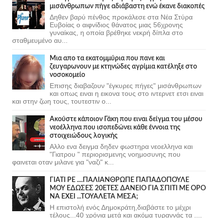
μισάνθρωπων πήγε αδιάβαστη ενώ έκανε διακοπές
Δηθεν βαρύ πένθος προκάλεσε στα Νέα Στύρα
Ευβοίας ο αιφνίδιος θάνατος μιας 56χρονης
γυναίκας, η οποία βρέθηκε νεκρή δίπλα στο
σταθμευμένο αυ...
Μια απο τα εκατομμύρια που πανε και
ζευγαρωνουν με κτηνώδες αγρίμια κατέληξε στο
νοσοκομείο
Επισης διαβαζουν "έγκυρες πήγες" μισάνθρωπων
και οπως ειναι η εικονα τους στο ιντερνετ ετσι ειναι
και στην ζωη τους, τουτεστιν ο...
Ακούστε κάποιον Γάκη που ειναι δείγμα του μέσου
νεοέλληνα που ισοπεδώνει κάθε έννοια της
στοιχειώδους λογικής
Αλλο ενα δειγμα δηδεν φωστηρα νεοελληνα και
"Γιατρου " περιορισμενης νοημοσυνης που
φαινεται οταν μιλανε για "ναζι" κ...
ΓΙΑΤΙ ΡΕ ....ΠΑΛΙΑΝΘΡΩΠΕ ΠΑΠΑΔΟΠΟΥΛΕ
ΜΟΥ ΕΔΩΣΕΣ 20ΕΤΕΣ ΔΑΝΕΙΟ ΓΙΑ ΣΠΙΤΙ ΜΕ ΟΡΟ
ΝΑ ΕΧΕΙ ...ΤΟΥΑΛΕΤΑ ΜΕΣΑ;
Η επιστολή ενός Δημοκράτη,διαβάστε το μέχρι
τέλους...40 χρόνια μετά και ακόμα τυραννάς τα ....