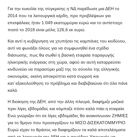
Για την ευκολία της σύγκρισης η ΝΔ παρέδωσε μια ΔΕΗ το
2014 που τα λειτουργικά κέρδη, προ προβλέψεων για
επισφάλειες ήταν 1.049 εκατομμύρια ευρώ και το αντίστοιχο
ποσό το 2018 είναι μόλις 126,6 εκ ευρώ.
Και αντί η κυβέρνηση να χτυπήσει τις καμπάνες του κινδύνου,
αντί να φωνάξει όλους για να συμφωνηθεί ένα σχέδιο
διάσωσης, πως θα σωθεί η βασική εταιρεία παραγωγής
ηλεκτρικής ενέργειας στη χώρα, αφού αν αυτή καταρρεύσει
κινδυνεύει να παρασύρει μαζί της το σύνολο της ελληνικής
οικονομίας, εκείνη αποκρύπτει κατά συρροή και
κατ΄εξακολούθηση το πρόβλημα και διαβεβαιώνει ότι όλα πάνε
καλά.
Η διοίκηση της ΔΕΗ, από την άλλη πλευρά, διαφήμιζε μαζικά
πριν λίγες εβδομάδες και κόμπαζε πόσο καλά πάει η εταιρεία.
Ενώ γνώριζαν ότι σε λίγες εβδομάδες θα ανακοίνωναν ΖΗΜΙΕΣ
για το 9μηνο που προσεγγίζουν το ΜΙΣΟ ΔΙΣΕΚΑΤΟΜΜΥΡΙΟ
Ευρώ είχαν το θράσος να διαφημίζουν τα καλά αποτελέσματα
από τη λειτουργία της ΔΕΗ και ο αρμόδιος Υπουργός να