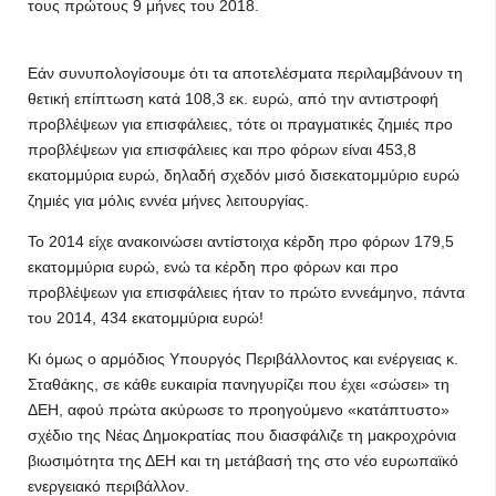
τους πρώτους 9 μήνες του 2018.
Εάν συνυπολογίσουμε ότι τα αποτελέσματα περιλαμβάνουν τη
θετική επίπτωση κατά 108,3 εκ. ευρώ, από την αντιστροφή
προβλέψεων για επισφάλειες, τότε οι πραγματικές ζημιές προ
προβλέψεων για επισφάλειες και προ φόρων είναι 453,8
εκατομμύρια ευρώ, δηλαδή σχεδόν μισό δισεκατομμύριο ευρώ
ζημιές για μόλις εννέα μήνες λειτουργίας.
Το 2014 είχε ανακοινώσει αντίστοιχα κέρδη προ φόρων 179,5
εκατομμύρια ευρώ, ενώ τα κέρδη προ φόρων και προ
προβλέψεων για επισφάλειες ήταν το πρώτο εννεάμηνο, πάντα
του 2014, 434 εκατομμύρια ευρώ!
Κι όμως ο αρμόδιος Υπουργός Περιβάλλοντος και ενέργειας κ.
Σταθάκης, σε κάθε ευκαιρία πανηγυρίζει που έχει «σώσει» τη
ΔΕΗ, αφού πρώτα ακύρωσε το προηγούμενο «κατάπτυστο»
σχέδιο της Νέας Δημοκρατίας που διασφάλιζε τη μακροχρόνια
βιωσιμότητα της ΔΕΗ και τη μετάβασή της στο νέο ευρωπαϊκό
ενεργειακό περιβάλλον.