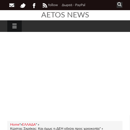
follow
Δωρεά - PayPal
AETOS NEWS
☰
Home
"»
ΕΛΛΑΔΑ
" »
Κώστας Σκρέκας: Και όμως η ΔΕΗ οδεύει προς χρεοκοπία" »