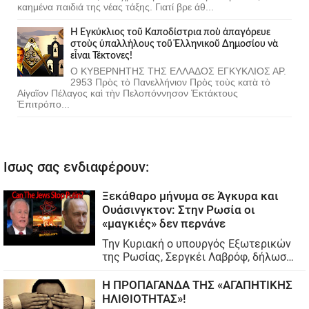
καημένα παιδιά της νέας τάξης. Γιατί βρε άθ...
Ἡ Ἐγκύκλιος τοῦ Καποδίστρια ποὺ ἀπαγόρευε
στοὺς ὑπαλλήλους τοῦ Ἑλληνικοῦ Δημοσίου νὰ
εἶναι Τέκτονες!
Ο ΚΥΒΕΡΝΗΤΗΣ ΤΗΣ ΕΛΛΑΔΟΣ ΕΓΚΥΚΛΙΟΣ ΑΡ.
2953 Πρὸς τὸ Πανελλήνιον Πρὸς τοὺς κατὰ τὸ
Αἰγαῖον Πέλαγος καὶ τὴν Πελοπόννησον Ἐκτάκτους
Ἐπιτρόπο...