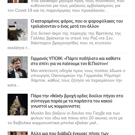
Ένα ξεκάθαρο μήνυμα προς τους πολιτικούς που
ευθύνονται για τους μαζικούς εμβολιασμούς για
τον Covid-19 και τις παρενέργειες που προκάλεσαν...
Ο καταραμένος φάρος, που οι φαροφύλακες του
τρελαίνονταν ο ένας μετά τον άλλον
Στο δυτικό άκρο της περιοχής της Βρετάνης της
Γαλλίας βρίσκεται το στενό του Ραζ-ντε-Σεν,
διάσπαρτο βραχονησίδες που τις κτυπούν
ανελέητα τ...
Γερμανός ΥΠΟΙΚ: «Πάρτε ποδήλατο και καθίστε
στο σπίτι για να πιέσουμε τον Β.Πούτιν»!
Μια απίστευτη οδηγία προς τους πολίτες έδωσε ο
υπουργός Οικονομικών της Γερμανίας Ρόμπερτ
Χάμπεκ, καθώς τους ζήτησε να περιορίσουν την
κατα...
Πάρα την «θεϊκή» βροχή ορδες δούλοι πήγαν στο
σύνταγμα παρέα με τα παράσιτα του κακού
γνωστοί ως κομμουνιστες
Μυαλο δεν βαζουν οι δουλοι του Γιαχβε και των
φυλων του εδω και πανω απο 20 αιωνες ουτε με
τα διαβολικα κομμουνιστικα μπολια εβαλαν μαλ...
Άλλη μια που διάβαζε έγκυρες πήγες των