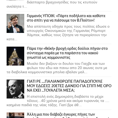
διάσπαρτο βραχονησίδες που τις κτυπούν
ανελέητα τ...
Γερμανός ΥΠΟΙΚ: «Πάρτε ποδήλατο και καθίστε
στο σπίτι για να πιέσουμε τον Β.Πούτιν»!
Μια απίστευτη οδηγία προς τους πολίτες έδωσε ο
υπουργός Οικονομικών της Γερμανίας Ρόμπερτ
Χάμπεκ, καθώς τους ζήτησε να περιορίσουν την
κατα...
Πάρα την «θεϊκή» βροχή ορδες δούλοι πήγαν στο
σύνταγμα παρέα με τα παράσιτα του κακού
γνωστοί ως κομμουνιστες
Μυαλο δεν βαζουν οι δουλοι του Γιαχβε και των
φυλων του εδω και πανω απο 20 αιωνες ουτε με
τα διαβολικα κομμουνιστικα μπολια εβαλαν μαλ...
ΓΙΑΤΙ ΡΕ ....ΠΑΛΙΑΝΘΡΩΠΕ ΠΑΠΑΔΟΠΟΥΛΕ
ΜΟΥ ΕΔΩΣΕΣ 20ΕΤΕΣ ΔΑΝΕΙΟ ΓΙΑ ΣΠΙΤΙ ΜΕ ΟΡΟ
ΝΑ ΕΧΕΙ ...ΤΟΥΑΛΕΤΑ ΜΕΣΑ;
Η επιστολή ενός Δημοκράτη,διαβάστε το μέχρι
τέλους...40 χρόνια μετά και ακόμα τυραννάς τα ....
καημένα παιδιά της νέας τάξης. Γιατί βρε άθ...
Άλλη μια που διάβαζε έγκυρες πήγες των