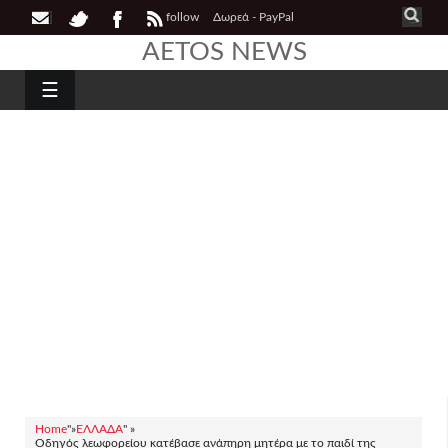
follow
Δωρεά - PayPal
AETOS NEWS
☰
Home
"»
ΕΛΛΑΔΑ
" »
Οδηγός λεωφορείου κατέβασε ανάπηρη μητέρα με το παιδί της