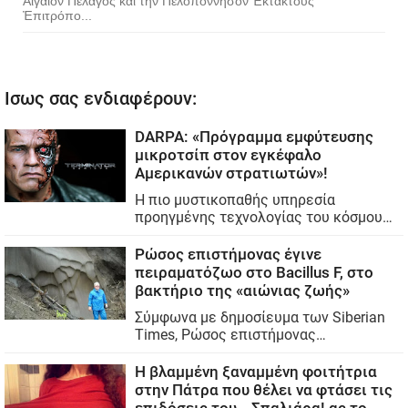
Αἰγαῖον Πέλαγος καὶ τὴν Πελοπόννησον Ἐκτάκτους
Ἐπιτρόπο...