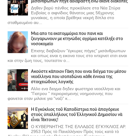
μισάνθρωπων πήγε αδιάβαστη ενώ έκανε διακοπές
Δηθεν βαρύ πένθος προκάλεσε στα Νέα Στύρα
Ευβοίας ο αιφνίδιος θάνατος μιας 56χρονης
γυναίκας, η οποία βρέθηκε νεκρή δίπλα στο
σταθμευμένο αυ...
Μια απο τα εκατομμύρια που πανε και
ζευγαρωνουν με κτηνώδες αγρίμια κατέληξε στο
νοσοκομείο
Επισης διαβαζουν "έγκυρες πήγες" μισάνθρωπων
και οπως ειναι η εικονα τους στο ιντερνετ ετσι ειναι
και στην ζωη τους, τουτεστιν ο...
Ακούστε κάποιον Γάκη που ειναι δείγμα του μέσου
νεοέλληνα που ισοπεδώνει κάθε έννοια της
στοιχειώδους λογικής
Αλλο ενα δειγμα δηδεν φωστηρα νεοελληνα και
"Γιατρου " περιορισμενης νοημοσυνης που
φαινεται οταν μιλανε για "ναζι" κ...
Ἡ Ἐγκύκλιος τοῦ Καποδίστρια ποὺ ἀπαγόρευε
στοὺς ὑπαλλήλους τοῦ Ἑλληνικοῦ Δημοσίου νὰ
εἶναι Τέκτονες!
Ο ΚΥΒΕΡΝΗΤΗΣ ΤΗΣ ΕΛΛΑΔΟΣ ΕΓΚΥΚΛΙΟΣ ΑΡ.
2953 Πρὸς τὸ Πανελλήνιον Πρὸς τοὺς κατὰ τὸ