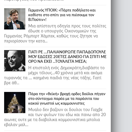
Γερμανός ΥΠΟΙΚ: «Πάρτε ποδήλατο και
καθίστε στο σπίτι για να πιέσουμε τον
Β.Πούτιν»!
Μια απίστευτη οδηγία προς τους πολίτες
έδωσε ο υπουργός Οικονομικών της
Γερμανίας Ρόμπερτ Χάμπεκ, καθώς τους ζήτησε να
περιορίσουν την κατα...
ΓΙΑΤΙ ΡΕ ....ΠΑΛΙΑΝΘΡΩΠΕ ΠΑΠΑΔΟΠΟΥΛΕ
ΜΟΥ ΕΔΩΣΕΣ 20ΕΤΕΣ ΔΑΝΕΙΟ ΓΙΑ ΣΠΙΤΙ ΜΕ
ΟΡΟ ΝΑ ΕΧΕΙ ...ΤΟΥΑΛΕΤΑ ΜΕΣΑ;
Η επιστολή ενός Δημοκράτη,διαβάστε το
μέχρι τέλους...40 χρόνια μετά και ακόμα
τυραννάς τα .... καημένα παιδιά της νέας τάξης. Γιατί
βρε άθ...
Πάρα την «θεϊκή» βροχή ορδες δούλοι πήγαν
στο σύνταγμα παρέα με τα παράσιτα του
κακού γνωστοί ως κομμουνιστες
Μυαλο δεν βαζουν οι δουλοι του Γιαχβε
και των φυλων του εδω και πανω απο 20
αιωνες ουτε με τα διαβολικα κομμουνιστικα μπολια
εβαλαν μαλ...