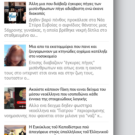
Άλλη μια που διάβαζε έγκυρες πήγες των
μισάνθρωπων πήγε αδιάβαστη ενώ έκανε
διακοπές
Δηθεν βαρύ πένθος προκάλεσε στα Νέα
Στύρα Ευβοίας ο αιφνίδιος θάνατος μιας
56χρονης γυναίκας, η οποία βρέθηκε νεκρή δίπλα στο
σταθμευμένο αυ...
Μια απο τα εκατομμύρια που πανε και
ζευγαρωνουν με κτηνώδες αγρίμια κατέληξε
στο νοσοκομείο
Επισης διαβαζουν "έγκυρες πήγες"
μισάνθρωπων και οπως ειναι η εικονα
τους στο ιντερνετ ετσι ειναι και στην ζωη τους,
τουτεστιν ο...
Ακούστε κάποιον Γάκη που ειναι δείγμα του
μέσου νεοέλληνα που ισοπεδώνει κάθε
έννοια της στοιχειώδους λογικής
Αλλο ενα δειγμα δηδεν φωστηρα
νεοελληνα και "Γιατρου " περιορισμενης
νοημοσυνης που φαινεται οταν μιλανε για "ναζι" κ...
Ἡ Ἐγκύκλιος τοῦ Καποδίστρια ποὺ
ἀπαγόρευε στοὺς ὑπαλλήλους τοῦ Ἑλληνικοῦ