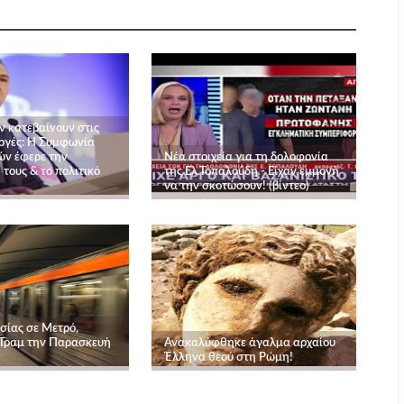
ν κατεβαίνουν στις
λογές: Η Συμφωνία
ν έφερε την
Νέα στοιχεία για τη δολοφονία
τους & το πολιτικό
της Ελ.Τοπαλούδη - Είχαν εμμονή
να την σκοτώσουν! (βίντεο)
σίας σε Μετρό,
 Τραμ την Παρασκευή
Ανακαλύφθηκε άγαλμα αρχαίου
Έλληνα θεού στη Ρώμη!