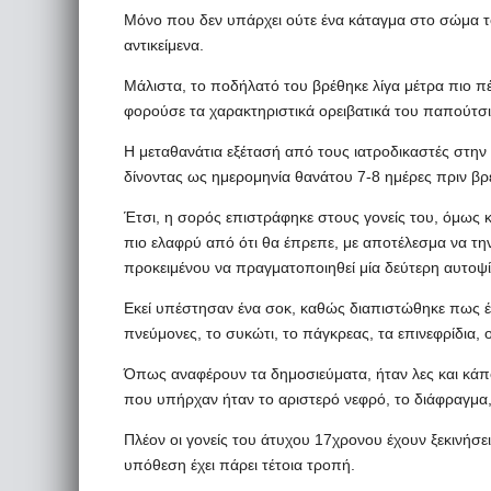
Μόνο που δεν υπάρχει ούτε ένα κάταγμα στο σώμα τ
αντικείμενα.
Μάλιστα, το ποδήλατό του βρέθηκε λίγα μέτρα πιο πέ
φορούσε τα χαρακτηριστικά ορειβατικά του παπούτσι
Η μεταθανάτια εξέτασή από τους ιατροδικαστές στην
δίνοντας ως ημερομηνία θανάτου 7-8 ημέρες πριν βρε
Έτσι, η σορός επιστράφηκε στους γονείς του, όμως
πιο ελαφρύ από ότι θα έπρεπε, με αποτέλεσμα να τη
προκειμένου να πραγματοποιηθεί μία δεύτερη αυτοψί
Εκεί υπέστησαν ένα σοκ, καθώς διαπιστώθηκε πως έλε
πνεύμονες, το συκώτι, το πάγκρεας, τα επινεφρίδια, ο
Όπως αναφέρουν τα δημοσιεύματα, ήταν λες και κάπο
που υπήρχαν ήταν το αριστερό νεφρό, το διάφραγμα,
Πλέον οι γονείς του άτυχου 17χρονου έχουν ξεκινήσει τι
υπόθεση έχει πάρει τέτοια τροπή.