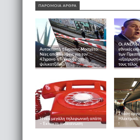
ΠΑΡΟΜΟΙΑ ΑΡΘΡΑ
Οι ΑΝΕΛ δε
Αυτοκτονία 14χρονης Μοσχάτο:
εθνικές εκ
Νέες αποκαλύψεις για τον
των Πρεσπώ
43χρονο – Τι έκρυβε στο
«εξαέρωσή» 
ψιλικατζίδικο
τους τέλος
Στάση εργα
Η νέα μεγάλη τηλεφωνική απάτη
Ηλεκτρικό,
– Έκτακτη ανακοίνωση
!