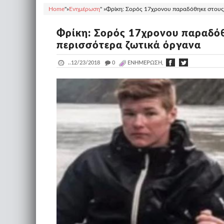
Home
"»
Ενημέρωση
" »
Φρίκη: Σορός 17χρονου παραδόθηκε στους γ
Φρίκη: Σορός 17χρονου παραδόθ
περισσότερα ζωτικά όργανα
..
12/23/2018
_
0
ΕΝΗΜΈΡΩΣΗ,