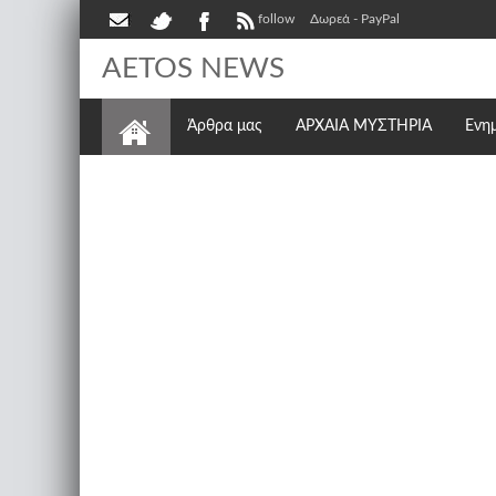
follow
Δωρεά - PayPal
AETOS NEWS
Άρθρα μας
ΑΡΧΑΙΑ ΜΥΣΤΗΡΙΑ
Ενη