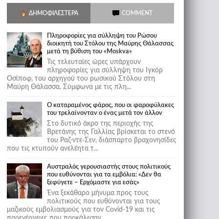
ΔΗΜΟΦΙΛΈΣΤΕΡΑ
COMMENT
Πληροφορίες για σύλληψη του Ρώσου
διοικητή του Στόλου της Mαύρης Θάλασσας
μετά τη βύθιση του «Moskva»
Τις τελευταίες ώρες υπάρχουν
πληροφορίες για σύλληψη του Ιγκόρ
Οσίποφ, του αρχηγού του ρωσικού Στόλου στη
Μαύρη Θάλασσα. Σύμφωνα με τις πλη...
Ο καταραμένος φάρος, που οι φαροφύλακες
του τρελαίνονταν ο ένας μετά τον άλλον
Στο δυτικό άκρο της περιοχής της
Βρετάνης της Γαλλίας βρίσκεται το στενό
του Ραζ-ντε-Σεν, διάσπαρτο βραχονησίδες
που τις κτυπούν ανελέητα τ...
Αυστραλός γερουσιαστής στους πολιτικούς
που ευθύνονται για τα εμβόλια: «Δεν θα
ξεφύγετε – Ερχόμαστε για εσάς»
Ένα ξεκάθαρο μήνυμα προς τους
πολιτικούς που ευθύνονται για τους
μαζικούς εμβολιασμούς για τον Covid-19 και τις
παρενέργειες που προκάλεσαν...