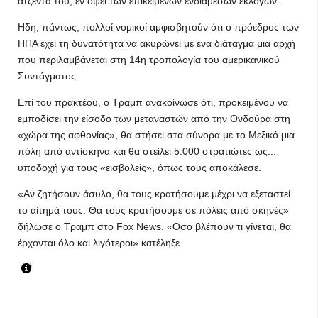
ατζέντα του, εν όψει των επικείμενων ενδιάμεσων εκλογών.
Ηδη, πάντως, πολλοί νομικοί αμφισβητούν ότι ο πρόεδρος των
ΗΠΑ έχει τη δυνατότητα να ακυρώνει με ένα διάταγμα μια αρχή
που περιλαμβάνεται στη 14η τροπολογία του αμερικανικού
Συντάγματος.
Επί του πρακτέου, ο Τραμπ ανακοίνωσε ότι, προκειμένου να
εμποδίσει την είσοδο των μεταναστών από την Ονδούρα στη
«χώρα της αφθονίας», θα στήσει στα σύνορα με το Μεξικό μια
πόλη από αντίσκηνα και θα στείλει 5.000 στρατιώτες ως...
υποδοχή για τους «εισβολείς», όπως τους αποκάλεσε.
«Αν ζητήσουν άσυλο, θα τους κρατήσουμε μέχρι να εξεταστεί
το αίτημά τους. Θα τους κρατήσουμε σε πόλεις από σκηνές»
δήλωσε ο Τραμπ στο Fox News. «Οσο βλέπουν τι γίνεται, θα
έρχονται όλο και λιγότεροι» κατέληξε.