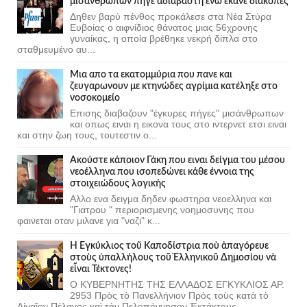
μισάνθρωπων πήγε αδιάβαστη ενώ έκανε διακοπές
Δηθεν βαρύ πένθος προκάλεσε στα Νέα Στύρα
Ευβοίας ο αιφνίδιος θάνατος μιας 56χρονης
γυναίκας, η οποία βρέθηκε νεκρή δίπλα στο
σταθμευμένο αυ...
Μια απο τα εκατομμύρια που πανε και
ζευγαρωνουν με κτηνώδες αγρίμια κατέληξε στο
νοσοκομείο
Επισης διαβαζουν "έγκυρες πήγες" μισάνθρωπων
και οπως ειναι η εικονα τους στο ιντερνετ ετσι ειναι
και στην ζωη τους, τουτεστιν ο...
Ακούστε κάποιον Γάκη που ειναι δείγμα του μέσου
νεοέλληνα που ισοπεδώνει κάθε έννοια της
στοιχειώδους λογικής
Αλλο ενα δειγμα δηδεν φωστηρα νεοελληνα και
"Γιατρου " περιορισμενης νοημοσυνης που
φαινεται οταν μιλανε για "ναζι" κ...
Ἡ Ἐγκύκλιος τοῦ Καποδίστρια ποὺ ἀπαγόρευε
στοὺς ὑπαλλήλους τοῦ Ἑλληνικοῦ Δημοσίου νὰ
εἶναι Τέκτονες!
Ο ΚΥΒΕΡΝΗΤΗΣ ΤΗΣ ΕΛΛΑΔΟΣ ΕΓΚΥΚΛΙΟΣ ΑΡ.
2953 Πρὸς τὸ Πανελλήνιον Πρὸς τοὺς κατὰ τὸ
Αἰγαῖον Πέλαγος καὶ τὴν Πελοπόννησον Ἐκτάκτους