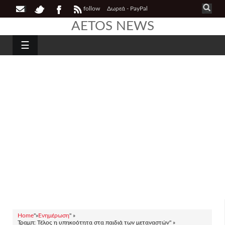
follow
Δωρεά - PayPal
AETOS NEWS
☰
Home
"»
Ενημέρωση
" »
Τραμπ: Τέλος η υπηκοότητα στα παιδιά των μεταναστών" »