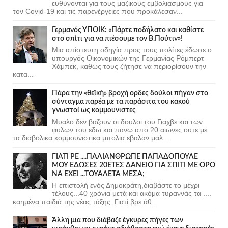
ευθύνονται για τους μαζικούς εμβολιασμούς για
τον Covid-19 και τις παρενέργειες που προκάλεσαν...
Γερμανός ΥΠΟΙΚ: «Πάρτε ποδήλατο και καθίστε
στο σπίτι για να πιέσουμε τον Β.Πούτιν»!
Μια απίστευτη οδηγία προς τους πολίτες έδωσε ο
υπουργός Οικονομικών της Γερμανίας Ρόμπερτ
Χάμπεκ, καθώς τους ζήτησε να περιορίσουν την
κατα...
Πάρα την «θεϊκή» βροχή ορδες δούλοι πήγαν στο
σύνταγμα παρέα με τα παράσιτα του κακού
γνωστοί ως κομμουνιστες
Μυαλο δεν βαζουν οι δουλοι του Γιαχβε και των
φυλων του εδω και πανω απο 20 αιωνες ουτε με
τα διαβολικα κομμουνιστικα μπολια εβαλαν μαλ...
ΓΙΑΤΙ ΡΕ ....ΠΑΛΙΑΝΘΡΩΠΕ ΠΑΠΑΔΟΠΟΥΛΕ
ΜΟΥ ΕΔΩΣΕΣ 20ΕΤΕΣ ΔΑΝΕΙΟ ΓΙΑ ΣΠΙΤΙ ΜΕ ΟΡΟ
ΝΑ ΕΧΕΙ ...ΤΟΥΑΛΕΤΑ ΜΕΣΑ;
Η επιστολή ενός Δημοκράτη,διαβάστε το μέχρι
τέλους...40 χρόνια μετά και ακόμα τυραννάς τα ....
καημένα παιδιά της νέας τάξης. Γιατί βρε άθ...
Άλλη μια που διάβαζε έγκυρες πήγες των