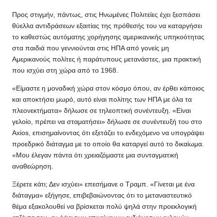
Προς στιγμήν, πάντως, στις Ηνωμένες Πολιτείες έχει ξεσπάσει
θύελλα αντιδράσεων εξαιτίας της πρόθεσής του να καταργήσει
το καθεστώς αυτόματης χορήγησης αμερικανικής υπηκοότητας
στα παιδιά που γεννιούνται στις ΗΠΑ από γονείς μη
Αμερικανούς πολίτες ή παράτυπους μετανάστες, μια πρακτική
που ισχύει στη χώρα από το 1968.
«Είμαστε η μοναδική χώρα στον κόσμο όπου, αν έρθει κάποιος
και αποκτήσει μωρό, αυτό είναι πολίτης των ΗΠΑ με όλα τα
πλεονεκτήματα» δήλωσε σε τηλεοπτική συνέντευξη. «Είναι
γελοίο, πρέπει να σταματήσει» δήλωσε σε συνέντευξή του στο
Axios, επισημαίνοντας ότι εξετάζει το ενδεχόμενο να υπογράψει
προεδρικό διάταγμα με το οποίο θα καταργεί αυτό το δικαίωμα.
«Μου έλεγαν πάντα ότι χρειαζόμαστε μια συνταγματική
αναθεώρηση.
Ξέρετε κάτι; Δεν ισχύει» επεσήμανε ο Τραμπ. «Γίνεται με ένα
διάταγμα» εξήγησε, επιβεβαιώνοντας ότι το μεταναστευτικό
θέμα εξακολουθεί να βρίσκεται πολύ ψηλά στην προεκλογική