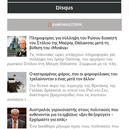
Disqus
ΔΗΜΟΦΙΛΈΣΤΕΡΑ
Πληροφορίες για σύλληψη του Ρώσου διοικητή
του Στόλου της Mαύρης Θάλασσας μετά τη
βύθιση του «Moskva»
Τις τελευταίες ώρες υπάρχουν πληροφορίες για
σύλληψη του Ιγκόρ Οσίποφ, του αρχηγού του
ρωσικού Στόλου στη Μαύρη Θάλασσα. Σύμφωνα με τις πλη...
Ο καταραμένος φάρος, που οι φαροφύλακες του
τρελαίνονταν ο ένας μετά τον άλλον
Στο δυτικό άκρο της περιοχής της Βρετάνης της
Γαλλίας βρίσκεται το στενό του Ραζ-ντε-Σεν,
διάσπαρτο βραχονησίδες που τις κτυπούν
ανελέητα τ...
Αυστραλός γερουσιαστής στους πολιτικούς που
ευθύνονται για τα εμβόλια: «Δεν θα ξεφύγετε –
Ερχόμαστε για εσάς»
Ένα ξεκάθαρο μήνυμα προς τους πολιτικούς που