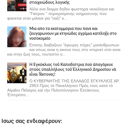
στοιχειώδους λογικής
Αλλο ενα δειγμα δηδεν φωστηρα νεοελληνα και
"Γιατρου " περιορισμενης νοημοσυνης που
φαινεται οταν μιλανε για "ναζι" κ...
Μια απο τα εκατομμύρια που πανε και
ζευγαρωνουν με κτηνώδες αγρίμια κατέληξε στο
νοσοκομείο
Επισης διαβαζουν "έγκυρες πήγες" μισάνθρωπων
και οπως ειναι η εικονα τους στο ιντερνετ ετσι ειναι
και στην ζωη τους, τουτεστιν ο...
Ἡ Ἐγκύκλιος τοῦ Καποδίστρια ποὺ ἀπαγόρευε
στοὺς ὑπαλλήλους τοῦ Ἑλληνικοῦ Δημοσίου νὰ
εἶναι Τέκτονες!
Ο ΚΥΒΕΡΝΗΤΗΣ ΤΗΣ ΕΛΛΑΔΟΣ ΕΓΚΥΚΛΙΟΣ ΑΡ.
2953 Πρὸς τὸ Πανελλήνιον Πρὸς τοὺς κατὰ τὸ
Αἰγαῖον Πέλαγος καὶ τὴν Πελοπόννησον Ἐκτάκτους
Ἐπιτρόπο...