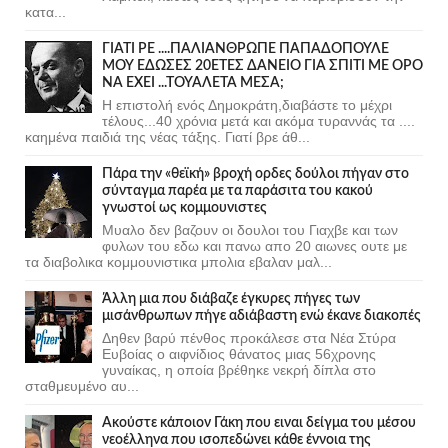
κατα...
ΓΙΑΤΙ ΡΕ ....ΠΑΛΙΑΝΘΡΩΠΕ ΠΑΠΑΔΟΠΟΥΛΕ
ΜΟΥ ΕΔΩΣΕΣ 20ΕΤΕΣ ΔΑΝΕΙΟ ΓΙΑ ΣΠΙΤΙ ΜΕ ΟΡΟ
ΝΑ ΕΧΕΙ ...ΤΟΥΑΛΕΤΑ ΜΕΣΑ;
Η επιστολή ενός Δημοκράτη,διαβάστε το μέχρι
τέλους...40 χρόνια μετά και ακόμα τυραννάς τα ....
καημένα παιδιά της νέας τάξης. Γιατί βρε άθ...
Πάρα την «θεϊκή» βροχή ορδες δούλοι πήγαν στο
σύνταγμα παρέα με τα παράσιτα του κακού
γνωστοί ως κομμουνιστες
Μυαλο δεν βαζουν οι δουλοι του Γιαχβε και των
φυλων του εδω και πανω απο 20 αιωνες ουτε με
τα διαβολικα κομμουνιστικα μπολια εβαλαν μαλ...
Άλλη μια που διάβαζε έγκυρες πήγες των
μισάνθρωπων πήγε αδιάβαστη ενώ έκανε διακοπές
Δηθεν βαρύ πένθος προκάλεσε στα Νέα Στύρα
Ευβοίας ο αιφνίδιος θάνατος μιας 56χρονης
γυναίκας, η οποία βρέθηκε νεκρή δίπλα στο
σταθμευμένο αυ...
Ακούστε κάποιον Γάκη που ειναι δείγμα του μέσου
νεοέλληνα που ισοπεδώνει κάθε έννοια της