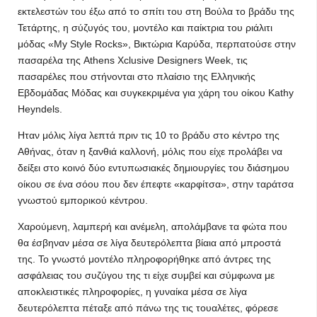
εκτελεστών του έξω από το σπίτι του στη Βούλα το βράδυ της
Τετάρτης, η σύζυγός του, μοντέλο και παίκτρια του ριάλιτι
μόδας «My Style Rocks», Βικτώρια Καρύδα, περπατούσε στην
πασαρέλα της Athens Xclusive Designers Week, τις
πασαρέλες που στήνονται στο πλαίσιο της Ελληνικής
Εβδομάδας Μόδας και συγκεκριμένα για χάρη του οίκου Kathy
Heyndels.
Ηταν μόλις λίγα λεπτά πριν τις 10 το βράδυ στο κέντρο της
Αθήνας, όταν η ξανθιά καλλονή, μόλις που είχε προλάβει να
δείξει στο κοινό δύο εντυπωσιακές δημιουργίες του διάσημου
οίκου σε ένα σόου που δεν έπεφτε «καρφίτσα», στην ταράτσα
γνωστού εμπορικού κέντρου.
Χαρούμενη, λαμπερή και ανέμελη, απολάμβανε τα φώτα που
θα έσβηναν μέσα σε λίγα δευτερόλεπτα βίαια από μπροστά
της. Το γνωστό μοντέλο πληροφορήθηκε από άντρες της
ασφάλειας του συζύγου της τι είχε συμβεί και σύμφωνα με
αποκλειστικές πληροφορίες, η γυναίκα μέσα σε λίγα
δευτερόλεπτα πέταξε από πάνω της τις τουαλέτες, φόρεσε