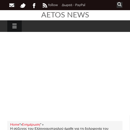
follow
Δωρεά - PayPal
AETOS NEWS
☰
Home
"»
Ενημέρωση
" »
Η σύζυγος του Ελληνοαυστραλού έμαθε για τη δολοφονία του