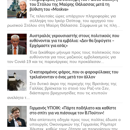
του Στόλου της Mαύρης Θάλασσας μετά τη
βύθιση του «Moskva»
Τις τελευταίες ώρες υπάρχουν πληροφορίες για
σύλληψη του Ιγκόρ Οσίποφ, του αρχηγού του
ρωσικού Στόλου στη Μαύρη Θάλασσα. Σύμφωνα με τις πλη...
Αυστραλός γερουσιαστής στους πολιτικούς που
ευθύνονται για τα εμβόλια: «Δεν θα ξεφύγετε –
Ερχόμαστε για εσάς»
Ένα ξεκάθαρο μήνυμα προς τους πολιτικούς που
ευθύνονται για τους μαζικούς εμβολιασμούς για
τον Covid-19 και τις παρενέργειες που προκάλεσαν...
Ο καταραμένος φάρος, που οι φαροφύλακες του
τρελαίνονταν ο ένας μετά τον άλλον
Στο δυτικό άκρο της περιοχής της Βρετάνης της
Γαλλίας βρίσκεται το στενό του Ραζ-ντε-Σεν,
διάσπαρτο βραχονησίδες που τις κτυπούν
ανελέητα τ...
Γερμανός ΥΠΟΙΚ: «Πάρτε ποδήλατο και καθίστε
στο σπίτι για να πιέσουμε τον Β.Πούτιν»!
Μια απίστευτη οδηγία προς τους πολίτες έδωσε ο
υπουργός Οικονομικών της Γερμανίας Ρόμπερτ
Χάμπεκ, καθώς τους ζήτησε να περιορίσουν την