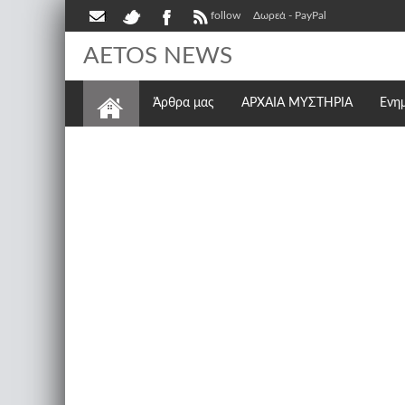
follow
Δωρεά - PayPal
AETOS NEWS
Άρθρα μας
ΑΡΧΑΙΑ ΜΥΣΤΗΡΙΑ
Ενη