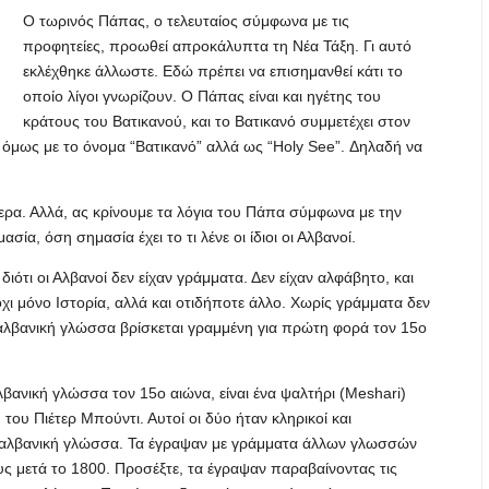
Ο τωρινός Πάπας, ο τελευταίος σύμφωνα με τις
προφητείες, προωθεί απροκάλυπτα τη Νέα Τάξη. Γι αυτό
εκλέχθηκε άλλωστε. Εδώ πρέπει να επισημανθεί κάτι το
οποίο λίγοι γνωρίζουν. Ο Πάπας είναι και ηγέτης του
κράτους του Βατικανού, και το Βατικανό συμμετέχει στον
όμως με το όνομα “Βατικανό” αλλά ως “Holy See”. Δηλαδή να
ρα. Αλλά, ας κρίνουμε τα λόγια του Πάπα σύμφωνα με την
ασία, όση σημασία έχει το τι λένε οι ίδιοι οι Αλβανοί.
ιότι οι Αλβανοί δεν είχαν γράμματα. Δεν είχαν αλφάβητο, και
ι μόνο Ιστορία, αλλά και οτιδήποτε άλλο. Χωρίς γράμματα δεν
αλβανική γλώσσα βρίσκεται γραμμένη για πρώτη φορά τον 15ο
ανική γλώσσα τον 15ο αιώνα, είναι ένα ψαλτήρι (Meshari)
του Πιέτερ Μπούντι. Αυτοί οι δύο ήταν κληρικοί και
 αλβανική γλώσσα. Τα έγραψαν με γράμματα άλλων γλωσσών
υς μετά το 1800. Προσέξτε, τα έγραψαν παραβαίνοντας τις