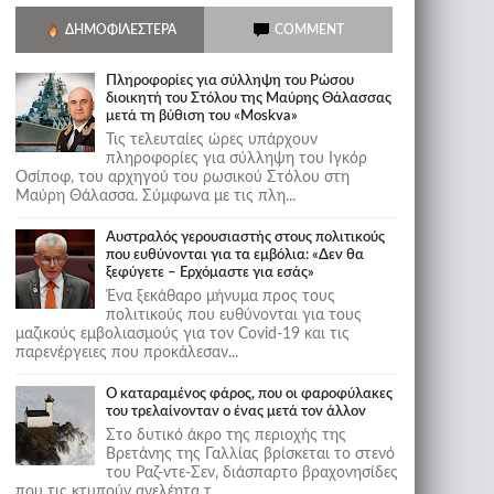
ΔΗΜΟΦΙΛΈΣΤΕΡΑ
COMMENT
Πληροφορίες για σύλληψη του Ρώσου
διοικητή του Στόλου της Mαύρης Θάλασσας
μετά τη βύθιση του «Moskva»
Τις τελευταίες ώρες υπάρχουν
πληροφορίες για σύλληψη του Ιγκόρ
Οσίποφ, του αρχηγού του ρωσικού Στόλου στη
Μαύρη Θάλασσα. Σύμφωνα με τις πλη...
Αυστραλός γερουσιαστής στους πολιτικούς
που ευθύνονται για τα εμβόλια: «Δεν θα
ξεφύγετε – Ερχόμαστε για εσάς»
Ένα ξεκάθαρο μήνυμα προς τους
πολιτικούς που ευθύνονται για τους
μαζικούς εμβολιασμούς για τον Covid-19 και τις
παρενέργειες που προκάλεσαν...
Ο καταραμένος φάρος, που οι φαροφύλακες
του τρελαίνονταν ο ένας μετά τον άλλον
Στο δυτικό άκρο της περιοχής της
Βρετάνης της Γαλλίας βρίσκεται το στενό
του Ραζ-ντε-Σεν, διάσπαρτο βραχονησίδες
που τις κτυπούν ανελέητα τ...