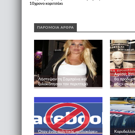
10χρονο κοριτσάκι
ΠΑΡΟΜΟΙΑ ΑΡΘΡΑ
Αφίσες στη
Λήστεψαν τη Σαμπρίνα και
θα προδώσε
ξυλοκόπησαν τον περιπτερά
μας;» σε όλ
Όταν ένας πολιτικός «μπλοκάρει»
Κορυδαλλός