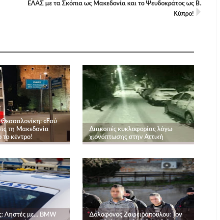
ΕΛΑΣ με τα Σκόπια ως Μακεδονία και το Ψευδοκράτος ως Β.
Κύπρο!
 Θεσσαλονίκη: «Εσύ
ις τη Μακεδονία
Διακοπές κυκλοφορίας λόγω
ο το κέντρο!
χιονόπτωσης στην Αττική
: Ληστές με... BMW
Δολοφόνος Ζαφειρόπουλου: Τον