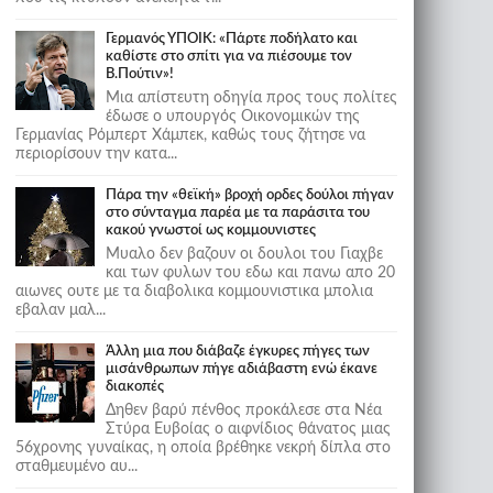
Γερμανός ΥΠΟΙΚ: «Πάρτε ποδήλατο και
καθίστε στο σπίτι για να πιέσουμε τον
Β.Πούτιν»!
Μια απίστευτη οδηγία προς τους πολίτες
έδωσε ο υπουργός Οικονομικών της
Γερμανίας Ρόμπερτ Χάμπεκ, καθώς τους ζήτησε να
περιορίσουν την κατα...
Πάρα την «θεϊκή» βροχή ορδες δούλοι πήγαν
στο σύνταγμα παρέα με τα παράσιτα του
κακού γνωστοί ως κομμουνιστες
Μυαλο δεν βαζουν οι δουλοι του Γιαχβε
και των φυλων του εδω και πανω απο 20
αιωνες ουτε με τα διαβολικα κομμουνιστικα μπολια
εβαλαν μαλ...
Άλλη μια που διάβαζε έγκυρες πήγες των
μισάνθρωπων πήγε αδιάβαστη ενώ έκανε
διακοπές
Δηθεν βαρύ πένθος προκάλεσε στα Νέα
Στύρα Ευβοίας ο αιφνίδιος θάνατος μιας
56χρονης γυναίκας, η οποία βρέθηκε νεκρή δίπλα στο
σταθμευμένο αυ...