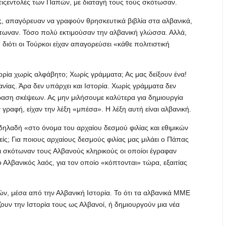
τιςεντολές των Παπών, με διαταγή τους τούς σκότωσαν.
ς, απαγόρευαν να γραφούν θρησκευτικά βιβλία στα αλβανικά,
ότωναν. Τόσο πολύ εκτιμούσαν την αλβανική γλώσσα. Αλλά,
 διότι οι Τούρκοι είχαν απαγορεύσει «κάθε πολιτιστική
τορία χωρίς αλφάβητο; Χωρίς γράμματα; Ας μας δείξουν ένα!
ανίας. Άρα δεν υπάρχει και Ιστορία. Χωρίς γράμματα δεν
φραση σκέψεων. Ας μην μιλήσουμε καλύτερα για δημιουργία
ν γραφή, είχαν την λέξη «μπέσα». Η λέξη αυτή είναι αλβανική.
ηλαδή «στο όνομα του αρχαίου δεσμού φιλίας και εθιμικών
ίς; Για ποιους αρχαίους δεσμούς φιλίας μας μιλάει ο Πάπας
αι σκότωναν τους Αλβανούς κληρικούς οι οποίοι έγραφαν
 Αλβανικός λαός, για τον οποίο «κόπτονται» τώρα, εξαιτίας
νών, μέσα από την Αλβανική Ιστορία. Το ότι τα αλβανικά ΜΜΕ
ουν την Ιστορία τους ως Αλβανοί, ή δημιουργούν μια νέα