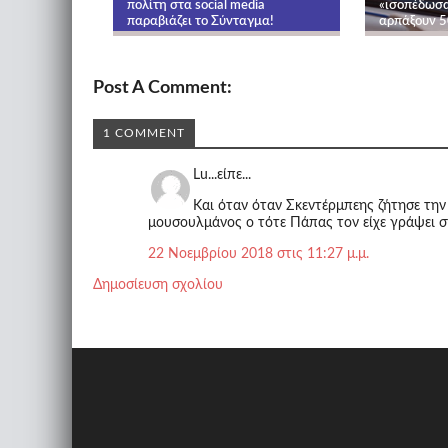
πολίτη στα social media
«ισοπέδωσα
παραβιάζει το Σύνταγμα!
αρπάξουν 5
Post A Comment:
1 COMMENT
Lu...είπε...
Και όταν όταν Σκεντέρμπεης ζήτησε την
μουσουλμάνος ο τότε Πάπας τον είχε γράψει στ
22 Νοεμβρίου 2018 στις 11:27 μ.μ.
Δημοσίευση σχολίου