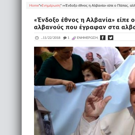
Home
"»
Ενημέρωση
" »
«Ένδοξο έθνος η Αλβανία» είπε ο Πάπας, α
«Ένδοξο έθνος η Αλβανία» είπε
αλβανούς που έγραφαν στα αλβ
..
11/22/2018
_
1
ΕΝΗΜΈΡΩΣΗ,