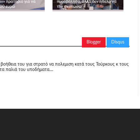
ν» πρατήριο για να
πυροβόλησα, αλλά δεν ήθελα να
00 ευρώ
τον σκοτώσω
Blogger
Disqus
 βοήθεια του για στρατό να πολεμιση κατά τους Τούρκους κ τους
α παλιά του υποδήματα....