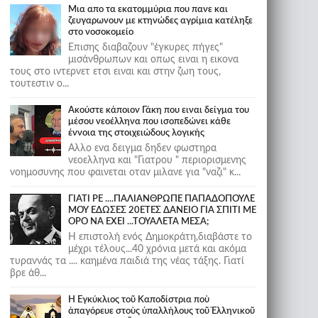
Μια απο τα εκατομμύρια που πανε και
ζευγαρωνουν με κτηνώδες αγρίμια κατέληξε
στο νοσοκομείο
Επισης διαβαζουν "έγκυρες πήγες"
μισάνθρωπων και οπως ειναι η εικονα
τους στο ιντερνετ ετσι ειναι και στην ζωη τους,
τουτεστιν ο...
Ακούστε κάποιον Γάκη που ειναι δείγμα του
μέσου νεοέλληνα που ισοπεδώνει κάθε
έννοια της στοιχειώδους λογικής
Αλλο ενα δειγμα δηδεν φωστηρα
νεοελληνα και "Γιατρου " περιορισμενης
νοημοσυνης που φαινεται οταν μιλανε για "ναζι" κ...
ΓΙΑΤΙ ΡΕ ....ΠΑΛΙΑΝΘΡΩΠΕ ΠΑΠΑΔΟΠΟΥΛΕ
ΜΟΥ ΕΔΩΣΕΣ 20ΕΤΕΣ ΔΑΝΕΙΟ ΓΙΑ ΣΠΙΤΙ ΜΕ
ΟΡΟ ΝΑ ΕΧΕΙ ...ΤΟΥΑΛΕΤΑ ΜΕΣΑ;
Η επιστολή ενός Δημοκράτη,διαβάστε το
μέχρι τέλους...40 χρόνια μετά και ακόμα
τυραννάς τα .... καημένα παιδιά της νέας τάξης. Γιατί
βρε άθ...
Ἡ Ἐγκύκλιος τοῦ Καποδίστρια ποὺ
ἀπαγόρευε στοὺς ὑπαλλήλους τοῦ Ἑλληνικοῦ