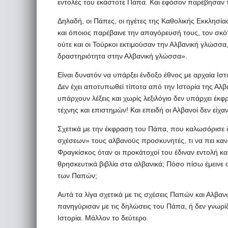
εντολές του εκάστοτε Πάπα. Και εφόσον παρέβησαν 
Δηλαδή, οι Πάπες, οι ηγέτες της Καθολικής Εκκλησία
και όποιος παρέβαινε την απαγόρευσή τους, τον σκ
ούτε και οι Τούρκοι εκτιμούσαν την Αλβανική γλώσσα,
δραστηριότητα στην Αλβανική γλώσσα».
Είναι δυνατόν να υπάρξει ένδοξο έθνος με αρχαία Ισ
Δεν έχει αποτυπωθεί τίποτα από την Ιστορία της Αλβ
υπάρχουν λέξεις και χωρίς λεξιλόγιο δεν υπάρχει έκ
τέχνης και επιστημών! Και επειδή οι Αλβανοί δεν είχα
Σχετικά με την έκφραση του Πάπα, που καλωσόρισε δ
σχέσεων» τους αλβανούς προσκυνητές, τι να πει κανε
Φραγκίσκος όταν οι προκάτοχοί του έδιναν εντολή κ
θρησκευτικά βιβλία στα αλβανικά; Πόσο πίσω έμεινε ο
των Παπών;
Αυτά τα λίγα σχετικά με τις σχέσεις Παπών και Αλβα
πανηγύρισαν με τις δηλώσεις του Πάπα, ή δεν γνωρίζ
Ιστορία. Μάλλον το δεύτερο.