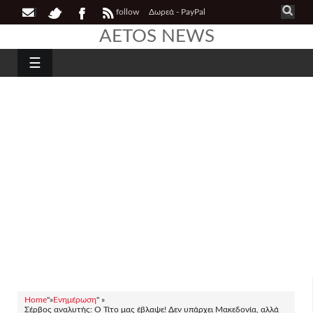
follow
Δωρεά - PayPal
AETOS NEWS
☰
Home
"»
Ενημέρωση
" »
Σέρβος αναλυτής: Ο Τίτο μας έβλαψε! Δεν υπάρχει Μακεδονία, αλλά