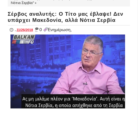
Νότια Σερβία" »
Σέρβος αναλυτής: Ο Τίτο μας έβλαψε! Δεν
υπάρχει Μακεδονία, αλλά Νότια Σερβία
_
0
Ενημέρωση,
..
11/26/2018