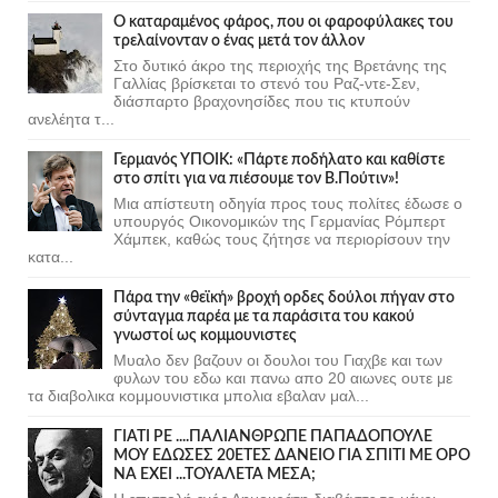
Ο καταραμένος φάρος, που οι φαροφύλακες του
τρελαίνονταν ο ένας μετά τον άλλον
Στο δυτικό άκρο της περιοχής της Βρετάνης της
Γαλλίας βρίσκεται το στενό του Ραζ-ντε-Σεν,
διάσπαρτο βραχονησίδες που τις κτυπούν
ανελέητα τ...
Γερμανός ΥΠΟΙΚ: «Πάρτε ποδήλατο και καθίστε
στο σπίτι για να πιέσουμε τον Β.Πούτιν»!
Μια απίστευτη οδηγία προς τους πολίτες έδωσε ο
υπουργός Οικονομικών της Γερμανίας Ρόμπερτ
Χάμπεκ, καθώς τους ζήτησε να περιορίσουν την
κατα...
Πάρα την «θεϊκή» βροχή ορδες δούλοι πήγαν στο
σύνταγμα παρέα με τα παράσιτα του κακού
γνωστοί ως κομμουνιστες
Μυαλο δεν βαζουν οι δουλοι του Γιαχβε και των
φυλων του εδω και πανω απο 20 αιωνες ουτε με
τα διαβολικα κομμουνιστικα μπολια εβαλαν μαλ...
ΓΙΑΤΙ ΡΕ ....ΠΑΛΙΑΝΘΡΩΠΕ ΠΑΠΑΔΟΠΟΥΛΕ
ΜΟΥ ΕΔΩΣΕΣ 20ΕΤΕΣ ΔΑΝΕΙΟ ΓΙΑ ΣΠΙΤΙ ΜΕ ΟΡΟ
ΝΑ ΕΧΕΙ ...ΤΟΥΑΛΕΤΑ ΜΕΣΑ;