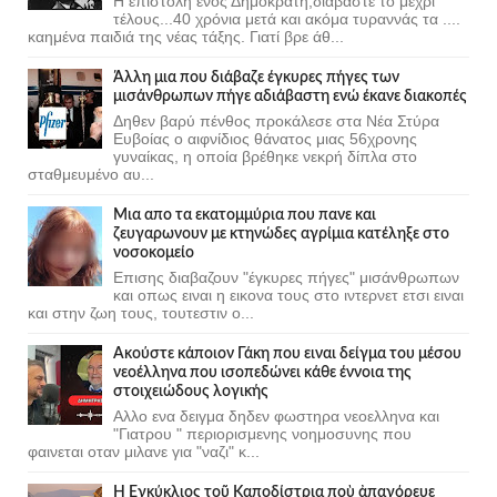
Η επιστολή ενός Δημοκράτη,διαβάστε το μέχρι
τέλους...40 χρόνια μετά και ακόμα τυραννάς τα ....
καημένα παιδιά της νέας τάξης. Γιατί βρε άθ...
Άλλη μια που διάβαζε έγκυρες πήγες των
μισάνθρωπων πήγε αδιάβαστη ενώ έκανε διακοπές
Δηθεν βαρύ πένθος προκάλεσε στα Νέα Στύρα
Ευβοίας ο αιφνίδιος θάνατος μιας 56χρονης
γυναίκας, η οποία βρέθηκε νεκρή δίπλα στο
σταθμευμένο αυ...
Μια απο τα εκατομμύρια που πανε και
ζευγαρωνουν με κτηνώδες αγρίμια κατέληξε στο
νοσοκομείο
Επισης διαβαζουν "έγκυρες πήγες" μισάνθρωπων
και οπως ειναι η εικονα τους στο ιντερνετ ετσι ειναι
και στην ζωη τους, τουτεστιν ο...
Ακούστε κάποιον Γάκη που ειναι δείγμα του μέσου
νεοέλληνα που ισοπεδώνει κάθε έννοια της
στοιχειώδους λογικής
Αλλο ενα δειγμα δηδεν φωστηρα νεοελληνα και
"Γιατρου " περιορισμενης νοημοσυνης που
φαινεται οταν μιλανε για "ναζι" κ...
Ἡ Ἐγκύκλιος τοῦ Καποδίστρια ποὺ ἀπαγόρευε