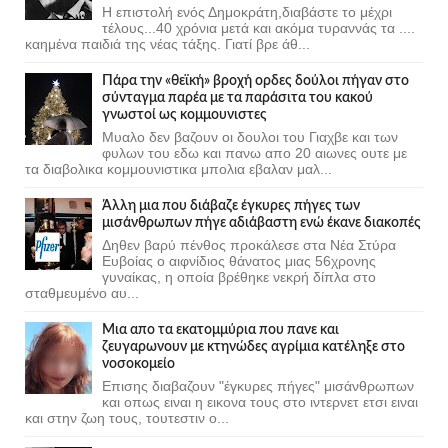
Η επιστολή ενός Δημοκράτη,διαβάστε το μέχρι
τέλους...40 χρόνια μετά και ακόμα τυραννάς τα ....
καημένα παιδιά της νέας τάξης. Γιατί βρε άθ...
Πάρα την «θεϊκή» βροχή ορδες δούλοι πήγαν στο
σύνταγμα παρέα με τα παράσιτα του κακού
γνωστοί ως κομμουνιστες
Μυαλο δεν βαζουν οι δουλοι του Γιαχβε και των
φυλων του εδω και πανω απο 20 αιωνες ουτε με
τα διαβολικα κομμουνιστικα μπολια εβαλαν μαλ...
Άλλη μια που διάβαζε έγκυρες πήγες των
μισάνθρωπων πήγε αδιάβαστη ενώ έκανε διακοπές
Δηθεν βαρύ πένθος προκάλεσε στα Νέα Στύρα
Ευβοίας ο αιφνίδιος θάνατος μιας 56χρονης
γυναίκας, η οποία βρέθηκε νεκρή δίπλα στο
σταθμευμένο αυ...
Μια απο τα εκατομμύρια που πανε και
ζευγαρωνουν με κτηνώδες αγρίμια κατέληξε στο
νοσοκομείο
Επισης διαβαζουν "έγκυρες πήγες" μισάνθρωπων
και οπως ειναι η εικονα τους στο ιντερνετ ετσι ειναι
και στην ζωη τους, τουτεστιν ο...