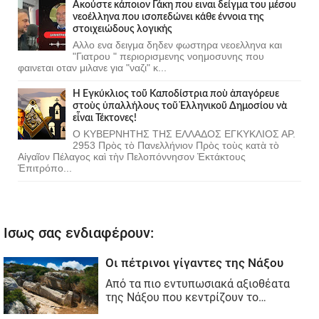
Ακούστε κάποιον Γάκη που ειναι δείγμα του μέσου
νεοέλληνα που ισοπεδώνει κάθε έννοια της
στοιχειώδους λογικής
Αλλο ενα δειγμα δηδεν φωστηρα νεοελληνα και
"Γιατρου " περιορισμενης νοημοσυνης που
φαινεται οταν μιλανε για "ναζι" κ...
Ἡ Ἐγκύκλιος τοῦ Καποδίστρια ποὺ ἀπαγόρευε
στοὺς ὑπαλλήλους τοῦ Ἑλληνικοῦ Δημοσίου νὰ
εἶναι Τέκτονες!
Ο ΚΥΒΕΡΝΗΤΗΣ ΤΗΣ ΕΛΛΑΔΟΣ ΕΓΚΥΚΛΙΟΣ ΑΡ.
2953 Πρὸς τὸ Πανελλήνιον Πρὸς τοὺς κατὰ τὸ
Αἰγαῖον Πέλαγος καὶ τὴν Πελοπόννησον Ἐκτάκτους
Ἐπιτρόπο...