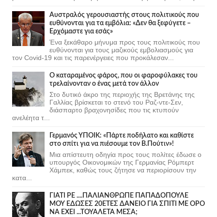
Αυστραλός γερουσιαστής στους πολιτικούς που
ευθύνονται για τα εμβόλια: «Δεν θα ξεφύγετε –
Ερχόμαστε για εσάς»
Ένα ξεκάθαρο μήνυμα προς τους πολιτικούς που
ευθύνονται για τους μαζικούς εμβολιασμούς για
τον Covid-19 και τις παρενέργειες που προκάλεσαν...
Ο καταραμένος φάρος, που οι φαροφύλακες του
τρελαίνονταν ο ένας μετά τον άλλον
Στο δυτικό άκρο της περιοχής της Βρετάνης της
Γαλλίας βρίσκεται το στενό του Ραζ-ντε-Σεν,
διάσπαρτο βραχονησίδες που τις κτυπούν
ανελέητα τ...
Γερμανός ΥΠΟΙΚ: «Πάρτε ποδήλατο και καθίστε
στο σπίτι για να πιέσουμε τον Β.Πούτιν»!
Μια απίστευτη οδηγία προς τους πολίτες έδωσε ο
υπουργός Οικονομικών της Γερμανίας Ρόμπερτ
Χάμπεκ, καθώς τους ζήτησε να περιορίσουν την
κατα...
ΓΙΑΤΙ ΡΕ ....ΠΑΛΙΑΝΘΡΩΠΕ ΠΑΠΑΔΟΠΟΥΛΕ
ΜΟΥ ΕΔΩΣΕΣ 20ΕΤΕΣ ΔΑΝΕΙΟ ΓΙΑ ΣΠΙΤΙ ΜΕ ΟΡΟ
ΝΑ ΕΧΕΙ ...ΤΟΥΑΛΕΤΑ ΜΕΣΑ;