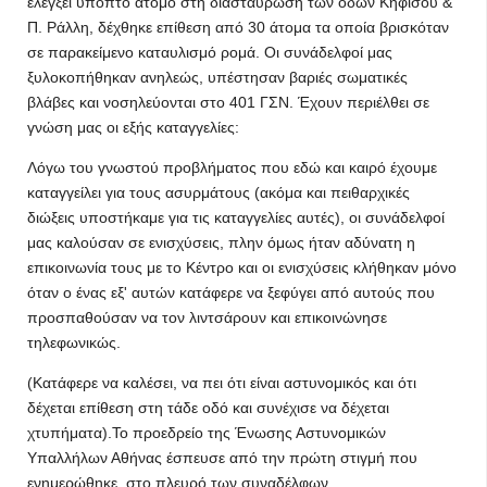
ελεγξει ύποπτο άτομο στη διασταύρωση των οδών Κηφισού &
Π. Ράλλη, δέχθηκε επίθεση από 30 άτομα τα οποία βρισκόταν
σε παρακείμενο καταυλισμό ρομά. Οι συνάδελφοί μας
ξυλοκοπήθηκαν ανηλεώς, υπέστησαν βαριές σωματικές
βλάβες και νοσηλεύονται στο 401 ΓΣΝ. Έχουν περιέλθει σε
γνώση μας οι εξής καταγγελίες:
Λόγω του γνωστού προβλήματος που εδώ και καιρό έχουμε
καταγγείλει για τους ασυρμάτους (ακόμα και πειθαρχικές
διώξεις υποστήκαμε για τις καταγγελίες αυτές), οι συνάδελφοί
μας καλούσαν σε ενισχύσεις, πλην όμως ήταν αδύνατη η
επικοινωνία τους με το Κέντρο και οι ενισχύσεις κλήθηκαν μόνο
όταν ο ένας εξ' αυτών κατάφερε να ξεφύγει από αυτούς που
προσπαθούσαν να τον λιντσάρουν και επικοινώνησε
τηλεφωνικώς.
(Κατάφερε να καλέσει, να πει ότι είναι αστυνομικός και ότι
δέχεται επίθεση στη τάδε οδό και συνέχισε να δέχεται
χτυπήματα).Το προεδρείο της Ένωσης Αστυνομικών
Υπαλλήλων Αθήνας έσπευσε από την πρώτη στιγμή που
ενημερώθηκε, στο πλευρό των συναδέλφων .