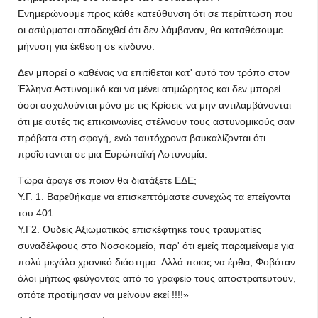
Ενημερώνουμε προς κάθε κατεύθυνση ότι σε περίπτωση που
οι ασύρματοι αποδειχθεί ότι δεν λάμβαναν, θα καταθέσουμε
μήνυση για έκθεση σε κίνδυνο.
Δεν μπορεί ο καθένας να επιτίθεται κατ' αυτό τον τρόπο στον
Έλληνα Αστυνομικό και να μένει ατιμώρητος και δεν μπορεί
όσοι ασχολούνται μόνο με τις Κρίσεις να μην αντιλαμβάνονται
ότι με αυτές τις επικοινωνίες στέλνουν τους αστυνομικούς σαν
πρόβατα στη σφαγή, ενώ ταυτόχρονα βαυκαλίζονται ότι
προΐστανται σε μια Ευρώπαϊκή Αστυνομία.
Τώρα άραγε σε ποιον θα διατάξετε ΕΔΕ;
Υ.Γ. 1. Βαρεθήκαμε να επισκεπτόμαστε συνεχώς τα επείγοντα
του 401.
Υ.Γ2. Ουδείς Αξιωματικός επισκέφτηκε τους τραυματίες
συναδέλφους στο Νοσοκομείο, παρ' ότι εμείς παραμείναμε για
πολύ μεγάλο χρονικό διάστημα. Αλλά ποιος να έρθει; Φοβόταν
όλοι μήπως φεύγοντας από το γραφείο τους αποστρατευτούν,
οπότε προτίμησαν να μείνουν εκεί !!!!»