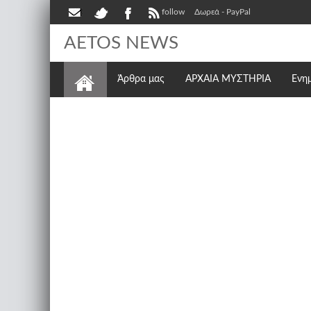
follow
Δωρεά - PayPal
AETOS NEWS
Άρθρα μας
ΑΡΧΑΙΑ ΜΥΣΤΗΡΙΑ
Ενη