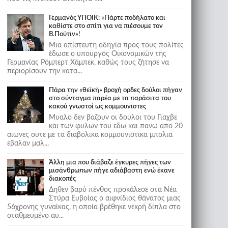
Γερμανός ΥΠΟΙΚ: «Πάρτε ποδήλατο και
καθίστε στο σπίτι για να πιέσουμε τον
Β.Πούτιν»!
Μια απίστευτη οδηγία προς τους πολίτες
έδωσε ο υπουργός Οικονομικών της
Γερμανίας Ρόμπερτ Χάμπεκ, καθώς τους ζήτησε να
περιορίσουν την κατα...
Πάρα την «θεϊκή» βροχή ορδες δούλοι πήγαν
στο σύνταγμα παρέα με τα παράσιτα του
κακού γνωστοί ως κομμουνιστες
Μυαλο δεν βαζουν οι δουλοι του Γιαχβε
και των φυλων του εδω και πανω απο 20
αιωνες ουτε με τα διαβολικα κομμουνιστικα μπολια
εβαλαν μαλ...
Άλλη μια που διάβαζε έγκυρες πήγες των
μισάνθρωπων πήγε αδιάβαστη ενώ έκανε
διακοπές
Δηθεν βαρύ πένθος προκάλεσε στα Νέα
Στύρα Ευβοίας ο αιφνίδιος θάνατος μιας
56χρονης γυναίκας, η οποία βρέθηκε νεκρή δίπλα στο
σταθμευμένο αυ...