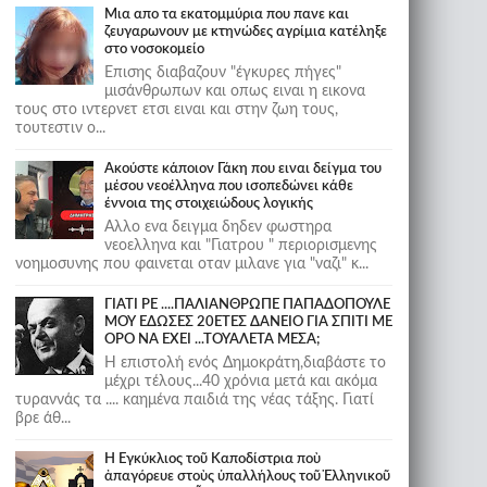
Μια απο τα εκατομμύρια που πανε και
ζευγαρωνουν με κτηνώδες αγρίμια κατέληξε
στο νοσοκομείο
Επισης διαβαζουν "έγκυρες πήγες"
μισάνθρωπων και οπως ειναι η εικονα
τους στο ιντερνετ ετσι ειναι και στην ζωη τους,
τουτεστιν ο...
Ακούστε κάποιον Γάκη που ειναι δείγμα του
μέσου νεοέλληνα που ισοπεδώνει κάθε
έννοια της στοιχειώδους λογικής
Αλλο ενα δειγμα δηδεν φωστηρα
νεοελληνα και "Γιατρου " περιορισμενης
νοημοσυνης που φαινεται οταν μιλανε για "ναζι" κ...
ΓΙΑΤΙ ΡΕ ....ΠΑΛΙΑΝΘΡΩΠΕ ΠΑΠΑΔΟΠΟΥΛΕ
ΜΟΥ ΕΔΩΣΕΣ 20ΕΤΕΣ ΔΑΝΕΙΟ ΓΙΑ ΣΠΙΤΙ ΜΕ
ΟΡΟ ΝΑ ΕΧΕΙ ...ΤΟΥΑΛΕΤΑ ΜΕΣΑ;
Η επιστολή ενός Δημοκράτη,διαβάστε το
μέχρι τέλους...40 χρόνια μετά και ακόμα
τυραννάς τα .... καημένα παιδιά της νέας τάξης. Γιατί
βρε άθ...
Ἡ Ἐγκύκλιος τοῦ Καποδίστρια ποὺ
ἀπαγόρευε στοὺς ὑπαλλήλους τοῦ Ἑλληνικοῦ