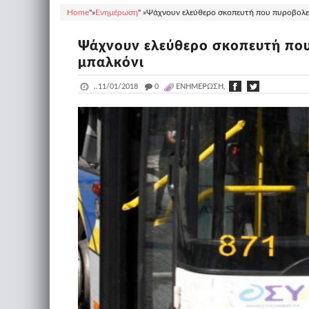
Home
"»
Ενημέρωση
" »
Ψάχνουν ελεύθερο σκοπευτή που πυροβολεί
Ψάχνουν ελεύθερο σκοπευτή που
μπαλκόνι
..
11/01/2018
_
0
ΕΝΗΜΈΡΩΣΗ,