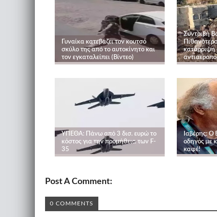
Συντριβή Bo
Γυναίκα κατεβάζει τον κουτσό
Πιθανότερο
σκύλο της από το αυτοκίνητο και
κατάρριψη 
τον εγκαταλείπει (Βίντεο)
αντιαεροπο
ΥΠΕΘΑ: Πάνω από 3 δισ. ευρώ το
Ιαβέρης: Ο
κόστος για την προμήθεια των F-
οδηγός με κ
35
καφέ!
Post A Comment:
0 COMMENTS