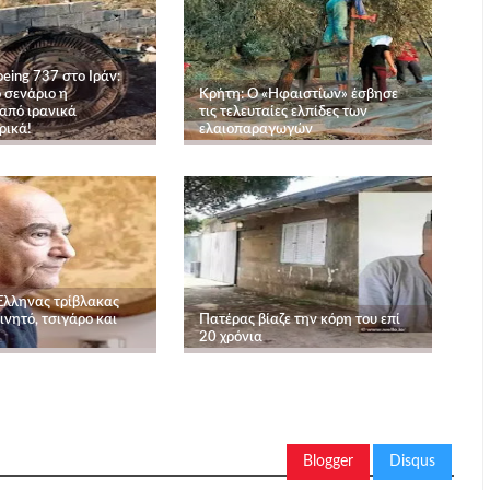
eing 737 στο Ιράν:
 σενάριο η
Κρήτη: Ο «Ηφαιστίων» έσβησε
από ιρανικά
τις τελευταίες ελπίδες των
ρικά!
ελαιοπαραγωγών
 Έλληνας τρίβλακας
ινητό, τσιγάρο και
Πατέρας βίαζε την κόρη του επί
20 χρόνια
Blogger
Disqus