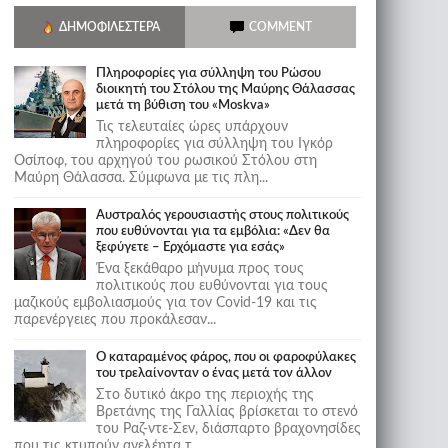
ΔΗΜΟΦΙΛΈΣΤΕΡΑ
COMMENT
Πληροφορίες για σύλληψη του Ρώσου
διοικητή του Στόλου της Mαύρης Θάλασσας
μετά τη βύθιση του «Moskva»
Τις τελευταίες ώρες υπάρχουν
πληροφορίες για σύλληψη του Ιγκόρ
Οσίποφ, του αρχηγού του ρωσικού Στόλου στη
Μαύρη Θάλασσα. Σύμφωνα με τις πλη...
Αυστραλός γερουσιαστής στους πολιτικούς
που ευθύνονται για τα εμβόλια: «Δεν θα
ξεφύγετε – Ερχόμαστε για εσάς»
Ένα ξεκάθαρο μήνυμα προς τους
πολιτικούς που ευθύνονται για τους
μαζικούς εμβολιασμούς για τον Covid-19 και τις
παρενέργειες που προκάλεσαν...
Ο καταραμένος φάρος, που οι φαροφύλακες
του τρελαίνονταν ο ένας μετά τον άλλον
Στο δυτικό άκρο της περιοχής της
Βρετάνης της Γαλλίας βρίσκεται το στενό
του Ραζ-ντε-Σεν, διάσπαρτο βραχονησίδες
που τις κτυπούν ανελέητα τ...