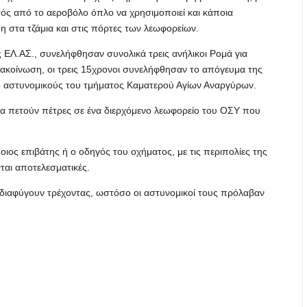
τός από το αεροβόλο όπλο να χρησιμοποιεί και κάποια
η στα τζάμια και στις πόρτες των λεωφορείων.
 ΕΛ.ΑΣ., συνελήφθησαν συνολικά τρεις ανήλικοι Ρομά για
νακοίνωση, οι τρεις 15χρονοι συνελήφθησαν το απόγευμα της
 αστυνομικούς του τμήματος Καματερού Αγίων Αναργύρων.
να πετούν πέτρες σε ένα διερχόμενο λεωφορείο του ΟΣΥ που
ιος επιβάτης ή ο οδηγός του οχήματος, με τις περιπολίες της
ται αποτελεσματικές.
 διαφύγουν τρέχοντας, ωστόσο οι αστυνομικοί τους πρόλαβαν