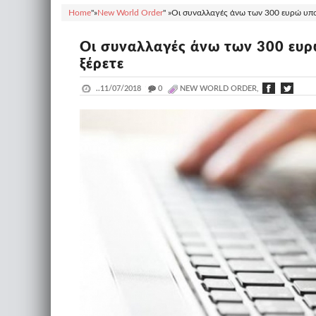
Home
"»
New World Order
" »
Οι συναλλαγές άνω των 300 ευρώ υποχρ
Οι συναλλαγές άνω των 300 ευρώ
ξέρετε
..
11/07/2018
_
0
NEW WORLD ORDER,