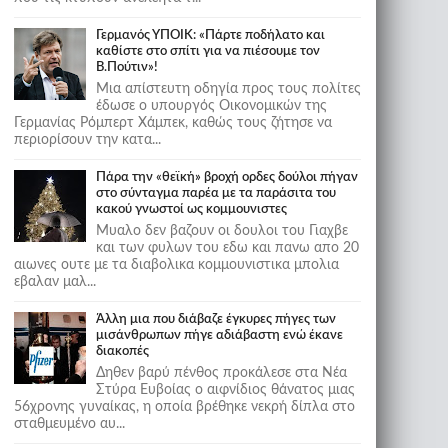
Γερμανός ΥΠΟΙΚ: «Πάρτε ποδήλατο και
καθίστε στο σπίτι για να πιέσουμε τον
Β.Πούτιν»!
Μια απίστευτη οδηγία προς τους πολίτες
έδωσε ο υπουργός Οικονομικών της
Γερμανίας Ρόμπερτ Χάμπεκ, καθώς τους ζήτησε να
περιορίσουν την κατα...
Πάρα την «θεϊκή» βροχή ορδες δούλοι πήγαν
στο σύνταγμα παρέα με τα παράσιτα του
κακού γνωστοί ως κομμουνιστες
Μυαλο δεν βαζουν οι δουλοι του Γιαχβε
και των φυλων του εδω και πανω απο 20
αιωνες ουτε με τα διαβολικα κομμουνιστικα μπολια
εβαλαν μαλ...
Άλλη μια που διάβαζε έγκυρες πήγες των
μισάνθρωπων πήγε αδιάβαστη ενώ έκανε
διακοπές
Δηθεν βαρύ πένθος προκάλεσε στα Νέα
Στύρα Ευβοίας ο αιφνίδιος θάνατος μιας
56χρονης γυναίκας, η οποία βρέθηκε νεκρή δίπλα στο
σταθμευμένο αυ...