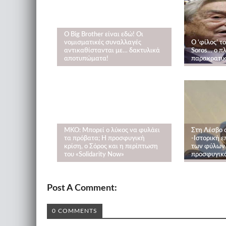
Ο Big Brother είναι εδώ! Οι
νομισματικές συναλλαγές
Ο ‘φίλος’ τ
αντικαθίστανται με… δακτυλικά
Soros… ο π
αποτυπώματα!
παρακρατικ
MKO: Μπορεί ο λύκος να φυλάει
Στη Λέσβο 
τα πρόβατα; Η προσφυγική
-Ιστορική ε
κρίση, o Σόρος και η περίπτωση
των φύλων 
του «Solidarity Nοw»
προσφυγικό
Post A Comment:
0 COMMENTS