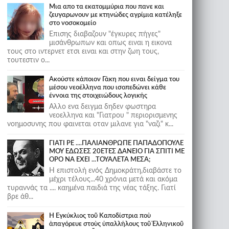
Μια απο τα εκατομμύρια που πανε και
ζευγαρωνουν με κτηνώδες αγρίμια κατέληξε
στο νοσοκομείο
Επισης διαβαζουν "έγκυρες πήγες"
μισάνθρωπων και οπως ειναι η εικονα
τους στο ιντερνετ ετσι ειναι και στην ζωη τους,
τουτεστιν ο...
Ακούστε κάποιον Γάκη που ειναι δείγμα του
μέσου νεοέλληνα που ισοπεδώνει κάθε
έννοια της στοιχειώδους λογικής
Αλλο ενα δειγμα δηδεν φωστηρα
νεοελληνα και "Γιατρου " περιορισμενης
νοημοσυνης που φαινεται οταν μιλανε για "ναζι" κ...
ΓΙΑΤΙ ΡΕ ....ΠΑΛΙΑΝΘΡΩΠΕ ΠΑΠΑΔΟΠΟΥΛΕ
ΜΟΥ ΕΔΩΣΕΣ 20ΕΤΕΣ ΔΑΝΕΙΟ ΓΙΑ ΣΠΙΤΙ ΜΕ
ΟΡΟ ΝΑ ΕΧΕΙ ...ΤΟΥΑΛΕΤΑ ΜΕΣΑ;
Η επιστολή ενός Δημοκράτη,διαβάστε το
μέχρι τέλους...40 χρόνια μετά και ακόμα
τυραννάς τα .... καημένα παιδιά της νέας τάξης. Γιατί
βρε άθ...
Ἡ Ἐγκύκλιος τοῦ Καποδίστρια ποὺ
ἀπαγόρευε στοὺς ὑπαλλήλους τοῦ Ἑλληνικοῦ