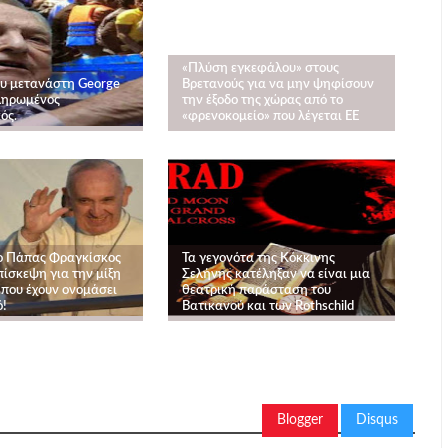
«Πλύση εγκεφάλου» στους
ου μετανάστη George
Βρετανούς για να μην ψηφίσουν
ληρωμένος
την έξοδο της χώρας από το
ός.
«φρενοκομείο» που λέγεται ΕΕ
ο Πάπας Φραγκίσκος
Τα γεγονότα της Κόκκινης
πίσκεψη για την μίξη
Σελήνης κατέληξαν να είναι μια
που έχουν ονομάσει
θεατρική παράσταση του
!
Βατικανού και των Rothschild
Blogger
Disqus