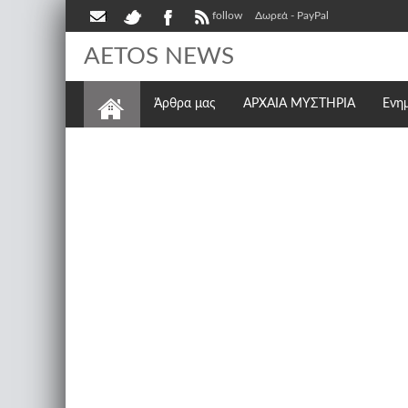
follow
Δωρεά - PayPal
AETOS NEWS
Άρθρα μας
ΑΡΧΑΙΑ ΜΥΣΤΗΡΙΑ
Ενη