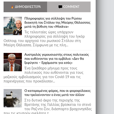
ΔΗΜΟΦΙΛΈΣΤΕΡΑ
COMMENT
Πληροφορίες για σύλληψη του Ρώσου
διοικητή του Στόλου της Mαύρης Θάλασσας
μετά τη βύθιση του «Moskva»
Τις τελευταίες ώρες υπάρχουν
πληροφορίες για σύλληψη του Ιγκόρ
Οσίποφ, του αρχηγού του ρωσικού Στόλου στη
Μαύρη Θάλασσα. Σύμφωνα με τις πλη...
Αυστραλός γερουσιαστής στους πολιτικούς
που ευθύνονται για τα εμβόλια: «Δεν θα
ξεφύγετε – Ερχόμαστε για εσάς»
Ένα ξεκάθαρο μήνυμα προς τους
πολιτικούς που ευθύνονται για τους
μαζικούς εμβολιασμούς για τον Covid-19 και τις
παρενέργειες που προκάλεσαν...
Ο καταραμένος φάρος, που οι φαροφύλακες
του τρελαίνονταν ο ένας μετά τον άλλον
Στο δυτικό άκρο της περιοχής της
Βρετάνης της Γαλλίας βρίσκεται το στενό
του Ραζ-ντε-Σεν, διάσπαρτο βραχονησίδες
που τις κτυπούν ανελέητα τ...