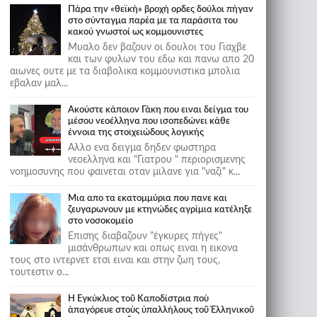
Πάρα την «θεϊκή» βροχή ορδες δούλοι πήγαν
στο σύνταγμα παρέα με τα παράσιτα του
κακού γνωστοί ως κομμουνιστες
Μυαλο δεν βαζουν οι δουλοι του Γιαχβε
και των φυλων του εδω και πανω απο 20
αιωνες ουτε με τα διαβολικα κομμουνιστικα μπολια
εβαλαν μαλ...
Ακούστε κάποιον Γάκη που ειναι δείγμα του
μέσου νεοέλληνα που ισοπεδώνει κάθε
έννοια της στοιχειώδους λογικής
Αλλο ενα δειγμα δηδεν φωστηρα
νεοελληνα και "Γιατρου " περιορισμενης
νοημοσυνης που φαινεται οταν μιλανε για "ναζι" κ...
Μια απο τα εκατομμύρια που πανε και
ζευγαρωνουν με κτηνώδες αγρίμια κατέληξε
στο νοσοκομείο
Επισης διαβαζουν "έγκυρες πήγες"
μισάνθρωπων και οπως ειναι η εικονα
τους στο ιντερνετ ετσι ειναι και στην ζωη τους,
τουτεστιν ο...
Ἡ Ἐγκύκλιος τοῦ Καποδίστρια ποὺ
ἀπαγόρευε στοὺς ὑπαλλήλους τοῦ Ἑλληνικοῦ