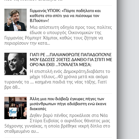
Γερμανός ΥΠΟΙΚ: «Πάρτε ποδήλατο και
καθίστε στο σπίτι για να πιέσουμε τον
Β.Πούτιν»!
Μια απίστευτη οδηγία προς τους πολίτες
έδωσε ο υπουργός Οικονομικών της
Γερμανίας Ρόμπερτ Χάμπεκ, καθώς τους ζήτησε να
περιορίσουν την κατα...
ΓΙΑΤΙ ΡΕ ....ΠΑΛΙΑΝΘΡΩΠΕ ΠΑΠΑΔΟΠΟΥΛΕ
ΜΟΥ ΕΔΩΣΕΣ 20ΕΤΕΣ ΔΑΝΕΙΟ ΓΙΑ ΣΠΙΤΙ ΜΕ
ΟΡΟ ΝΑ ΕΧΕΙ ...ΤΟΥΑΛΕΤΑ ΜΕΣΑ;
Η επιστολή ενός Δημοκράτη,διαβάστε το
μέχρι τέλους...40 χρόνια μετά και ακόμα
τυραννάς τα .... καημένα παιδιά της νέας τάξης. Γιατί
βρε άθ...
Άλλη μια που διάβαζε έγκυρες πήγες των
μισάνθρωπων πήγε αδιάβαστη ενώ έκανε
διακοπές
Δηθεν βαρύ πένθος προκάλεσε στα Νέα
Στύρα Ευβοίας ο αιφνίδιος θάνατος μιας
56χρονης γυναίκας, η οποία βρέθηκε νεκρή δίπλα στο
σταθμευμένο αυ...