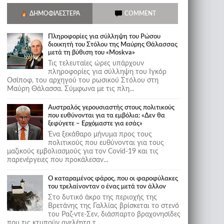
ΔΗΜΟΦΙΛΈΣΤΕΡΑ
COMMENT
Πληροφορίες για σύλληψη του Ρώσου
διοικητή του Στόλου της Mαύρης Θάλασσας
μετά τη βύθιση του «Moskva»
Τις τελευταίες ώρες υπάρχουν
πληροφορίες για σύλληψη του Ιγκόρ
Οσίποφ, του αρχηγού του ρωσικού Στόλου στη
Μαύρη Θάλασσα. Σύμφωνα με τις πλη...
Αυστραλός γερουσιαστής στους πολιτικούς
που ευθύνονται για τα εμβόλια: «Δεν θα
ξεφύγετε – Ερχόμαστε για εσάς»
Ένα ξεκάθαρο μήνυμα προς τους
πολιτικούς που ευθύνονται για τους
μαζικούς εμβολιασμούς για τον Covid-19 και τις
παρενέργειες που προκάλεσαν...
Ο καταραμένος φάρος, που οι φαροφύλακες
του τρελαίνονταν ο ένας μετά τον άλλον
Στο δυτικό άκρο της περιοχής της
Βρετάνης της Γαλλίας βρίσκεται το στενό
του Ραζ-ντε-Σεν, διάσπαρτο βραχονησίδες
που τις κτυπούν ανελέητα τ...