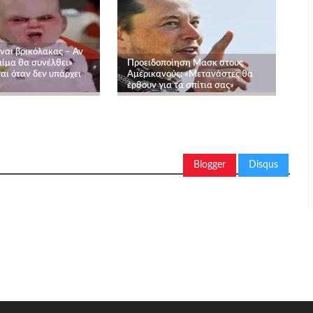
ναι βρικόλακας – Αν
αίμα θα συνέλθει»
Προειδοποίηση Μασκ στους
αι όταν δεν υπάρχει
Αμερικανούς: «Μετανάστες θα
έρθουν για τα σπίτια σας»
Blogger
Disqus