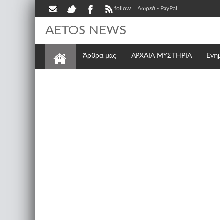
follow
Δωρεά - PayPal
AETOS NEWS
Άρθρα μας
ΑΡΧΑΙΑ ΜΥΣΤΗΡΙΑ
Ενη