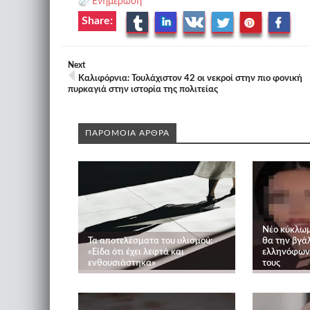
Ενημέρωση
Share:
Next
Καλιφόρνια: Τουλάχιστον 42 οι νεκροί στην πιο φονική
πυρκαγιά στην ιστορία της πολιτείας
ΠΑΡΟΜΟΙΑ ΑΡΘΡΑ
Νέο κύκλωμ
Τα αποτελέσματα του υλισμού:
θα την βγάλ
«Είδα ότι έχει λεφτά και
ελληνόφωνο
ενθουσιάστηκα»
τους