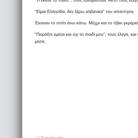
“Τι έκανε το παιδί;”, τους ξαναρωτάω. Αυτό τους εξόργι
“Είμαι Ελληνίδα, δεν ξέρω αλβανικά” του απάντησα.
Έκαναν το σπίτι άνω κάτω. Μέχρι και το τζάκι γκρέμι
“Πειράξτε εμένα και όχι το παιδί μου”, τους έλεγα, κα
μέσα.