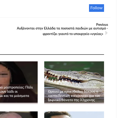
Follow
Previous
Αυξάνονται στην Ελλάδα τα ποσοστά παιδιών με αυτισμό -
φροντίζει γιαυτό το υπουργείο «υγείας»
α μαστροπείας: Πάλι
ουν λάδι οι
Θρηνεί με κροκοδείλια δάκρυα η
ι και τα μιάσματα
«εκπαιδευτική κοινότητα» για τον
ξαφνικό θάνατο της 33χρονης