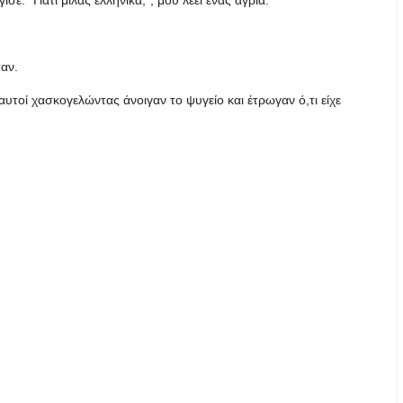
σε. “Γιατί μιλάς ελληνικά;”, μου λέει ένας άγρια.
σαν.
ι αυτοί χασκογελώντας άνοιγαν το ψυγείο και έτρωγαν ό,τι είχε