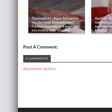
Πρωτοφανές ! Άγρια δολοφονία
Ημαθία: «Εί
που δεν ειναι γυναικοκτονια :
του βάλεις 
Γυναικά σκότωσε με 4 μαχαιριές
αυτά γίνοντ
στο στήθος έναν 42χρονο
Καιάδας
Post A Comment:
0 COMMENTS
Δημοσίευση σχολίου