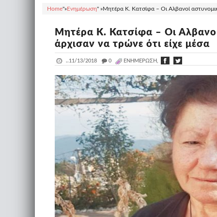
Home
"»
Ενημέρωση
" »
Μητέρα Κ. Κατσίφα – Οι Αλβανοί αστυνομικοί
Μητέρα Κ. Κατσίφα – Οι Αλβανοί
άρχισαν να τρώνε ότι είχε μέσα
..
11/13/2018
_
0
ΕΝΗΜΈΡΩΣΗ,