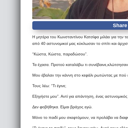
Η μητέρα του Κωνσταντίνου Κατσίφα μιλάει για την τ
από 40 αστυνομικοί μας κύκλωσαν το σπίτι και άρχι
“Κώστα, Κώστα, παραδώσου”.
Τα έχασα. Προτού καταλάβω τι συνέβαινε,κλώτσησαν
Μου έβαλαν την κάννη στο κεφάλι ρωτώντας με πού εί
Τους λέω: “Τι έγινε;
Εξηγήστε μου”. Αντί για απάντηση, ένας αστυνομικός 
Δεν φοβήθηκα. Είμαι βράχος εγώ.
Μόνο το παιδί μου σκεφτόμουν, να προλάβει να διαφύ