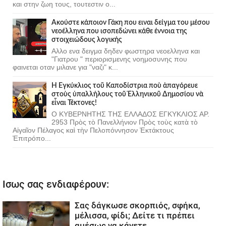
και στην ζωη τους, τουτεστιν ο...
Ακούστε κάποιον Γάκη που ειναι δείγμα του μέσου
νεοέλληνα που ισοπεδώνει κάθε έννοια της
στοιχειώδους λογικής
Αλλο ενα δειγμα δηδεν φωστηρα νεοελληνα και
"Γιατρου " περιορισμενης νοημοσυνης που
φαινεται οταν μιλανε για "ναζι" κ...
Ἡ Ἐγκύκλιος τοῦ Καποδίστρια ποὺ ἀπαγόρευε
στοὺς ὑπαλλήλους τοῦ Ἑλληνικοῦ Δημοσίου νὰ
εἶναι Τέκτονες!
Ο ΚΥΒΕΡΝΗΤΗΣ ΤΗΣ ΕΛΛΑΔΟΣ ΕΓΚΥΚΛΙΟΣ ΑΡ.
2953 Πρὸς τὸ Πανελλήνιον Πρὸς τοὺς κατὰ τὸ
Αἰγαῖον Πέλαγος καὶ τὴν Πελοπόννησον Ἐκτάκτους
Ἐπιτρόπο...