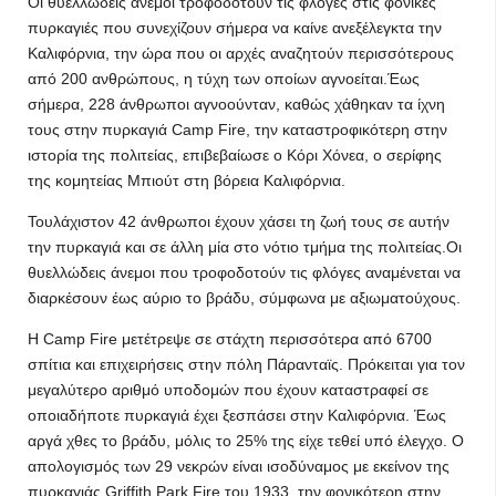
Οι θυελλώδεις άνεμοι τροφοδοτούν τις φλόγες στις φονικές
πυρκαγιές που συνεχίζουν σήμερα να καίνε ανεξέλεγκτα την
Καλιφόρνια, την ώρα που οι αρχές αναζητούν περισσότερους
από 200 ανθρώπους, η τύχη των οποίων αγνοείται.Έως
σήμερα, 228 άνθρωποι αγνοούνταν, καθώς χάθηκαν τα ίχνη
τους στην πυρκαγιά Camp Fire, την καταστροφικότερη στην
ιστορία της πολιτείας, επιβεβαίωσε ο Κόρι Χόνεα, ο σερίφης
της κομητείας Μπιούτ στη βόρεια Καλιφόρνια.
Τουλάχιστον 42 άνθρωποι έχουν χάσει τη ζωή τους σε αυτήν
την πυρκαγιά και σε άλλη μία στο νότιο τμήμα της πολιτείας.Οι
θυελλώδεις άνεμοι που τροφοδοτούν τις φλόγες αναμένεται να
διαρκέσουν έως αύριο το βράδυ, σύμφωνα με αξιωματούχους.
Η Camp Fire μετέτρεψε σε στάχτη περισσότερα από 6700
σπίτια και επιχειρήσεις στην πόλη Πάρανταϊς. Πρόκειται για τον
μεγαλύτερο αριθμό υποδομών που έχουν καταστραφεί σε
οποιαδήποτε πυρκαγιά έχει ξεσπάσει στην Καλιφόρνια. Έως
αργά χθες το βράδυ, μόλις το 25% της είχε τεθεί υπό έλεγχο. Ο
απολογισμός των 29 νεκρών είναι ισοδύναμος με εκείνον της
πυρκαγιάς Griffith Park Fire του 1933, την φονικότερη στην