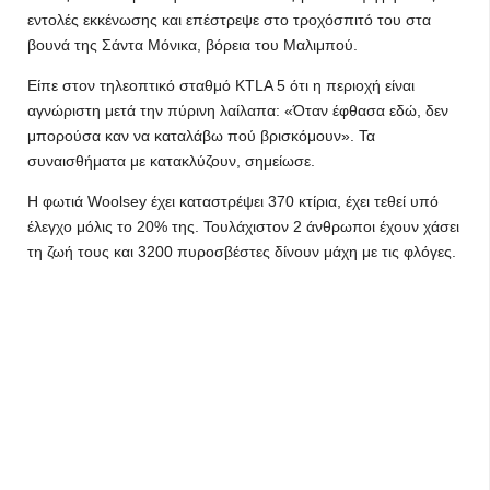
εντολές εκκένωσης και επέστρεψε στο τροχόσπιτό του στα
βουνά της Σάντα Μόνικα, βόρεια του Μαλιμπού.
Είπε στον τηλεοπτικό σταθμό KTLA 5 ότι η περιοχή είναι
αγνώριστη μετά την πύρινη λαίλαπα: «Όταν έφθασα εδώ, δεν
μπορούσα καν να καταλάβω πού βρισκόμουν». Τα
συναισθήματα με κατακλύζουν, σημείωσε.
Η φωτιά Woolsey έχει καταστρέψει 370 κτίρια, έχει τεθεί υπό
έλεγχο μόλις το 20% της. Τουλάχιστον 2 άνθρωποι έχουν χάσει
τη ζωή τους και 3200 πυροσβέστες δίνουν μάχη με τις φλόγες.