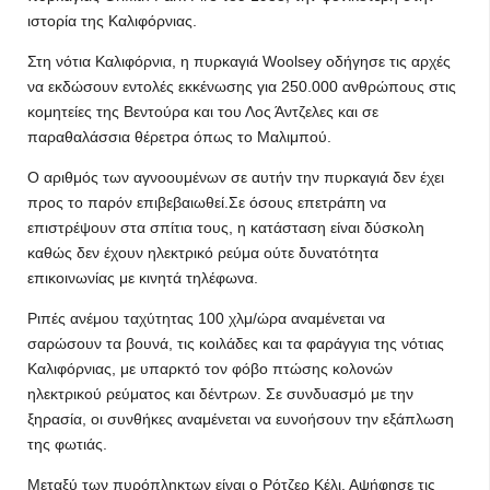
ιστορία της Καλιφόρνιας.
Στη νότια Καλιφόρνια, η πυρκαγιά Woolsey οδήγησε τις αρχές
να εκδώσουν εντολές εκκένωσης για 250.000 ανθρώπους στις
κομητείες της Βεντούρα και του Λος Άντζελες και σε
παραθαλάσσια θέρετρα όπως το Μαλιμπού.
Ο αριθμός των αγνοουμένων σε αυτήν την πυρκαγιά δεν έχει
προς το παρόν επιβεβαιωθεί.Σε όσους επετράπη να
επιστρέψουν στα σπίτια τους, η κατάσταση είναι δύσκολη
καθώς δεν έχουν ηλεκτρικό ρεύμα ούτε δυνατότητα
επικοινωνίας με κινητά τηλέφωνα.
Ριπές ανέμου ταχύτητας 100 χλμ/ώρα αναμένεται να
σαρώσουν τα βουνά, τις κοιλάδες και τα φαράγγια της νότιας
Καλιφόρνιας, με υπαρκτό τον φόβο πτώσης κολονών
ηλεκτρικού ρεύματος και δέντρων. Σε συνδυασμό με την
ξηρασία, οι συνθήκες αναμένεται να ευνοήσουν την εξάπλωση
της φωτιάς.
Μεταξύ των πυρόπληκτων είναι ο Ρότζερ Κέλι. Αψήφησε τις