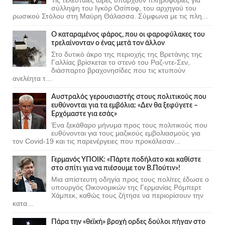
σύλληψη του Ιγκόρ Οσίποφ, του αρχηγού του
ρωσικού Στόλου στη Μαύρη Θάλασσα. Σύμφωνα με τις πλη...
Ο καταραμένος φάρος, που οι φαροφύλακες του
τρελαίνονταν ο ένας μετά τον άλλον
Στο δυτικό άκρο της περιοχής της Βρετάνης της
Γαλλίας βρίσκεται το στενό του Ραζ-ντε-Σεν,
διάσπαρτο βραχονησίδες που τις κτυπούν
ανελέητα τ...
Αυστραλός γερουσιαστής στους πολιτικούς που
ευθύνονται για τα εμβόλια: «Δεν θα ξεφύγετε –
Ερχόμαστε για εσάς»
Ένα ξεκάθαρο μήνυμα προς τους πολιτικούς που
ευθύνονται για τους μαζικούς εμβολιασμούς για
τον Covid-19 και τις παρενέργειες που προκάλεσαν...
Γερμανός ΥΠΟΙΚ: «Πάρτε ποδήλατο και καθίστε
στο σπίτι για να πιέσουμε τον Β.Πούτιν»!
Μια απίστευτη οδηγία προς τους πολίτες έδωσε ο
υπουργός Οικονομικών της Γερμανίας Ρόμπερτ
Χάμπεκ, καθώς τους ζήτησε να περιορίσουν την
κατα...
Πάρα την «θεϊκή» βροχή ορδες δούλοι πήγαν στο