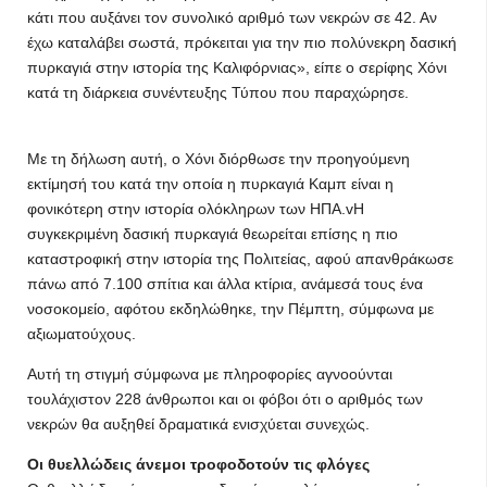
κάτι που αυξάνει τον συνολικό αριθμό των νεκρών σε 42. Αν
έχω καταλάβει σωστά, πρόκειται για την πιο πολύνεκρη δασική
πυρκαγιά στην ιστορία της Καλιφόρνιας», είπε ο σερίφης Χόνι
κατά τη διάρκεια συνέντευξης Τύπου που παραχώρησε.
Με τη δήλωση αυτή, ο Χόνι διόρθωσε την προηγούμενη
εκτίμησή του κατά την οποία η πυρκαγιά Καμπ είναι η
φονικότερη στην ιστορία ολόκληρων των ΗΠΑ.vΗ
συγκεκριμένη δασική πυρκαγιά θεωρείται επίσης η πιο
καταστροφική στην ιστορία της Πολιτείας, αφού απανθράκωσε
πάνω από 7.100 σπίτια και άλλα κτίρια, ανάμεσά τους ένα
νοσοκομείο, αφότου εκδηλώθηκε, την Πέμπτη, σύμφωνα με
αξιωματούχους.
Αυτή τη στιγμή σύμφωνα με πληροφορίες αγνοούνται
τουλάχιστον 228 άνθρωποι και οι φόβοι ότι ο αριθμός των
νεκρών θα αυξηθεί δραματικά ενισχύεται συνεχώς.
Οι θυελλώδεις άνεμοι τροφοδοτούν τις φλόγες