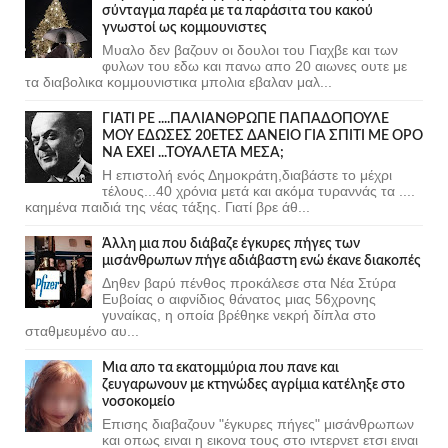
σύνταγμα παρέα με τα παράσιτα του κακού
γνωστοί ως κομμουνιστες
Μυαλο δεν βαζουν οι δουλοι του Γιαχβε και των
φυλων του εδω και πανω απο 20 αιωνες ουτε με
τα διαβολικα κομμουνιστικα μπολια εβαλαν μαλ...
ΓΙΑΤΙ ΡΕ ....ΠΑΛΙΑΝΘΡΩΠΕ ΠΑΠΑΔΟΠΟΥΛΕ
ΜΟΥ ΕΔΩΣΕΣ 20ΕΤΕΣ ΔΑΝΕΙΟ ΓΙΑ ΣΠΙΤΙ ΜΕ ΟΡΟ
ΝΑ ΕΧΕΙ ...ΤΟΥΑΛΕΤΑ ΜΕΣΑ;
Η επιστολή ενός Δημοκράτη,διαβάστε το μέχρι
τέλους...40 χρόνια μετά και ακόμα τυραννάς τα ....
καημένα παιδιά της νέας τάξης. Γιατί βρε άθ...
Άλλη μια που διάβαζε έγκυρες πήγες των
μισάνθρωπων πήγε αδιάβαστη ενώ έκανε διακοπές
Δηθεν βαρύ πένθος προκάλεσε στα Νέα Στύρα
Ευβοίας ο αιφνίδιος θάνατος μιας 56χρονης
γυναίκας, η οποία βρέθηκε νεκρή δίπλα στο
σταθμευμένο αυ...
Μια απο τα εκατομμύρια που πανε και
ζευγαρωνουν με κτηνώδες αγρίμια κατέληξε στο
νοσοκομείο
Επισης διαβαζουν "έγκυρες πήγες" μισάνθρωπων
και οπως ειναι η εικονα τους στο ιντερνετ ετσι ειναι