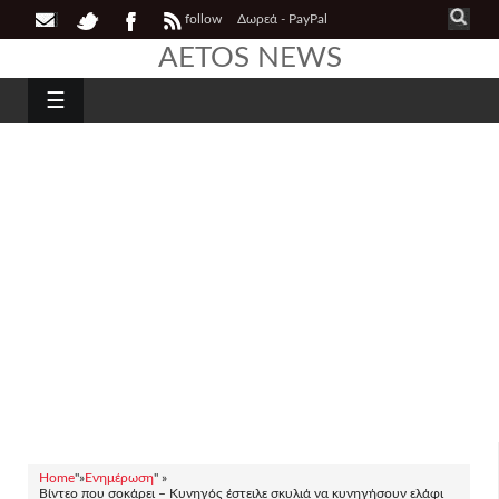
follow
Δωρεά - PayPal
AETOS NEWS
☰
Home
"»
Ενημέρωση
" »
Βίντεο που σοκάρει – Κυνηγός έστειλε σκυλιά να κυνηγήσουν ελάφι