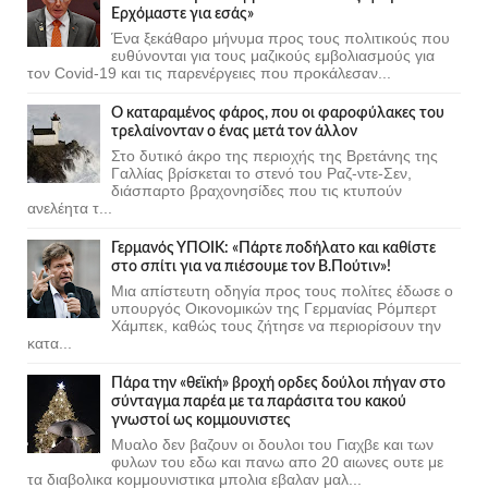
Ερχόμαστε για εσάς»
Ένα ξεκάθαρο μήνυμα προς τους πολιτικούς που
ευθύνονται για τους μαζικούς εμβολιασμούς για
τον Covid-19 και τις παρενέργειες που προκάλεσαν...
Ο καταραμένος φάρος, που οι φαροφύλακες του
τρελαίνονταν ο ένας μετά τον άλλον
Στο δυτικό άκρο της περιοχής της Βρετάνης της
Γαλλίας βρίσκεται το στενό του Ραζ-ντε-Σεν,
διάσπαρτο βραχονησίδες που τις κτυπούν
ανελέητα τ...
Γερμανός ΥΠΟΙΚ: «Πάρτε ποδήλατο και καθίστε
στο σπίτι για να πιέσουμε τον Β.Πούτιν»!
Μια απίστευτη οδηγία προς τους πολίτες έδωσε ο
υπουργός Οικονομικών της Γερμανίας Ρόμπερτ
Χάμπεκ, καθώς τους ζήτησε να περιορίσουν την
κατα...
Πάρα την «θεϊκή» βροχή ορδες δούλοι πήγαν στο
σύνταγμα παρέα με τα παράσιτα του κακού
γνωστοί ως κομμουνιστες
Μυαλο δεν βαζουν οι δουλοι του Γιαχβε και των
φυλων του εδω και πανω απο 20 αιωνες ουτε με
τα διαβολικα κομμουνιστικα μπολια εβαλαν μαλ...