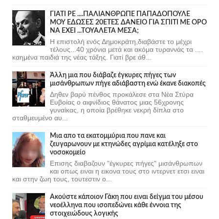
ΓΙΑΤΙ ΡΕ ....ΠΑΛΙΑΝΘΡΩΠΕ ΠΑΠΑΔΟΠΟΥΛΕ
ΜΟΥ ΕΔΩΣΕΣ 20ΕΤΕΣ ΔΑΝΕΙΟ ΓΙΑ ΣΠΙΤΙ ΜΕ ΟΡΟ
ΝΑ ΕΧΕΙ ...ΤΟΥΑΛΕΤΑ ΜΕΣΑ;
Η επιστολή ενός Δημοκράτη,διαβάστε το μέχρι
τέλους...40 χρόνια μετά και ακόμα τυραννάς τα ....
καημένα παιδιά της νέας τάξης. Γιατί βρε άθ...
Άλλη μια που διάβαζε έγκυρες πήγες των
μισάνθρωπων πήγε αδιάβαστη ενώ έκανε διακοπές
Δηθεν βαρύ πένθος προκάλεσε στα Νέα Στύρα
Ευβοίας ο αιφνίδιος θάνατος μιας 56χρονης
γυναίκας, η οποία βρέθηκε νεκρή δίπλα στο
σταθμευμένο αυ...
Μια απο τα εκατομμύρια που πανε και
ζευγαρωνουν με κτηνώδες αγρίμια κατέληξε στο
νοσοκομείο
Επισης διαβαζουν "έγκυρες πήγες" μισάνθρωπων
και οπως ειναι η εικονα τους στο ιντερνετ ετσι ειναι
και στην ζωη τους, τουτεστιν ο...
Ακούστε κάποιον Γάκη που ειναι δείγμα του μέσου
νεοέλληνα που ισοπεδώνει κάθε έννοια της
στοιχειώδους λογικής