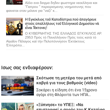
Αλλο ενα δειγμα δηδεν φωστηρα νεοελληνα και
"Γιατρου " περιορισμενης νοημοσυνης που
φαινεται οταν μιλανε για "ναζι" κ...
Ἡ Ἐγκύκλιος τοῦ Καποδίστρια ποὺ ἀπαγόρευε
στοὺς ὑπαλλήλους τοῦ Ἑλληνικοῦ Δημοσίου νὰ
εἶναι Τέκτονες!
Ο ΚΥΒΕΡΝΗΤΗΣ ΤΗΣ ΕΛΛΑΔΟΣ ΕΓΚΥΚΛΙΟΣ ΑΡ.
2953 Πρὸς τὸ Πανελλήνιον Πρὸς τοὺς κατὰ τὸ
Αἰγαῖον Πέλαγος καὶ τὴν Πελοπόννησον Ἐκτάκτους
Ἐπιτρόπο...