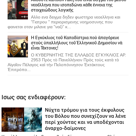
νεοέλληνα που ισοπεδώνει κάθε έννοια της
στοιχειώδους λογικής
Αλλο ενα δειγμα δηδεν φωστηρα νεοελληνα και
"Γιατρου " περιορισμενης νοημοσυνης που
φαινεται οταν μιλανε για "ναζι" κ...
Ἡ Ἐγκύκλιος τοῦ Καποδίστρια ποὺ ἀπαγόρευε
στοὺς ὑπαλλήλους τοῦ Ἑλληνικοῦ Δημοσίου νὰ
εἶναι Τέκτονες!
Ο ΚΥΒΕΡΝΗΤΗΣ ΤΗΣ ΕΛΛΑΔΟΣ ΕΓΚΥΚΛΙΟΣ ΑΡ.
2953 Πρὸς τὸ Πανελλήνιον Πρὸς τοὺς κατὰ τὸ
Αἰγαῖον Πέλαγος καὶ τὴν Πελοπόννησον Ἐκτάκτους
Ἐπιτρόπο...