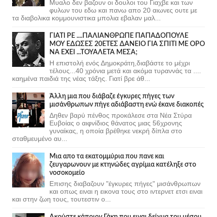
Μυαλο δεν βαζουν οι δουλοι του Γιαχβε και των
φυλων του εδω και πανω απο 20 αιωνες ουτε με
τα διαβολικα κομμουνιστικα μπολια εβαλαν μαλ...
ΓΙΑΤΙ ΡΕ ....ΠΑΛΙΑΝΘΡΩΠΕ ΠΑΠΑΔΟΠΟΥΛΕ
ΜΟΥ ΕΔΩΣΕΣ 20ΕΤΕΣ ΔΑΝΕΙΟ ΓΙΑ ΣΠΙΤΙ ΜΕ ΟΡΟ
ΝΑ ΕΧΕΙ ...ΤΟΥΑΛΕΤΑ ΜΕΣΑ;
Η επιστολή ενός Δημοκράτη,διαβάστε το μέχρι
τέλους...40 χρόνια μετά και ακόμα τυραννάς τα ....
καημένα παιδιά της νέας τάξης. Γιατί βρε άθ...
Άλλη μια που διάβαζε έγκυρες πήγες των
μισάνθρωπων πήγε αδιάβαστη ενώ έκανε διακοπές
Δηθεν βαρύ πένθος προκάλεσε στα Νέα Στύρα
Ευβοίας ο αιφνίδιος θάνατος μιας 56χρονης
γυναίκας, η οποία βρέθηκε νεκρή δίπλα στο
σταθμευμένο αυ...
Μια απο τα εκατομμύρια που πανε και
ζευγαρωνουν με κτηνώδες αγρίμια κατέληξε στο
νοσοκομείο
Επισης διαβαζουν "έγκυρες πήγες" μισάνθρωπων
και οπως ειναι η εικονα τους στο ιντερνετ ετσι ειναι
και στην ζωη τους, τουτεστιν ο...
Ακούστε κάποιον Γάκη που ειναι δείγμα του μέσου