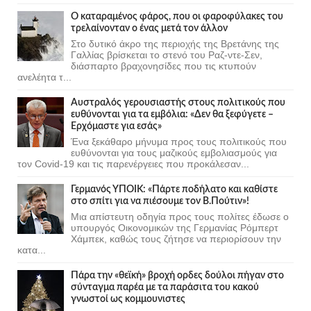
Ο καταραμένος φάρος, που οι φαροφύλακες του
τρελαίνονταν ο ένας μετά τον άλλον
Στο δυτικό άκρο της περιοχής της Βρετάνης της
Γαλλίας βρίσκεται το στενό του Ραζ-ντε-Σεν,
διάσπαρτο βραχονησίδες που τις κτυπούν
ανελέητα τ...
Αυστραλός γερουσιαστής στους πολιτικούς που
ευθύνονται για τα εμβόλια: «Δεν θα ξεφύγετε –
Ερχόμαστε για εσάς»
Ένα ξεκάθαρο μήνυμα προς τους πολιτικούς που
ευθύνονται για τους μαζικούς εμβολιασμούς για
τον Covid-19 και τις παρενέργειες που προκάλεσαν...
Γερμανός ΥΠΟΙΚ: «Πάρτε ποδήλατο και καθίστε
στο σπίτι για να πιέσουμε τον Β.Πούτιν»!
Μια απίστευτη οδηγία προς τους πολίτες έδωσε ο
υπουργός Οικονομικών της Γερμανίας Ρόμπερτ
Χάμπεκ, καθώς τους ζήτησε να περιορίσουν την
κατα...
Πάρα την «θεϊκή» βροχή ορδες δούλοι πήγαν στο
σύνταγμα παρέα με τα παράσιτα του κακού
γνωστοί ως κομμουνιστες