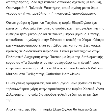
απασχόλησης), δεν είχε κάποιες σπουδές σχετικές με Νομική,
Οικονομικά, ή Πολιτικές Επιστήμες, καμιά σχέση με το θέμα
«εργασία» ή «απασχόληση» ή «κοινοτικά προγράμματα».
Όπως γράφει η Χριστίνα Ταχιάου, η κυρία Εξερτζόγλου έχει
κάνει στην Αυστρία θεατρικές σπουδές και η επαγγελματική της
εμπειρία ήταν μικροί ρόλοι σε ταινίες μικρού μήκους. Επίσης,
σπούδασε Ψυχολογία στην Πάντειο κι επειδή το θέαμα -θέατρο
και κινηματογράφος- είναι το πάθος της και το κατέχει, γράφει
κριτικές σε διαδικτυακά περιοδικά. Εκανε μεταπτυχιακό στην
Πολιτιστική Διαχείριση στην Πάντειο με θέμα της διπλωματικής
εργασίας «Τα βαμπίρ στον κινηματογράφο και η ένταξή τους
στην ποπ κουλτούρα: Από το Nosferatu του Friedrich Wilhelm
Murnau στο Twillight της Catherine Hardwicke».
Η νέα γενική γραμματέας του υπουργείου είχε βρεθεί σε θέση
τηλεφωνήτριας χάρη στην προκάτοχο της κυρίας Χαλικιά, Αννα
Δελαπόρτα, η οποία διατηρούσε φιλική σχέση με τη μητέρα
της.
Από τη νέα της θέση, η κυρία Εξερτζόγλου θα διαχειρίζεται