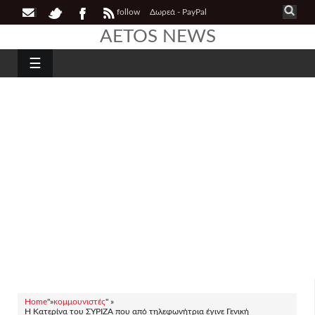
follow
Δωρεά - PayPal
AETOS NEWS
☰
Home
"»
κομμουνιστές
" »
Η Κατερίνα του ΣΥΡΙΖΑ που από τηλεφωνήτρια έγινε Γενική