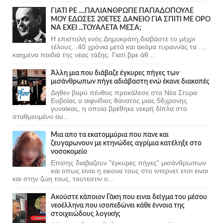
ΓΙΑΤΙ ΡΕ ....ΠΑΛΙΑΝΘΡΩΠΕ ΠΑΠΑΔΟΠΟΥΛΕ
ΜΟΥ ΕΔΩΣΕΣ 20ΕΤΕΣ ΔΑΝΕΙΟ ΓΙΑ ΣΠΙΤΙ ΜΕ ΟΡΟ
ΝΑ ΕΧΕΙ ...ΤΟΥΑΛΕΤΑ ΜΕΣΑ;
Η επιστολή ενός Δημοκράτη,διαβάστε το μέχρι
τέλους...40 χρόνια μετά και ακόμα τυραννάς τα ....
καημένα παιδιά της νέας τάξης. Γιατί βρε άθ...
Άλλη μια που διάβαζε έγκυρες πήγες των
μισάνθρωπων πήγε αδιάβαστη ενώ έκανε διακοπές
Δηθεν βαρύ πένθος προκάλεσε στα Νέα Στύρα
Ευβοίας ο αιφνίδιος θάνατος μιας 56χρονης
γυναίκας, η οποία βρέθηκε νεκρή δίπλα στο
σταθμευμένο αυ...
Μια απο τα εκατομμύρια που πανε και
ζευγαρωνουν με κτηνώδες αγρίμια κατέληξε στο
νοσοκομείο
Επισης διαβαζουν "έγκυρες πήγες" μισάνθρωπων
και οπως ειναι η εικονα τους στο ιντερνετ ετσι ειναι
και στην ζωη τους, τουτεστιν ο...
Ακούστε κάποιον Γάκη που ειναι δείγμα του μέσου
νεοέλληνα που ισοπεδώνει κάθε έννοια της
στοιχειώδους λογικής