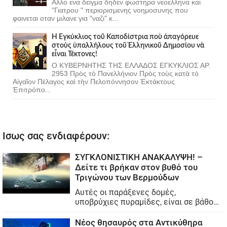
Αλλο ενα δειγμα δηδεν φωστηρα νεοελληνα και
"Γιατρου " περιορισμενης νοημοσυνης που
φαινεται οταν μιλανε για "ναζι" κ...
Ἡ Ἐγκύκλιος τοῦ Καποδίστρια ποὺ ἀπαγόρευε
στοὺς ὑπαλλήλους τοῦ Ἑλληνικοῦ Δημοσίου νὰ
εἶναι Τέκτονες!
Ο ΚΥΒΕΡΝΗΤΗΣ ΤΗΣ ΕΛΛΑΔΟΣ ΕΓΚΥΚΛΙΟΣ ΑΡ.
2953 Πρὸς τὸ Πανελλήνιον Πρὸς τοὺς κατὰ τὸ
Αἰγαῖον Πέλαγος καὶ τὴν Πελοπόννησον Ἐκτάκτους
Ἐπιτρόπο...