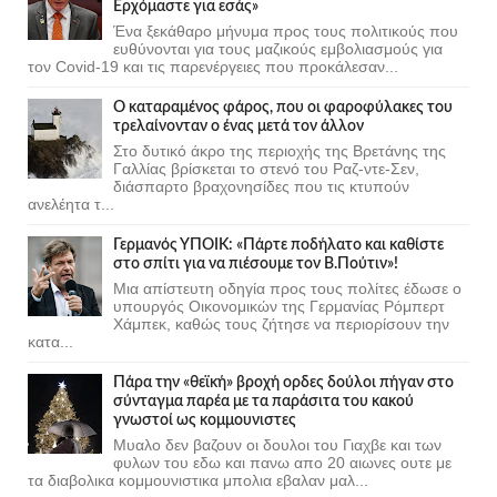
Ερχόμαστε για εσάς»
Ένα ξεκάθαρο μήνυμα προς τους πολιτικούς που
ευθύνονται για τους μαζικούς εμβολιασμούς για
τον Covid-19 και τις παρενέργειες που προκάλεσαν...
Ο καταραμένος φάρος, που οι φαροφύλακες του
τρελαίνονταν ο ένας μετά τον άλλον
Στο δυτικό άκρο της περιοχής της Βρετάνης της
Γαλλίας βρίσκεται το στενό του Ραζ-ντε-Σεν,
διάσπαρτο βραχονησίδες που τις κτυπούν
ανελέητα τ...
Γερμανός ΥΠΟΙΚ: «Πάρτε ποδήλατο και καθίστε
στο σπίτι για να πιέσουμε τον Β.Πούτιν»!
Μια απίστευτη οδηγία προς τους πολίτες έδωσε ο
υπουργός Οικονομικών της Γερμανίας Ρόμπερτ
Χάμπεκ, καθώς τους ζήτησε να περιορίσουν την
κατα...
Πάρα την «θεϊκή» βροχή ορδες δούλοι πήγαν στο
σύνταγμα παρέα με τα παράσιτα του κακού
γνωστοί ως κομμουνιστες
Μυαλο δεν βαζουν οι δουλοι του Γιαχβε και των
φυλων του εδω και πανω απο 20 αιωνες ουτε με
τα διαβολικα κομμουνιστικα μπολια εβαλαν μαλ...