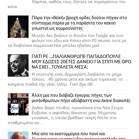
Χάμπεκ, καθώς τους ζήτησε να περιορίσουν την
κατα...
Πάρα την «θεϊκή» βροχή ορδες δούλοι πήγαν στο
σύνταγμα παρέα με τα παράσιτα του κακού
γνωστοί ως κομμουνιστες
Μυαλο δεν βαζουν οι δουλοι του Γιαχβε και των
φυλων του εδω και πανω απο 20 αιωνες ουτε με
τα διαβολικα κομμουνιστικα μπολια εβαλαν μαλ...
ΓΙΑΤΙ ΡΕ ....ΠΑΛΙΑΝΘΡΩΠΕ ΠΑΠΑΔΟΠΟΥΛΕ
ΜΟΥ ΕΔΩΣΕΣ 20ΕΤΕΣ ΔΑΝΕΙΟ ΓΙΑ ΣΠΙΤΙ ΜΕ ΟΡΟ
ΝΑ ΕΧΕΙ ...ΤΟΥΑΛΕΤΑ ΜΕΣΑ;
Η επιστολή ενός Δημοκράτη,διαβάστε το μέχρι
τέλους...40 χρόνια μετά και ακόμα τυραννάς τα ....
καημένα παιδιά της νέας τάξης. Γιατί βρε άθ...
Άλλη μια που διάβαζε έγκυρες πήγες των
μισάνθρωπων πήγε αδιάβαστη ενώ έκανε διακοπές
Δηθεν βαρύ πένθος προκάλεσε στα Νέα Στύρα
Ευβοίας ο αιφνίδιος θάνατος μιας 56χρονης
γυναίκας, η οποία βρέθηκε νεκρή δίπλα στο
σταθμευμένο αυ...
Μια απο τα εκατομμύρια που πανε και