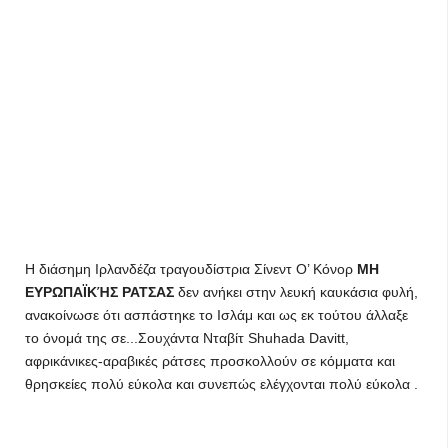
Η διάσημη Ιρλανδέζα τραγουδίστρια Σίνεντ Ο’ Κόνορ
ΜΗ
ΕΥΡΩΠΑΪΚΉΣ ΡΑΤΣΑΣ
δεν ανήκει στην λευκή καυκάσια φυλή,
ανακοίνωσε ότι ασπάστηκε το Ισλάμ και ως εκ τούτου άλλαξε
το όνομά της σε...Σουχάντα Νταβίτ Shuhada Davitt,
αφρικάνικες-αραβικές ράτσες προσκολλούν σε κόμματα και
θρησκείες πολύ εύκολα και συνεπώς ελέγχονται πολύ εύκολα .