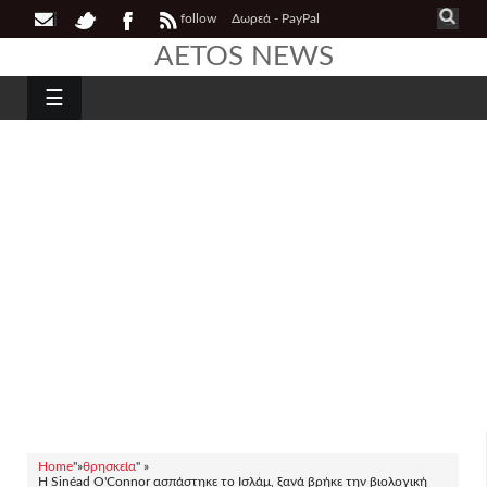
follow
Δωρεά - PayPal
AETOS NEWS
☰
Home
"»
θρησκεία
" »
Η Sinéad O'Connor ασπάστηκε το Ισλάμ, ξανά βρήκε την βιολογική