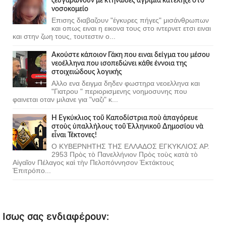
ζευγαρωνουν με κτηνώδες αγρίμια κατέληξε στο
νοσοκομείο
Επισης διαβαζουν "έγκυρες πήγες" μισάνθρωπων
και οπως ειναι η εικονα τους στο ιντερνετ ετσι ειναι
και στην ζωη τους, τουτεστιν ο...
Ακούστε κάποιον Γάκη που ειναι δείγμα του μέσου
νεοέλληνα που ισοπεδώνει κάθε έννοια της
στοιχειώδους λογικής
Αλλο ενα δειγμα δηδεν φωστηρα νεοελληνα και
"Γιατρου " περιορισμενης νοημοσυνης που
φαινεται οταν μιλανε για "ναζι" κ...
Ἡ Ἐγκύκλιος τοῦ Καποδίστρια ποὺ ἀπαγόρευε
στοὺς ὑπαλλήλους τοῦ Ἑλληνικοῦ Δημοσίου νὰ
εἶναι Τέκτονες!
Ο ΚΥΒΕΡΝΗΤΗΣ ΤΗΣ ΕΛΛΑΔΟΣ ΕΓΚΥΚΛΙΟΣ ΑΡ.
2953 Πρὸς τὸ Πανελλήνιον Πρὸς τοὺς κατὰ τὸ
Αἰγαῖον Πέλαγος καὶ τὴν Πελοπόννησον Ἐκτάκτους
Ἐπιτρόπο...