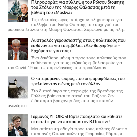
Πληροφορίες για σύλληψη του Ρώσου διοικητή
του Στόλου της Mαύρης Θάλασσας μετά τη
βύθιση του «Moskva»
Τις τελευταίες ώρες υπάρχουν πληροφορίες για
σύλληψη του Ιγκόρ Οσίποφ, του αρχηγού του
ρωσικού Στόλου στη Μαύρη Θάλασσα. Σύμφωνα με τις πλη...
Αυστραλός γερουσιαστής στους πολιτικούς που
ευθύνονται για τα εμβόλια: «Δεν θα ξεφύγετε –
Ερχόμαστε για εσάς»
Ένα ξεκάθαρο μήνυμα προς τους πολιτικούς που
ευθύνονται για τους μαζικούς εμβολιασμούς για
τον Covid-19 και τις παρενέργειες που προκάλεσαν...
Ο καταραμένος φάρος, που οι φαροφύλακες του
τρελαίνονταν ο ένας μετά τον άλλον
Στο δυτικό άκρο της περιοχής της Βρετάνης της
Γαλλίας βρίσκεται το στενό του Ραζ-ντε-Σεν,
διάσπαρτο βραχονησίδες που τις κτυπούν
ανελέητα τ...
Γερμανός ΥΠΟΙΚ: «Πάρτε ποδήλατο και καθίστε
στο σπίτι για να πιέσουμε τον Β.Πούτιν»!
Μια απίστευτη οδηγία προς τους πολίτες έδωσε ο
υπουργός Οικονομικών της Γερμανίας Ρόμπερτ