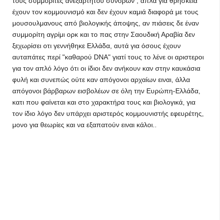
τους συμμορίτες ανεξαρτήτου συνόρων , άπλα για θρησκεία
έχουν τον κομμουνισμό και δεν έχουν καμιά διαφορά με τους
μουσουλμανους από βιολογικής άποψης, αν πιάσεις δε έναν
συμμορίτη αγρίμι ορκ και το πας στην Σαουδική Αραβία δεν
ξεχωρίσει οτι γεννήθηκε Ελλάδα, αυτά για όσους έχουν
αυταπάτες περί "καθαρού DNA" γιατί τους το λένε οι αριστεροι
για τον απλό λόγο ότι οι ίδιοι δεν ανήκουν καν στην καυκάσια
φυλή και συνεπώς ούτε καν απόγονοι αρχαίων ειναι, άλλα
απόγονοι βάρβαρων εισβολέων σε όλη την Ευρώπη-Ελλάδα,
κατι που φαίνεται και στο χαρακτήρα τους και βιολογικά, για
τον ίδιο λόγο δεν υπάρχει αριστερός κομμουνιστής εφευρέτης,
μονο για θεωρίες και να εξαπατούν ειναι κάλοι..