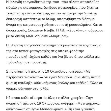
Η Ιρλανδή τραγουδίστρια της ποπ, που άλλοτε αποτελούσε
είδωλο για εκατομμύρια έφηβους παγκοσμίως, που δίνει τα
τελευταία χρόνια το δικό της τιτάνιο αγώνα με την διπολική
διαταραχή ασπάστηκε το Ισλάμ, απαρνήθηκε το διάσημο
όνομά της και μεταμορφώθηκε σε πιστή μουσουλμάνα. Και το
όνομα αυτής; Σουxάντα Νταβίτ. Η λέξη «Σουxάντα», σύμφωνα
με τα διεθνή ΜΜΕ σημαίνει «Μάρτυρες».
Η 51χρονη τραγουδίστρια ανήρτησε μάλιστα στο λογαριασμό
της στο twitter φωτογραφίες στις οποίες φορά την
παραδοσιακή τζιχάμπ καθώς και ένα βίντεο όπου ψάλλει μια
πρόσκληση σε προσευχή.
Στην ανάρτησή της, στις 19 Οκτωβρίου, ανέφερε: «Με
περηφάνια ανακοινώνω ότι έγινα Μουσουλμάνα. Αυτή είναι η
φυσική κατάληξη κάθε νοήμονος θεολογικού ταξιδιού. Όλες οι
γραφές οδηγούν στο Ισλάμ.
Κάτι που καθιστά περιττές όλες τις άλλες γραφές». Στην
ανάρτησή της, στις 19 Οκτωβρίου, ανέφερε: «Με περηφάνια
ανακοινώνω ότι έγινα Μουσουλμάνα. Αυτή είναι η φυσική