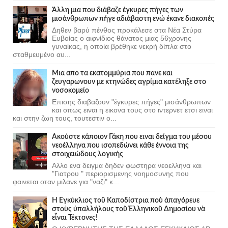
Άλλη μια που διάβαζε έγκυρες πήγες των
μισάνθρωπων πήγε αδιάβαστη ενώ έκανε διακοπές
Δηθεν βαρύ πένθος προκάλεσε στα Νέα Στύρα
Ευβοίας ο αιφνίδιος θάνατος μιας 56χρονης
γυναίκας, η οποία βρέθηκε νεκρή δίπλα στο
σταθμευμένο αυ...
Μια απο τα εκατομμύρια που πανε και
ζευγαρωνουν με κτηνώδες αγρίμια κατέληξε στο
νοσοκομείο
Επισης διαβαζουν "έγκυρες πήγες" μισάνθρωπων
και οπως ειναι η εικονα τους στο ιντερνετ ετσι ειναι
και στην ζωη τους, τουτεστιν ο...
Ακούστε κάποιον Γάκη που ειναι δείγμα του μέσου
νεοέλληνα που ισοπεδώνει κάθε έννοια της
στοιχειώδους λογικής
Αλλο ενα δειγμα δηδεν φωστηρα νεοελληνα και
"Γιατρου " περιορισμενης νοημοσυνης που
φαινεται οταν μιλανε για "ναζι" κ...
Ἡ Ἐγκύκλιος τοῦ Καποδίστρια ποὺ ἀπαγόρευε
στοὺς ὑπαλλήλους τοῦ Ἑλληνικοῦ Δημοσίου νὰ
εἶναι Τέκτονες!