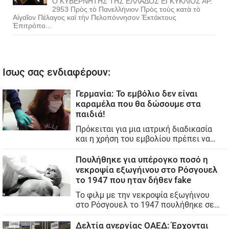
Ο ΚΥΒΕΡΝΗΤΗΣ ΤΗΣ ΕΛΛΑΔΟΣ ΕΓΚΥΚΛΙΟΣ ΑΡ.
2953 Πρὸς τὸ Πανελλήνιον Πρὸς τοὺς κατὰ τὸ
Αἰγαῖον Πέλαγος καὶ τὴν Πελοπόννησον Ἐκτάκτους
Ἐπιτρόπο...