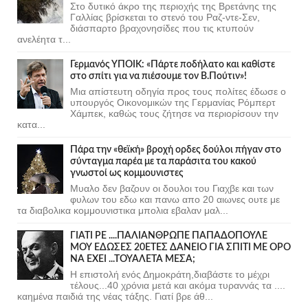
Στο δυτικό άκρο της περιοχής της Βρετάνης της
Γαλλίας βρίσκεται το στενό του Ραζ-ντε-Σεν,
διάσπαρτο βραχονησίδες που τις κτυπούν
ανελέητα τ...
Γερμανός ΥΠΟΙΚ: «Πάρτε ποδήλατο και καθίστε
στο σπίτι για να πιέσουμε τον Β.Πούτιν»!
Μια απίστευτη οδηγία προς τους πολίτες έδωσε ο
υπουργός Οικονομικών της Γερμανίας Ρόμπερτ
Χάμπεκ, καθώς τους ζήτησε να περιορίσουν την
κατα...
Πάρα την «θεϊκή» βροχή ορδες δούλοι πήγαν στο
σύνταγμα παρέα με τα παράσιτα του κακού
γνωστοί ως κομμουνιστες
Μυαλο δεν βαζουν οι δουλοι του Γιαχβε και των
φυλων του εδω και πανω απο 20 αιωνες ουτε με
τα διαβολικα κομμουνιστικα μπολια εβαλαν μαλ...
ΓΙΑΤΙ ΡΕ ....ΠΑΛΙΑΝΘΡΩΠΕ ΠΑΠΑΔΟΠΟΥΛΕ
ΜΟΥ ΕΔΩΣΕΣ 20ΕΤΕΣ ΔΑΝΕΙΟ ΓΙΑ ΣΠΙΤΙ ΜΕ ΟΡΟ
ΝΑ ΕΧΕΙ ...ΤΟΥΑΛΕΤΑ ΜΕΣΑ;
Η επιστολή ενός Δημοκράτη,διαβάστε το μέχρι
τέλους...40 χρόνια μετά και ακόμα τυραννάς τα ....
καημένα παιδιά της νέας τάξης. Γιατί βρε άθ...