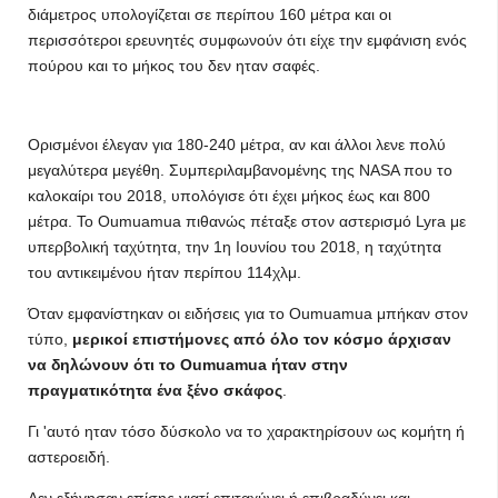
διάμετρος υπολογίζεται σε περίπου 160 μέτρα και οι
περισσότεροι ερευνητές συμφωνούν ότι είχε την εμφάνιση ενός
πούρου και το μήκος του δεν ηταν σαφές.
Ορισμένοι έλεγαν για 180-240 μέτρα, αν και άλλοι λενε πολύ
μεγαλύτερα μεγέθη. Συμπεριλαμβανομένης της NASA που το
καλοκαίρι του 2018, υπολόγισε ότι έχει μήκος έως και 800
μέτρα. Το Oumuamua πιθανώς πέταξε στον αστερισμό Lyra με
υπερβολική ταχύτητα, την 1η Ιουνίου του 2018, η ταχύτητα
του αντικειμένου ήταν περίπου 114χλμ.
Όταν εμφανίστηκαν οι ειδήσεις για το Oumuamua μπήκαν στον
τύπο,
μερικοί επιστήμονες από όλο τον κόσμο άρχισαν
να δηλώνουν ότι το Oumuamua ήταν στην
πραγματικότητα ένα ξένο σκάφος
.
Γι 'αυτό ηταν τόσο δύσκολο να το χαρακτηρίσουν ως κομήτη ή
αστεροειδή.