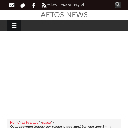
follow
Δωρεά - PayPal
AETOS NEWS
☰
Home
"»
άρθρα μου
" »
space
" »
Οι αστρονόμοι έχασαν τον τεράστιο μυστηριώδες «αστεροειδή» η