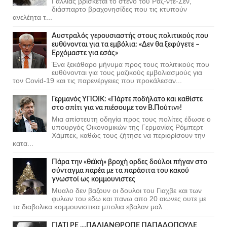
Γαλλίας βρίσκεται το στενό του Ραζ-ντε-Σεν,
διάσπαρτο βραχονησίδες που τις κτυπούν
ανελέητα τ...
Αυστραλός γερουσιαστής στους πολιτικούς που
ευθύνονται για τα εμβόλια: «Δεν θα ξεφύγετε –
Ερχόμαστε για εσάς»
Ένα ξεκάθαρο μήνυμα προς τους πολιτικούς που
ευθύνονται για τους μαζικούς εμβολιασμούς για
τον Covid-19 και τις παρενέργειες που προκάλεσαν...
Γερμανός ΥΠΟΙΚ: «Πάρτε ποδήλατο και καθίστε
στο σπίτι για να πιέσουμε τον Β.Πούτιν»!
Μια απίστευτη οδηγία προς τους πολίτες έδωσε ο
υπουργός Οικονομικών της Γερμανίας Ρόμπερτ
Χάμπεκ, καθώς τους ζήτησε να περιορίσουν την
κατα...
Πάρα την «θεϊκή» βροχή ορδες δούλοι πήγαν στο
σύνταγμα παρέα με τα παράσιτα του κακού
γνωστοί ως κομμουνιστες
Μυαλο δεν βαζουν οι δουλοι του Γιαχβε και των
φυλων του εδω και πανω απο 20 αιωνες ουτε με
τα διαβολικα κομμουνιστικα μπολια εβαλαν μαλ...
ΓΙΑΤΙ ΡΕ ....ΠΑΛΙΑΝΘΡΩΠΕ ΠΑΠΑΔΟΠΟΥΛΕ