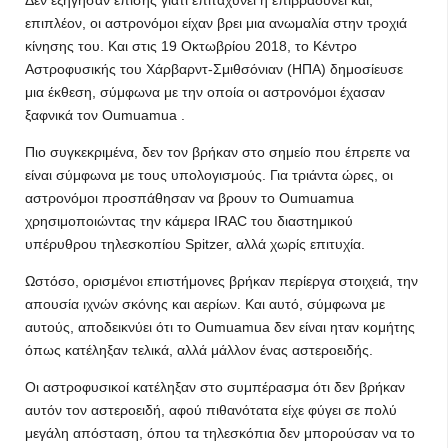
Δεν εξήγησαν επίσης γιατί επιταχύνει ή επιβραδύνει και,
επιπλέον, οι αστρονόμοι είχαν βρει μια ανωμαλία στην τροχιά
κίνησης του. Και στις 19 Οκτωβρίου 2018, το Κέντρο
Αστροφυσικής του Χάρβαρντ-Σμιθσόνιαν (ΗΠΑ) δημοσίευσε
μια έκθεση, σύμφωνα με την οποία οι αστρονόμοι έχασαν
ξαφνικά τον Oumuamua .
Πιο συγκεκριμένα, δεν τον βρήκαν στο σημείο που έπρεπε να
είναι σύμφωνα με τους υπολογισμούς. Για τριάντα ώρες, οι
αστρονόμοι προσπάθησαν να βρουν το Oumuamua
χρησιμοποιώντας την κάμερα IRAC του διαστημικού
υπέρυθρου τηλεσκοπίου Spitzer, αλλά χωρίς επιτυχία.
Ωστόσο, ορισμένοι επιστήμονες βρήκαν περίεργα στοιχειά, την
απουσία ιχνών σκόνης και αερίων. Και αυτό, σύμφωνα με
αυτούς, αποδεικνύει ότι το Oumuamua δεν είναι ηταν κομήτης
όπως κατέληξαν τελικά, αλλά μάλλον ένας αστεροειδής.
Οι αστροφυσικοί κατέληξαν στο συμπέρασμα ότι δεν βρήκαν
αυτόν τον αστεροειδή, αφού πιθανότατα είχε φύγει σε πολύ
μεγάλη απόσταση, όπου τα τηλεσκόπια δεν μπορούσαν να το