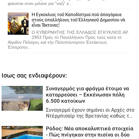
φαινεται οταν μιλανε για "ναζι" κ...
Ἡ Ἐγκύκλιος τοῦ Καποδίστρια ποὺ ἀπαγόρευε
στοὺς ὑπαλλήλους τοῦ Ἑλληνικοῦ Δημοσίου νὰ
εἶναι Τέκτονες!
Ο ΚΥΒΕΡΝΗΤΗΣ ΤΗΣ ΕΛΛΑΔΟΣ ΕΓΚΥΚΛΙΟΣ ΑΡ.
2953 Πρὸς τὸ Πανελλήνιον Πρὸς τοὺς κατὰ τὸ
Αἰγαῖον Πέλαγος καὶ τὴν Πελοπόννησον Ἐκτάκτους
Ἐπιτρόπο...