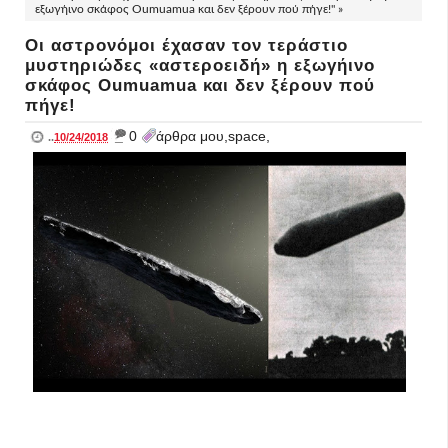
εξωγήινο σκάφος Oumuamua και δεν ξέρουν πού πήγε!" »
Οι αστρονόμοι έχασαν τον τεράστιο
μυστηριώδες «αστεροειδή» η εξωγήινο
σκάφος Oumuamua και δεν ξέρουν πού
πήγε!
_
0
άρθρα μου,space,
..
10/24/2018