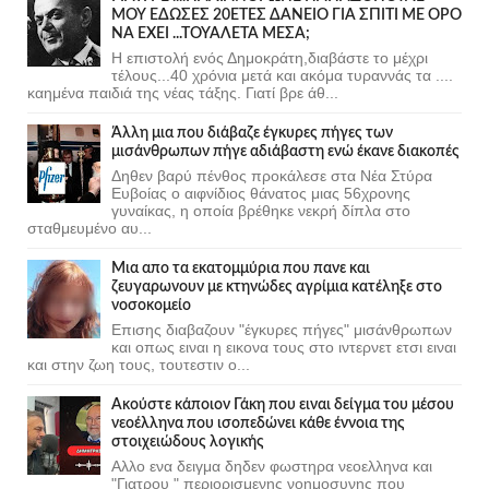
ΜΟΥ ΕΔΩΣΕΣ 20ΕΤΕΣ ΔΑΝΕΙΟ ΓΙΑ ΣΠΙΤΙ ΜΕ ΟΡΟ
ΝΑ ΕΧΕΙ ...ΤΟΥΑΛΕΤΑ ΜΕΣΑ;
Η επιστολή ενός Δημοκράτη,διαβάστε το μέχρι
τέλους...40 χρόνια μετά και ακόμα τυραννάς τα ....
καημένα παιδιά της νέας τάξης. Γιατί βρε άθ...
Άλλη μια που διάβαζε έγκυρες πήγες των
μισάνθρωπων πήγε αδιάβαστη ενώ έκανε διακοπές
Δηθεν βαρύ πένθος προκάλεσε στα Νέα Στύρα
Ευβοίας ο αιφνίδιος θάνατος μιας 56χρονης
γυναίκας, η οποία βρέθηκε νεκρή δίπλα στο
σταθμευμένο αυ...
Μια απο τα εκατομμύρια που πανε και
ζευγαρωνουν με κτηνώδες αγρίμια κατέληξε στο
νοσοκομείο
Επισης διαβαζουν "έγκυρες πήγες" μισάνθρωπων
και οπως ειναι η εικονα τους στο ιντερνετ ετσι ειναι
και στην ζωη τους, τουτεστιν ο...
Ακούστε κάποιον Γάκη που ειναι δείγμα του μέσου
νεοέλληνα που ισοπεδώνει κάθε έννοια της
στοιχειώδους λογικής
Αλλο ενα δειγμα δηδεν φωστηρα νεοελληνα και
"Γιατρου " περιορισμενης νοημοσυνης που