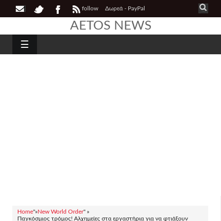
follow
Δωρεά - PayPal
AETOS NEWS
☰
Home
"»
New World Order
" »
Παγκόσμιος τρόμος! Αλχημείες στα εργαστήρια για να φτιάξουν