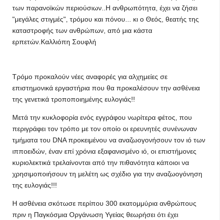
των παρανοϊκών περιούσιων..Η ανθρωπότητα, έχει να ζήσει
"μεγάλες στιγμές", τρόμου και πόνου... κι ο Θεός, θεατής της
καταστροφής των ανθρώπων, από μια κάστα
ερπετών.Καλλιόπη Σουφλή
Τρόμο προκαλούν νέες αναφορές για αλχημείες σε
επιστημονικά εργαστήρια που θα προκαλέσουν την ασθένεια
της γενετικά τροποποιημένης ευλογιάς!!
Μετά την κυκλοφορία ενός εγγράφου νωρίτερα φέτος, που
περιγράφει τον τρόπο με τον οποίο οι ερευνητές συνένωναν
τμήματα του DNA προκειμένου να αναζωογονήσουν τον ιό των
ιπποειδών, έναν επί χρόνια εξαφανισμένο ιό, οι επιστήμονες
κυριολεκτικά τρελαίνονται από την πιθανότητα κάποιοι να
χρησιμοποιήσουν τη μελέτη ως σχέδιο για την αναζωογόνηση
της ευλογιάς!!!
Η ασθένεια σκότωσε περίπου 300 εκατομμύρια ανθρώπους
πριν η Παγκόσμια Οργάνωση Υγείας θεωρήσει ότι έχει