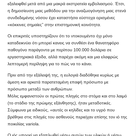
εξαλειφθεί μετά από μια μακρά εκστρατεία εμβολιασμού. Έτσι,
η δημοσίευση μιας μεθόδου για την αναζωογόνηση μιας στενά
συνδεδεμένης νόσου έχει καταστήσει εύστοχα ορισμένες
«κόκκινες σημαίες” στην επιστημονική κοινότητα.
Οι επικριτές υποστηρίζουν ότι το ντοκουμέντο όχι μόνο
καταδεικνύει ότι μπορεί κανεις να συνθέσι ένα θανατηφόρο
παθογόνο παράγοντα με περίπου 100.000 δολάρια σε
εργαστηριακά έξοδα, αλλά παρέχει ακόμη και μια ελαφρώς
λεπτομερή περίληψη για το πώς να το κάνει.
Πριν από την εξάλειψή της, η ευλογιά διαδόθηκε κυρίως με
άμεση και αρκετά παρατεταμένη επαφή πρόσωπο με
πρόσωπο μεταξύ των ανθρώπων.
Μόλις εμφανιστούν οι πρώτες πληγές στο στόμα και στο λαιμό
(το στάδιο της πρώιμης εξάνθησης), ήταν μεταδοτικές.
Σύμφωνα με ειδικούς, «αυτές οι κηλίδες και το υγρό που
βρέθηκε στις πληγές του ασθενούς περιείχαν επίσης τον ιό της
ποικιλίας variola.
Ο ιός μπορεί να εξαπλωθεί μέσω αυτών των υλικών ή μέσω