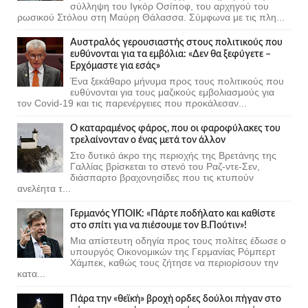
σύλληψη του Ιγκόρ Οσίποφ, του αρχηγού του
ρωσικού Στόλου στη Μαύρη Θάλασσα. Σύμφωνα με τις πλη...
Αυστραλός γερουσιαστής στους πολιτικούς που
ευθύνονται για τα εμβόλια: «Δεν θα ξεφύγετε –
Ερχόμαστε για εσάς»
Ένα ξεκάθαρο μήνυμα προς τους πολιτικούς που
ευθύνονται για τους μαζικούς εμβολιασμούς για
τον Covid-19 και τις παρενέργειες που προκάλεσαν...
Ο καταραμένος φάρος, που οι φαροφύλακες του
τρελαίνονταν ο ένας μετά τον άλλον
Στο δυτικό άκρο της περιοχής της Βρετάνης της
Γαλλίας βρίσκεται το στενό του Ραζ-ντε-Σεν,
διάσπαρτο βραχονησίδες που τις κτυπούν
ανελέητα τ...
Γερμανός ΥΠΟΙΚ: «Πάρτε ποδήλατο και καθίστε
στο σπίτι για να πιέσουμε τον Β.Πούτιν»!
Μια απίστευτη οδηγία προς τους πολίτες έδωσε ο
υπουργός Οικονομικών της Γερμανίας Ρόμπερτ
Χάμπεκ, καθώς τους ζήτησε να περιορίσουν την
κατα...
Πάρα την «θεϊκή» βροχή ορδες δούλοι πήγαν στο