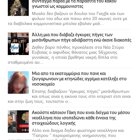
σύνταγμα παρέα με τα παράσιτα του κακού
γνωστοί ως κομμουνιστες
Μυαλο δεν βαζουν οι δουλοι του Γιαχβε και των
φυλων του εδω και πανω απο 20 αιωνες ουτε με
τα διαβολικα κομμουνιστικα μπολια εβαλαν μαλ...
Άλλη μια που διάβαζε έγκυρες πήγες των
μισάνθρωπων πήγε αδιάβαστη ενώ έκανε διακοπές
Δηθεν βαρύ πένθος προκάλεσε στα Νέα Στύρα
Ευβοίας ο αιφνίδιος θάνατος μιας 56χρονης
γυναίκας, η οποία βρέθηκε νεκρή δίπλα στο
σταθμευμένο αυ...
Μια απο τα εκατομμύρια που πανε και
ζευγαρωνουν με κτηνώδες αγρίμια κατέληξε στο
νοσοκομείο
Επισης διαβαζουν "έγκυρες πήγες" μισάνθρωπων
και οπως ειναι η εικονα τους στο ιντερνετ ετσι ειναι
και στην ζωη τους, τουτεστιν ο...
Ακούστε κάποιον Γάκη που ειναι δείγμα του μέσου
νεοέλληνα που ισοπεδώνει κάθε έννοια της
στοιχειώδους λογικής
Αλλο ενα δειγμα δηδεν φωστηρα νεοελληνα και
"Γιατρου " περιορισμενης νοημοσυνης που