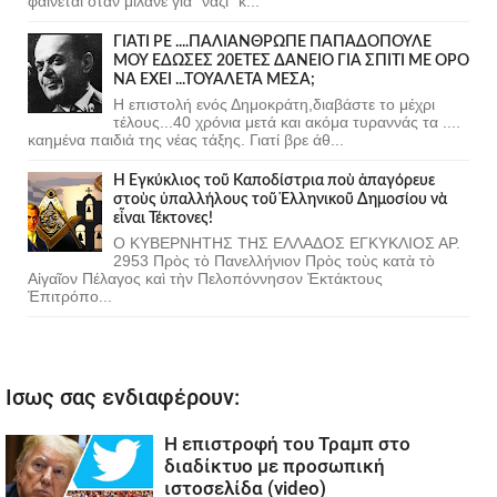
φαινεται οταν μιλανε για "ναζι" κ...
ΓΙΑΤΙ ΡΕ ....ΠΑΛΙΑΝΘΡΩΠΕ ΠΑΠΑΔΟΠΟΥΛΕ
ΜΟΥ ΕΔΩΣΕΣ 20ΕΤΕΣ ΔΑΝΕΙΟ ΓΙΑ ΣΠΙΤΙ ΜΕ ΟΡΟ
ΝΑ ΕΧΕΙ ...ΤΟΥΑΛΕΤΑ ΜΕΣΑ;
Η επιστολή ενός Δημοκράτη,διαβάστε το μέχρι
τέλους...40 χρόνια μετά και ακόμα τυραννάς τα ....
καημένα παιδιά της νέας τάξης. Γιατί βρε άθ...
Ἡ Ἐγκύκλιος τοῦ Καποδίστρια ποὺ ἀπαγόρευε
στοὺς ὑπαλλήλους τοῦ Ἑλληνικοῦ Δημοσίου νὰ
εἶναι Τέκτονες!
Ο ΚΥΒΕΡΝΗΤΗΣ ΤΗΣ ΕΛΛΑΔΟΣ ΕΓΚΥΚΛΙΟΣ ΑΡ.
2953 Πρὸς τὸ Πανελλήνιον Πρὸς τοὺς κατὰ τὸ
Αἰγαῖον Πέλαγος καὶ τὴν Πελοπόννησον Ἐκτάκτους
Ἐπιτρόπο...