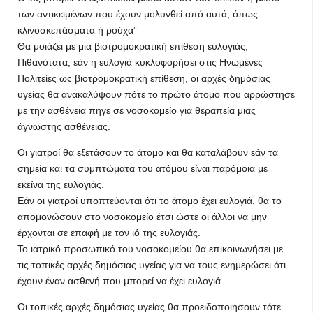
των αντικειμένων που έχουν μολυνθεί από αυτά, όπως
κλινοσκεπάσματα ή ρούχα”
Θα μοιάζει με μια βιοτρομοκρατική επίθεση ευλογιάς;
Πιθανότατα, εάν η ευλογιά κυκλοφορήσει στις Ηνωμένες
Πολιτείες ως βιοτρομοκρατική επίθεση, οι αρχές δημόσιας
υγείας θα ανακαλύψουν πότε το πρώτο άτομο που αρρώστησε
με την ασθένεια πηγε σε νοσοκομείο για θεραπεία μιας
άγνωστης ασθένειας.
Οι γιατροί θα εξετάσουν το άτομο και θα καταλάβουν εάν τα
σημεία και τα συμπτώματα του ατόμου είναι παρόμοια με
εκείνα της ευλογιάς.
Εάν οι γιατροί υποπτεύονται ότι το άτομο έχει ευλογιά, θα το
απομονώσουν στο νοσοκομείο έτσι ώστε οι άλλοι να μην
έρχονται σε επαφή με τον ιό της ευλογιάς.
Το ιατρικό προσωπικό του νοσοκομείου θα επικοινωνήσει με
τις τοπικές αρχές δημόσιας υγείας για να τους ενημερώσει ότι
έχουν έναν ασθενή που μπορεί να έχει ευλογιά.
Οι τοπικές αρχές δημόσιας υγείας θα προειδοποιησουν τότε