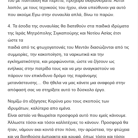
του με παντοειδή και περιττά, πρόχειρα διαγωνίσματα. Αυτοί
λοιπόν, με τους τεχνικούς του ήχου, είναι υπεύθυνοι για αυτό
που ακούμε.Εγω στην συναυλία απλά, δίνω το παρών.
4. Τα έσοδα της συναυλίας θα διατεθούν στα παιδικά ιδρύματα
της Ιεράς Μητρόπολης Σιγκαπούρης και Νοτίου Ασίας έτσι
ώστε τα
παιδιά από τις φτωχογειτονιές του Μεντάν διασώζονται από τις
συμμορίες, την κακοποίηση, τα ναρκωτικά και την
εγκληματικότητα, και μορφώνονται, ώστε να ζήσουν ως
ενήλικες στην πατρίδα τους και να μην αναγκαστούν να
πάρουν τον επικίνδυνο δρόμο της παράνομης
μετανάστευσης… Θα ήθελα να μας κάνετε μια αναφορά στην
απόφασή σας να στηρίξετε αυτό το δύσκολο έργο.
Νομίζω ότι εξήγησες Κορύνα μου τους σκοπούς των
ιδρυμάτων, καλύτερα απο εμένα.
Είναι αστείο να θεωρείται προσφορά αυτό που εμείς κάνουμε.
Άλλωστε τόσοι και τόσοι καλλιτέχνες το κάνουν. Προσφορά θα
ήταν, νάμουν εκει κοντά στον πόνο, την αρώστεια, την φτώχεια
και να βοηθούσα έμπρακτα και κρυφά, όπως τόσοι και τόσοι