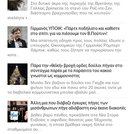
Στο δυτικό άκρο της περιοχής της Βρετάνης της
Γαλλίας βρίσκεται το στενό του Ραζ-ντε-Σεν,
διάσπαρτο βραχονησίδες που τις κτυπούν
ανελέητα τ...
Γερμανός ΥΠΟΙΚ: «Πάρτε ποδήλατο και καθίστε
στο σπίτι για να πιέσουμε τον Β.Πούτιν»!
Μια απίστευτη οδηγία προς τους πολίτες έδωσε ο
υπουργός Οικονομικών της Γερμανίας Ρόμπερτ
Χάμπεκ, καθώς τους ζήτησε να περιορίσουν την
κατα...
Πάρα την «θεϊκή» βροχή ορδες δούλοι πήγαν στο
σύνταγμα παρέα με τα παράσιτα του κακού
γνωστοί ως κομμουνιστες
Μυαλο δεν βαζουν οι δουλοι του Γιαχβε και των
φυλων του εδω και πανω απο 20 αιωνες ουτε με
τα διαβολικα κομμουνιστικα μπολια εβαλαν μαλ...
Άλλη μια που διάβαζε έγκυρες πήγες των
μισάνθρωπων πήγε αδιάβαστη ενώ έκανε διακοπές
Δηθεν βαρύ πένθος προκάλεσε στα Νέα Στύρα
Ευβοίας ο αιφνίδιος θάνατος μιας 56χρονης
γυναίκας, η οποία βρέθηκε νεκρή δίπλα στο
σταθμευμένο αυ...