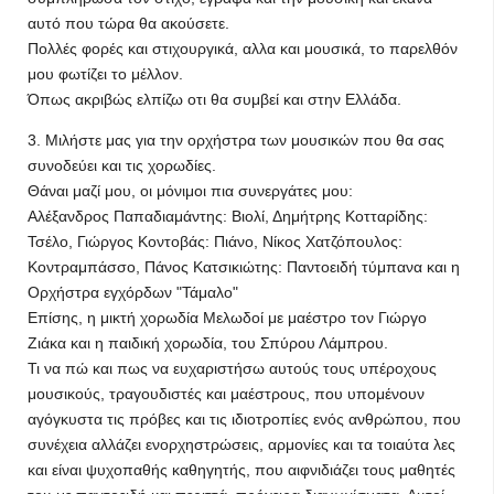
αυτό που τώρα θα ακούσετε.
Πολλές φορές και στιχουργικά, αλλα και μουσικά, το παρελθόν
μου φωτίζει το μέλλον.
Όπως ακριβώς ελπίζω οτι θα συμβεί και στην Ελλάδα.
3. Μιλήστε μας για την ορχήστρα των μουσικών που θα σας
συνοδεύει και τις χορωδίες.
Θάναι μαζί μου, οι μόνιμοι πια συνεργάτες μου:
Αλέξανδρος Παπαδιαμάντης: Βιολί, Δημήτρης Κοτταρίδης:
Τσέλο, Γιώργος Κοντοβάς: Πιάνο, Νίκος Χατζόπουλος:
Κοντραμπάσσο, Πάνος Κατσικιώτης: Παντοειδή τύμπανα και η
Ορχήστρα εγχόρδων "Τάμαλο"
Επίσης, η μικτή χορωδία Μελωδοί με μαέστρο τον Γιώργο
Ζιάκα και η παιδική χορωδία, του Σπύρου Λάμπρου.
Τι να πώ και πως να ευχαριστήσω αυτούς τους υπέροχους
μουσικούς, τραγουδιστές και μαέστρους, που υπομένουν
αγόγκυστα τις πρόβες και τις ιδιοτροπίες ενός ανθρώπου, που
συνέχεια αλλάζει ενορχηστρώσεις, αρμονίες και τα τοιαύτα λες
και είναι ψυχοπαθής καθηγητής, που αιφνιδιάζει τους μαθητές