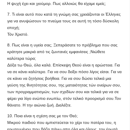
Η ψυχή έχει και χιούμορ. Πως αλλοιώς θα είχαμε εμείς;
7. Τι είναι αυτό που κατά τη γνώμη σας χρειάζονται οι Έλληνες
για να ανυψώσουν το πνεύμα τους σε αυτή τη τόσο δύσκολη
εποχή;
Τόν Χριστό.
8. Πως είναι η υγεία σας; Ξεπεράσατε το πρόβλημα που σας
κράτησε μακριά από τις ζωντανές εμφανίσεις ;Νιώθετε
καλύτερα τώρα;
Δόξα τω Θεώ, όλα καλά. Επίσκεψη Θεού είναι η αρώστεια. Για
να σε κάνει καλύτερο. Για να σου δείξει πόσο λίγος είσαι. Για να
σε κάνει να ζητήσεις βοήθεια. Για να σου δώσει τελικά μια
γεύση της θνητότητας σου, της ματαιότητας τών ονείρων σου,
των προγραμματισμών, των σχεδίων σου και τελικά για να σε
φέρει για λίγο ενώπιο ενωπίω, στόν τελικό προορισμό σου.Τον
θάνατο. Η την αιώνια ζωή. Διαλέξτε.
10. Ποια είναι η σχέση σας με τον Θεό;
Μικρού παιδιού που εμπιστεύεται το χέρι του πατέρα του, η
ερωτευμένου που βάζει πάνω απο όλα και όλους, τον έρωτά