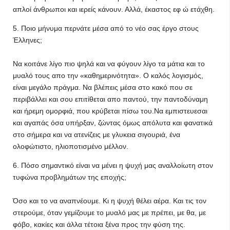
απλοί άνθρωποι και ιερείς κάνουν. Αλλά, έκαστος εφ ώ ετάχθη.
5. Ποιο μήνυμα περνάτε μέσα από το νέο σας έργο στους
Έλληνες;
Να κοιτάνε λίγο πιο ψηλά και να φύγουν λίγο τα μάτια και το
μυαλό τους απο την «καθημερινότητα». Ο καλός λογισμός,
είναι μεγάλο πράγμα. Να βλέπεις μέσα στο κακό που σε
περιβάλλει και σου επιτίθεται απο παντού, την παντοδύναμη
και ήρεμη ομορφιά, που κρύβεται πίσω του.Να εμπιστευεσαι
και αγαπάς όσα υπήρξαν, ζώντας όμως απόλυτα και φανατικά
στο σήμερα και να ατενίζεις με γλυκεια σιγουριά, ένα
ολοφώτιστο, ηλιοποτισμένο μέλλον.
6. Πόσο σημαντικό είναι να μένει η ψυχή μας αναλλοίωτη στον
τυφώνα προβλημάτων της εποχής;
Όσο και το να αναπνέουμε. Κι η ψυχή θέλει αέρα. Και τις τον
στερούμε, όταν γεμίζουμε το μυαλό μας με πρέπει, με θα, με
φόβο, κακίες και άλλα τέτοια ξένα προς την φύση της.