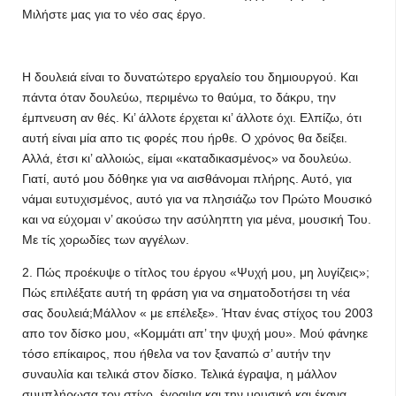
Μιλήστε μας για το νέο σας έργο.
Η δουλειά είναι το δυνατώτερο εργαλείο του δημιουργού. Και
πάντα όταν δουλεύω, περιμένω το θαύμα, το δάκρυ, την
έμπνευση αν θές. Κι’ άλλοτε έρχεται κι’ άλλοτε όχι. Ελπίζω, ότι
αυτή είναι μία απο τις φορές που ήρθε. Ο χρόνος θα δείξει.
Αλλά, έτσι κι’ αλλοιώς, είμαι «καταδικασμένος» να δουλεύω.
Γιατί, αυτό μου δόθηκε για να αισθάνομαι πλήρης. Αυτό, για
νάμαι ευτυχισμένος, αυτό για να πλησιάζω τον Πρώτο Μουσικό
και να εύχομαι ν’ ακούσω την ασύληπτη για μένα, μουσική Του.
Με τίς χορωδίες των αγγέλων.
2. Πώς προέκυψε ο τίτλος του έργου «Ψυχή μου, μη λυγίζεις»;
Πώς επιλέξατε αυτή τη φράση για να σηματοδοτήσει τη νέα
σας δουλειά;Μάλλον « με επέλεξε». Ήταν ένας στίχος του 2003
απο τον δίσκο μου, «Κομμάτι απ’ την ψυχή μου». Μού φάνηκε
τόσο επίκαιρος, που ήθελα να τον ξαναπώ σ’ αυτήν την
συναυλία και τελικά στον δίσκο. Τελικά έγραψα, η μάλλον
συμπλήρωσα τον στίχο, έγραψα και την μουσική και έκανα