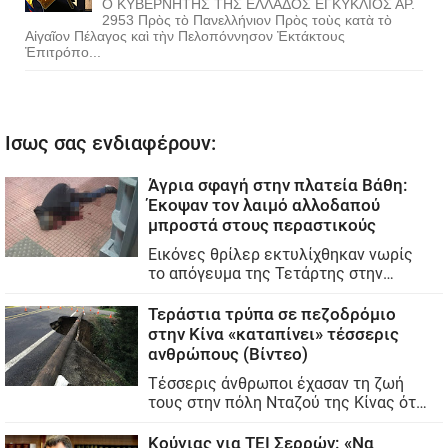
Ο ΚΥΒΕΡΝΗΤΗΣ ΤΗΣ ΕΛΛΑΔΟΣ ΕΓΚΥΚΛΙΟΣ ΑΡ.
2953 Πρὸς τὸ Πανελλήνιον Πρὸς τοὺς κατὰ τὸ
Αἰγαῖον Πέλαγος καὶ τὴν Πελοπόννησον Ἐκτάκτους
Ἐπιτρόπο...