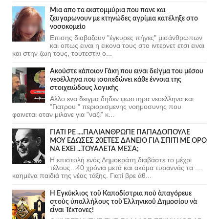
Μια απο τα εκατομμύρια που πανε και
ζευγαρωνουν με κτηνώδες αγρίμια κατέληξε στο
νοσοκομείο
Επισης διαβαζουν "έγκυρες πήγες" μισάνθρωπων
και οπως ειναι η εικονα τους στο ιντερνετ ετσι ειναι
και στην ζωη τους, τουτεστιν ο...
Ακούστε κάποιον Γάκη που ειναι δείγμα του μέσου
νεοέλληνα που ισοπεδώνει κάθε έννοια της
στοιχειώδους λογικής
Αλλο ενα δειγμα δηδεν φωστηρα νεοελληνα και
"Γιατρου " περιορισμενης νοημοσυνης που
φαινεται οταν μιλανε για "ναζι" κ...
ΓΙΑΤΙ ΡΕ ....ΠΑΛΙΑΝΘΡΩΠΕ ΠΑΠΑΔΟΠΟΥΛΕ
ΜΟΥ ΕΔΩΣΕΣ 20ΕΤΕΣ ΔΑΝΕΙΟ ΓΙΑ ΣΠΙΤΙ ΜΕ ΟΡΟ
ΝΑ ΕΧΕΙ ...ΤΟΥΑΛΕΤΑ ΜΕΣΑ;
Η επιστολή ενός Δημοκράτη,διαβάστε το μέχρι
τέλους...40 χρόνια μετά και ακόμα τυραννάς τα ....
καημένα παιδιά της νέας τάξης. Γιατί βρε άθ...
Ἡ Ἐγκύκλιος τοῦ Καποδίστρια ποὺ ἀπαγόρευε
στοὺς ὑπαλλήλους τοῦ Ἑλληνικοῦ Δημοσίου νὰ
εἶναι Τέκτονες!