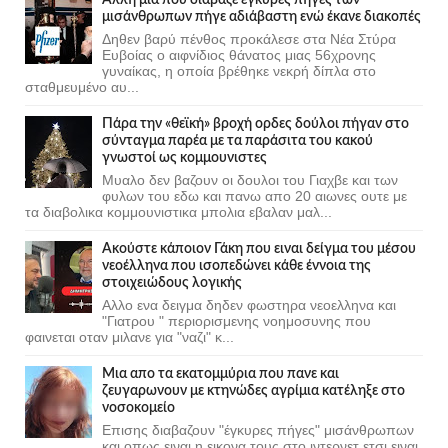
μισάνθρωπων πήγε αδιάβαστη ενώ έκανε διακοπές
Δηθεν βαρύ πένθος προκάλεσε στα Νέα Στύρα
Ευβοίας ο αιφνίδιος θάνατος μιας 56χρονης
γυναίκας, η οποία βρέθηκε νεκρή δίπλα στο
σταθμευμένο αυ...
Πάρα την «θεϊκή» βροχή ορδες δούλοι πήγαν στο
σύνταγμα παρέα με τα παράσιτα του κακού
γνωστοί ως κομμουνιστες
Μυαλο δεν βαζουν οι δουλοι του Γιαχβε και των
φυλων του εδω και πανω απο 20 αιωνες ουτε με
τα διαβολικα κομμουνιστικα μπολια εβαλαν μαλ...
Ακούστε κάποιον Γάκη που ειναι δείγμα του μέσου
νεοέλληνα που ισοπεδώνει κάθε έννοια της
στοιχειώδους λογικής
Αλλο ενα δειγμα δηδεν φωστηρα νεοελληνα και
"Γιατρου " περιορισμενης νοημοσυνης που
φαινεται οταν μιλανε για "ναζι" κ...
Μια απο τα εκατομμύρια που πανε και
ζευγαρωνουν με κτηνώδες αγρίμια κατέληξε στο
νοσοκομείο
Επισης διαβαζουν "έγκυρες πήγες" μισάνθρωπων
και οπως ειναι η εικονα τους στο ιντερνετ ετσι ειναι