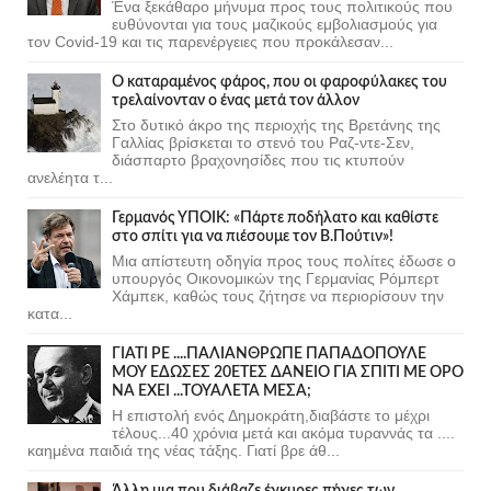
Ένα ξεκάθαρο μήνυμα προς τους πολιτικούς που
ευθύνονται για τους μαζικούς εμβολιασμούς για
τον Covid-19 και τις παρενέργειες που προκάλεσαν...
Ο καταραμένος φάρος, που οι φαροφύλακες του
τρελαίνονταν ο ένας μετά τον άλλον
Στο δυτικό άκρο της περιοχής της Βρετάνης της
Γαλλίας βρίσκεται το στενό του Ραζ-ντε-Σεν,
διάσπαρτο βραχονησίδες που τις κτυπούν
ανελέητα τ...
Γερμανός ΥΠΟΙΚ: «Πάρτε ποδήλατο και καθίστε
στο σπίτι για να πιέσουμε τον Β.Πούτιν»!
Μια απίστευτη οδηγία προς τους πολίτες έδωσε ο
υπουργός Οικονομικών της Γερμανίας Ρόμπερτ
Χάμπεκ, καθώς τους ζήτησε να περιορίσουν την
κατα...
ΓΙΑΤΙ ΡΕ ....ΠΑΛΙΑΝΘΡΩΠΕ ΠΑΠΑΔΟΠΟΥΛΕ
ΜΟΥ ΕΔΩΣΕΣ 20ΕΤΕΣ ΔΑΝΕΙΟ ΓΙΑ ΣΠΙΤΙ ΜΕ ΟΡΟ
ΝΑ ΕΧΕΙ ...ΤΟΥΑΛΕΤΑ ΜΕΣΑ;
Η επιστολή ενός Δημοκράτη,διαβάστε το μέχρι
τέλους...40 χρόνια μετά και ακόμα τυραννάς τα ....
καημένα παιδιά της νέας τάξης. Γιατί βρε άθ...
Άλλη μια που διάβαζε έγκυρες πήγες των