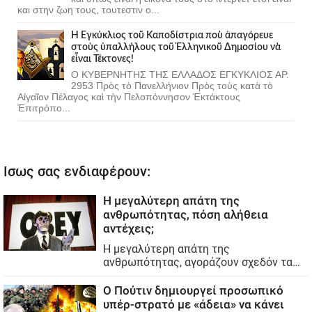
και στην ζωη τους, τουτεστιν ο...
Ἡ Ἐγκύκλιος τοῦ Καποδίστρια ποὺ ἀπαγόρευε
στοὺς ὑπαλλήλους τοῦ Ἑλληνικοῦ Δημοσίου νὰ
εἶναι Τέκτονες!
Ο ΚΥΒΕΡΝΗΤΗΣ ΤΗΣ ΕΛΛΑΔΟΣ ΕΓΚΥΚΛΙΟΣ ΑΡ.
2953 Πρὸς τὸ Πανελλήνιον Πρὸς τοὺς κατὰ τὸ
Αἰγαῖον Πέλαγος καὶ τὴν Πελοπόννησον Ἐκτάκτους
Ἐπιτρόπο...