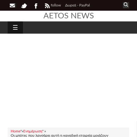
follow
Δωρεά - PayPal
AETOS NEWS
☰
Home
"»
Ενημέρωση
" »
Οι μπότες που λανσάρει αυτή η καναδική εταιρεία μοιάζουν