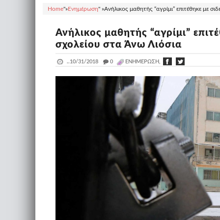
Home
"»
Ενημέρωση
" »
Ανήλικος μαθητής “αγρίμι” επιτέθηκε με σι
Ανήλικος μαθητής “αγρίμι” επιτ
σχολείου στα Άνω Λιόσια
..
10/31/2018
_
0
ΕΝΗΜΈΡΩΣΗ,