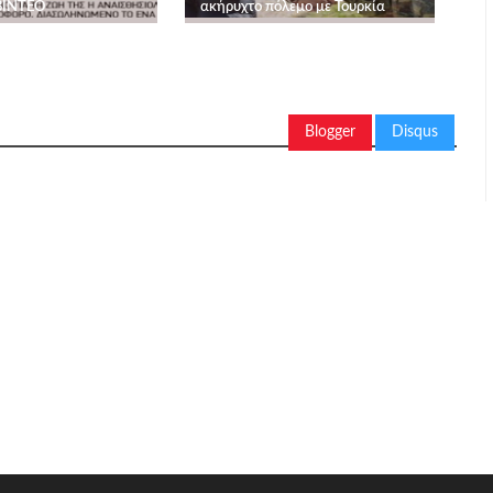
ΒΙΝΤΕΟ
ακήρυχτο πόλεμο με Τουρκία
Blogger
Disqus