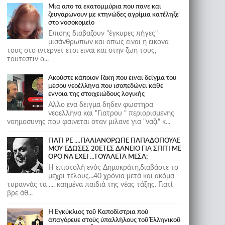
Μια απο τα εκατομμύρια που πανε και
ζευγαρωνουν με κτηνώδες αγρίμια κατέληξε
στο νοσοκομείο
Επισης διαβαζουν "έγκυρες πήγες"
μισάνθρωπων και οπως ειναι η εικονα
τους στο ιντερνετ ετσι ειναι και στην ζωη τους,
τουτεστιν ο...
Ακούστε κάποιον Γάκη που ειναι δείγμα του
μέσου νεοέλληνα που ισοπεδώνει κάθε
έννοια της στοιχειώδους λογικής
Αλλο ενα δειγμα δηδεν φωστηρα
νεοελληνα και "Γιατρου " περιορισμενης
νοημοσυνης που φαινεται οταν μιλανε για "ναζι" κ...
ΓΙΑΤΙ ΡΕ ....ΠΑΛΙΑΝΘΡΩΠΕ ΠΑΠΑΔΟΠΟΥΛΕ
ΜΟΥ ΕΔΩΣΕΣ 20ΕΤΕΣ ΔΑΝΕΙΟ ΓΙΑ ΣΠΙΤΙ ΜΕ
ΟΡΟ ΝΑ ΕΧΕΙ ...ΤΟΥΑΛΕΤΑ ΜΕΣΑ;
Η επιστολή ενός Δημοκράτη,διαβάστε το
μέχρι τέλους...40 χρόνια μετά και ακόμα
τυραννάς τα .... καημένα παιδιά της νέας τάξης. Γιατί
βρε άθ...
Ἡ Ἐγκύκλιος τοῦ Καποδίστρια ποὺ
ἀπαγόρευε στοὺς ὑπαλλήλους τοῦ Ἑλληνικοῦ