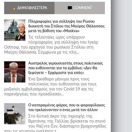
ΔΗΜΟΦΙΛΈΣΤΕΡΑ
COMMENT
Πληροφορίες για σύλληψη του Ρώσου
διοικητή του Στόλου της Mαύρης Θάλασσας
μετά τη βύθιση του «Moskva»
Τις τελευταίες ώρες υπάρχουν
πληροφορίες για σύλληψη του Ιγκόρ
Οσίποφ, του αρχηγού του ρωσικού Στόλου στη
Μαύρη Θάλασσα. Σύμφωνα με τις πλη...
Αυστραλός γερουσιαστής στους πολιτικούς
που ευθύνονται για τα εμβόλια: «Δεν θα
ξεφύγετε – Ερχόμαστε για εσάς»
Ένα ξεκάθαρο μήνυμα προς τους
πολιτικούς που ευθύνονται για τους
μαζικούς εμβολιασμούς για τον Covid-19 και τις
παρενέργειες που προκάλεσαν...
Ο καταραμένος φάρος, που οι φαροφύλακες
του τρελαίνονταν ο ένας μετά τον άλλον
Στο δυτικό άκρο της περιοχής της
Βρετάνης της Γαλλίας βρίσκεται το στενό
του Ραζ-ντε-Σεν, διάσπαρτο βραχονησίδες
που τις κτυπούν ανελέητα τ...