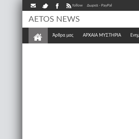
follow
Δωρεά - PayPal
AETOS NEWS
Άρθρα μας
ΑΡΧΑΙΑ ΜΥΣΤΗΡΙΑ
Ενη