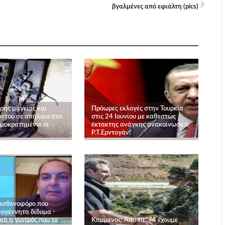
βγαλμένες από εφιάλτη (pics)
ρης μαγείας και
Πρόωρες εκλογές στην Τουρκία
υντού σε σπήλαιο στο
στις 24 Ιουνίου με καθεστώς
ομοκρατημένοι οι
έκτακτης ανάγκης ανακοίνωσε ο
Ρ.Τ.Ερντογάν!
 ασθενοφόρο που
εογέννητα δίδυμα -
κή η γιατρός που τα
Καμμένος: Από το ΄74 έχουμε