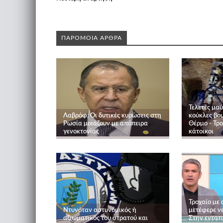
ΠΑΡΟΜΟΙΑ ΑΡΘΡΑ
Τελετές μαύ
Λαβρόφ: Οι δυτικές κυρώσεις στη
κούκλες βο
Ρωσία μοιάζουν με απόπειρα
Θέρμο - Τρ
γενοκτονίας
κάτοικοι
Τροχαίο με
Ντυνόταν αστυνομικός ή
μετέφερε ν
αξιωματικός του στρατού και
Στην εντατι