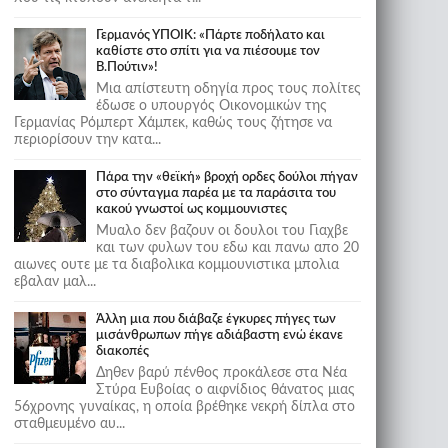
Γερμανός ΥΠΟΙΚ: «Πάρτε ποδήλατο και
καθίστε στο σπίτι για να πιέσουμε τον
Β.Πούτιν»!
Μια απίστευτη οδηγία προς τους πολίτες
έδωσε ο υπουργός Οικονομικών της
Γερμανίας Ρόμπερτ Χάμπεκ, καθώς τους ζήτησε να
περιορίσουν την κατα...
Πάρα την «θεϊκή» βροχή ορδες δούλοι πήγαν
στο σύνταγμα παρέα με τα παράσιτα του
κακού γνωστοί ως κομμουνιστες
Μυαλο δεν βαζουν οι δουλοι του Γιαχβε
και των φυλων του εδω και πανω απο 20
αιωνες ουτε με τα διαβολικα κομμουνιστικα μπολια
εβαλαν μαλ...
Άλλη μια που διάβαζε έγκυρες πήγες των
μισάνθρωπων πήγε αδιάβαστη ενώ έκανε
διακοπές
Δηθεν βαρύ πένθος προκάλεσε στα Νέα
Στύρα Ευβοίας ο αιφνίδιος θάνατος μιας
56χρονης γυναίκας, η οποία βρέθηκε νεκρή δίπλα στο
σταθμευμένο αυ...