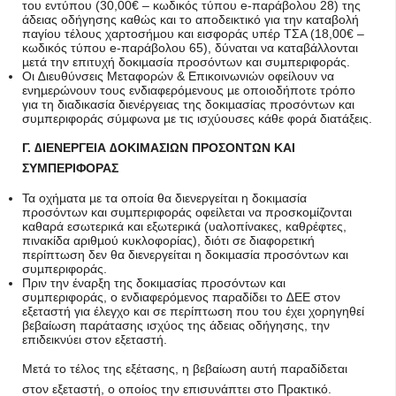
του εντύπου (30,00€ – κωδικός τύπου e-παράβολου 28) της
άδειας οδήγησης καθώς και το αποδεικτικό για την καταβολή
παγίου τέλους χαρτοσήµου και εισφοράς υπέρ ΤΣΑ (18,00€ –
κωδικός τύπου e-παράβολου 65), δύναται να καταβάλλονται
µετά την επιτυχή δοκιµασία προσόντων και συµπεριφοράς.
Οι ∆ιευθύνσεις Μεταφορών & Επικοινωνιών οφείλουν να
ενηµερώνουν τους ενδιαφερόµενους µε οποιοδήποτε τρόπο
για τη διαδικασία διενέργειας της δοκιµασίας προσόντων και
συµπεριφοράς σύµφωνα µε τις ισχύουσες κάθε φορά διατάξεις.
Γ. ∆ΙΕΝΕΡΓΕΙΑ ∆ΟΚΙΜΑΣΙΩΝ ΠΡΟΣΟΝΤΩΝ ΚΑΙ
ΣΥΜΠΕΡΙΦΟΡΑΣ
Τα οχήµατα µε τα οποία θα διενεργείται η δοκιµασία
προσόντων και συµπεριφοράς οφείλεται να προσκοµίζονται
καθαρά εσωτερικά και εξωτερικά (υαλοπίνακες, καθρέφτες,
πινακίδα αριθµού κυκλοφορίας), διότι σε διαφορετική
περίπτωση δεν θα διενεργείται η δοκιµασία προσόντων και
συµπεριφοράς.
Πριν την έναρξη της δοκιµασίας προσόντων και
συµπεριφοράς, ο ενδιαφερόµενος παραδίδει το ∆ΕΕ στον
εξεταστή για έλεγχο και σε περίπτωση που του έχει χορηγηθεί
βεβαίωση παράτασης ισχύος της άδειας οδήγησης, την
επιδεικνύει στον εξεταστή.
Μετά το τέλος της εξέτασης, η βεβαίωση αυτή παραδίδεται
στον εξεταστή, ο οποίος την επισυνάπτει στο Πρακτικό.