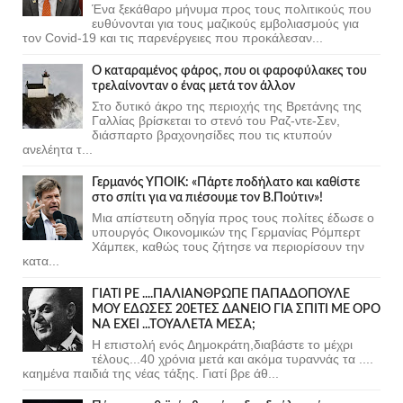
Ένα ξεκάθαρο μήνυμα προς τους πολιτικούς που
ευθύνονται για τους μαζικούς εμβολιασμούς για
τον Covid-19 και τις παρενέργειες που προκάλεσαν...
Ο καταραμένος φάρος, που οι φαροφύλακες του
τρελαίνονταν ο ένας μετά τον άλλον
Στο δυτικό άκρο της περιοχής της Βρετάνης της
Γαλλίας βρίσκεται το στενό του Ραζ-ντε-Σεν,
διάσπαρτο βραχονησίδες που τις κτυπούν
ανελέητα τ...
Γερμανός ΥΠΟΙΚ: «Πάρτε ποδήλατο και καθίστε
στο σπίτι για να πιέσουμε τον Β.Πούτιν»!
Μια απίστευτη οδηγία προς τους πολίτες έδωσε ο
υπουργός Οικονομικών της Γερμανίας Ρόμπερτ
Χάμπεκ, καθώς τους ζήτησε να περιορίσουν την
κατα...
ΓΙΑΤΙ ΡΕ ....ΠΑΛΙΑΝΘΡΩΠΕ ΠΑΠΑΔΟΠΟΥΛΕ
ΜΟΥ ΕΔΩΣΕΣ 20ΕΤΕΣ ΔΑΝΕΙΟ ΓΙΑ ΣΠΙΤΙ ΜΕ ΟΡΟ
ΝΑ ΕΧΕΙ ...ΤΟΥΑΛΕΤΑ ΜΕΣΑ;
Η επιστολή ενός Δημοκράτη,διαβάστε το μέχρι
τέλους...40 χρόνια μετά και ακόμα τυραννάς τα ....
καημένα παιδιά της νέας τάξης. Γιατί βρε άθ...