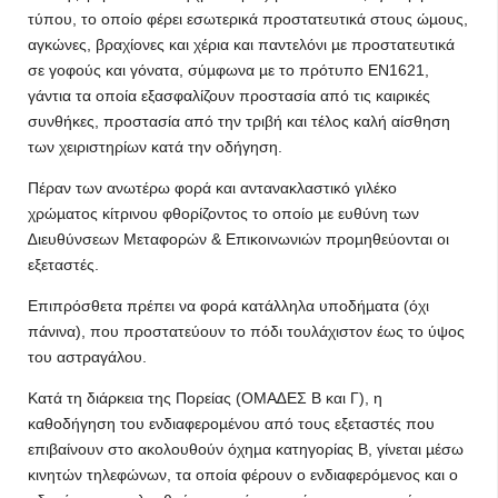
τύπου, το οποίο φέρει εσωτερικά προστατευτικά στους ώµους,
αγκώνες, βραχίονες και χέρια και παντελόνι µε προστατευτικά
σε γοφούς και γόνατα, σύµφωνα µε το πρότυπο ΕΝ1621,
γάντια τα οποία εξασφαλίζουν προστασία από τις καιρικές
συνθήκες, προστασία από την τριβή και τέλος καλή αίσθηση
των χειριστηρίων κατά την οδήγηση.
Πέραν των ανωτέρω φορά και αντανακλαστικό γιλέκο
χρώµατος κίτρινου φθορίζοντος το οποίο µε ευθύνη των
∆ιευθύνσεων Μεταφορών & Επικοινωνιών προµηθεύονται οι
εξεταστές.
Επιπρόσθετα πρέπει να φορά κατάλληλα υποδήµατα (όχι
πάνινα), που προστατεύουν το πόδι τουλάχιστον έως το ύψος
του αστραγάλου.
Κατά τη διάρκεια της Πορείας (ΟΜΑ∆ΕΣ Β και Γ), η
καθοδήγηση του ενδιαφεροµένου από τους εξεταστές που
επιβαίνουν στο ακολουθούν όχηµα κατηγορίας Β, γίνεται µέσω
κινητών τηλεφώνων, τα οποία φέρουν ο ενδιαφερόµενος και ο