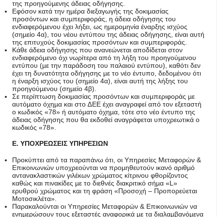
της προηγούµενης άδειας οδήγησης.
Εφόσον κατά την ηµέρα διεξαγωγής της δοκιµασίας
προσόντων και συµπεριφοράς, η άδεια οδήγησης του
ενδιαφερόµενου έχει λήξει, ως ηµεροµηνία έναρξης ισχύος
(σηµείο 4α), του νέου εντύπου της άδειας οδήγησης, είναι αυτή
της επιτυχούς δοκιµασίας προσόντων και συµπεριφοράς.
Κάθε άδεια οδήγησης που ανανεώνεται αποδίδεται στον
ενδιαφερόµενο όχι νωρίτερα από τη λήξη του προηγούµενου
εντύπου (µε την παράδοση του παλαιού εντύπου), καθότι δεν
έχει τη δυνατότητα οδήγησης µε το νέο έντυπο, δεδοµένου ότι
η έναρξη ισχύος του (σηµείο 4α), είναι αυτή της λήξης του
προηγούµενου (σηµείο 4β).
Σε περίπτωση δοκιµασίας προσόντων και συµπεριφοράς µε
αυτόµατο όχηµα και στο ∆ΕΕ έχει αναγραφεί από τον εξεταστή
ο κωδικός «78» ή αυτόµατο όχηµα, τότε στο νέο έντυπο της
άδειας οδήγησης που θα εκδοθεί αναγράφεται υποχρεωτικά ο
κωδικός «78».
Ε. ΥΠΟΧΡΕΩΣΕΙΣ ΥΠΗΡΕΣΙΩΝ
Προκύπτει από τα παραπάνω ότι, οι Υπηρεσίες Μεταφορών &
Επικοινωνιών υποχρεούνται να προµηθευτούν ικανό αριθµό
αντανακλαστικών γιλέκων χρώµατος κίτρινου φθορίζοντος
καθώς και πινακίδες µε το διεθνές διακριτικό σήµα «L»
ερυθρού χρώµατος και τη φράση «Προσοχή – Προπορεύεται
Μοτοσικλέτα».
Παρακαλούνται οι Υπηρεσίες Μεταφορών & Επικοινωνιών να
ενηµερώσουν τους εξεταστές αναφορικά µε τα διαλαµβανόµενα