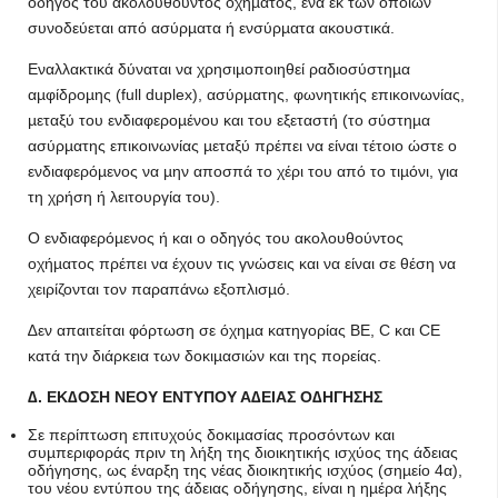
οδηγός του ακολουθούντος οχήµατος, ένα εκ των οποίων
συνοδεύεται από ασύρµατα ή ενσύρµατα ακουστικά.
Εναλλακτικά δύναται να χρησιµοποιηθεί ραδιοσύστηµα
αµφίδροµης (full duplex), ασύρµατης, φωνητικής επικοινωνίας,
µεταξύ του ενδιαφεροµένου και του εξεταστή (το σύστηµα
ασύρµατης επικοινωνίας µεταξύ πρέπει να είναι τέτοιο ώστε ο
ενδιαφερόµενος να µην αποσπά το χέρι του από το τιµόνι, για
τη χρήση ή λειτουργία του).
Ο ενδιαφερόµενος ή και ο οδηγός του ακολουθούντος
οχήµατος πρέπει να έχουν τις γνώσεις και να είναι σε θέση να
χειρίζονται τον παραπάνω εξοπλισµό.
∆εν απαιτείται φόρτωση σε όχηµα κατηγορίας ΒΕ, C και CΕ
κατά την διάρκεια των δοκιµασιών και της πορείας.
∆. ΕΚ∆ΟΣΗ ΝΕΟΥ ΕΝΤΥΠΟΥ Α∆ΕΙΑΣ Ο∆ΗΓΗΣΗΣ
Σε περίπτωση επιτυχούς δοκιµασίας προσόντων και
συµπεριφοράς πριν τη λήξη της διοικητικής ισχύος της άδειας
οδήγησης, ως έναρξη της νέας διοικητικής ισχύος (σηµείο 4α),
του νέου εντύπου της άδειας οδήγησης, είναι η ηµέρα λήξης