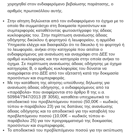
χορηγηθεί στον ενδιαφερόµενο βεβαίωσης παράτασης, ο
αριθµός πρωτοκόλλου αυτής.
Στην αίτηση δηλώνεται από τον ενδιαφερόµενο το όχηµα µε το
οποίο θα συµµετάσχει στη δοκιµασία προσόντων και
συµπεριφοράς καταθέτοντας φωτοαντίγραφο της άδειας
κυκλοφορίας του. Στην περίπτωση ανανέωσης άδειας
οδήγησης δικύκλου ή φορτηγού ή λεωφορείου, η αρµόδια
Υπηρεσία ελέγχει και διασφαλίζει ότι το δίκυκλο ή το φορτηγό ή
το λεωφορείο, ανήκει στην κατηγορία που αιτείται ο
ενδιαφερόµενος για ανανέωση και αναγράφει στο ∆ΕΕ τον
αριθµό κυκλοφορίας και την κατηγορία στην οποία ανήκει το
όχηµα. Σε περίπτωση ανανέωσης άδειας οδήγησης µε όχηµα
κατηγορίας Β, ο αριθµός κυκλοφορίας του δύναται να
αναγράφεται στο ∆ΕΕ από τον εξεταστή κατά την δοκιµασία
προσόντων και συµπεριφοράς.
Με την κατάθεση της αίτησης-υπεύθυνης δήλωσης για
ανανέωση άδειας οδήγησης, ο ενδιαφερόµενος από τα
«παράβολα» που αναφέρονται στο άρθρο 8 της υ.α.
50984/7947/2013 (Β’ 3056), καταθέτει υποχρεωτικά το
αποδεικτικό του προβλεπόµενου ποσού (50,00€ – κωδικός
τύπου e-παράβολου 23) για τις δαπάνες της ανανέωσης
άδειας οδήγησης και το αποδεικτικό για την καταβολή του
προβλεπόµενου ποσού (10,00€ – κωδικός τύπου e-
παράβολου 25) για τον προγραµµατισµό της δοκιµασίας
προσόντων και συµπεριφοράς.
Το αποδεικτικό του προβλεπόµενου ποσού για την εκτύπωση