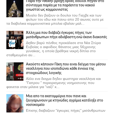
Πάρα την «θεϊκή» βροχή ορδες δούλοι πήγαν στο
σύνταγμα παρέα με τα παράσιτα του κακού
γνωστοί ως κομμουνιστες
Μυαλο δεν βαζουν οι δουλοι του Γιαχβε και των
φυλων του εδω και πανω απο 20 αιωνες ουτε με
τα διαβολικα κομμουνιστικα μπολια εβαλαν μαλ...
Άλλη μια που διάβαζε έγκυρες πήγες των
μισάνθρωπων πήγε αδιάβαστη ενώ έκανε διακοπές
Δηθεν βαρύ πένθος προκάλεσε στα Νέα Στύρα
Ευβοίας ο αιφνίδιος θάνατος μιας 56χρονης
γυναίκας, η οποία βρέθηκε νεκρή δίπλα στο
σταθμευμένο αυ...
Ακούστε κάποιον Γάκη που ειναι δείγμα του μέσου
νεοέλληνα που ισοπεδώνει κάθε έννοια της
στοιχειώδους λογικής
Αλλο ενα δειγμα δηδεν φωστηρα νεοελληνα και
"Γιατρου " περιορισμενης νοημοσυνης που
φαινεται οταν μιλανε για "ναζι" κ...
Μια απο τα εκατομμύρια που πανε και
ζευγαρωνουν με κτηνώδες αγρίμια κατέληξε στο
νοσοκομείο
Επισης διαβαζουν "έγκυρες πήγες" μισάνθρωπων