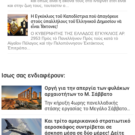
και οπως ειναι η εικονα τους στο ιντερνετ ετσι ειναι
και στην ζωη τους, τουτεστιν ο...
Ἡ Ἐγκύκλιος τοῦ Καποδίστρια ποὺ ἀπαγόρευε
στοὺς ὑπαλλήλους τοῦ Ἑλληνικοῦ Δημοσίου νὰ
εἶναι Τέκτονες!
Ο ΚΥΒΕΡΝΗΤΗΣ ΤΗΣ ΕΛΛΑΔΟΣ ΕΓΚΥΚΛΙΟΣ ΑΡ.
2953 Πρὸς τὸ Πανελλήνιον Πρὸς τοὺς κατὰ τὸ
Αἰγαῖον Πέλαγος καὶ τὴν Πελοπόννησον Ἐκτάκτους
Ἐπιτρόπο...