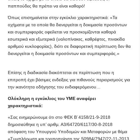
παππούδες θα πρέπει να είναι καθαρό!
Όπως επισημαίνεται στην εγκύκλιο χαρακτηριστικά: «Τα
οχήµατα µε τα οποία θα διενεργείται η δοκιµασία προσόντων
και συµπεριφοράς οφείλεται να προσκοµίζονται καθαρά
εσωτερικά και εξωτερικά (υαλοπίνακες, καθρέφτες, πινακίδα
αριθµού κυκλοφορίας), διότι σε διαφορετική περίπτωση δεν θα
διενεργείται η δοκιµασία προσόντων και συµπεριφοράς.»
Επίσης η διαδικασία διακόπτεται σε περίπτωση που η
επιτροπή έχει βάσιμες ενδείξεις για πιθανούς περιορισμούς για
την ικανότητα οδήγησης του ενδιαφερόμενου…
Ολόκληρη η εγκύκλιος του ΥΜΕ αναφέρει
χαρακτηριστικά:
«Σας ενηµερώνουµε ότι στο ΦΕΚ Β΄4158/21-9-2018
δηµοσιεύθηκε η υπ’ αριθµ. Α3/64720/6117/30-8-2018
απόφαση του Υπουργού Υποδοµών και Μεταφορών µε θέµα
«Συµπλήρωση και τροποποίηση της 50984/7947/22-11-2013