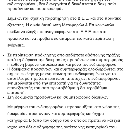
ενδιαφεροµένου, δεν διενεργείται ή διακόπτεται η δοκιµασία
προσόντων και συµπεριφοράς.
Σηµειώνεται σχετική παρατήρηση στο ∆.Ε.Ε. και στο πρακτικό
εξέτασης. Η οικεία ∆ιεύθυνση Μεταφορών & Επικοινωνιών
οφείλει να ελέγξει τα αναγραφόµενα στο ∆.Ε.Ε. και στο
πρακτικό και να προβεί στις απαραίτητες κατά περίπτωση
ενέργειες.
Σε περίπτωση πρόκλησης οποιασδήποτε αξιόποινης πράξης
κατά τη διάρκεια της δοκιµασίας προσόντων και συµπεριφοράς
η ευθύνη βαρύνει αποκλειστικά και µόνο τον ενδιαφερόµενο.
Η δοκιµασία προσόντων και συµπεριφοράς ολοκληρώνεται στο
σηµείο εκκίνησης µε ενηµέρωση του ενδιαφεροµένου για το
αποτέλεσµά της. Σε περίπτωση αποτυχίας, ο ενδιαφερόµενος
ενηµερώνεται από την επιτροπή για τη δυνατότητα
επανεξέτασής του από πρωτοβάθµια ή δευτεροβάθµια
επιτροπή.
Στη δοκιµασία προσόντων και συµπεριφοράς δίκυκλων:
Με µέριµνα του ενδιαφεροµένου προσκοµίζεται στο χώρο της
δοκιµασίας προσόντων και συµπεριφοράς και όχηµα
κατηγορίας Β (από τον οδηγό του ο οποίος πρέπει να κατέχει
ισχύουσα άδεια οδήγησης της αντίστοιχης κατηγορίας) που