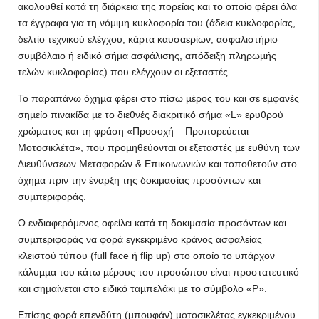
ακολουθεί κατά τη διάρκεια της πορείας και το οποίο φέρει όλα
τα έγγραφα για τη νόµιµη κυκλοφορία του (άδεια κυκλοφορίας,
δελτίο τεχνικού ελέγχου, κάρτα καυσαερίων, ασφαλιστήριο
συµβόλαιο ή ειδικό σήµα ασφάλισης, απόδειξη πληρωµής
τελών κυκλοφορίας) που ελέγχουν οι εξεταστές.
Το παραπάνω όχηµα φέρει στο πίσω µέρος του και σε εµφανές
σηµείο πινακίδα µε το διεθνές διακριτικό σήµα «L» ερυθρού
χρώµατος και τη φράση «Προσοχή – Προπορεύεται
Μοτοσικλέτα», που προµηθεύονται οι εξεταστές µε ευθύνη των
∆ιευθύνσεων Μεταφορών & Επικοινωνιών και τοποθετούν στο
όχηµα πριν την έναρξη της δοκιµασίας προσόντων και
συµπεριφοράς.
Ο ενδιαφερόµενος οφείλει κατά τη δοκιµασία προσόντων και
συµπεριφοράς να φορά εγκεκριµένο κράνος ασφαλείας
κλειστού τύπου (full face ή flip up) στο οποίο το υπάρχον
κάλυµµα του κάτω µέρους του προσώπου είναι προστατευτικό
και σηµαίνεται στο ειδικό ταµπελάκι µε το σύµβολο «P».
Επίσης φορά επενδύτη (µπουφάν) µοτοσικλέτας εγκεκριµένου