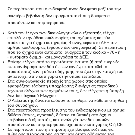
Σε περίπτωση που ο ενδιαφερόµενος δεν φέρει µαζί του την
ανωτέρω βεβαίωση δεν πραγµατοποιείται η δοκιµασία
προσόντων και συµπεριφοράς.
Κατά τον έλεγχο των δικαιολογητικών ο εξεταστής ελέγχει
επιπλέον την άδεια κυκλοφορίας του οχήµατος και εάν
πρόκειται για όχηµα κατηγορίας Β αναγράφει στο ∆ΕΕ τον
αριθµό κυκλοφορίας (εφόσον δεν αναγράφεται). Σε περίπτωση
που το όχηµα είναι αυτόµατο, αναγράφει τον κωδικό «78» ή
«αυτόµατο όχηµα» και µονογράφει το ∆ΕΕ.
Επίσης ελέγχει από το πρωτότυπο έντυπο (ή από ευκρινές
φωτοαντίγραφο των δύο όψεων εάν έχει κατατεθεί το
πρωτότυπο) εάν η άδεια οδήγησης που έχει στην κατοχή του
αντιστοιχεί στην κατηγορία στην οποία εξετάζεται.
Στις συγκοινωνιακές περιοχές της χώρας στις οποίες
εφαρµόζεται εξαίρεση υποχρέωσης διενέργειας περιοδικού
τεχνικού ελέγχου των οχηµάτων τους, δεν ελέγχεται η ύπαρξη
∆ελτίου Τεχνικού Ελέγχου.
Ο Α εξεταστής δύναται εφόσον το επιθυµεί να κάθεται στη θέση
του συνοδηγού.
Στις περιπτώσεις προσέλευσης του ενδιαφερόµενου µε όχηµα
διθέσιο (όπως, αγροτικό, διθέσιο επιβατικό) στο όχηµα
επιβαίνει ο Α εξεταστής, κατ’ αναλογία των δοκιµασιών
προσόντων και συµπεριφοράς οχηµάτων κατηγορίας C ή CE.
Σε περίπτωση που η επιτροπή έχει βάσιµες ενδείξεις για
πιθανούς περιορισµούς για την ικανότητα οδήγησης του