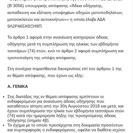
(Β΄3056) υπουργικής απόφασης «Άδεια οδήγησης,
εκπαίδευση και εξέταση υποψηφίων οδηγών µοτοποδηλάτων,
µοτοσικλετών και αυτοκινήτων»» η οποία έλαβε Α∆Α
9Λ2Ρ465ΧΘΞΗ9Π.
Το άρθρο 1 αφορά στην ανανέωση κατηγοριών άδειας
οδήγησης µετά τη συµπλήρωση της ηλικίας των εβδοµήντα
τεσσάρων (74) ετών, ενώ το άρθρο 2 αφορά συµπλήρωση και
τροποποίηση της υπόψη απόφασης.
Στη συνέχεια παρατίθενται διευκρινίσεις επί του άρθρου 1 της
εν θέµατι απόφασης, που έχουν ως εξής:
Α. ΓΕΝΙΚΑ
Στις διατάξεις της εν θέµατι απόφασης εµπίπτουν οι
ενδιαφερόµενοι για ανανέωση άδειας οδήγησης που
καταθέτουν αίτηση από την 30η Αυγούστου 2018 και µετά, και
έχουν συµπληρώσει την ηλικία των εβδοµήντα τεσσάρων ετών
(74) κατά την ηµεροµηνία λήξης της προηγούµενης άδειας
οδήγησης (σηµείο 4β).
Το όχηµα µε το οποίο προσέρχεται στη δοκιµασία προσόντων
και συµπεριφοράς ο ενδιαφερόµενος, οφείλει να διαθέτει ισχύον