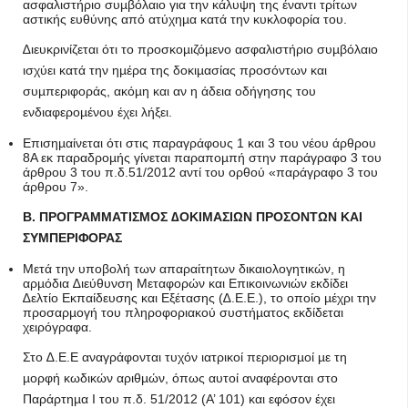
ασφαλιστήριο συµβόλαιο για την κάλυψη της έναντι τρίτων
αστικής ευθύνης από ατύχηµα κατά την κυκλοφορία του.
∆ιευκρινίζεται ότι το προσκοµιζόµενο ασφαλιστήριο συµβόλαιο
ισχύει κατά την ηµέρα της δοκιµασίας προσόντων και
συµπεριφοράς, ακόµη και αν η άδεια οδήγησης του
ενδιαφεροµένου έχει λήξει.
Επισηµαίνεται ότι στις παραγράφους 1 και 3 του νέου άρθρου
8Α εκ παραδροµής γίνεται παραποµπή στην παράγραφο 3 του
άρθρου 3 του π.δ.51/2012 αντί του ορθού «παράγραφο 3 του
άρθρου 7».
Β. ΠΡΟΓΡΑΜΜΑΤΙΣΜΟΣ ∆ΟΚΙΜΑΣΙΩΝ ΠΡΟΣΟΝΤΩΝ ΚΑΙ
ΣΥΜΠΕΡΙΦΟΡΑΣ
Μετά την υποβολή των απαραίτητων δικαιολογητικών, η
αρµόδια ∆ιεύθυνση Μεταφορών και Επικοινωνιών εκδίδει
∆ελτίο Εκπαίδευσης και Εξέτασης (∆.Ε.Ε.), το οποίο µέχρι την
προσαρµογή του πληροφοριακού συστήµατος εκδίδεται
χειρόγραφα.
Στο ∆.Ε.Ε αναγράφονται τυχόν ιατρικοί περιορισµοί µε τη
µορφή κωδικών αριθµών, όπως αυτοί αναφέρονται στο
Παράρτηµα Ι του π.δ. 51/2012 (Α’ 101) και εφόσον έχει