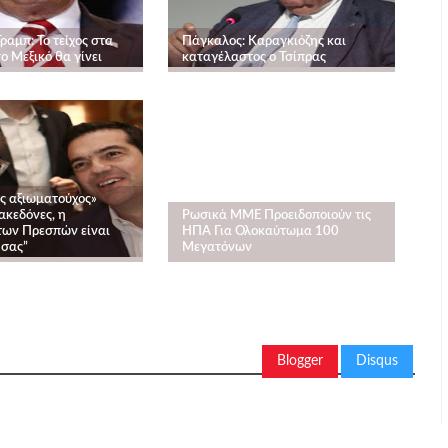
Τραμπ: Το τείχος στα
Πάγκαλος: Καραγκιόζης και
ο Μεξικό θα γίνει
καταγέλαστος ο Τσίπρας
ς αξιωματούχος»
ακεδόνες, η
Ρωσικά ΜΜΕ Προειδοποιούν τις
ων Πρεσπών είναι
ΗΠΑ Για Ολοκαύτωμα 100
 σας”
Μεγατόνων
Blogger
Disqus