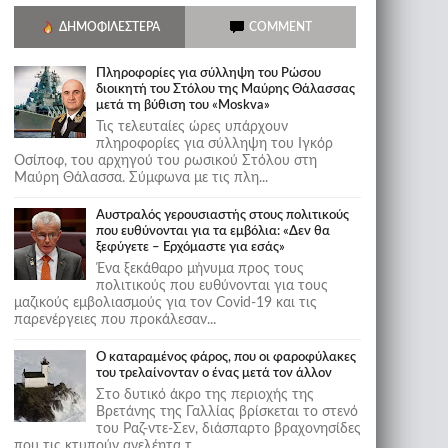
ΔΗΜΟΦΙΛΈΣΤΕΡΑ
COMMENT
Πληροφορίες για σύλληψη του Ρώσου
διοικητή του Στόλου της Mαύρης Θάλασσας
μετά τη βύθιση του «Moskva»
Τις τελευταίες ώρες υπάρχουν
πληροφορίες για σύλληψη του Ιγκόρ
Οσίποφ, του αρχηγού του ρωσικού Στόλου στη
Μαύρη Θάλασσα. Σύμφωνα με τις πλη...
Αυστραλός γερουσιαστής στους πολιτικούς
που ευθύνονται για τα εμβόλια: «Δεν θα
ξεφύγετε – Ερχόμαστε για εσάς»
Ένα ξεκάθαρο μήνυμα προς τους
πολιτικούς που ευθύνονται για τους
μαζικούς εμβολιασμούς για τον Covid-19 και τις
παρενέργειες που προκάλεσαν...
Ο καταραμένος φάρος, που οι φαροφύλακες
του τρελαίνονταν ο ένας μετά τον άλλον
Στο δυτικό άκρο της περιοχής της
Βρετάνης της Γαλλίας βρίσκεται το στενό
του Ραζ-ντε-Σεν, διάσπαρτο βραχονησίδες
που τις κτυπούν ανελέητα τ...