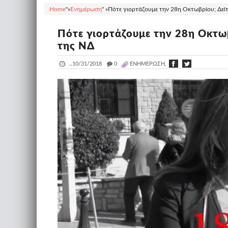
Home
"»
Ενημέρωση
" »
Πότε γιορτάζουμε την 28η Οκτωβρίου; Δείτ
Πότε γιορτάζουμε την 28η Οκτωβ
της ΝΔ
..
10/31/2018
_
0
ΕΝΗΜΈΡΩΣΗ,