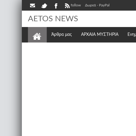
follow
Δωρεά - PayPal
AETOS NEWS
Άρθρα μας
ΑΡΧΑΙΑ ΜΥΣΤΗΡΙΑ
Ενη