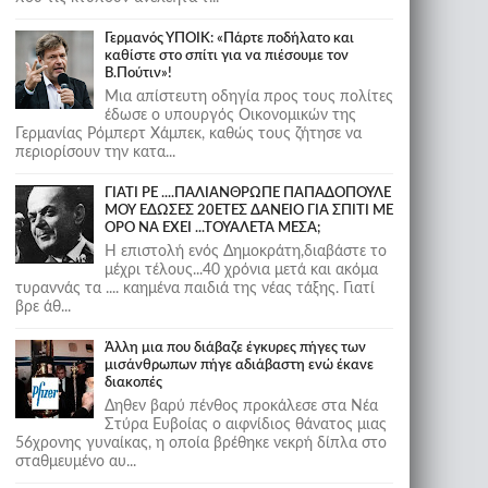
Γερμανός ΥΠΟΙΚ: «Πάρτε ποδήλατο και
καθίστε στο σπίτι για να πιέσουμε τον
Β.Πούτιν»!
Μια απίστευτη οδηγία προς τους πολίτες
έδωσε ο υπουργός Οικονομικών της
Γερμανίας Ρόμπερτ Χάμπεκ, καθώς τους ζήτησε να
περιορίσουν την κατα...
ΓΙΑΤΙ ΡΕ ....ΠΑΛΙΑΝΘΡΩΠΕ ΠΑΠΑΔΟΠΟΥΛΕ
ΜΟΥ ΕΔΩΣΕΣ 20ΕΤΕΣ ΔΑΝΕΙΟ ΓΙΑ ΣΠΙΤΙ ΜΕ
ΟΡΟ ΝΑ ΕΧΕΙ ...ΤΟΥΑΛΕΤΑ ΜΕΣΑ;
Η επιστολή ενός Δημοκράτη,διαβάστε το
μέχρι τέλους...40 χρόνια μετά και ακόμα
τυραννάς τα .... καημένα παιδιά της νέας τάξης. Γιατί
βρε άθ...
Άλλη μια που διάβαζε έγκυρες πήγες των
μισάνθρωπων πήγε αδιάβαστη ενώ έκανε
διακοπές
Δηθεν βαρύ πένθος προκάλεσε στα Νέα
Στύρα Ευβοίας ο αιφνίδιος θάνατος μιας
56χρονης γυναίκας, η οποία βρέθηκε νεκρή δίπλα στο
σταθμευμένο αυ...