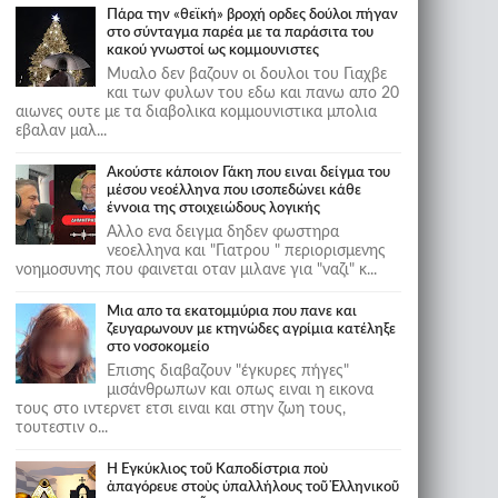
Πάρα την «θεϊκή» βροχή ορδες δούλοι πήγαν
στο σύνταγμα παρέα με τα παράσιτα του
κακού γνωστοί ως κομμουνιστες
Μυαλο δεν βαζουν οι δουλοι του Γιαχβε
και των φυλων του εδω και πανω απο 20
αιωνες ουτε με τα διαβολικα κομμουνιστικα μπολια
εβαλαν μαλ...
Ακούστε κάποιον Γάκη που ειναι δείγμα του
μέσου νεοέλληνα που ισοπεδώνει κάθε
έννοια της στοιχειώδους λογικής
Αλλο ενα δειγμα δηδεν φωστηρα
νεοελληνα και "Γιατρου " περιορισμενης
νοημοσυνης που φαινεται οταν μιλανε για "ναζι" κ...
Μια απο τα εκατομμύρια που πανε και
ζευγαρωνουν με κτηνώδες αγρίμια κατέληξε
στο νοσοκομείο
Επισης διαβαζουν "έγκυρες πήγες"
μισάνθρωπων και οπως ειναι η εικονα
τους στο ιντερνετ ετσι ειναι και στην ζωη τους,
τουτεστιν ο...
Ἡ Ἐγκύκλιος τοῦ Καποδίστρια ποὺ
ἀπαγόρευε στοὺς ὑπαλλήλους τοῦ Ἑλληνικοῦ