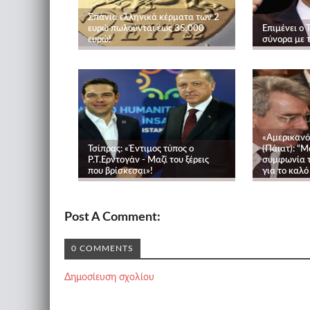
Σπάνια ελληνικά κέρματα των 2
ευρώ πωλούνται έως 35.000
Επιμένει ο 
ευρώ!
σύνορα με τ
«Αμερικανό
Τσίπρας: «Έντιμος τύπος ο
(Πάιατ): “Μ
Ρ.Τ.Ερντογάν - Μαζί του ξέρεις
συμφωνία τ
που βρίσκεσαι»!
για το καλό
Post A Comment:
0 COMMENTS
Δημοσίευση σχολίου