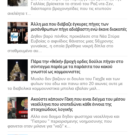
Γαλλίας βρίσκεται το στενό του Ραζ-ντε-Σεν,
διάσπαρτο βραχονησίδες που τις κτυπούν
ανελέητα τ...
Άλλη μια που διάβαζε έγκυρες πήγες των
μισάνθρωπων πήγε αδιάβαστη ενώ έκανε διακοπές
Δηθεν βαρύ πένθος προκάλεσε στα Νέα Στύρα
Ευβοίας ο αιφνίδιος θάνατος μιας 56χρονης
γυναίκας, η οποία βρέθηκε νεκρή δίπλα στο
σταθμευμένο αυ...
Πάρα την «θεϊκή» βροχή ορδες δούλοι πήγαν στο
σύνταγμα παρέα με τα παράσιτα του κακού
γνωστοί ως κομμουνιστες
Μυαλο δεν βαζουν οι δουλοι του Γιαχβε και των
φυλων του εδω και πανω απο 20 αιωνες ουτε με
τα διαβολικα κομμουνιστικα μπολια εβαλαν μαλ...
Ακούστε κάποιον Γάκη που ειναι δείγμα του μέσου
νεοέλληνα που ισοπεδώνει κάθε έννοια της
στοιχειώδους λογικής
Αλλο ενα δειγμα δηδεν φωστηρα νεοελληνα και
"Γιατρου " περιορισμενης νοημοσυνης που
φαινεται οταν μιλανε για "ναζι" κ...