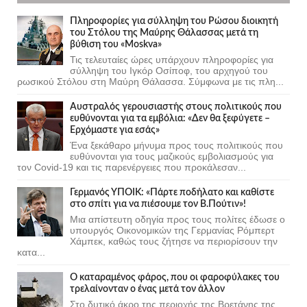
Πληροφορίες για σύλληψη του Ρώσου διοικητή
του Στόλου της Mαύρης Θάλασσας μετά τη
βύθιση του «Moskva»
Τις τελευταίες ώρες υπάρχουν πληροφορίες για
σύλληψη του Ιγκόρ Οσίποφ, του αρχηγού του
ρωσικού Στόλου στη Μαύρη Θάλασσα. Σύμφωνα με τις πλη...
Αυστραλός γερουσιαστής στους πολιτικούς που
ευθύνονται για τα εμβόλια: «Δεν θα ξεφύγετε –
Ερχόμαστε για εσάς»
Ένα ξεκάθαρο μήνυμα προς τους πολιτικούς που
ευθύνονται για τους μαζικούς εμβολιασμούς για
τον Covid-19 και τις παρενέργειες που προκάλεσαν...
Γερμανός ΥΠΟΙΚ: «Πάρτε ποδήλατο και καθίστε
στο σπίτι για να πιέσουμε τον Β.Πούτιν»!
Μια απίστευτη οδηγία προς τους πολίτες έδωσε ο
υπουργός Οικονομικών της Γερμανίας Ρόμπερτ
Χάμπεκ, καθώς τους ζήτησε να περιορίσουν την
κατα...
Ο καταραμένος φάρος, που οι φαροφύλακες του
τρελαίνονταν ο ένας μετά τον άλλον
Στο δυτικό άκρο της περιοχής της Βρετάνης της