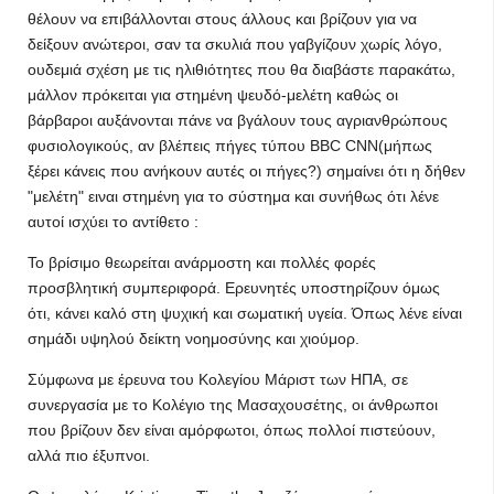
θέλουν να επιβάλλονται στους άλλους και βρίζουν για να
δείξουν ανώτεροι, σαν τα σκυλιά που γαβγίζουν χωρίς λόγο,
ουδεμιά σχέση με τις ηλιθιότητες που θα διαβάστε παρακάτω,
μάλλον πρόκειται για στημένη ψευδό-μελέτη καθώς οι
βάρβαροι αυξάνονται πάνε να βγάλουν τους αγριανθρώπους
φυσιολογικούς, αν βλέπεις πήγες τύπου BBC CNN(μήπως
ξέρει κάνεις που ανήκουν αυτές οι πήγες?) σημαίνει ότι η δήθεν
"μελέτη" ειναι στημένη για το σύστημα και συνήθως ότι λένε
αυτοί ισχύει το αντίθετο :
Το βρίσιμο θεωρείται ανάρμοστη και πολλές φορές
προσβλητική συμπεριφορά. Ερευνητές υποστηρίζουν όμως
ότι, κάνει καλό στη ψυχική και σωματική υγεία. Όπως λένε είναι
σημάδι υψηλού δείκτη νοημοσύνης και χιούμορ.
Σύμφωνα με έρευνα του Κολεγίου Μάριστ των ΗΠΑ, σε
συνεργασία με το Κολέγιο της Μασαχουσέτης, οι άνθρωποι
που βρίζουν δεν είναι αμόρφωτοι, όπως πολλοί πιστεύουν,
αλλά πιο έξυπνοι.