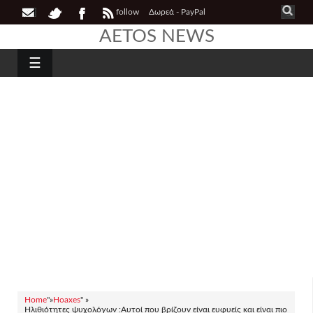
follow
Δωρεά - PayPal
AETOS NEWS
☰
Home
"»
Hoaxes
" »
Ηλιθιότητες ψυχολόγων :Αυτοί που βρίζουν είναι ευφυείς και είναι πιο