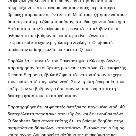
Οι ψυχολόγοι Kristin και Timothy Jay ζήτησαν από τους
συμμετέχοντες στο πείραμα, να πουν όσες περισσότερες
βρισιές μπορούσαν σε ένα λεπτό. Μετά τους ζήτησαν να πουν
όσα περισσότερα ζώα μπορούσαν, στο ίδιο χρονικό διάστημα.
Από αυτό το απλό πείραμα, οι ερευνητές κατάλαβαν ότι οι
άνθρωποι που βρίζουν περισσότερο είναι εύγλωττοι,
εκφραστικοί και έχουν μεγαλύτερο λεξιλόγιο. Οι υβριστές
απέδωσαν επίσης, καλύτερα και στα IQ τεστ.
Παράλληλα, ερευνητές του Πανεπιστημίου Κιλ στην Αγγλία,
παρατήρησαν ότι οι βρισιές μειώνουν τον πόνο. Ο επικεφαλής
Richard Stephens, έβαλε 67 φοιτητές να κρατήσουν τα χέρια
τους, κάτω από παγωμένο νερό. Στην πρώτη δοκιμασία, τους
επέτρεψαν να βρίζουν για όσο έκαναν το πείραμα και στη
δεύτερη φάση τους το απαγόρευσαν.
Παρατηρήθηκε ότι, οι φοιτητές άντεξαν το παγωμένο νερό, 40
δευτερόλεπτα παραπάνω όταν έβριζαν και δεν ένιωθαν πόνο.
Ο Stephens διαπίστωσε επίσης ότι, το βρίσιμο βοηθάει στην
αντιμετώπιση δύσκολων καταστάσεων. Εκτονώνεται ο θυμός
και το άγχος. Δημιουργεί το αίσθημα της ανακούφισης και