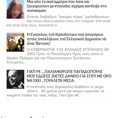
Μια απο τα εκατομμύρια που πανε και
ζευγαρωνουν με κτηνώδες αγρίμια κατέληξε στο
νοσοκομείο
Επισης διαβαζουν "έγκυρες πήγες" μισάνθρωπων
και οπως ειναι η εικονα τους στο ιντερνετ ετσι ειναι
και στην ζωη τους, τουτεστιν ο...
Ἡ Ἐγκύκλιος τοῦ Καποδίστρια ποὺ ἀπαγόρευε
στοὺς ὑπαλλήλους τοῦ Ἑλληνικοῦ Δημοσίου νὰ
εἶναι Τέκτονες!
Ο ΚΥΒΕΡΝΗΤΗΣ ΤΗΣ ΕΛΛΑΔΟΣ ΕΓΚΥΚΛΙΟΣ ΑΡ.
2953 Πρὸς τὸ Πανελλήνιον Πρὸς τοὺς κατὰ τὸ
Αἰγαῖον Πέλαγος καὶ τὴν Πελοπόννησον Ἐκτάκτους
Ἐπιτρόπο...
ΓΙΑΤΙ ΡΕ ....ΠΑΛΙΑΝΘΡΩΠΕ ΠΑΠΑΔΟΠΟΥΛΕ
ΜΟΥ ΕΔΩΣΕΣ 20ΕΤΕΣ ΔΑΝΕΙΟ ΓΙΑ ΣΠΙΤΙ ΜΕ ΟΡΟ
ΝΑ ΕΧΕΙ ...ΤΟΥΑΛΕΤΑ ΜΕΣΑ;
Η επιστολή ενός Δημοκράτη,διαβάστε το μέχρι
τέλους...40 χρόνια μετά και ακόμα τυραννάς τα ....
καημένα παιδιά της νέας τάξης. Γιατί βρε άθ...