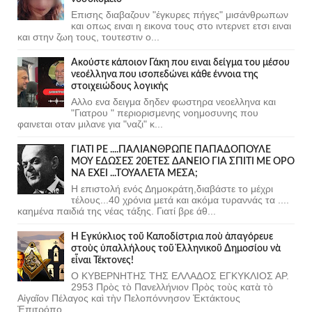
Επισης διαβαζουν "έγκυρες πήγες" μισάνθρωπων
και οπως ειναι η εικονα τους στο ιντερνετ ετσι ειναι
και στην ζωη τους, τουτεστιν ο...
Ακούστε κάποιον Γάκη που ειναι δείγμα του μέσου
νεοέλληνα που ισοπεδώνει κάθε έννοια της
στοιχειώδους λογικής
Αλλο ενα δειγμα δηδεν φωστηρα νεοελληνα και
"Γιατρου " περιορισμενης νοημοσυνης που
φαινεται οταν μιλανε για "ναζι" κ...
ΓΙΑΤΙ ΡΕ ....ΠΑΛΙΑΝΘΡΩΠΕ ΠΑΠΑΔΟΠΟΥΛΕ
ΜΟΥ ΕΔΩΣΕΣ 20ΕΤΕΣ ΔΑΝΕΙΟ ΓΙΑ ΣΠΙΤΙ ΜΕ ΟΡΟ
ΝΑ ΕΧΕΙ ...ΤΟΥΑΛΕΤΑ ΜΕΣΑ;
Η επιστολή ενός Δημοκράτη,διαβάστε το μέχρι
τέλους...40 χρόνια μετά και ακόμα τυραννάς τα ....
καημένα παιδιά της νέας τάξης. Γιατί βρε άθ...
Ἡ Ἐγκύκλιος τοῦ Καποδίστρια ποὺ ἀπαγόρευε
στοὺς ὑπαλλήλους τοῦ Ἑλληνικοῦ Δημοσίου νὰ
εἶναι Τέκτονες!
Ο ΚΥΒΕΡΝΗΤΗΣ ΤΗΣ ΕΛΛΑΔΟΣ ΕΓΚΥΚΛΙΟΣ ΑΡ.
2953 Πρὸς τὸ Πανελλήνιον Πρὸς τοὺς κατὰ τὸ
Αἰγαῖον Πέλαγος καὶ τὴν Πελοπόννησον Ἐκτάκτους
Ἐπιτρόπο...