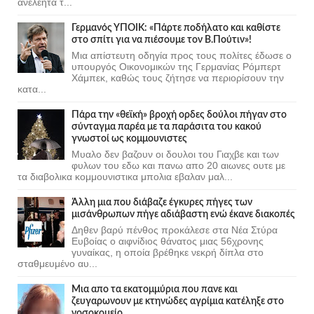
ανελέητα τ...
Γερμανός ΥΠΟΙΚ: «Πάρτε ποδήλατο και καθίστε
στο σπίτι για να πιέσουμε τον Β.Πούτιν»!
Μια απίστευτη οδηγία προς τους πολίτες έδωσε ο
υπουργός Οικονομικών της Γερμανίας Ρόμπερτ
Χάμπεκ, καθώς τους ζήτησε να περιορίσουν την
κατα...
Πάρα την «θεϊκή» βροχή ορδες δούλοι πήγαν στο
σύνταγμα παρέα με τα παράσιτα του κακού
γνωστοί ως κομμουνιστες
Μυαλο δεν βαζουν οι δουλοι του Γιαχβε και των
φυλων του εδω και πανω απο 20 αιωνες ουτε με
τα διαβολικα κομμουνιστικα μπολια εβαλαν μαλ...
Άλλη μια που διάβαζε έγκυρες πήγες των
μισάνθρωπων πήγε αδιάβαστη ενώ έκανε διακοπές
Δηθεν βαρύ πένθος προκάλεσε στα Νέα Στύρα
Ευβοίας ο αιφνίδιος θάνατος μιας 56χρονης
γυναίκας, η οποία βρέθηκε νεκρή δίπλα στο
σταθμευμένο αυ...
Μια απο τα εκατομμύρια που πανε και
ζευγαρωνουν με κτηνώδες αγρίμια κατέληξε στο
νοσοκομείο