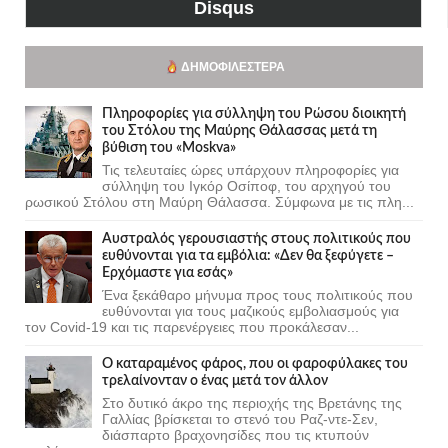
Disqus
ΔΗΜΟΦΙΛΈΣΤΕΡΑ
Πληροφορίες για σύλληψη του Ρώσου διοικητή
του Στόλου της Mαύρης Θάλασσας μετά τη
βύθιση του «Moskva»
Τις τελευταίες ώρες υπάρχουν πληροφορίες για
σύλληψη του Ιγκόρ Οσίποφ, του αρχηγού του
ρωσικού Στόλου στη Μαύρη Θάλασσα. Σύμφωνα με τις πλη...
Αυστραλός γερουσιαστής στους πολιτικούς που
ευθύνονται για τα εμβόλια: «Δεν θα ξεφύγετε –
Ερχόμαστε για εσάς»
Ένα ξεκάθαρο μήνυμα προς τους πολιτικούς που
ευθύνονται για τους μαζικούς εμβολιασμούς για
τον Covid-19 και τις παρενέργειες που προκάλεσαν...
Ο καταραμένος φάρος, που οι φαροφύλακες του
τρελαίνονταν ο ένας μετά τον άλλον
Στο δυτικό άκρο της περιοχής της Βρετάνης της
Γαλλίας βρίσκεται το στενό του Ραζ-ντε-Σεν,
διάσπαρτο βραχονησίδες που τις κτυπούν