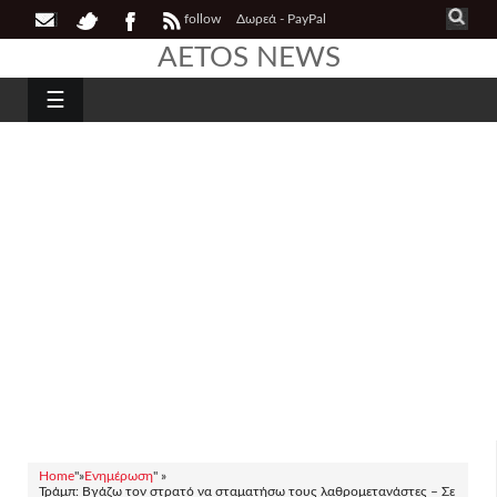
follow
Δωρεά - PayPal
AETOS NEWS
☰
Home
"»
Ενημέρωση
" »
Τράμπ: Βγάζω τον στρατό να σταματήσω τους λαθρομετανάστες – Σε