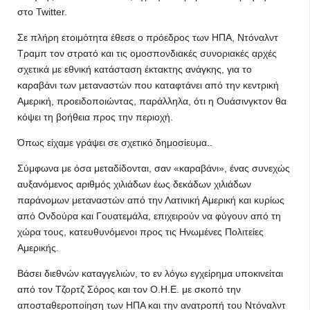
στο Twitter.
Σε πλήρη ετοιμότητα έθεσε ο πρόεδρος των ΗΠΑ, Ντόναλντ
Τραμπ τον στρατό και τις ομοσπονδιακές συνοριακές αρχές
σχετικά με εθνική κατάσταση έκτακτης ανάγκης, για το
καραβάνι των μεταναστών που καταφτάνει από την κεντρική
Αμερική, προειδοποιώντας, παράλληλα, ότι η Ουάσινγκτον θα
κόψει τη βοήθεια προς την περιοχή.
Όπως είχαμε γράψει σε σχετικό δημοσίευμα..
Σύμφωνα με όσα μεταδίδονται, σαν «καραβάνι», ένας συνεχώς
αυξανόμενος αριθμός χιλιάδων έως δεκάδων χιλιάδων
παράνομων μεταναστών από την Λατινική Αμερική και κυρίως
από Ονδούρα και Γουατεμάλα, επιχειρούν να φύγουν από τη
χώρα τους, κατευθυνόμενοι προς τις Ηνωμένες Πολιτείες
Αμερικής.
Βάσει διεθνών καταγγελιών, το εν λόγω εγχείρημα υποκινείται
από τον Τζορτζ Σόρος και τον Ο.Η.Ε. με σκοπό την
αποσταθεροποίηση των ΗΠΑ και την ανατροπή του Ντόναλντ