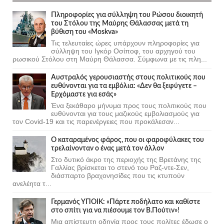
Πληροφορίες για σύλληψη του Ρώσου διοικητή
του Στόλου της Mαύρης Θάλασσας μετά τη
βύθιση του «Moskva»
Τις τελευταίες ώρες υπάρχουν πληροφορίες για
σύλληψη του Ιγκόρ Οσίποφ, του αρχηγού του
ρωσικού Στόλου στη Μαύρη Θάλασσα. Σύμφωνα με τις πλη...
Αυστραλός γερουσιαστής στους πολιτικούς που
ευθύνονται για τα εμβόλια: «Δεν θα ξεφύγετε –
Ερχόμαστε για εσάς»
Ένα ξεκάθαρο μήνυμα προς τους πολιτικούς που
ευθύνονται για τους μαζικούς εμβολιασμούς για
τον Covid-19 και τις παρενέργειες που προκάλεσαν...
Ο καταραμένος φάρος, που οι φαροφύλακες του
τρελαίνονταν ο ένας μετά τον άλλον
Στο δυτικό άκρο της περιοχής της Βρετάνης της
Γαλλίας βρίσκεται το στενό του Ραζ-ντε-Σεν,
διάσπαρτο βραχονησίδες που τις κτυπούν
ανελέητα τ...
Γερμανός ΥΠΟΙΚ: «Πάρτε ποδήλατο και καθίστε
στο σπίτι για να πιέσουμε τον Β.Πούτιν»!
Μια απίστευτη οδηγία προς τους πολίτες έδωσε ο