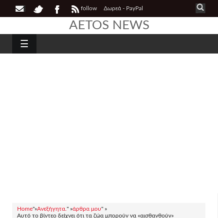
follow
Δωρεά - PayPal
AETOS NEWS
☰
Home
"»
Ανεξήγητα.
" »
άρθρα μου
" »
Αυτό το βίντεο δείχνει ότι τα ζώα μπορούν να «αισθανθούν»