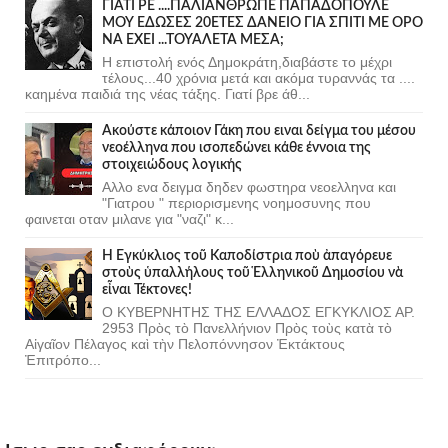
ΓΙΑΤΙ ΡΕ ....ΠΑΛΙΑΝΘΡΩΠΕ ΠΑΠΑΔΟΠΟΥΛΕ
ΜΟΥ ΕΔΩΣΕΣ 20ΕΤΕΣ ΔΑΝΕΙΟ ΓΙΑ ΣΠΙΤΙ ΜΕ ΟΡΟ
ΝΑ ΕΧΕΙ ...ΤΟΥΑΛΕΤΑ ΜΕΣΑ;
Η επιστολή ενός Δημοκράτη,διαβάστε το μέχρι
τέλους...40 χρόνια μετά και ακόμα τυραννάς τα ....
καημένα παιδιά της νέας τάξης. Γιατί βρε άθ...
Ακούστε κάποιον Γάκη που ειναι δείγμα του μέσου
νεοέλληνα που ισοπεδώνει κάθε έννοια της
στοιχειώδους λογικής
Αλλο ενα δειγμα δηδεν φωστηρα νεοελληνα και
"Γιατρου " περιορισμενης νοημοσυνης που
φαινεται οταν μιλανε για "ναζι" κ...
Ἡ Ἐγκύκλιος τοῦ Καποδίστρια ποὺ ἀπαγόρευε
στοὺς ὑπαλλήλους τοῦ Ἑλληνικοῦ Δημοσίου νὰ
εἶναι Τέκτονες!
Ο ΚΥΒΕΡΝΗΤΗΣ ΤΗΣ ΕΛΛΑΔΟΣ ΕΓΚΥΚΛΙΟΣ ΑΡ.
2953 Πρὸς τὸ Πανελλήνιον Πρὸς τοὺς κατὰ τὸ
Αἰγαῖον Πέλαγος καὶ τὴν Πελοπόννησον Ἐκτάκτους
Ἐπιτρόπο...