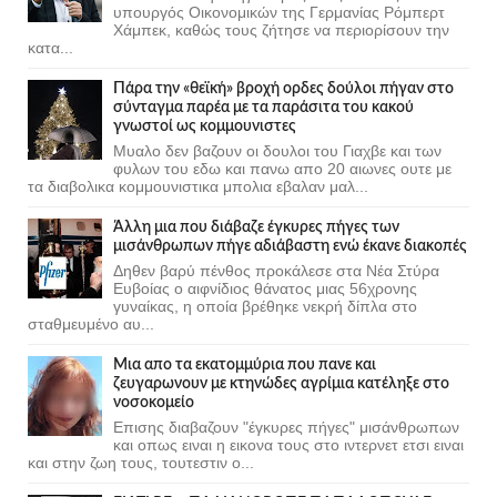
υπουργός Οικονομικών της Γερμανίας Ρόμπερτ
Χάμπεκ, καθώς τους ζήτησε να περιορίσουν την
κατα...
Πάρα την «θεϊκή» βροχή ορδες δούλοι πήγαν στο
σύνταγμα παρέα με τα παράσιτα του κακού
γνωστοί ως κομμουνιστες
Μυαλο δεν βαζουν οι δουλοι του Γιαχβε και των
φυλων του εδω και πανω απο 20 αιωνες ουτε με
τα διαβολικα κομμουνιστικα μπολια εβαλαν μαλ...
Άλλη μια που διάβαζε έγκυρες πήγες των
μισάνθρωπων πήγε αδιάβαστη ενώ έκανε διακοπές
Δηθεν βαρύ πένθος προκάλεσε στα Νέα Στύρα
Ευβοίας ο αιφνίδιος θάνατος μιας 56χρονης
γυναίκας, η οποία βρέθηκε νεκρή δίπλα στο
σταθμευμένο αυ...
Μια απο τα εκατομμύρια που πανε και
ζευγαρωνουν με κτηνώδες αγρίμια κατέληξε στο
νοσοκομείο
Επισης διαβαζουν "έγκυρες πήγες" μισάνθρωπων
και οπως ειναι η εικονα τους στο ιντερνετ ετσι ειναι
και στην ζωη τους, τουτεστιν ο...