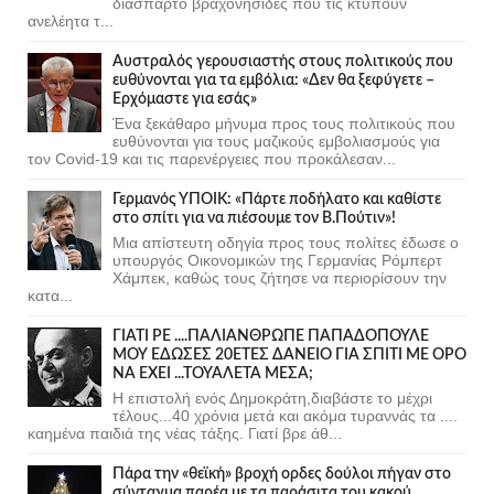
διάσπαρτο βραχονησίδες που τις κτυπούν
ανελέητα τ...
Αυστραλός γερουσιαστής στους πολιτικούς που
ευθύνονται για τα εμβόλια: «Δεν θα ξεφύγετε –
Ερχόμαστε για εσάς»
Ένα ξεκάθαρο μήνυμα προς τους πολιτικούς που
ευθύνονται για τους μαζικούς εμβολιασμούς για
τον Covid-19 και τις παρενέργειες που προκάλεσαν...
Γερμανός ΥΠΟΙΚ: «Πάρτε ποδήλατο και καθίστε
στο σπίτι για να πιέσουμε τον Β.Πούτιν»!
Μια απίστευτη οδηγία προς τους πολίτες έδωσε ο
υπουργός Οικονομικών της Γερμανίας Ρόμπερτ
Χάμπεκ, καθώς τους ζήτησε να περιορίσουν την
κατα...
ΓΙΑΤΙ ΡΕ ....ΠΑΛΙΑΝΘΡΩΠΕ ΠΑΠΑΔΟΠΟΥΛΕ
ΜΟΥ ΕΔΩΣΕΣ 20ΕΤΕΣ ΔΑΝΕΙΟ ΓΙΑ ΣΠΙΤΙ ΜΕ ΟΡΟ
ΝΑ ΕΧΕΙ ...ΤΟΥΑΛΕΤΑ ΜΕΣΑ;
Η επιστολή ενός Δημοκράτη,διαβάστε το μέχρι
τέλους...40 χρόνια μετά και ακόμα τυραννάς τα ....
καημένα παιδιά της νέας τάξης. Γιατί βρε άθ...
Πάρα την «θεϊκή» βροχή ορδες δούλοι πήγαν στο
σύνταγμα παρέα με τα παράσιτα του κακού