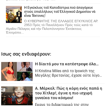
Ἡ Ἐγκύκλιος τοῦ Καποδίστρια ποὺ ἀπαγόρευε
στοὺς ὑπαλλήλους τοῦ Ἑλληνικοῦ Δημοσίου νὰ
εἶναι Τέκτονες!
Ο ΚΥΒΕΡΝΗΤΗΣ ΤΗΣ ΕΛΛΑΔΟΣ ΕΓΚΥΚΛΙΟΣ ΑΡ.
2953 Πρὸς τὸ Πανελλήνιον Πρὸς τοὺς κατὰ τὸ
Αἰγαῖον Πέλαγος καὶ τὴν Πελοπόννησον Ἐκτάκτους
Ἐπιτρόπο...