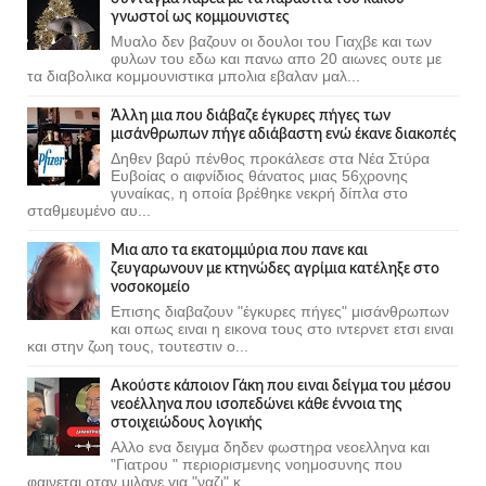
γνωστοί ως κομμουνιστες
Μυαλο δεν βαζουν οι δουλοι του Γιαχβε και των
φυλων του εδω και πανω απο 20 αιωνες ουτε με
τα διαβολικα κομμουνιστικα μπολια εβαλαν μαλ...
Άλλη μια που διάβαζε έγκυρες πήγες των
μισάνθρωπων πήγε αδιάβαστη ενώ έκανε διακοπές
Δηθεν βαρύ πένθος προκάλεσε στα Νέα Στύρα
Ευβοίας ο αιφνίδιος θάνατος μιας 56χρονης
γυναίκας, η οποία βρέθηκε νεκρή δίπλα στο
σταθμευμένο αυ...
Μια απο τα εκατομμύρια που πανε και
ζευγαρωνουν με κτηνώδες αγρίμια κατέληξε στο
νοσοκομείο
Επισης διαβαζουν "έγκυρες πήγες" μισάνθρωπων
και οπως ειναι η εικονα τους στο ιντερνετ ετσι ειναι
και στην ζωη τους, τουτεστιν ο...
Ακούστε κάποιον Γάκη που ειναι δείγμα του μέσου
νεοέλληνα που ισοπεδώνει κάθε έννοια της
στοιχειώδους λογικής
Αλλο ενα δειγμα δηδεν φωστηρα νεοελληνα και
"Γιατρου " περιορισμενης νοημοσυνης που
φαινεται οταν μιλανε για "ναζι" κ...