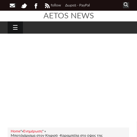
follow
Δωρεά - PayPal
AETOS NEWS
☰
Home
"»
Ενημέρωση
" »
Μποτιλιάρισμα στον Κηφισό -Καραμπόλα στο ύψος της