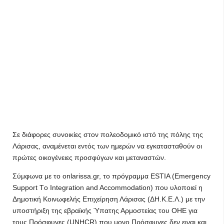
Σε διάφορες συνοικίες στον πολεοδομικό ιστό της πόλης της
Λάρισας, αναμένεται εντός των ημερών να εγκατασταθούν οι
πρώτες οικογένειες προσφύγων και μεταναστών.
Σύμφωνα με το onlarissa.gr, το πρόγραμμα ESTIA (Εmergency
Support Τo Integration and Accommodation) που υλοποιεί η
Δημοτική Κοινωφελής Επιχείρηση Λάρισας (ΔΗ.Κ.Ε.Λ.) με την
υποστήριξη της εβραϊκής Ύπατης Αρμοστείας του ΟΗΕ για
τους Πρόσφυγες (UNHCR) που μονο Πρόσφυγες δεν ειναι και