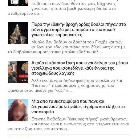
Ευβοίας ο αιφνίδιος θάνατος μιας 56χρονης
γυναίκας, η οποία βρέθηκε νεκρή δίπλα στο
σταθμευμένο αυ...
Πάρα την «θεϊκή» βροχή ορδες δούλοι πήγαν στο
σύνταγμα παρέα με τα παράσιτα του κακού
γνωστοί ως κομμουνιστες
Μυαλο δεν βαζουν οι δουλοι του Γιαχβε και των
φυλων του εδω και πανω απο 20 αιωνες ουτε με
τα διαβολικα κομμουνιστικα μπολια εβαλαν μαλ...
Ακούστε κάποιον Γάκη που ειναι δείγμα του μέσου
νεοέλληνα που ισοπεδώνει κάθε έννοια της
στοιχειώδους λογικής
Αλλο ενα δειγμα δηδεν φωστηρα νεοελληνα και
"Γιατρου " περιορισμενης νοημοσυνης που
φαινεται οταν μιλανε για "ναζι" κ...
Μια απο τα εκατομμύρια που πανε και
ζευγαρωνουν με κτηνώδες αγρίμια κατέληξε στο
νοσοκομείο
Επισης διαβαζουν "έγκυρες πήγες" μισάνθρωπων
και οπως ειναι η εικονα τους στο ιντερνετ ετσι ειναι
και στην ζωη τους, τουτεστιν ο...