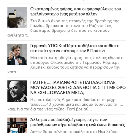
Ο καταραμένος φάρος, που οι φαροφύλακες του
τρελαίνονταν ο ένας μετά τον άλλον
Στο δυτικό άκρο της περιοχής της Βρετάνης της
Γαλλίας βρίσκεται το στενό του Ραζ-ντε-Σεν,
διάσπαρτο βραχονησίδες που τις κτυπούν
ανελέητα τ...
Γερμανός ΥΠΟΙΚ: «Πάρτε ποδήλατο και καθίστε
στο σπίτι για να πιέσουμε τον Β.Πούτιν»!
Μια απίστευτη οδηγία προς τους πολίτες έδωσε ο
υπουργός Οικονομικών της Γερμανίας Ρόμπερτ
Χάμπεκ, καθώς τους ζήτησε να περιορίσουν την
κατα...
ΓΙΑΤΙ ΡΕ ....ΠΑΛΙΑΝΘΡΩΠΕ ΠΑΠΑΔΟΠΟΥΛΕ
ΜΟΥ ΕΔΩΣΕΣ 20ΕΤΕΣ ΔΑΝΕΙΟ ΓΙΑ ΣΠΙΤΙ ΜΕ ΟΡΟ
ΝΑ ΕΧΕΙ ...ΤΟΥΑΛΕΤΑ ΜΕΣΑ;
Η επιστολή ενός Δημοκράτη,διαβάστε το μέχρι
τέλους...40 χρόνια μετά και ακόμα τυραννάς τα ....
καημένα παιδιά της νέας τάξης. Γιατί βρε άθ...
Άλλη μια που διάβαζε έγκυρες πήγες των
μισάνθρωπων πήγε αδιάβαστη ενώ έκανε διακοπές
Δηθεν βαρύ πένθος προκάλεσε στα Νέα Στύρα