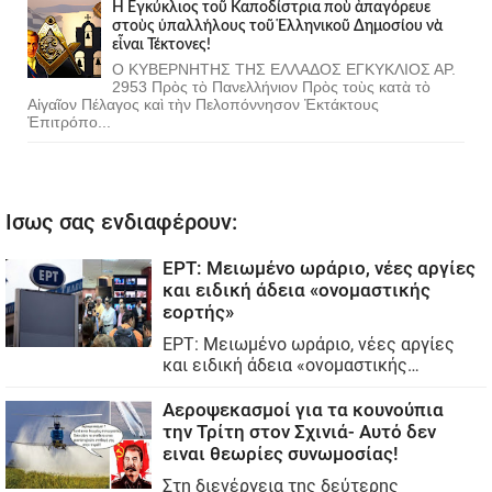
Ἡ Ἐγκύκλιος τοῦ Καποδίστρια ποὺ ἀπαγόρευε
στοὺς ὑπαλλήλους τοῦ Ἑλληνικοῦ Δημοσίου νὰ
εἶναι Τέκτονες!
Ο ΚΥΒΕΡΝΗΤΗΣ ΤΗΣ ΕΛΛΑΔΟΣ ΕΓΚΥΚΛΙΟΣ ΑΡ.
2953 Πρὸς τὸ Πανελλήνιον Πρὸς τοὺς κατὰ τὸ
Αἰγαῖον Πέλαγος καὶ τὴν Πελοπόννησον Ἐκτάκτους
Ἐπιτρόπο...