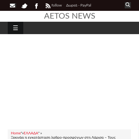
follow
Δωρεά - PayPal
AETOS NEWS
☰
Home
"»
ΕΛΛΑΔΑ
" »
Ξεκινάει η εγκατάσταση λαθρο-προσφύγων στη Λάρισα – Τους