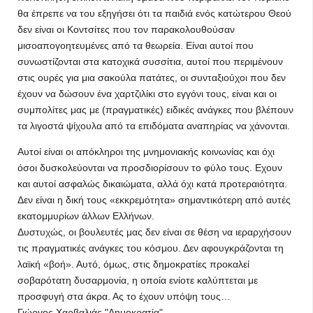
θα έπρεπε να του εξηγήσει ότι τα παιδιά ενός κατώτερου Θεού
δεν είναι οι Κοντσίτες που τον παρακολουθούσαν
μισοαπογοητευμένες από τα θεωρεία. Είναι αυτοί που
συνωστίζονται στα κατοχικά συσσίτια, αυτοί που περιμένουν
στις ουρές για μια σακούλα πατάτες, οι συνταξιούχοι που δεν
έχουν να δώσουν ένα χαρτζιλίκι στο εγγόνι τους, είναι και οι
συμπολίτες μας με (πραγματικές) ειδικές ανάγκες που βλέπουν
τα λιγοστά ψίχουλα από τα επιδόματα αναπηρίας να χάνονται.
Αυτοί είναι οι απόκληροι της μνημονιακής κοινωνίας και όχι
όσοι δυσκολεύονται να προσδιορίσουν το φύλο τους. Εχουν
και αυτοί ασφαλώς δικαιώματα, αλλά όχι κατά προτεραιότητα.
Δεν είναι η δική τους «εκκρεμότητα» σημαντικότερη από αυτές
εκατομμυρίων άλλων Ελλήνων.
Δυστυχώς, οι βουλευτές μας δεν είναι σε θέση να ιεραρχήσουν
τις πραγματικές ανάγκες του κόσμου. Δεν αφουγκράζονται τη
λαϊκή «βοή». Αυτό, όμως, στις δημοκρατίες προκαλεί
σοβαρότατη δυσαρμονία, η οποία ενίοτε καλύπτεται με
προσφυγή στα άκρα. Ας το έχουν υπόψη τους…
Γιώργος Χαρβαλιάς "Δημοκρατία"