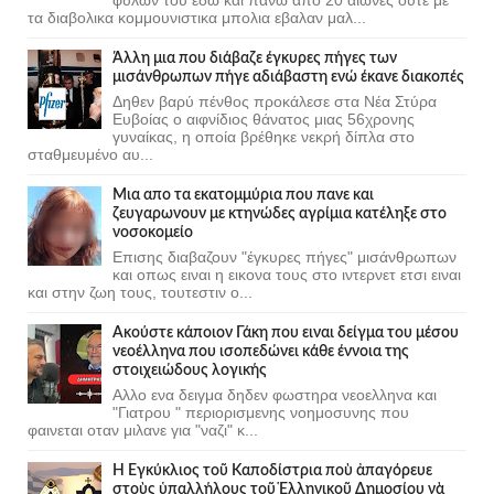
τα διαβολικα κομμουνιστικα μπολια εβαλαν μαλ...
Άλλη μια που διάβαζε έγκυρες πήγες των
μισάνθρωπων πήγε αδιάβαστη ενώ έκανε διακοπές
Δηθεν βαρύ πένθος προκάλεσε στα Νέα Στύρα
Ευβοίας ο αιφνίδιος θάνατος μιας 56χρονης
γυναίκας, η οποία βρέθηκε νεκρή δίπλα στο
σταθμευμένο αυ...
Μια απο τα εκατομμύρια που πανε και
ζευγαρωνουν με κτηνώδες αγρίμια κατέληξε στο
νοσοκομείο
Επισης διαβαζουν "έγκυρες πήγες" μισάνθρωπων
και οπως ειναι η εικονα τους στο ιντερνετ ετσι ειναι
και στην ζωη τους, τουτεστιν ο...
Ακούστε κάποιον Γάκη που ειναι δείγμα του μέσου
νεοέλληνα που ισοπεδώνει κάθε έννοια της
στοιχειώδους λογικής
Αλλο ενα δειγμα δηδεν φωστηρα νεοελληνα και
"Γιατρου " περιορισμενης νοημοσυνης που
φαινεται οταν μιλανε για "ναζι" κ...
Ἡ Ἐγκύκλιος τοῦ Καποδίστρια ποὺ ἀπαγόρευε
στοὺς ὑπαλλήλους τοῦ Ἑλληνικοῦ Δημοσίου νὰ