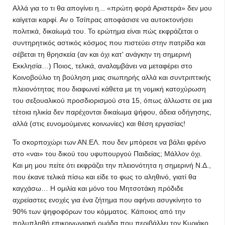
Αλλά για το τι θα απογίνει η... «πρώτη φορά Αριστερά» δεν μου
καίγεται καρφί. Αν ο Τσίπρας αποφάσισε να αυτοκτονήσει
πολιτικά, δικαίωμά του. Το ερώτημα είναι πώς εκφράζεται ο
συντηρητικός αστικός κόσμος που πιστεύει στην πατρίδα και
σέβεται τη θρησκεία (αν και όχι κατ' ανάγκην τη σημερινή
Εκκλησία…) Ποιος, τελικά, αναλαμβάνει να μεταφέρει στο
Κοινοβούλιο τη βούληση μιας σιωπηρής αλλά και συντριπτικής
πλειονότητας που διαφωνεί κάθετα με τη νομική κατοχύρωση
του σεξουαλικού προσδιορισμού στα 15, όπως άλλωστε σε μια
τέτοια ηλικία δεν παρέχονται δικαίωμα ψήφου, άδεια οδήγησης,
αλλά (στις ευνομούμενες κοινωνίες) και θέση εργασίας!
Το σκορποχώρι των ΑΝ.ΕΛ. που δεν μπόρεσε να βάλει φρένο
στο «ναι» του δικού του υφυπουργού Παιδείας; Μάλλον όχι.
Και μη μου πείτε ότι εκφράζει την πλειονότητα η σημερινή Ν.Δ.,
που έκανε τελικά πίσω και είδε το φως το αληθινό, γιατί θα
καγχάσω… Η ομιλία και μόνο του Μητσοτάκη πρόδιδε
αχρείαστες ενοχές για ένα ζήτημα που αφήνει ασυγκίνητο το
90% των ψηφοφόρων του κόμματος. Κάποιος από την
πολυπληθή επικοινωνιακή ομάδα που περιβάλλει τον Κυριάκο