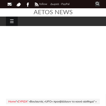
follow
Δωρεά - PayPal
AETOS NEWS
☰
Home
"»
ΣΥΡΙΖΑ
" »
Βουλευτές «UFO» προσβάλλουν το κοινό αίσθημα" »