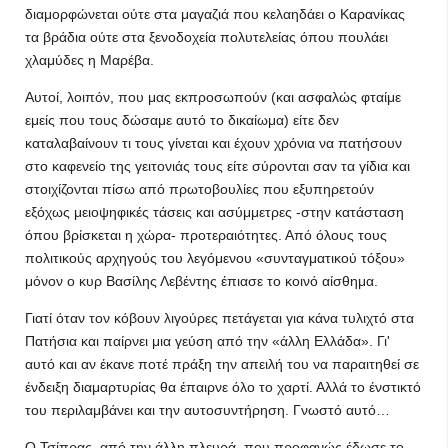
διαμορφώνεται ούτε στα μαγαζιά που κελαηδάει ο Καρανίκας
τα βράδια ούτε στα ξενοδοχεία πολυτελείας όπου πουλάει
χλαμύδες η Μαρέβα.
Αυτοί, λοιπόν, που μας εκπροσωπούν (και ασφαλώς φταίμε
εμείς που τους δώσαμε αυτό το δικαίωμα) είτε δεν
καταλαβαίνουν τι τους γίνεται και έχουν χρόνια να πατήσουν
στο καφενείο της γειτονιάς τους είτε σύρονται σαν τα γίδια και
στοιχίζονται πίσω από πρωτοβουλίες που εξυπηρετούν
εξόχως μειοψηφικές τάσεις και ασύμμετρες -στην κατάσταση
όπου βρίσκεται η χώρα- προτεραιότητες. Από όλους τους
πολιτικούς αρχηγούς του λεγόμενου «συνταγματικού τόξου»
μόνον ο κυρ Βασίλης Λεβέντης έπιασε το κοινό αίσθημα.
Γιατί όταν τον κόβουν λιγούρες πετάγεται για κάνα τυλιχτό στα
Πατήσια και παίρνει μια γεύση από την «άλλη Ελλάδα». Γι'
αυτό και αν έκανε ποτέ πράξη την απειλή του να παραιτηθεί σε
ένδειξη διαμαρτυρίας θα έπαιρνε όλο το χαρτί. Αλλά το ένστικτό
του περιλαμβάνει και την αυτοσυντήρηση. Γνωστό αυτό…
Ο Τσίπρας, από την άλλη πλευρά, που προφανώς έδωσε το