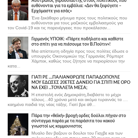
Αυστραλός γερουσιαστής στους πολιτικούς που
ευθύνονται για τα εμβόλια: «Δεν θα ξεφύγετε –
Ερχόμαστε για εσάς»
Ένα ξεκάθαρο μήνυμα προς τους πολιτικούς που
ευθύνονται για τους μαζικούς εμβολιασμούς για
τον Covid-19 και τις παρενέργειες που προκάλεσαν...
Γερμανός ΥΠΟΙΚ: «Πάρτε ποδήλατο και καθίστε
στο σπίτι για να πιέσουμε τον Β.Πούτιν»!
Μια απίστευτη οδηγία προς τους πολίτες έδωσε ο
υπουργός Οικονομικών της Γερμανίας Ρόμπερτ
Χάμπεκ, καθώς τους ζήτησε να περιορίσουν την
κατα...
ΓΙΑΤΙ ΡΕ ....ΠΑΛΙΑΝΘΡΩΠΕ ΠΑΠΑΔΟΠΟΥΛΕ
ΜΟΥ ΕΔΩΣΕΣ 20ΕΤΕΣ ΔΑΝΕΙΟ ΓΙΑ ΣΠΙΤΙ ΜΕ ΟΡΟ
ΝΑ ΕΧΕΙ ...ΤΟΥΑΛΕΤΑ ΜΕΣΑ;
Η επιστολή ενός Δημοκράτη,διαβάστε το μέχρι
τέλους...40 χρόνια μετά και ακόμα τυραννάς τα ....
καημένα παιδιά της νέας τάξης. Γιατί βρε άθ...
Πάρα την «θεϊκή» βροχή ορδες δούλοι πήγαν στο
σύνταγμα παρέα με τα παράσιτα του κακού
γνωστοί ως κομμουνιστες
Μυαλο δεν βαζουν οι δουλοι του Γιαχβε και των
φυλων του εδω και πανω απο 20 αιωνες ουτε με