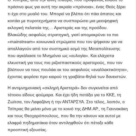
πράσινο φως για αυτή την ακραία «πρόνοια», ένας Θεός ξέρει
τι έχει στο μυαλό του. Μπορεί να βλέπει ότι πάει άπατος και
κοιτάει με πυροτεχνήματα να συσπειρώσει μια μειοψηφική
εκλογική πελατεία της… Αριστεράς και της προόδου.
Βλακώδης ασφαλώς στρατηγική, γιατί απομακρύνει τα πιο
«mainstream» κοινωνικά στρώματα που τον ψήφισαν για να
απαλλαγούν από τον συστημικό εσμό της Μεταπολίτευσης
που αγκάλιασε το Μνημόνιο ως «ευλογία». Και ελάχιστα
ελκυστική για τους πιο ριζοσπαστικούς αριστερούς, που τον
βλέπουν να τους πουλάει εκ του ασφαλούς «εναλλακτικότητα»,
έχοντας φορέσει προ καιρού τη γραβάτα-θηλιά των δανειστών.
Η αντιμνημονιακή «σκληρή Αριστερά» δεν συγκινείται από
τέτοιου είδους φούμαρα. Και έχει ήδη πετάξει για το ΚΚΕ, τη
Ζωίτσα, τον Λαφαζάνη ή την ΑΝΤΑΡΣΥΑ. Στο τέλος, λοιπόν, ο
Τσίπρας θα μείνει μόνο με το κοινό της ΔΗΜ.ΑΡ., τη Γιαννακάκη
και τους Θεοχαρόπουλους, που θα την κάνουν και αυτοί με
ελαφρά πηδηματάκια όταν αντιληφθούν ότι πέταξε κάθε
προοπτική εξουσίας.