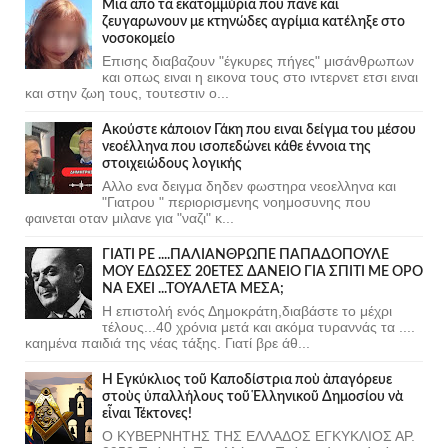
Μια απο τα εκατομμύρια που πανε και
ζευγαρωνουν με κτηνώδες αγρίμια κατέληξε στο
νοσοκομείο
Επισης διαβαζουν "έγκυρες πήγες" μισάνθρωπων
και οπως ειναι η εικονα τους στο ιντερνετ ετσι ειναι
και στην ζωη τους, τουτεστιν ο...
Ακούστε κάποιον Γάκη που ειναι δείγμα του μέσου
νεοέλληνα που ισοπεδώνει κάθε έννοια της
στοιχειώδους λογικής
Αλλο ενα δειγμα δηδεν φωστηρα νεοελληνα και
"Γιατρου " περιορισμενης νοημοσυνης που
φαινεται οταν μιλανε για "ναζι" κ...
ΓΙΑΤΙ ΡΕ ....ΠΑΛΙΑΝΘΡΩΠΕ ΠΑΠΑΔΟΠΟΥΛΕ
ΜΟΥ ΕΔΩΣΕΣ 20ΕΤΕΣ ΔΑΝΕΙΟ ΓΙΑ ΣΠΙΤΙ ΜΕ ΟΡΟ
ΝΑ ΕΧΕΙ ...ΤΟΥΑΛΕΤΑ ΜΕΣΑ;
Η επιστολή ενός Δημοκράτη,διαβάστε το μέχρι
τέλους...40 χρόνια μετά και ακόμα τυραννάς τα ....
καημένα παιδιά της νέας τάξης. Γιατί βρε άθ...
Ἡ Ἐγκύκλιος τοῦ Καποδίστρια ποὺ ἀπαγόρευε
στοὺς ὑπαλλήλους τοῦ Ἑλληνικοῦ Δημοσίου νὰ
εἶναι Τέκτονες!
Ο ΚΥΒΕΡΝΗΤΗΣ ΤΗΣ ΕΛΛΑΔΟΣ ΕΓΚΥΚΛΙΟΣ ΑΡ.