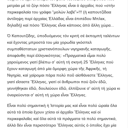
μετράει μέ τό ζύγι πόσο Ἕλληνας εἶναι ὁ ἀρχαῖος πού «στήν
περικεφαλαία του γράφει “μολών λαβέ”»!!! (ἡ καπουτζίδεια
ἀντίληψη περί ἀρχαίας Ἑλλάδας εἶναι ἐπιπέδου Μπλεκ,
δηλαδή) καί πόσο Ἕλληνας εἶναι κάποιος ἀπό ἄλλη χώρα...
Ὁ Καπουτζίδης, ὑποδυόμενος τόν κριτή σέ ἐκπομπή ταλέντων
καί ἔχοντας μπροστά του μία χορωδία γκόσπελ
συμπαθέστατων χριστιανόπουλων νιγηριανῆς καταγωγῆς,
ἀπεφάνθη περί ἑλληνικότητας: «Πραγματικά εἶμαι πολύ
χαρούμενος γιατί βλέπω σ' αὐτή τή σκηνή 25 Ἕλληνες πού
ἔχουν καταγωγή ἀπό μία ὄμορφη χώρα τῆς Ἀφρικῆς, τή
Νιγηρία, καί χαίρομαι πάρα πολύ ποῦ αἰσθάνεστε Ἕλληνες,
γιατί εἴσαστε Ἕλληνες, γιατί οἱ ἄνθρωποι πού ζοῦν ἐδῶ,
γεννήθηκαν ἐδῶ, δουλεύουν ἐδῶ, ἐλπίζουνε σ' αὐτή τή χώρα κι
ὀνειρεύονται σ' αὐτή τή χώρα εἶναι Ἕλληνες.
Εἶναι πολύ σημαντική ἡ Ἱστορία μας καί εἶναι πολύ ὡραία ὅλα
αὐτά τά ὁποία ἔχουν χτίσει οἱ ἀρχαῖοι Ἕλληνες καί οἱ
περικεφαλαῖες καί ὅλα αὐτά τά πράγματα τά πολύ σημαντικά,
ἀλλά δέν εἶναι περισσότερο Ἕλληνας αὐτός ὁ ὁποῖος ἔχει μία