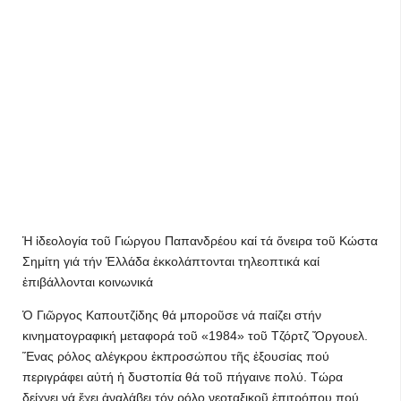
Ἡ ἰδεολογία τοῦ Γιώργου Παπανδρέου καί τά ὄνειρα τοῦ Κώστα
Σημίτη γιά τήν Ἑλλάδα ἐκκολάπτονται τηλεοπτικά καί
ἐπιβάλλονται κοινωνικά
Ὁ Γιῶργος Καπουτζίδης θά μποροῦσε νά παίζει στήν
κινηματογραφική μεταφορά τοῦ «1984» τοῦ Τζόρτζ Ὄργουελ.
Ἕνας ρόλος αλέγκρου ἐκπροσώπου τῆς ἐξουσίας πού
περιγράφει αὐτή ἡ δυστοπία θά τοῦ πήγαινε πολύ. Τώρα
δείχνει νά ἔχει ἀναλάβει τόν ρόλο νεοταξικοῦ ἐπιτρόπου πού