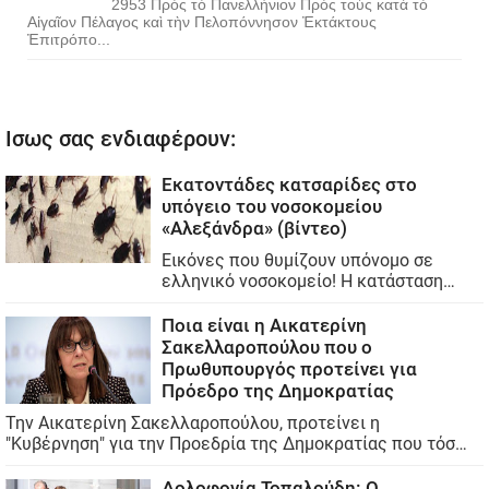
2953 Πρὸς τὸ Πανελλήνιον Πρὸς τοὺς κατὰ τὸ
Αἰγαῖον Πέλαγος καὶ τὴν Πελοπόννησον Ἐκτάκτους
Ἐπιτρόπο...