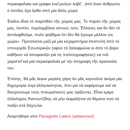
περικεφαλαία καί γράφει ένα“μολών λαβέ”, ἀπό ἕναν ἄνθρωπο
ὁ ὁποῖος ἔχει ἔρθει ἀπό μία ἄλλη χώρα.
Ἐκεῖνο εἶναι τό παρελθόν τῆς χώρας μας. Το παρόν τῆς χώρας
μας, λοιπόν, περιλαμβάνει αὐτούς τούς Ἕλληνες καί ἄν δέν τό
ἀντιληφθοῦμε, πολύ φοβᾶμαι ὅτι δέν θά ἔχουμε μέλλον ὡς
χώρα». Προτείνεται μαζί μέ μία εὐχαριστήρια ἐπιστολή ἀπό τό
ὑπουργεῖο Ἐσωτερικῶν (αφού τό ξαλαφρώνει κι ἀπό τό βαρύ
καθῆκον νά ἀποφασίζει γιά τίς πολιτογραφήσεις) νά τοῦ
χαριστεῖ καί μία περικεφαλαία μέ τήν ἐπιγραφή τῆς ἀρεσκείας
του.
Ἐπίσης, θά μᾶς ἔκανε μεγάλη χάρη ἄν μᾶς κερνοῦσε ἀκόμα μία
δημηγορία περί ἑλληνικότητας, ἔτσι γιά νά κεφάρουμε καί νά
διευρύνουμε τούς πνευματικούς μας ὁρίζοντες. Εἶναι κρίμα
ὁλόκληρος Καπουτζίδης νά μήν ἐκφράζεται σέ θέματα πού τά
παίζει στά δάχτυλα.
Αναρτήθηκε από
Panagiotis Liakos (adiavroxoi)