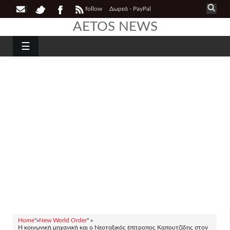
follow
Δωρεά - PayPal
AETOS NEWS
☰
Home
"»
New World Order
" »
Η κοινωνική μηχανική και ο Νεοταξικός ἐπίτροπος Καπουτζίδης στον