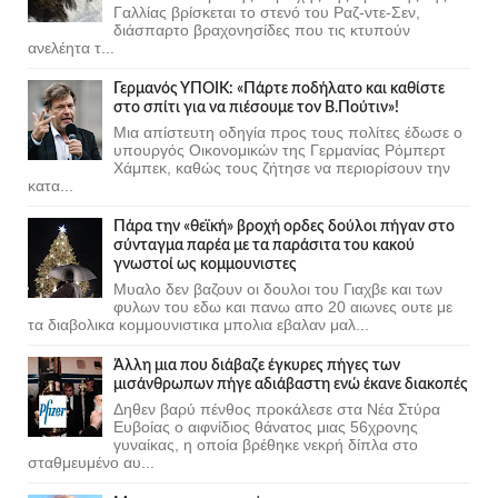
Γαλλίας βρίσκεται το στενό του Ραζ-ντε-Σεν,
διάσπαρτο βραχονησίδες που τις κτυπούν
ανελέητα τ...
Γερμανός ΥΠΟΙΚ: «Πάρτε ποδήλατο και καθίστε
στο σπίτι για να πιέσουμε τον Β.Πούτιν»!
Μια απίστευτη οδηγία προς τους πολίτες έδωσε ο
υπουργός Οικονομικών της Γερμανίας Ρόμπερτ
Χάμπεκ, καθώς τους ζήτησε να περιορίσουν την
κατα...
Πάρα την «θεϊκή» βροχή ορδες δούλοι πήγαν στο
σύνταγμα παρέα με τα παράσιτα του κακού
γνωστοί ως κομμουνιστες
Μυαλο δεν βαζουν οι δουλοι του Γιαχβε και των
φυλων του εδω και πανω απο 20 αιωνες ουτε με
τα διαβολικα κομμουνιστικα μπολια εβαλαν μαλ...
Άλλη μια που διάβαζε έγκυρες πήγες των
μισάνθρωπων πήγε αδιάβαστη ενώ έκανε διακοπές
Δηθεν βαρύ πένθος προκάλεσε στα Νέα Στύρα
Ευβοίας ο αιφνίδιος θάνατος μιας 56χρονης
γυναίκας, η οποία βρέθηκε νεκρή δίπλα στο
σταθμευμένο αυ...