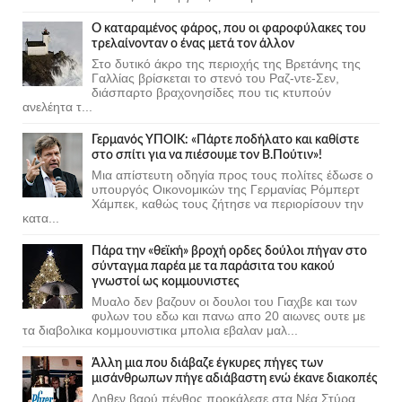
Ο καταραμένος φάρος, που οι φαροφύλακες του
τρελαίνονταν ο ένας μετά τον άλλον
Στο δυτικό άκρο της περιοχής της Βρετάνης της
Γαλλίας βρίσκεται το στενό του Ραζ-ντε-Σεν,
διάσπαρτο βραχονησίδες που τις κτυπούν
ανελέητα τ...
Γερμανός ΥΠΟΙΚ: «Πάρτε ποδήλατο και καθίστε
στο σπίτι για να πιέσουμε τον Β.Πούτιν»!
Μια απίστευτη οδηγία προς τους πολίτες έδωσε ο
υπουργός Οικονομικών της Γερμανίας Ρόμπερτ
Χάμπεκ, καθώς τους ζήτησε να περιορίσουν την
κατα...
Πάρα την «θεϊκή» βροχή ορδες δούλοι πήγαν στο
σύνταγμα παρέα με τα παράσιτα του κακού
γνωστοί ως κομμουνιστες
Μυαλο δεν βαζουν οι δουλοι του Γιαχβε και των
φυλων του εδω και πανω απο 20 αιωνες ουτε με
τα διαβολικα κομμουνιστικα μπολια εβαλαν μαλ...
Άλλη μια που διάβαζε έγκυρες πήγες των
μισάνθρωπων πήγε αδιάβαστη ενώ έκανε διακοπές
Δηθεν βαρύ πένθος προκάλεσε στα Νέα Στύρα