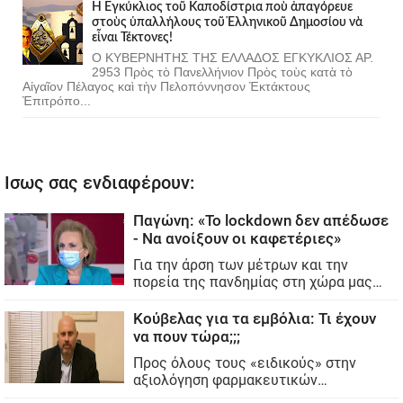
Ἡ Ἐγκύκλιος τοῦ Καποδίστρια ποὺ ἀπαγόρευε
στοὺς ὑπαλλήλους τοῦ Ἑλληνικοῦ Δημοσίου νὰ
εἶναι Τέκτονες!
Ο ΚΥΒΕΡΝΗΤΗΣ ΤΗΣ ΕΛΛΑΔΟΣ ΕΓΚΥΚΛΙΟΣ ΑΡ.
2953 Πρὸς τὸ Πανελλήνιον Πρὸς τοὺς κατὰ τὸ
Αἰγαῖον Πέλαγος καὶ τὴν Πελοπόννησον Ἐκτάκτους
Ἐπιτρόπο...