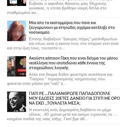
Ευβοίας ο αιφνίδιος θάνατος μιας 56χρονης
γυναίκας, η οποία βρέθηκε νεκρή δίπλα στο
σταθμευμένο αυ...
Μια απο τα εκατομμύρια που πανε και
ζευγαρωνουν με κτηνώδες αγρίμια κατέληξε στο
νοσοκομείο
Επισης διαβαζουν "έγκυρες πήγες" μισάνθρωπων
και οπως ειναι η εικονα τους στο ιντερνετ ετσι ειναι
και στην ζωη τους, τουτεστιν ο...
Ακούστε κάποιον Γάκη που ειναι δείγμα του μέσου
νεοέλληνα που ισοπεδώνει κάθε έννοια της
στοιχειώδους λογικής
Αλλο ενα δειγμα δηδεν φωστηρα νεοελληνα και
"Γιατρου " περιορισμενης νοημοσυνης που
φαινεται οταν μιλανε για "ναζι" κ...
ΓΙΑΤΙ ΡΕ ....ΠΑΛΙΑΝΘΡΩΠΕ ΠΑΠΑΔΟΠΟΥΛΕ
ΜΟΥ ΕΔΩΣΕΣ 20ΕΤΕΣ ΔΑΝΕΙΟ ΓΙΑ ΣΠΙΤΙ ΜΕ ΟΡΟ
ΝΑ ΕΧΕΙ ...ΤΟΥΑΛΕΤΑ ΜΕΣΑ;
Η επιστολή ενός Δημοκράτη,διαβάστε το μέχρι
τέλους...40 χρόνια μετά και ακόμα τυραννάς τα ....
καημένα παιδιά της νέας τάξης. Γιατί βρε άθ...