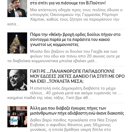
στο σπίτι για να πιέσουμε τον Β.Πούτιν»!
Μια απίστευτη οδηγία προς τους πολίτες έδωσε ο
υπουργός Οικονομικών της Γερμανίας Ρόμπερτ
Χάμπεκ, καθώς τους ζήτησε να περιορίσουν την
κατα...
Πάρα την «θεϊκή» βροχή ορδες δούλοι πήγαν στο
σύνταγμα παρέα με τα παράσιτα του κακού
γνωστοί ως κομμουνιστες
Μυαλο δεν βαζουν οι δουλοι του Γιαχβε και των
φυλων του εδω και πανω απο 20 αιωνες ουτε με
τα διαβολικα κομμουνιστικα μπολια εβαλαν μαλ...
ΓΙΑΤΙ ΡΕ ....ΠΑΛΙΑΝΘΡΩΠΕ ΠΑΠΑΔΟΠΟΥΛΕ
ΜΟΥ ΕΔΩΣΕΣ 20ΕΤΕΣ ΔΑΝΕΙΟ ΓΙΑ ΣΠΙΤΙ ΜΕ ΟΡΟ
ΝΑ ΕΧΕΙ ...ΤΟΥΑΛΕΤΑ ΜΕΣΑ;
Η επιστολή ενός Δημοκράτη,διαβάστε το μέχρι
τέλους...40 χρόνια μετά και ακόμα τυραννάς τα ....
καημένα παιδιά της νέας τάξης. Γιατί βρε άθ...
Άλλη μια που διάβαζε έγκυρες πήγες των
μισάνθρωπων πήγε αδιάβαστη ενώ έκανε διακοπές
Δηθεν βαρύ πένθος προκάλεσε στα Νέα Στύρα
Ευβοίας ο αιφνίδιος θάνατος μιας 56χρονης
γυναίκας, η οποία βρέθηκε νεκρή δίπλα στο