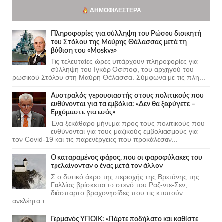
ΔΗΜΟΦΙΛΈΣΤΕΡΑ
Πληροφορίες για σύλληψη του Ρώσου διοικητή
του Στόλου της Mαύρης Θάλασσας μετά τη
βύθιση του «Moskva»
Τις τελευταίες ώρες υπάρχουν πληροφορίες για
σύλληψη του Ιγκόρ Οσίποφ, του αρχηγού του
ρωσικού Στόλου στη Μαύρη Θάλασσα. Σύμφωνα με τις πλη...
Αυστραλός γερουσιαστής στους πολιτικούς που
ευθύνονται για τα εμβόλια: «Δεν θα ξεφύγετε –
Ερχόμαστε για εσάς»
Ένα ξεκάθαρο μήνυμα προς τους πολιτικούς που
ευθύνονται για τους μαζικούς εμβολιασμούς για
τον Covid-19 και τις παρενέργειες που προκάλεσαν...
Ο καταραμένος φάρος, που οι φαροφύλακες του
τρελαίνονταν ο ένας μετά τον άλλον
Στο δυτικό άκρο της περιοχής της Βρετάνης της
Γαλλίας βρίσκεται το στενό του Ραζ-ντε-Σεν,
διάσπαρτο βραχονησίδες που τις κτυπούν
ανελέητα τ...
Γερμανός ΥΠΟΙΚ: «Πάρτε ποδήλατο και καθίστε