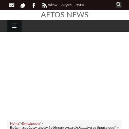
follow
Δωρεά - PayPal
AETOS NEWS
☰
Home
"»
Ενημέρωση
" »
Βρέφη τεσσάρων μηνών βρέθηκαν εγκαταλελειμμένα σε διαμέρισμα!" »