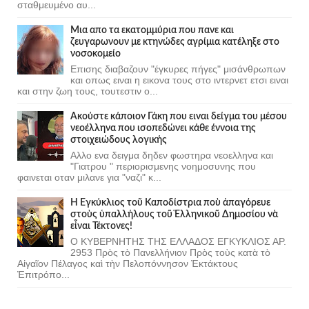
σταθμευμένο αυ...
Μια απο τα εκατομμύρια που πανε και
ζευγαρωνουν με κτηνώδες αγρίμια κατέληξε στο
νοσοκομείο
Επισης διαβαζουν "έγκυρες πήγες" μισάνθρωπων
και οπως ειναι η εικονα τους στο ιντερνετ ετσι ειναι
και στην ζωη τους, τουτεστιν ο...
Ακούστε κάποιον Γάκη που ειναι δείγμα του μέσου
νεοέλληνα που ισοπεδώνει κάθε έννοια της
στοιχειώδους λογικής
Αλλο ενα δειγμα δηδεν φωστηρα νεοελληνα και
"Γιατρου " περιορισμενης νοημοσυνης που
φαινεται οταν μιλανε για "ναζι" κ...
Ἡ Ἐγκύκλιος τοῦ Καποδίστρια ποὺ ἀπαγόρευε
στοὺς ὑπαλλήλους τοῦ Ἑλληνικοῦ Δημοσίου νὰ
εἶναι Τέκτονες!
Ο ΚΥΒΕΡΝΗΤΗΣ ΤΗΣ ΕΛΛΑΔΟΣ ΕΓΚΥΚΛΙΟΣ ΑΡ.
2953 Πρὸς τὸ Πανελλήνιον Πρὸς τοὺς κατὰ τὸ
Αἰγαῖον Πέλαγος καὶ τὴν Πελοπόννησον Ἐκτάκτους
Ἐπιτρόπο...