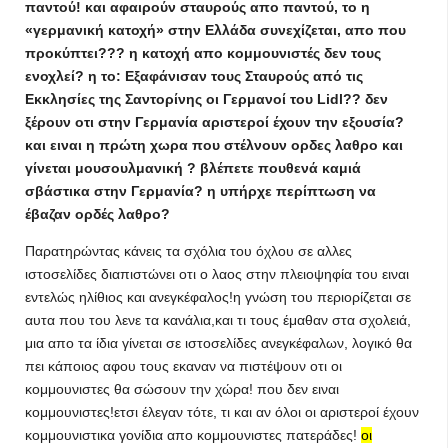
παντού! και αφαιρούν σταυρούς απο παντού, το η
«γερμανική κατοχή» στην Ελλάδα συνεχίζεται, απο που
προκύπτει??? η κατοχή απο κομμουνιστές δεν τους
ενοχλεί? η το: Εξαφάνισαν τους Σταυρούς από τις
Εκκλησίες της Σαντορίνης οι
Γερμανοί
του Lidl?? δεν
ξέρουν οτι στην Γερμανία αριστεροί έχουν την εξουσία?
και ειναι η πρώτη χωρα που στέλνουν ορδες λαθρο και
γίνεται μουσουλμανική ? βλέπετε πουθενά καμιά
σβάστικα στην Γερμανία? η υπήρχε περίπτωση να
έβαζαν ορδές λαθρο?
Παρατηρώντας κάνεις τα σχόλια του όχλου σε αλλες
ιστοσελίδες διαπιστώνει οτι ο λαος στην πλειοψηφία του ειναι
εντελώς ηλίθιος και ανεγκέφαλος!η γνώση του περιορίζεται σε
αυτα που του λενε τα κανάλια,και τι τους έμαθαν στα σχολειά,
μια απο τα ίδια γίνεται σε ιστοσελίδες ανεγκέφαλων, λογικό θα
πει κάποιος αφου τους εκαναν να πιστέψουν οτι οι
κομμουνιστες θα σώσουν την χώρα! που δεν ειναι
κομμουνιστες!ετσι έλεγαν τότε, τι και αν όλοι οι αριστεροί έχουν
κομμουνιστικα γονίδια απο κομμουνιστες πατεράδες!
οι