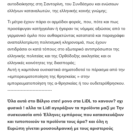
αυτοδιοίκησης στη Σαντορίνη, του Συνδέσμου και ενώσεων
ελλήνων καταναλωτών, της ελληνικής κοινής γνώμης;
Τι μέτρα έχουν πάρει οι αρμόδιοι φορείς, που, πότε και πως
προσέφυγαν κατήγγειλαν ή ήγειραν τις νόμιμες αξιώσεις από το
γερμανικό όμιλο που αυθαιρετώντας καταπατά και παραγράφει
αναπαλλοτρίωτη πολιτισμική κληρονομιά, πως έχουν
αντιδράσει οι κατά τόπους στο εξωτερικό αντιπρόσωποι της
ελληνικής πολιτείας και της Ορθόδοξης εκκλησίας και οι
ελληνικές κοινότητες της διασποράς;
Aυτή η καμπάνια ουσιαστικά σηματοδοτεί το πέρασμα από την
»εμπορευματοποίηση της θρησκείας » στην
εμπορευματοποίηση της α-θρησκείας ή του ουδετερόθρησκου.
------------------------------
Όλα αυτά στο Βέλγιο ετσι! μονο στα LiDL το κανουν? οχι
φυσικά !
αλλα τα Lidl αγοράζουν τα προϊόντα μαζί με Την
συσκευασία από Έλληνες εμπόρους που κατασκευάζουν
και τυποποιούν τα προϊόντα τους άρα
? και όλη η
Ευρώπη γίνεται μουσουλμανική με τους αριστερούς