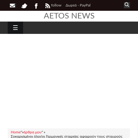
follow
Δωρεά - PayPal
AETOS NEWS
☰
Home
"»
άρθρα μου
" »
Σοκαρισμένοι όλοι!οι Γερμανικές εταιρείες αφαιρούν τους σταυρούς