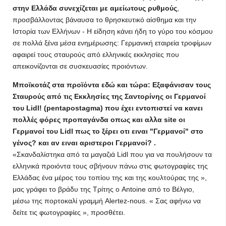
στην Ελλάδα συνεχίζεται με αμείωτους ρυθμούς
,
προσβάλλοντας βάναυσα το θρησκευτικό αίσθημα και την
Ιστορία των Ελλήνων - Η είδηση κάνει ήδη το γύρο του κόσμου
σε πολλά ξένα μέσα ενημέρωσης: Γερμανική εταιρεία τροφίμων
αφαιρεί τους σταυρούς από ελληνικές εκκλησίες που
απεικονίζονται σε συσκευασίες προιόντων.
Μποϊκοτάζ στα προϊόντα εδώ και τώρα: Εξαφάνισαν τους
Σταυρούς από τις Εκκλησίες της Σαντορίνης οι Γερμανοί
του Lidl! (pentapostagma) που έχει εντοπιστεί να κανει
πολλές φόρες προπαγάνδα οπως και αλλα site οι
Γερμανοί του Lidl πως το ξέρει οτι ειναι "Γερμανοί" στο
γένος? και αν ειναι αριστεροι Γερμανοί? .
«Σκανδαλίστηκα από τα μαγαζιά Lidl που για να πουλήσουν τα
ελληνικά προιόντα τους σβήνουν πάνω στις φωτογραφίες της
Ελλάδας ένα μέρος του τοπίου της και της κουλτούρας της »,
μας γράφει το βράδυ της Τρίτης ο Antoine από το Βέλγιο,
μέσω της πορτοκαλί γραμμή Alertez-nous. « Σας αφήνω να
δείτε τις φωτογραφίες », προσθέτει.