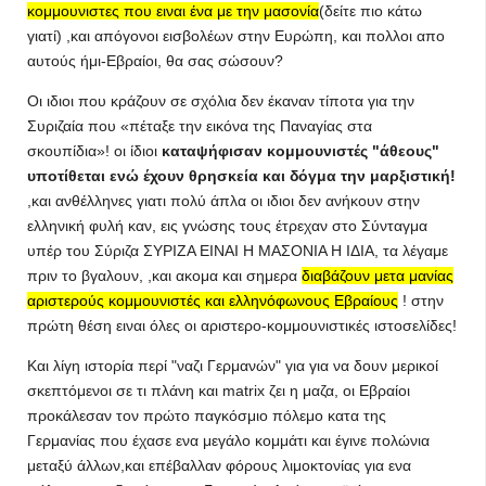
κομμουνιστες που ειναι ένα με την μασονία
(δείτε πιο κάτω
γιατί) ,και απόγονοι εισβολέων στην Ευρώπη, και πολλοι απο
αυτούς ήμι-Εβραίοι, θα σας σώσουν?
Οι ιδιοι που κράζουν σε σχόλια δεν έκαναν τίποτα για την
Συριζαία που «πέταξε την εικόνα της Παναγίας στα
σκουπίδια»! οι ίδιοι
καταψήφισαν κομμουνιστές "άθεους"
υποτίθεται ενώ έχουν θρησκεία και δόγμα την μαρξιστική!
,και ανθέλληνες γιατι πολύ άπλα οι ιδιοι δεν ανήκουν στην
ελληνική φυλή καν, εις γνώσης τους έτρεχαν στο Σύνταγμα
υπέρ του Σύριζα ΣΥΡΙΖΑ ΕΙΝΑΙ Η ΜΑΣΟΝΙΑ Η ΙΔΙΑ, τα λέγαμε
πριν το βγαλουν, ,και ακομα και σημερα
διαβάζουν μετα μανίας
αριστερούς κομμουνιστές και ελληνόφωνους Εβραίους
! στην
πρώτη θέση ειναι όλες οι αριστερο-κομμουνιστικές ιστοσελίδες!
Και λίγη ιστορία περί "ναζι Γερμανών" για για να δουν μερικοί
σκεπτόμενοι σε τι πλάνη και matrix ζει η μαζα, οι Εβραίοι
προκάλεσαν τον πρώτο παγκόσμιο πόλεμο κατα της
Γερμανίας που έχασε ενα μεγάλο κομμάτι και έγινε πολώνια
μεταξύ άλλων,και επέβαλλαν φόρους λιμοκτονίας για ενα