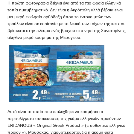
Η πρώτη φωτογραφία δείχνει ένα από τα πιο ωραία ελληνικά
τοπία ημιεμβληματικό. Δεν είναι η Ακρόπολη αλλά βέβαια είναι
μια μικρή εκκλησία ορθόδοξη όπου το έντονο μπλε των
τρούλων είναι σε contraste με το λευκό των τοίχων της και που
βρίσκεται στην πλευρά ενός βράχου στο νησί της Σανατορίνης,
αληθινό μικρό κόσμημα της Μεσογείου.
Αυτό είναι το τοπίο που επιλέχθηκε να κοσμήσει τα
περιτυλίγματα-συσκευασίες της γκάμα ελληνικών προιόντων
ERIDANOUS « Original Greek Product » (« αυθεντικό ελληνικό
προιόν »). Moυσακάς, γιαούρτι,καρπούζια ή ακόμη φέτα