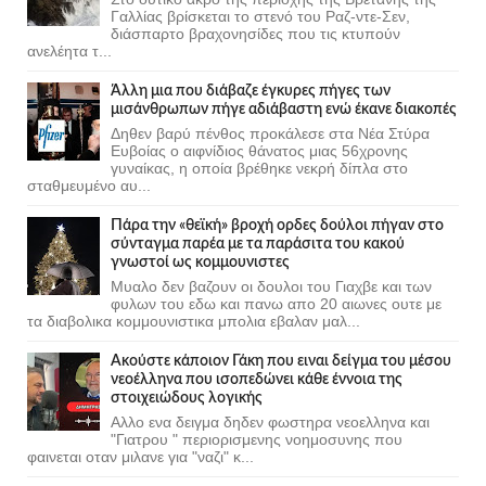
Γαλλίας βρίσκεται το στενό του Ραζ-ντε-Σεν,
διάσπαρτο βραχονησίδες που τις κτυπούν
ανελέητα τ...
Άλλη μια που διάβαζε έγκυρες πήγες των
μισάνθρωπων πήγε αδιάβαστη ενώ έκανε διακοπές
Δηθεν βαρύ πένθος προκάλεσε στα Νέα Στύρα
Ευβοίας ο αιφνίδιος θάνατος μιας 56χρονης
γυναίκας, η οποία βρέθηκε νεκρή δίπλα στο
σταθμευμένο αυ...
Πάρα την «θεϊκή» βροχή ορδες δούλοι πήγαν στο
σύνταγμα παρέα με τα παράσιτα του κακού
γνωστοί ως κομμουνιστες
Μυαλο δεν βαζουν οι δουλοι του Γιαχβε και των
φυλων του εδω και πανω απο 20 αιωνες ουτε με
τα διαβολικα κομμουνιστικα μπολια εβαλαν μαλ...
Ακούστε κάποιον Γάκη που ειναι δείγμα του μέσου
νεοέλληνα που ισοπεδώνει κάθε έννοια της
στοιχειώδους λογικής
Αλλο ενα δειγμα δηδεν φωστηρα νεοελληνα και
"Γιατρου " περιορισμενης νοημοσυνης που
φαινεται οταν μιλανε για "ναζι" κ...