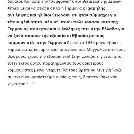
δυνατοί. Και αυτη την "συμφωνία" υποτίθεται ειρήνης Στάλιν-
Χίτλερ μέχρι να φτιάξει όπλα η Γερμανία
οι χαμηλής
αντίληψης και ηλίθιοι θεωρούν οτι ηταν σύμμαχοι για
τέτοια ηλιθιότητα μιλάμε
!!
ποιοι πολεμούσαν κατα της
Γερμανίας που ηταν και φιλέλληνες τότε,στην Ελλαδα για
να ξανά πάρουν την εξουσία οι Εβραίοι με τους
κομμουνιστές στην Γερμανία?
μετά το 1945 μονο Εβραίοι
κομμουνιστές και αριστεροι απόγονοι των Μογγόλων απο τους
βιασμούς, έχουν την εξουσία εκεί! Στην Ελλάδα τι γίνεται απο
τότε? εκτός αυτού παρατηρώντας τους αριστερούς
κομμουνιστές μεσώ ίντερνετ (θα τους βρείτε να λένε για "ναζι"
συνεχεία και φασίστες)μη ομοίους τους, διαπιστώθηκε κάτι
χειρότερο!!....!