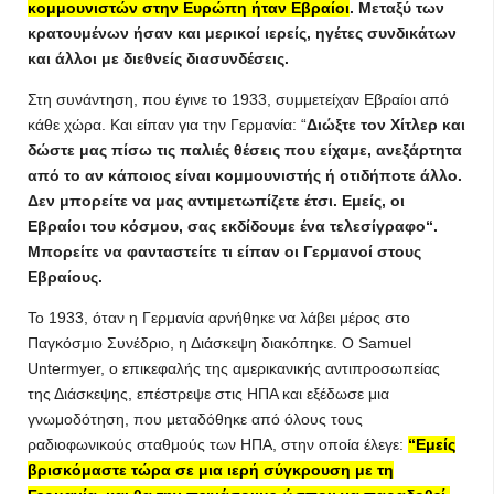
κομμουνιστών στην Ευρώπη ήταν Εβραίοι
. Μεταξύ των
κρατουμένων ήσαν και μερικοί ιερείς, ηγέτες συνδικάτων
και άλλοι με διεθνείς διασυνδέσεις.
Στη συνάντηση, που έγινε το 1933, συμμετείχαν Εβραίοι από
κάθε χώρα. Και είπαν για την Γερμανία: “
Διώξτε τον Χίτλερ και
δώστε μας πίσω τις παλιές θέσεις που είχαμε, ανεξάρτητα
από το αν κάποιος είναι κομμουνιστής ή οτιδήποτε άλλο.
Δεν μπορείτε να μας αντιμετωπίζετε έτσι. Εμείς, οι
Εβραίοι του κόσμου, σας εκδίδουμε ένα τελεσίγραφο“.
Μπορείτε να φανταστείτε τι είπαν οι Γερμανοί στους
Εβραίους.
Το 1933, όταν η Γερμανία αρνήθηκε να λάβει μέρος στο
Παγκόσμιο Συνέδριο, η Διάσκεψη διακόπηκε. Ο Samuel
Untermyer, ο επικεφαλής της αμερικανικής αντιπροσωπείας
της Διάσκεψης, επέστρεψε στις ΗΠΑ και εξέδωσε μια
γνωμοδότηση, που μεταδόθηκε από όλους τους
ραδιοφωνικούς σταθμούς των ΗΠΑ, στην οποία έλεγε:
“Εμείς
βρισκόμαστε τώρα σε μια ιερή σύγκρουση με τη