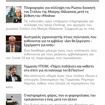
Πληροφορίες για σύλληψη του Ρώσου διοικητή
του Στόλου της Mαύρης Θάλασσας μετά τη
βύθιση του «Moskva»
Τις τελευταίες ώρες υπάρχουν πληροφορίες για
σύλληψη του Ιγκόρ Οσίποφ, του αρχηγού του
ρωσικού Στόλου στη Μαύρη Θάλασσα. Σύμφωνα με τις πλη...
Αυστραλός γερουσιαστής στους πολιτικούς που
ευθύνονται για τα εμβόλια: «Δεν θα ξεφύγετε –
Ερχόμαστε για εσάς»
Ένα ξεκάθαρο μήνυμα προς τους πολιτικούς που
ευθύνονται για τους μαζικούς εμβολιασμούς για
τον Covid-19 και τις παρενέργειες που προκάλεσαν...
Γερμανός ΥΠΟΙΚ: «Πάρτε ποδήλατο και καθίστε
στο σπίτι για να πιέσουμε τον Β.Πούτιν»!
Μια απίστευτη οδηγία προς τους πολίτες έδωσε ο
υπουργός Οικονομικών της Γερμανίας Ρόμπερτ
Χάμπεκ, καθώς τους ζήτησε να περιορίσουν την
κατα...
Ο καταραμένος φάρος, που οι φαροφύλακες του
τρελαίνονταν ο ένας μετά τον άλλον
Στο δυτικό άκρο της περιοχής της Βρετάνης της