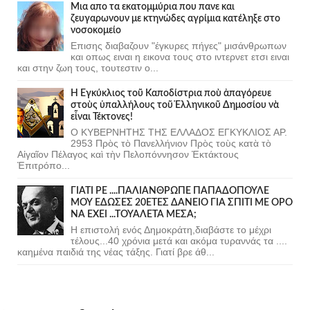
Μια απο τα εκατομμύρια που πανε και
ζευγαρωνουν με κτηνώδες αγρίμια κατέληξε στο
νοσοκομείο
Επισης διαβαζουν "έγκυρες πήγες" μισάνθρωπων
και οπως ειναι η εικονα τους στο ιντερνετ ετσι ειναι
και στην ζωη τους, τουτεστιν ο...
Ἡ Ἐγκύκλιος τοῦ Καποδίστρια ποὺ ἀπαγόρευε
στοὺς ὑπαλλήλους τοῦ Ἑλληνικοῦ Δημοσίου νὰ
εἶναι Τέκτονες!
Ο ΚΥΒΕΡΝΗΤΗΣ ΤΗΣ ΕΛΛΑΔΟΣ ΕΓΚΥΚΛΙΟΣ ΑΡ.
2953 Πρὸς τὸ Πανελλήνιον Πρὸς τοὺς κατὰ τὸ
Αἰγαῖον Πέλαγος καὶ τὴν Πελοπόννησον Ἐκτάκτους
Ἐπιτρόπο...
ΓΙΑΤΙ ΡΕ ....ΠΑΛΙΑΝΘΡΩΠΕ ΠΑΠΑΔΟΠΟΥΛΕ
ΜΟΥ ΕΔΩΣΕΣ 20ΕΤΕΣ ΔΑΝΕΙΟ ΓΙΑ ΣΠΙΤΙ ΜΕ ΟΡΟ
ΝΑ ΕΧΕΙ ...ΤΟΥΑΛΕΤΑ ΜΕΣΑ;
Η επιστολή ενός Δημοκράτη,διαβάστε το μέχρι
τέλους...40 χρόνια μετά και ακόμα τυραννάς τα ....
καημένα παιδιά της νέας τάξης. Γιατί βρε άθ...