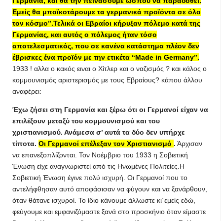
Γερμανία, και θα την πεινάσουμε ώσπου να παραδοθεί.
Εμείς θα μποϊκοτάρουμε τα γερμανικά προϊόντα σε όλο
τον κόσμο”.Τελικά οι Εβραίοι κήρυξαν πόλεμο κατά της
Γερμανίας, και αυτός ο πόλεμος ήταν τόσο
αποτελεσματικός, που σε κανένα κατάστημα πλέον δεν
έβρισκες ένα προϊόν με την ετικέτα “Made in Germany”.
1933 ! αλλα ο κακός ειναι ο Χίτλερ και ο ναζισμός ? και κάλος ο
κομμουνισμός αριστερισμός με τους Εβραίους? κάπου άλλου
αναφέρει:
Έχω ζήσει στη Γερμανία και ξέρω ότι οι Γερμανοί είχαν να
επιλέξουν μεταξύ του κομμουνισμού και του
χριστιανισμού. Ανάμεσα σ’ αυτά τα δύο δεν υπήρχε
τίποτα.
Οι Γερμανοί επέλεξαν τον Χριστιανισμό
.
Άρχισαν
να επανεξοπλίζονται. Τον Νοέμβριο του 1933 η Σοβιετική
Ένωση είχε αναγνωριστεί από τις Ηνωμένες Πολιτείες.Η
Σοβιετική Ένωση έγινε πολύ ισχυρή. Οι Γερμανοί που το
αντελήφθησαν αυτό αποφάσισαν να φύγουν και να ξανάρθουν,
όταν θάτανε ισχυροί. Το ίδιο κάνουμε άλλωστε κι΄εμείς εδώ,
φεύγουμε και εμφανιζόμαστε ξανά στο προσκήνιο όταν είμαστε