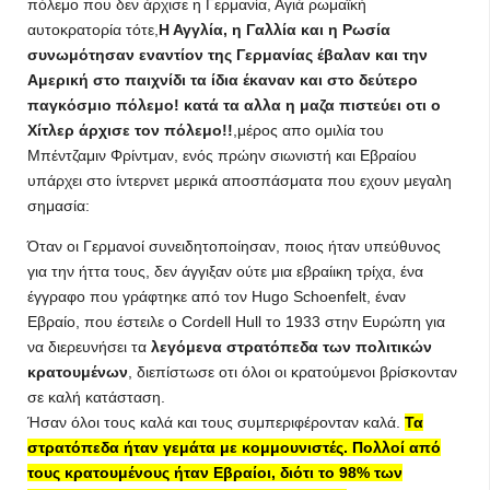
πόλεμο που δεν άρχισε η Γερμανία, Αγιά ρωμαϊκή
αυτοκρατορία τότε,
Η Αγγλία, η Γαλλία και η Ρωσία
συνωμότησαν εναντίον της Γερμανίας έβαλαν και την
Αμερική στο παιχνίδι τα ίδια έκαναν και στο δεύτερο
παγκόσμιο πόλεμο! κατά τα αλλα η μαζα πιστεύει οτι ο
Χίτλερ άρχισε τον πόλεμο!!
,μέρος απο ομιλία του
Μπέντζαμιν Φρίντμαν, ενός πρώην σιωνιστή και Εβραίου
υπάρχει στο ίντερνετ μερικά αποσπάσματα που εχουν μεγαλη
σημασία:
Όταν οι Γερμανοί συνειδητοποίησαν, ποιος ήταν υπεύθυνος
για την ήττα τους, δεν άγγιξαν ούτε μια εβραίικη τρίχα, ένα
έγγραφο που γράφτηκε από τον Hugo Schoenfelt, έναν
Εβραίο, που έστειλε ο Cordell Hull το 1933 στην Ευρώπη για
να διερευνήσει τα
λεγόμενα στρατόπεδα των πολιτικών
κρατουμένων
, διεπίστωσε οτι όλοι οι κρατούμενοι βρίσκονταν
σε καλή κατάσταση.
Ήσαν όλοι τους καλά και τους συμπεριφέρονταν καλά.
Τα
στρατόπεδα ήταν γεμάτα με κομμουνιστές. Πολλοί από
τους κρατουμένους ήταν Εβραίοι, διότι το 98% των