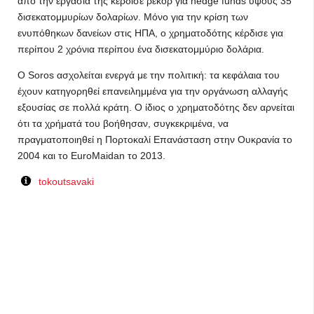
από την εργασία της κέρδισε ρεκόρ για hedge funds ύψους 35
δισεκατομμυρίων δολαρίων. Μόνο για την κρίση των
ενυπόθηκων δανείων στις ΗΠΑ, ο χρηματοδότης κέρδισε για
περίπου 2 χρόνια περίπου ένα δισεκατομμύριο δολάρια.
Ο Soros ασχολείται ενεργά με την πολιτική: τα κεφάλαια του
έχουν κατηγορηθεί επανειλημμένα για την οργάνωση αλλαγής
εξουσίας σε πολλά κράτη. Ο ίδιος ο χρηματοδότης δεν αρνείται
ότι τα χρήματά του βοήθησαν, συγκεκριμένα, να
πραγματοποιηθεί η Πορτοκαλί Επανάσταση στην Ουκρανία το
2004 και το EuroMaidan το 2013.
tokoutsavaki