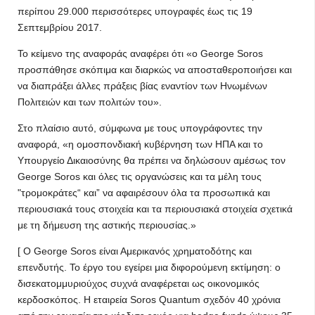
περίπου 29.000 περισσότερες υπογραφές έως τις 19
Σεπτεμβρίου 2017.
Το κείμενο της αναφοράς αναφέρει ότι «ο George Soros
προσπάθησε σκόπιμα και διαρκώς να αποσταθεροποιήσει και
να διαπράξει άλλες πράξεις βίας εναντίον των Ηνωμένων
Πολιτειών και των πολιτών του».
Στο πλαίσιο αυτό, σύμφωνα με τους υπογράφοντες την
αναφορά, «η ομοσπονδιακή κυβέρνηση των ΗΠΑ και το
Υπουργείο Δικαιοσύνης θα πρέπει να δηλώσουν αμέσως τον
George Soros και όλες τις οργανώσεις και τα μέλη τους
"τρομοκράτες“ και” να αφαιρέσουν όλα τα προσωπικά και
περιουσιακά τους στοιχεία και τα περιουσιακά στοιχεία σχετικά
με τη δήμευση της αστικής περιουσίας.»
[ Ο George Soros είναι Αμερικανός χρηματοδότης και
επενδυτής. Το έργο του εγείρει μια διφορούμενη εκτίμηση: ο
δισεκατομμυριούχος συχνά αναφέρεται ως οικονομικός
κερδοσκόπος. Η εταιρεία Soros Quantum σχεδόν 40 χρόνια