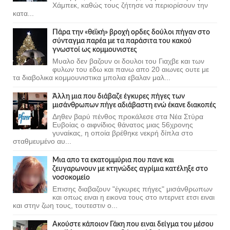
Χάμπεκ, καθώς τους ζήτησε να περιορίσουν την
κατα...
Πάρα την «θεϊκή» βροχή ορδες δούλοι πήγαν στο
σύνταγμα παρέα με τα παράσιτα του κακού
γνωστοί ως κομμουνιστες
Μυαλο δεν βαζουν οι δουλοι του Γιαχβε και των
φυλων του εδω και πανω απο 20 αιωνες ουτε με
τα διαβολικα κομμουνιστικα μπολια εβαλαν μαλ...
Άλλη μια που διάβαζε έγκυρες πήγες των
μισάνθρωπων πήγε αδιάβαστη ενώ έκανε διακοπές
Δηθεν βαρύ πένθος προκάλεσε στα Νέα Στύρα
Ευβοίας ο αιφνίδιος θάνατος μιας 56χρονης
γυναίκας, η οποία βρέθηκε νεκρή δίπλα στο
σταθμευμένο αυ...
Μια απο τα εκατομμύρια που πανε και
ζευγαρωνουν με κτηνώδες αγρίμια κατέληξε στο
νοσοκομείο
Επισης διαβαζουν "έγκυρες πήγες" μισάνθρωπων
και οπως ειναι η εικονα τους στο ιντερνετ ετσι ειναι
και στην ζωη τους, τουτεστιν ο...
Ακούστε κάποιον Γάκη που ειναι δείγμα του μέσου