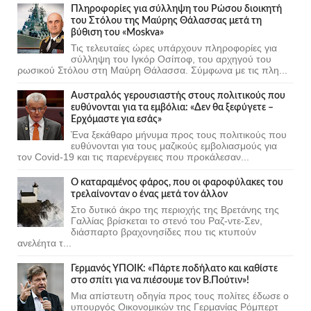
Πληροφορίες για σύλληψη του Ρώσου διοικητή
του Στόλου της Mαύρης Θάλασσας μετά τη
βύθιση του «Moskva»
Τις τελευταίες ώρες υπάρχουν πληροφορίες για
σύλληψη του Ιγκόρ Οσίποφ, του αρχηγού του
ρωσικού Στόλου στη Μαύρη Θάλασσα. Σύμφωνα με τις πλη...
Αυστραλός γερουσιαστής στους πολιτικούς που
ευθύνονται για τα εμβόλια: «Δεν θα ξεφύγετε –
Ερχόμαστε για εσάς»
Ένα ξεκάθαρο μήνυμα προς τους πολιτικούς που
ευθύνονται για τους μαζικούς εμβολιασμούς για
τον Covid-19 και τις παρενέργειες που προκάλεσαν...
Ο καταραμένος φάρος, που οι φαροφύλακες του
τρελαίνονταν ο ένας μετά τον άλλον
Στο δυτικό άκρο της περιοχής της Βρετάνης της
Γαλλίας βρίσκεται το στενό του Ραζ-ντε-Σεν,
διάσπαρτο βραχονησίδες που τις κτυπούν
ανελέητα τ...
Γερμανός ΥΠΟΙΚ: «Πάρτε ποδήλατο και καθίστε
στο σπίτι για να πιέσουμε τον Β.Πούτιν»!
Μια απίστευτη οδηγία προς τους πολίτες έδωσε ο
υπουργός Οικονομικών της Γερμανίας Ρόμπερτ