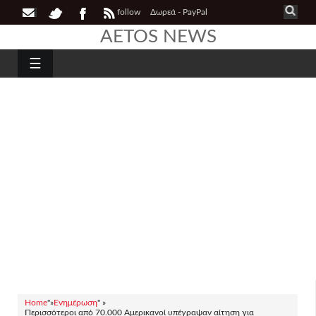
follow
Δωρεά - PayPal
AETOS NEWS
☰
Home
"»
Ενημέρωση
" »
Περισσότεροι από 70.000 Αμερικανοί υπέγραψαν αίτηση για