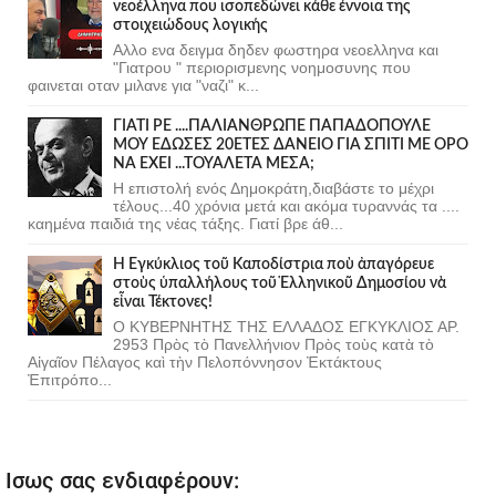
νεοέλληνα που ισοπεδώνει κάθε έννοια της
στοιχειώδους λογικής
Αλλο ενα δειγμα δηδεν φωστηρα νεοελληνα και
"Γιατρου " περιορισμενης νοημοσυνης που
φαινεται οταν μιλανε για "ναζι" κ...
ΓΙΑΤΙ ΡΕ ....ΠΑΛΙΑΝΘΡΩΠΕ ΠΑΠΑΔΟΠΟΥΛΕ
ΜΟΥ ΕΔΩΣΕΣ 20ΕΤΕΣ ΔΑΝΕΙΟ ΓΙΑ ΣΠΙΤΙ ΜΕ ΟΡΟ
ΝΑ ΕΧΕΙ ...ΤΟΥΑΛΕΤΑ ΜΕΣΑ;
Η επιστολή ενός Δημοκράτη,διαβάστε το μέχρι
τέλους...40 χρόνια μετά και ακόμα τυραννάς τα ....
καημένα παιδιά της νέας τάξης. Γιατί βρε άθ...
Ἡ Ἐγκύκλιος τοῦ Καποδίστρια ποὺ ἀπαγόρευε
στοὺς ὑπαλλήλους τοῦ Ἑλληνικοῦ Δημοσίου νὰ
εἶναι Τέκτονες!
Ο ΚΥΒΕΡΝΗΤΗΣ ΤΗΣ ΕΛΛΑΔΟΣ ΕΓΚΥΚΛΙΟΣ ΑΡ.
2953 Πρὸς τὸ Πανελλήνιον Πρὸς τοὺς κατὰ τὸ
Αἰγαῖον Πέλαγος καὶ τὴν Πελοπόννησον Ἐκτάκτους
Ἐπιτρόπο...