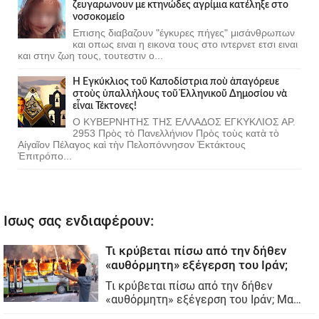
ζευγαρωνουν με κτηνώδες αγρίμια κατέληξε στο
νοσοκομείο
Επισης διαβαζουν "έγκυρες πήγες" μισάνθρωπων
και οπως ειναι η εικονα τους στο ιντερνετ ετσι ειναι
και στην ζωη τους, τουτεστιν ο...
Ἡ Ἐγκύκλιος τοῦ Καποδίστρια ποὺ ἀπαγόρευε
στοὺς ὑπαλλήλους τοῦ Ἑλληνικοῦ Δημοσίου νὰ
εἶναι Τέκτονες!
Ο ΚΥΒΕΡΝΗΤΗΣ ΤΗΣ ΕΛΛΑΔΟΣ ΕΓΚΥΚΛΙΟΣ ΑΡ.
2953 Πρὸς τὸ Πανελλήνιον Πρὸς τοὺς κατὰ τὸ
Αἰγαῖον Πέλαγος καὶ τὴν Πελοπόννησον Ἐκτάκτους
Ἐπιτρόπο...