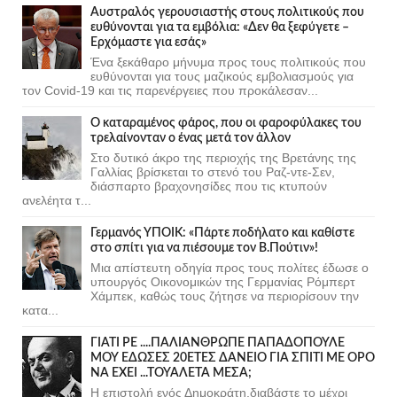
Αυστραλός γερουσιαστής στους πολιτικούς που
ευθύνονται για τα εμβόλια: «Δεν θα ξεφύγετε –
Ερχόμαστε για εσάς»
Ένα ξεκάθαρο μήνυμα προς τους πολιτικούς που
ευθύνονται για τους μαζικούς εμβολιασμούς για
τον Covid-19 και τις παρενέργειες που προκάλεσαν...
Ο καταραμένος φάρος, που οι φαροφύλακες του
τρελαίνονταν ο ένας μετά τον άλλον
Στο δυτικό άκρο της περιοχής της Βρετάνης της
Γαλλίας βρίσκεται το στενό του Ραζ-ντε-Σεν,
διάσπαρτο βραχονησίδες που τις κτυπούν
ανελέητα τ...
Γερμανός ΥΠΟΙΚ: «Πάρτε ποδήλατο και καθίστε
στο σπίτι για να πιέσουμε τον Β.Πούτιν»!
Μια απίστευτη οδηγία προς τους πολίτες έδωσε ο
υπουργός Οικονομικών της Γερμανίας Ρόμπερτ
Χάμπεκ, καθώς τους ζήτησε να περιορίσουν την
κατα...
ΓΙΑΤΙ ΡΕ ....ΠΑΛΙΑΝΘΡΩΠΕ ΠΑΠΑΔΟΠΟΥΛΕ
ΜΟΥ ΕΔΩΣΕΣ 20ΕΤΕΣ ΔΑΝΕΙΟ ΓΙΑ ΣΠΙΤΙ ΜΕ ΟΡΟ
ΝΑ ΕΧΕΙ ...ΤΟΥΑΛΕΤΑ ΜΕΣΑ;
Η επιστολή ενός Δημοκράτη,διαβάστε το μέχρι