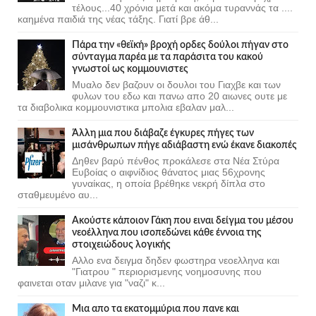
τέλους...40 χρόνια μετά και ακόμα τυραννάς τα ....
καημένα παιδιά της νέας τάξης. Γιατί βρε άθ...
Πάρα την «θεϊκή» βροχή ορδες δούλοι πήγαν στο
σύνταγμα παρέα με τα παράσιτα του κακού
γνωστοί ως κομμουνιστες
Μυαλο δεν βαζουν οι δουλοι του Γιαχβε και των
φυλων του εδω και πανω απο 20 αιωνες ουτε με
τα διαβολικα κομμουνιστικα μπολια εβαλαν μαλ...
Άλλη μια που διάβαζε έγκυρες πήγες των
μισάνθρωπων πήγε αδιάβαστη ενώ έκανε διακοπές
Δηθεν βαρύ πένθος προκάλεσε στα Νέα Στύρα
Ευβοίας ο αιφνίδιος θάνατος μιας 56χρονης
γυναίκας, η οποία βρέθηκε νεκρή δίπλα στο
σταθμευμένο αυ...
Ακούστε κάποιον Γάκη που ειναι δείγμα του μέσου
νεοέλληνα που ισοπεδώνει κάθε έννοια της
στοιχειώδους λογικής
Αλλο ενα δειγμα δηδεν φωστηρα νεοελληνα και
"Γιατρου " περιορισμενης νοημοσυνης που
φαινεται οταν μιλανε για "ναζι" κ...
Μια απο τα εκατομμύρια που πανε και