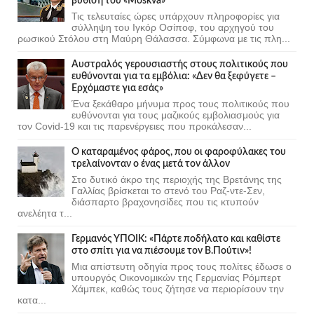
βύθιση του «Moskva»
Τις τελευταίες ώρες υπάρχουν πληροφορίες για
σύλληψη του Ιγκόρ Οσίποφ, του αρχηγού του
ρωσικού Στόλου στη Μαύρη Θάλασσα. Σύμφωνα με τις πλη...
Αυστραλός γερουσιαστής στους πολιτικούς που
ευθύνονται για τα εμβόλια: «Δεν θα ξεφύγετε –
Ερχόμαστε για εσάς»
Ένα ξεκάθαρο μήνυμα προς τους πολιτικούς που
ευθύνονται για τους μαζικούς εμβολιασμούς για
τον Covid-19 και τις παρενέργειες που προκάλεσαν...
Ο καταραμένος φάρος, που οι φαροφύλακες του
τρελαίνονταν ο ένας μετά τον άλλον
Στο δυτικό άκρο της περιοχής της Βρετάνης της
Γαλλίας βρίσκεται το στενό του Ραζ-ντε-Σεν,
διάσπαρτο βραχονησίδες που τις κτυπούν
ανελέητα τ...
Γερμανός ΥΠΟΙΚ: «Πάρτε ποδήλατο και καθίστε
στο σπίτι για να πιέσουμε τον Β.Πούτιν»!
Μια απίστευτη οδηγία προς τους πολίτες έδωσε ο
υπουργός Οικονομικών της Γερμανίας Ρόμπερτ
Χάμπεκ, καθώς τους ζήτησε να περιορίσουν την
κατα...