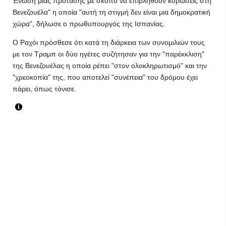
Ένωση μιας πρότασης με σκοπό να επιβληθούν κυρώσεις στη
Βενεζουέλα" η οποία "αυτή τη στιγμή δεν είναι μια δημοκρατική
χώρα", δήλωσε ο πρωθυπουργός της Ισπανίας.
Ο Ραχόι πρόσθεσε ότι κατά τη διάρκεια των συνομιλιών τους
με τον Τραμπ οι δύο ηγέτες συζήτησαν για την "παρέκκλιση"
της Βενεζουέλας η οποία ρέπει "στον ολοκληρωτισμό" και την
"χρεοκοπία" της, που αποτελεί "συνέπεια" του δρόμου έχει
πάρει, όπως τόνισε.