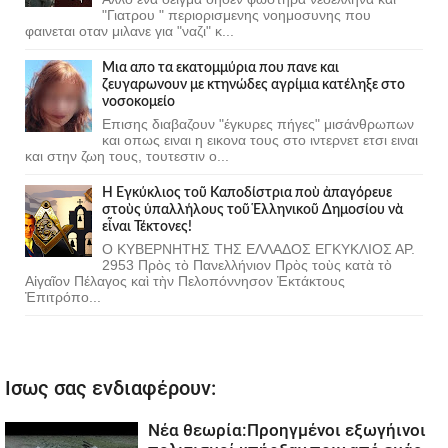
"Γιατρου " περιορισμενης νοημοσυνης που
φαινεται οταν μιλανε για "ναζι" κ...
Μια απο τα εκατομμύρια που πανε και
ζευγαρωνουν με κτηνώδες αγρίμια κατέληξε στο
νοσοκομείο
Επισης διαβαζουν "έγκυρες πήγες" μισάνθρωπων
και οπως ειναι η εικονα τους στο ιντερνετ ετσι ειναι
και στην ζωη τους, τουτεστιν ο...
Ἡ Ἐγκύκλιος τοῦ Καποδίστρια ποὺ ἀπαγόρευε
στοὺς ὑπαλλήλους τοῦ Ἑλληνικοῦ Δημοσίου νὰ
εἶναι Τέκτονες!
Ο ΚΥΒΕΡΝΗΤΗΣ ΤΗΣ ΕΛΛΑΔΟΣ ΕΓΚΥΚΛΙΟΣ ΑΡ.
2953 Πρὸς τὸ Πανελλήνιον Πρὸς τοὺς κατὰ τὸ
Αἰγαῖον Πέλαγος καὶ τὴν Πελοπόννησον Ἐκτάκτους
Ἐπιτρόπο...