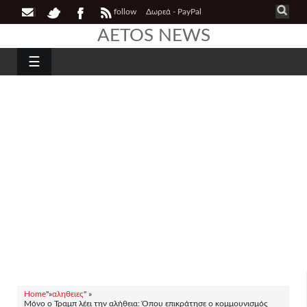
follow
Δωρεά - PayPal
AETOS NEWS
☰
Home
"»
αληθειες
" »
Μόνο ο Τραμπ λέει την αλήθεια: Όπου επικράτησε ο κομμουνισμός