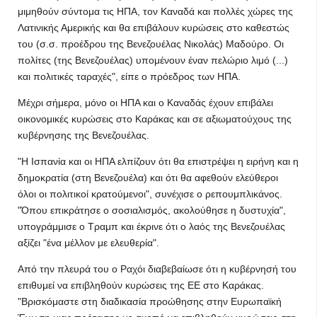
μιμηθούν σύντομα τις ΗΠΑ, τον Καναδά και πολλές χώρες της
Λατινικής Αμερικής και θα επιβάλουν κυρώσεις στο καθεστώς
του (σ.σ. προέδρου της Βενεζουέλας Νικολάς) Μαδούρο. Οι
πολίτες (της Βενεζουέλας) υπομένουν έναν πελώριο λιμό (...)
και πολιτικές ταραχές", είπε ο πρόεδρος των ΗΠΑ.
Μέχρι σήμερα, μόνο οι ΗΠΑ και ο Καναδάς έχουν επιβάλει
οικονομικές κυρώσεις στο Καράκας και σε αξιωματούχους της
κυβέρνησης της Βενεζουέλας.
"Η Ισπανία και οι ΗΠΑ ελπίζουν ότι θα επιστρέψει η ειρήνη και η
δημοκρατία (στη Βενεζουέλα) και ότι θα αφεθούν ελεύθεροι
όλοι οι πολιτικοί κρατούμενοι", συνέχισε ο ρεπουμπλικάνος.
"Όπου επικράτησε ο σοσιαλισμός, ακολούθησε η δυστυχία",
υπογράμμισε ο Τραμπ και έκρινε ότι ο λαός της Βενεζουέλας
αξίζει "ένα μέλλον με ελευθερία".
Από την πλευρά του ο Ραχόι διαβεβαίωσε ότι η κυβέρνησή του
επιθυμεί να επιβληθούν κυρώσεις της ΕΕ στο Καράκας.
"Βρισκόμαστε στη διαδικασία προώθησης στην Ευρωπαϊκή