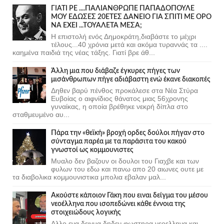
ΓΙΑΤΙ ΡΕ ....ΠΑΛΙΑΝΘΡΩΠΕ ΠΑΠΑΔΟΠΟΥΛΕ
ΜΟΥ ΕΔΩΣΕΣ 20ΕΤΕΣ ΔΑΝΕΙΟ ΓΙΑ ΣΠΙΤΙ ΜΕ ΟΡΟ
ΝΑ ΕΧΕΙ ...ΤΟΥΑΛΕΤΑ ΜΕΣΑ;
Η επιστολή ενός Δημοκράτη,διαβάστε το μέχρι
τέλους...40 χρόνια μετά και ακόμα τυραννάς τα ....
καημένα παιδιά της νέας τάξης. Γιατί βρε άθ...
Άλλη μια που διάβαζε έγκυρες πήγες των
μισάνθρωπων πήγε αδιάβαστη ενώ έκανε διακοπές
Δηθεν βαρύ πένθος προκάλεσε στα Νέα Στύρα
Ευβοίας ο αιφνίδιος θάνατος μιας 56χρονης
γυναίκας, η οποία βρέθηκε νεκρή δίπλα στο
σταθμευμένο αυ...
Πάρα την «θεϊκή» βροχή ορδες δούλοι πήγαν στο
σύνταγμα παρέα με τα παράσιτα του κακού
γνωστοί ως κομμουνιστες
Μυαλο δεν βαζουν οι δουλοι του Γιαχβε και των
φυλων του εδω και πανω απο 20 αιωνες ουτε με
τα διαβολικα κομμουνιστικα μπολια εβαλαν μαλ...
Ακούστε κάποιον Γάκη που ειναι δείγμα του μέσου
νεοέλληνα που ισοπεδώνει κάθε έννοια της
στοιχειώδους λογικής
Αλλο ενα δειγμα δηδεν φωστηρα νεοελληνα και