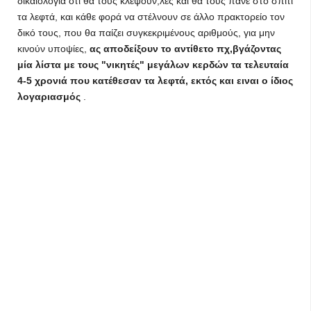
δικαιολογία οτι θα τους κλέψουν,λες και θα τους πάνε στο σπίτι
τα λεφτά, και κάθε φορά να στέλνουν σε άλλο πρακτορείο τον
δικό τους, που θα παίζει συγκεκριμένους αριθμούς, για μην
κινούν υποψίες,
ας αποδείξουν το αντίθετο πχ,βγάζοντας
μία λίστα με τους "νικητές" μεγάλων κερδών τα τελευταία
4-5 χρονιά που κατέθεσαν τα λεφτά, εκτός και ειναι ο ίδιος
λογαριασμός
.