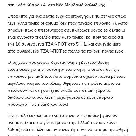
στην οδό Κύπρου 4, στα Νέα Μουδανιά Χαλκιδικής.
Επρόκειτο για ένα δελτίο τυχαίας επιλογής με 48 στήλες όπως
λένε, αλλα τελικά οι αριθμοί δεν ήταν τυχαίας επιλογής(?). Αυτό
σημαίνει πως ο υπερτυχερός συμπλήρωσε μόνος το δελτίο...!
ειναι άγνωστο τι δελτίο ηταν αυτο τελικα! και πριν τα κερδίσει
είχε 10 συνεχόμενα ΤΖΑΚ-ΠΟΤ στο 5 + 1, και συνεχεία μετά
απο συνεχόμενα ΤΖΑΚ-ΠΟΤ,τα πολλά τα παίρνει πάντα ένας..
Ο τυχερός πράκτορας δεχόταν όλη τη Δευτέρα βροχή
ερωτήσεων για την ταυτότητα του νικητή, ο οποίος δεν έχει
επικοινωνήσει μαζί του. Αυτό συμβαίνει σχεδόν πάντα με τους
μεγάλους νικητές του τζόκερ. Αφήνουν τις πρώτες μέρες να
περάσουν και στη συνέχεια αναθέτουν σε δικηγόρο τα
διαδικαστικά οπως λένε, τρέχα γύρευε αν ειναι υπαρκτό
πρόσωπο η αν ειναι δικός τους!
Είναι πολύ εύκολο αυτο να το κανουν, αφού δεν βγαίνουν
ονόματα,(και αυτο γίνεται μονο στην Ελλαδα αν δεν κάνω
λάθος)ενώ ότι άλλο και αν κάνεις ζητούν ονόματα,με την φθηνή