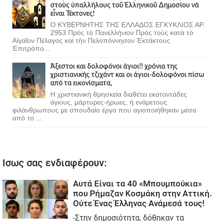
στοὺς ὑπαλλήλους τοῦ Ἑλληνικοῦ Δημοσίου νὰ
εἶναι Τέκτονες!
Ο ΚΥΒΕΡΝΗΤΗΣ ΤΗΣ ΕΛΛΑΔΟΣ ΕΓΚΥΚΛΙΟΣ ΑΡ.
2953 Πρὸς τὸ Πανελλήνιον Πρὸς τοὺς κατὰ τὸ
Αἰγαῖον Πέλαγος καὶ τὴν Πελοπόννησον Ἐκτάκτους
Ἐπιτρόπο...
Άξεστοι και δολοφόνοι άγιοι!! χρόνια της
χριστιανικής τζιχάντ και οι άγιοι-δολοφόνοι πίσω
από τα εικονίσματα,
Η χριστιανική θρησκεία διαθέτει εκατοντάδες
άγιους, μάρτυρες-ήρωες, ή ενάρετους
φιλάνθρωπους με σπουδαίο έργο που αγιοποιήθηκαν μέσα
από το ...