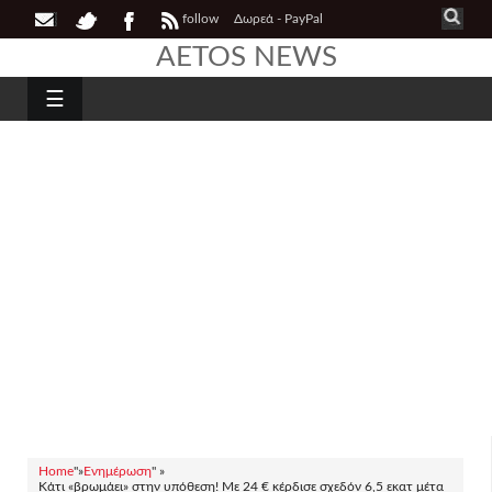
follow
Δωρεά - PayPal
AETOS NEWS
☰
Home
"»
Ενημέρωση
" »
Κάτι «βρωμάει» στην υπόθεση! Με 24 € κέρδισε σχεδόν 6,5 εκατ μέτα