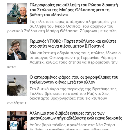
Πληροφορίες για σύλληψη του Ρώσου διοικητή
του Στόλου της Mαύρης Θάλασσας μετά τη
βύθιση του «Moskva»
Τις τελευταίες ώρες υπάρχουν πληροφορίες για
σύλληψη του Ιγκόρ Οσίποφ, του αρχηγού του
ρωσικού Στόλου στη Μαύρη Θάλασσα. Σύμφωνα με τις πλη...
Γερμανός ΥΠΟΙΚ: «Πάρτε ποδήλατο και καθίστε
στο σπίτι για να πιέσουμε τον Β.Πούτιν»!
Μια απίστευτη οδηγία προς τους πολίτες έδωσε ο
υπουργός Οικονομικών της Γερμανίας Ρόμπερτ
Χάμπεκ, καθώς τους ζήτησε να περιορίσουν την
κατα...
Ο καταραμένος φάρος, που οι φαροφύλακες του
τρελαίνονταν ο ένας μετά τον άλλον
Στο δυτικό άκρο της περιοχής της Βρετάνης της
Γαλλίας βρίσκεται το στενό του Ραζ-ντε-Σεν,
διάσπαρτο βραχονησίδες που τις κτυπούν
ανελέητα τ...
Άλλη μια που διάβαζε έγκυρες πήγες των
μισάνθρωπων πήγε αδιάβαστη ενώ έκανε διακοπές
Δηθεν βαρύ πένθος προκάλεσε στα Νέα Στύρα
Ευβοίας ο αιφνίδιος θάνατος μιας 56χρονης