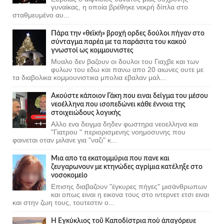
γυναίκας, η οποία βρέθηκε νεκρή δίπλα στο
σταθμευμένο αυ...
Πάρα την «θεϊκή» βροχή ορδες δούλοι πήγαν στο
σύνταγμα παρέα με τα παράσιτα του κακού
γνωστοί ως κομμουνιστες
Μυαλο δεν βαζουν οι δουλοι του Γιαχβε και των
φυλων του εδω και πανω απο 20 αιωνες ουτε με
τα διαβολικα κομμουνιστικα μπολια εβαλαν μαλ...
Ακούστε κάποιον Γάκη που ειναι δείγμα του μέσου
νεοέλληνα που ισοπεδώνει κάθε έννοια της
στοιχειώδους λογικής
Αλλο ενα δειγμα δηδεν φωστηρα νεοελληνα και
"Γιατρου " περιορισμενης νοημοσυνης που
φαινεται οταν μιλανε για "ναζι" κ...
Μια απο τα εκατομμύρια που πανε και
ζευγαρωνουν με κτηνώδες αγρίμια κατέληξε στο
νοσοκομείο
Επισης διαβαζουν "έγκυρες πήγες" μισάνθρωπων
και οπως ειναι η εικονα τους στο ιντερνετ ετσι ειναι
και στην ζωη τους, τουτεστιν ο...
Ἡ Ἐγκύκλιος τοῦ Καποδίστρια ποὺ ἀπαγόρευε