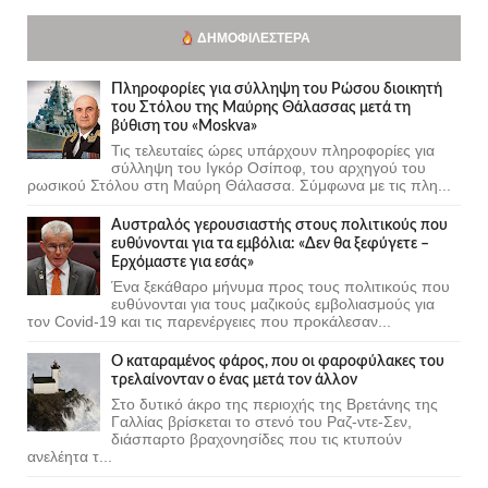
ΔΗΜΟΦΙΛΈΣΤΕΡΑ
Πληροφορίες για σύλληψη του Ρώσου διοικητή
του Στόλου της Mαύρης Θάλασσας μετά τη
βύθιση του «Moskva»
Τις τελευταίες ώρες υπάρχουν πληροφορίες για
σύλληψη του Ιγκόρ Οσίποφ, του αρχηγού του
ρωσικού Στόλου στη Μαύρη Θάλασσα. Σύμφωνα με τις πλη...
Αυστραλός γερουσιαστής στους πολιτικούς που
ευθύνονται για τα εμβόλια: «Δεν θα ξεφύγετε –
Ερχόμαστε για εσάς»
Ένα ξεκάθαρο μήνυμα προς τους πολιτικούς που
ευθύνονται για τους μαζικούς εμβολιασμούς για
τον Covid-19 και τις παρενέργειες που προκάλεσαν...
Ο καταραμένος φάρος, που οι φαροφύλακες του
τρελαίνονταν ο ένας μετά τον άλλον
Στο δυτικό άκρο της περιοχής της Βρετάνης της
Γαλλίας βρίσκεται το στενό του Ραζ-ντε-Σεν,
διάσπαρτο βραχονησίδες που τις κτυπούν
ανελέητα τ...