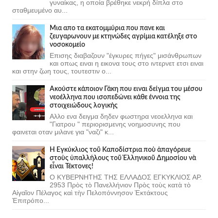
γυναίκας, η οποία βρέθηκε νεκρή δίπλα στο
σταθμευμένο αυ...
Μια απο τα εκατομμύρια που πανε και
ζευγαρωνουν με κτηνώδες αγρίμια κατέληξε στο
νοσοκομείο
Επισης διαβαζουν "έγκυρες πήγες" μισάνθρωπων
και οπως ειναι η εικονα τους στο ιντερνετ ετσι ειναι
και στην ζωη τους, τουτεστιν ο...
Ακούστε κάποιον Γάκη που ειναι δείγμα του μέσου
νεοέλληνα που ισοπεδώνει κάθε έννοια της
στοιχειώδους λογικής
Αλλο ενα δειγμα δηδεν φωστηρα νεοελληνα και
"Γιατρου " περιορισμενης νοημοσυνης που
φαινεται οταν μιλανε για "ναζι" κ...
Ἡ Ἐγκύκλιος τοῦ Καποδίστρια ποὺ ἀπαγόρευε
στοὺς ὑπαλλήλους τοῦ Ἑλληνικοῦ Δημοσίου νὰ
εἶναι Τέκτονες!
Ο ΚΥΒΕΡΝΗΤΗΣ ΤΗΣ ΕΛΛΑΔΟΣ ΕΓΚΥΚΛΙΟΣ ΑΡ.
2953 Πρὸς τὸ Πανελλήνιον Πρὸς τοὺς κατὰ τὸ
Αἰγαῖον Πέλαγος καὶ τὴν Πελοπόννησον Ἐκτάκτους
Ἐπιτρόπο...