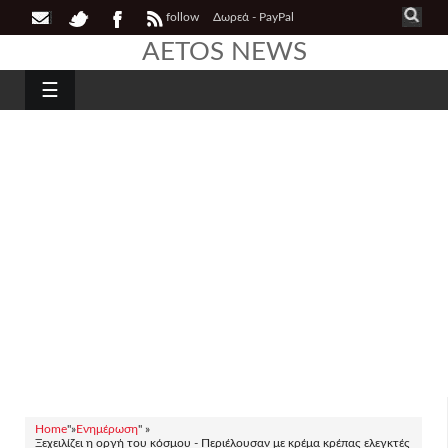
follow
Δωρεά - PayPal
AETOS NEWS
☰
Home
"»
Ενημέρωση
" »
Ξεχειλίζει η οργή του κόσμου - Περιέλουσαν με κρέμα κρέπας ελεγκτές