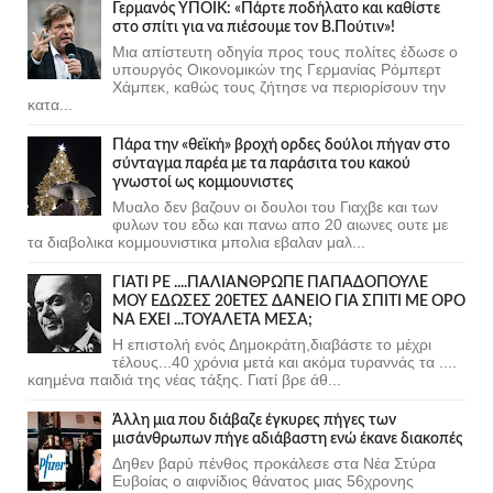
Γερμανός ΥΠΟΙΚ: «Πάρτε ποδήλατο και καθίστε
στο σπίτι για να πιέσουμε τον Β.Πούτιν»!
Μια απίστευτη οδηγία προς τους πολίτες έδωσε ο
υπουργός Οικονομικών της Γερμανίας Ρόμπερτ
Χάμπεκ, καθώς τους ζήτησε να περιορίσουν την
κατα...
Πάρα την «θεϊκή» βροχή ορδες δούλοι πήγαν στο
σύνταγμα παρέα με τα παράσιτα του κακού
γνωστοί ως κομμουνιστες
Μυαλο δεν βαζουν οι δουλοι του Γιαχβε και των
φυλων του εδω και πανω απο 20 αιωνες ουτε με
τα διαβολικα κομμουνιστικα μπολια εβαλαν μαλ...
ΓΙΑΤΙ ΡΕ ....ΠΑΛΙΑΝΘΡΩΠΕ ΠΑΠΑΔΟΠΟΥΛΕ
ΜΟΥ ΕΔΩΣΕΣ 20ΕΤΕΣ ΔΑΝΕΙΟ ΓΙΑ ΣΠΙΤΙ ΜΕ ΟΡΟ
ΝΑ ΕΧΕΙ ...ΤΟΥΑΛΕΤΑ ΜΕΣΑ;
Η επιστολή ενός Δημοκράτη,διαβάστε το μέχρι
τέλους...40 χρόνια μετά και ακόμα τυραννάς τα ....
καημένα παιδιά της νέας τάξης. Γιατί βρε άθ...
Άλλη μια που διάβαζε έγκυρες πήγες των
μισάνθρωπων πήγε αδιάβαστη ενώ έκανε διακοπές
Δηθεν βαρύ πένθος προκάλεσε στα Νέα Στύρα
Ευβοίας ο αιφνίδιος θάνατος μιας 56χρονης