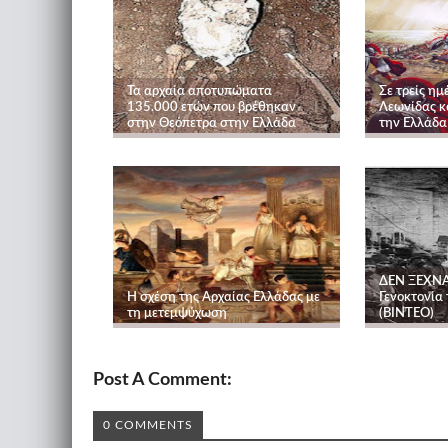
Τα αρχαία αποτυπώματα
Σε τρείς ημ
135.000 ετών που βρέθηκαν
Λεωνίδας κ
στην Θεόπετρα στην Ελλάδα
την Ελλάδα
ΔΕΝ ΞΕΧΝΑ
Η σχέση της Αρχαίας Ελλάδας με
Γενοκτονία
τη μετεμψύχωση
(ΒΙΝΤΕΟ)
Post A Comment:
0 COMMENTS