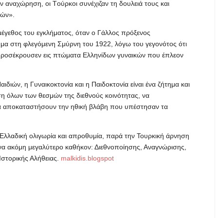
ν αναχώρηση, οι Tούρκοι συνέχιζαν τη δουλειά τους και
νών».
 μέγεθος του εγκλήματος, όταν ο Γάλλος πρόξενος
ύμα στη φλεγόμενη Σμύρνη του 1922, λόγω του γεγονότος ότι
 προσέκρουσεν εις πτώματα Ελληνίδων γυναικών που έπλεον
διών, η Γυναικοκτονία και η Παιδοκτονία είναι ένα ζήτημα και
η όλων των θεσμών της διεθνούς κοινότητας, να
να αποκαταστήσουν την ηθική βλάβη που υπέστησαν τα
ν Ελλαδική ολιγωρία και απροθυμία, παρά την Τουρκική άρνηση
ένα ακόμη μεγαλύτερο καθήκον: Διεθνοποίησης, Αναγνώρισης,
στορικής Αλήθειας.
malkidis.blogspot