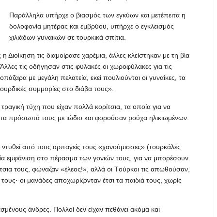
Παράλληλα υπήρχε ο βιασμός των εγκύων και μετέπειτα η
δολοφονία μητέρας και εμβρύου, υπήρχε ο εγκλεισμός
χιλιάδων γυναικών σε τουρκικά σπίτια.
ς η Διοίκηση τις διαμοίρασε χαρέμια, άλλες κλείστηκαν με τη βία
 Άλλες τις οδήγησαν στις φυλακές οι χωροφύλακες για τις
άζαρα με μεγάλη πελατεία, εκεί πουλιούνται οι γυναίκες, τα
κουρδικές συμμορίες στο διάβα τους».
τραγική τύχη που είχαν πολλά κορίτσια, τα οποία για να
 τα πρόσωπά τους με ιώδιο και φορούσαν ρούχα ηλικιωμένων.
ν ντυθεί από τους αρπαγείς τους «χανούμισσες» (τουρκάλες
λοία εμφάνιση στο πέρασμα των γονιών τους, για να μπορέσουν
ίτσια τους, φώναζαν «έλεος!», αλλά οι Tούρκοι τις απωθούσαν,
ους· οι μανάδες αποχωρίζονταν έτσι τα παιδιά τους, χωρίς
σμένους άνδρες. Πολλοί δεν είχαν πεθάνει ακόμα και