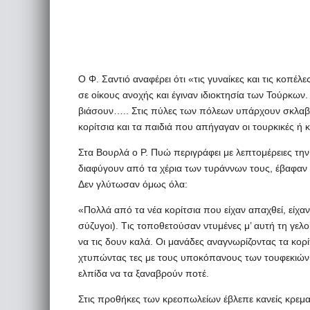
Ο Φ. Σαντιό αναφέρει ότι «τις γυναίκες και τις κοπέλε
σε οίκους ανοχής και έγιναν ιδιοκτησία των Τούρκων.
βιάσουν….. Στις πύλες των πόλεων υπάρχουν σκλαβοπ
κορίτσια και τα παιδιά που απήγαγαν οι τουρκικές ή 
Στα Bουρλά ο Ρ. Πυώ περιγράφει με λεπτομέρειες την 
διαφύγουν από τα χέρια των τυράννων τους, έβαφαν
Δεν γλύτωσαν όμως όλα:
«Πολλά από τα νέα κορίτσια που είχαν απαχθεί, είχα
σύζυγοι). Tις τοποθετούσαν ντυμένες μ’ αυτή τη γε
να τις δουν καλά. Oι μανάδες αναγνωρίζοντας τα κορ
χτυπώντας τες με τους υποκόπανους των τουφεκιών τ
ελπίδα να τα ξαναβρούν ποτέ.
Στις προθήκες των κρεοπωλείων έβλεπε κανείς κρεμα