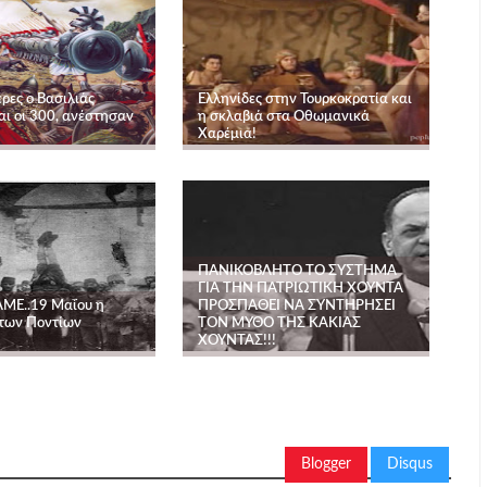
έρες ο Βασιλιάς
Ελληνίδες στην Τουρκοκρατία και
αι οι 300, ανέστησαν
η σκλαβιά στα Οθωμανικά
Χαρέμια!
ΠΑΝΙΚΟΒΛΗΤΟ ΤΟ ΣΥΣΤΗΜΑ
ΓΙΑ ΤΗΝ ΠΑΤΡΙΩΤΙΚΗ ΧΟΥΝΤΑ
ΜΕ..19 Μαΐου η
ΠΡΟΣΠΑΘΕΙ ΝΑ ΣΥΝΤΗΡΗΣΕΙ
 των Ποντίων
ΤΟΝ ΜΥΘΟ ΤΗΣ ΚΑΚΙΑΣ
ΧΟΥΝΤΑΣ!!!
Blogger
Disqus