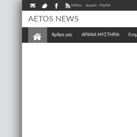
follow
Δωρεά - PayPal
AETOS NEWS
Άρθρα μας
ΑΡΧΑΙΑ ΜΥΣΤΗΡΙΑ
Ενη