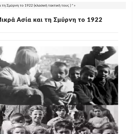
 τη Σμύρνη το 1922 (κλασική τακτική τους ) " »
ικρά Ασία και τη Σμύρνη το 1922