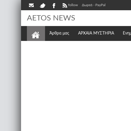
follow
Δωρεά - PayPal
AETOS NEWS
Άρθρα μας
ΑΡΧΑΙΑ ΜΥΣΤΗΡΙΑ
Ενη