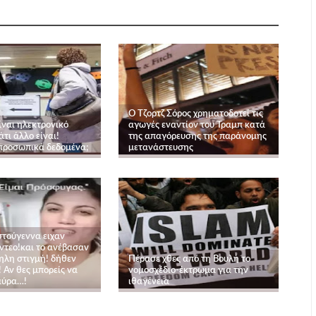
Ο Τζορτζ Σόρος χρηματοδοτεί τις
ίναι ηλεκτρονικό
αγωγές εναντίον του Τραμπ κατά
άτι άλλο είναι!
της απαγόρευσης της παράνομης
 προσωπικά δεδομένα;
μετανάστευσης
στούγεννα ειχαν
ιντεο!και το ανέβασαν
ηλη στιγμή! δήθεν
Πέρασε χθες από τη Βουλή το
 Αν θες μπορείς να
νομοσχέδιο-έκτρωμα για την
αύρα…!
ιθαγένεια