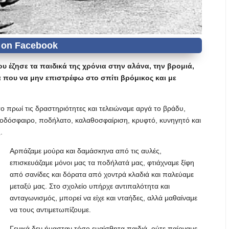
υ έζησε τα παιδικά της χρόνια στην αλάνα, την βρομιά,
α που να μην επιστρέφω στο σπίτι βρόμικος και με
το πρωί τις δραστηριότητες και τελειώναμε αργά το βράδυ,
 ποδόσφαιρο, ποδήλατο, καλαθοσφαίριση, κρυφτό, κυνηγητό και
.
Αρπάζαμε μούρα και δαμάσκηνα από τις αυλές,
επισκευάζαμε μόνοι μας τα ποδήλατά μας, φτιάχναμε ξίφη
από σανίδες και δόρατα από χοντρά κλαδιά και παλεύαμε
μεταξύ μας. Στο σχολείο υπήρχε αντιπαλότητα και
ανταγωνισμός, μπορεί να είχε και νταήδες, αλλά μαθαίναμε
να τους αντιμετωπίζουμε.
Γενικά δεν ήμασταν τόσο ευαίσθητα παιδιά, ούτε παίρναμε