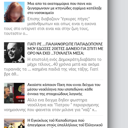
Μια απο τα εκατομμύρια που πανε και
ζευγαρωνουν με κτηνώδες αγρίμια κατέληξε
στο νοσοκομείο
Επισης διαβαζουν "έγκυρες πήγες"
μισάνθρωπων και οπως ειναι η εικονα
τους στο ιντερνετ ετσι ειναι και στην ζωη τους,
τουτεστιν ο...
ΓΙΑΤΙ ΡΕ ....ΠΑΛΙΑΝΘΡΩΠΕ ΠΑΠΑΔΟΠΟΥΛΕ
ΜΟΥ ΕΔΩΣΕΣ 20ΕΤΕΣ ΔΑΝΕΙΟ ΓΙΑ ΣΠΙΤΙ ΜΕ
ΟΡΟ ΝΑ ΕΧΕΙ ...ΤΟΥΑΛΕΤΑ ΜΕΣΑ;
Η επιστολή ενός Δημοκράτη,διαβάστε το
μέχρι τέλους...40 χρόνια μετά και ακόμα
τυραννάς τα .... καημένα παιδιά της νέας τάξης. Γιατί
βρε άθ...
Ακούστε κάποιον Γάκη που ειναι δείγμα του
μέσου νεοέλληνα που ισοπεδώνει κάθε
έννοια της στοιχειώδους λογικής
Αλλο ενα δειγμα δηδεν φωστηρα
νεοελληνα και "Γιατρου " περιορισμενης
νοημοσυνης που φαινεται οταν μιλανε για "ναζι" κ...
Ἡ Ἐγκύκλιος τοῦ Καποδίστρια ποὺ
ἀπαγόρευε στοὺς ὑπαλλήλους τοῦ Ἑλληνικοῦ