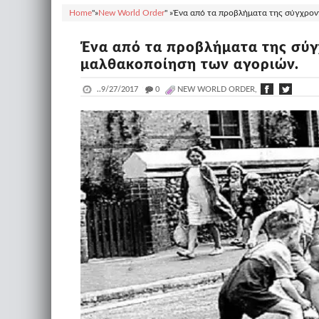
Home
"»
New World Order
" »
Ένα από τα προβλήματα της σύγχρονη
Ένα από τα προβλήματα της σύγ
μαλθακοποίηση των αγοριών.
..
9/27/2017
_
0
NEW WORLD ORDER,