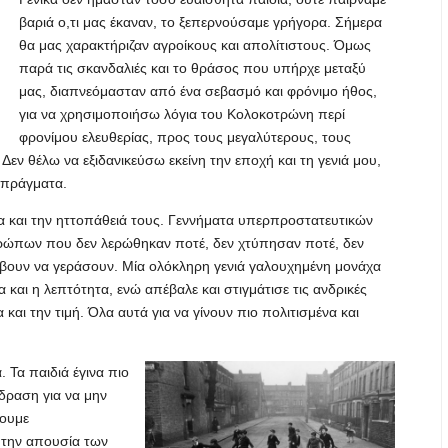
βαριά ο,τι μας έκαναν, το ξεπερνούσαμε γρήγορα. Σήμερα
θα μας χαρακτήριζαν αγροίκους και απολίτιστους. Όμως
παρά τις σκανδαλιές και το θράσος που υπήρχε μεταξύ
μας, διαπνεόμασταν από ένα σεβασμό και φρόνιμο ήθος,
για να χρησιμοποιήσω λόγια του Κολοκοτρώνη περί
φρονίμου ελευθερίας, προς τους μεγαλύτερους, τους
 Δεν θέλω να εξιδανικεύσω εκείνη την εποχή και τη γενιά μου,
 πράγματα.
τα και την ηττοπάθειά τους. Γεννήματα υπερπροστατευτικών
θρώπων που δεν λερώθηκαν ποτέ, δεν χτύπησαν ποτέ, δεν
βουν να γεράσουν. Μία ολόκληρη γενιά γαλουχημένη μονάχα
 και η λεπτότητα, ενώ απέβαλε και στιγμάτισε τις ανδρικές
και την τιμή. Όλα αυτά για να γίνουν πιο πολιτισμένα και
 Τα παιδιά έγινα πιο
δραση για να μην
χουμε
ι την απουσία των