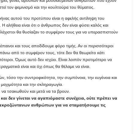
ηρες γενιές άβουλων και μουδιασμένων ανθρώπων που έχουν
τεί τον φεμινισμό και την κουλτούρα του θύματος.
ήνας αυτού του προτύπου είναι η αφελής αντίληψη του
Η αλήθεια είναι ότι ο άνθρωπος δεν είναι φύσει καλός και
. Ελάχιστοι θα θυσίαζαν το συμφέρον τους για να υπερασπιστούν
ιέπαινοι και τους αποδίδουμε φόρο τιμής. Αν οι περισσότεροι
 πάνω από το συμφέρον τους, τότε δεν θα θεωρείτο κάτι
σότεροι. Όμως αυτό δεν ισχύει. Είναι λοιπόν προτιμότερο να
γματικά είναι και όχι όπως θα θέλαμε να είναι.
, τόσο την συντροφικότητα, την συμπόνοια, την ευγένεια και
 μαχιμότητα και την σκληραγωγία.
 να τσακωθούν και μετά να τα βρουν.
 και δεν γίνεται να αγαπιόμαστε συνέχεια, ούτε πρέπει να
νεκροζώντανων ανθρώπων για να σταματήσουμε τις