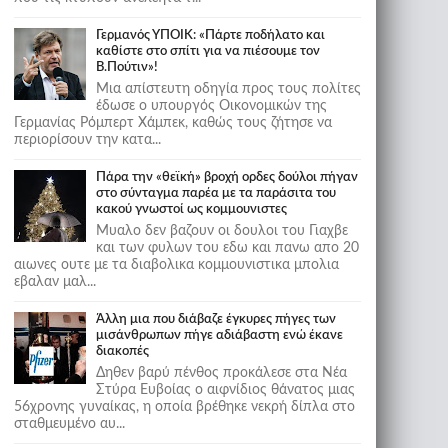
Γερμανός ΥΠΟΙΚ: «Πάρτε ποδήλατο και
καθίστε στο σπίτι για να πιέσουμε τον
Β.Πούτιν»!
Μια απίστευτη οδηγία προς τους πολίτες
έδωσε ο υπουργός Οικονομικών της
Γερμανίας Ρόμπερτ Χάμπεκ, καθώς τους ζήτησε να
περιορίσουν την κατα...
Πάρα την «θεϊκή» βροχή ορδες δούλοι πήγαν
στο σύνταγμα παρέα με τα παράσιτα του
κακού γνωστοί ως κομμουνιστες
Μυαλο δεν βαζουν οι δουλοι του Γιαχβε
και των φυλων του εδω και πανω απο 20
αιωνες ουτε με τα διαβολικα κομμουνιστικα μπολια
εβαλαν μαλ...
Άλλη μια που διάβαζε έγκυρες πήγες των
μισάνθρωπων πήγε αδιάβαστη ενώ έκανε
διακοπές
Δηθεν βαρύ πένθος προκάλεσε στα Νέα
Στύρα Ευβοίας ο αιφνίδιος θάνατος μιας
56χρονης γυναίκας, η οποία βρέθηκε νεκρή δίπλα στο
σταθμευμένο αυ...