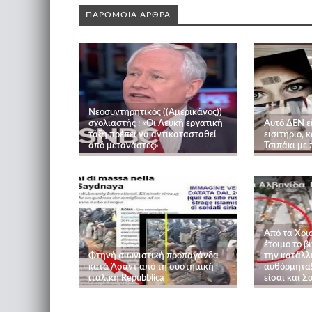
ΠΑΡΟΜΟΙΑ ΑΡΘΡΑ
Νεοσυντηρητικός ((Αμερικάνος))
σχολιαστής : «Οι Λευκή εργατική
Αυτό ΔΕΝ ε
τάξη πρέπει να αντικατασταθεί
εισιτήριο, κ
από μετανάστες»
Τσιπάκι με
Από τα Χρι
έτοιμο το β
Φτηνή σιωνιστική προπαγάνδα
την κατάλλ
κατά Άσαντ από τη συστημική
αυθόρμητα!
ιταλική Repubblica
είσαι και Σ