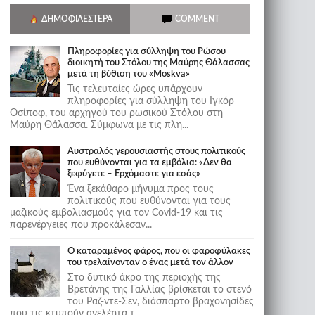
ΔΗΜΟΦΙΛΈΣΤΕΡΑ
COMMENT
Πληροφορίες για σύλληψη του Ρώσου
διοικητή του Στόλου της Mαύρης Θάλασσας
μετά τη βύθιση του «Moskva»
Τις τελευταίες ώρες υπάρχουν
πληροφορίες για σύλληψη του Ιγκόρ
Οσίποφ, του αρχηγού του ρωσικού Στόλου στη
Μαύρη Θάλασσα. Σύμφωνα με τις πλη...
Αυστραλός γερουσιαστής στους πολιτικούς
που ευθύνονται για τα εμβόλια: «Δεν θα
ξεφύγετε – Ερχόμαστε για εσάς»
Ένα ξεκάθαρο μήνυμα προς τους
πολιτικούς που ευθύνονται για τους
μαζικούς εμβολιασμούς για τον Covid-19 και τις
παρενέργειες που προκάλεσαν...
Ο καταραμένος φάρος, που οι φαροφύλακες
του τρελαίνονταν ο ένας μετά τον άλλον
Στο δυτικό άκρο της περιοχής της
Βρετάνης της Γαλλίας βρίσκεται το στενό
του Ραζ-ντε-Σεν, διάσπαρτο βραχονησίδες
που τις κτυπούν ανελέητα τ...