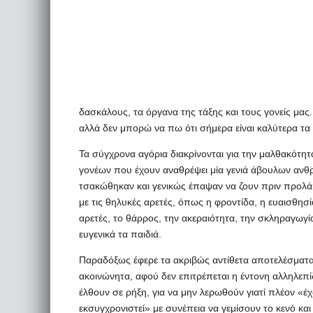
δασκάλους, τα όργανα της τάξης και τους γονείς μας.
αλλά δεν μπορώ να πω ότι σήμερα είναι καλύτερα τα
Τα σύγχρονα αγόρια διακρίνονται για την μαλθακότη
γονέων που έχουν αναθρέψει μία γενιά άβουλων αν
τσακώθηκαν και γενικώς έπαψαν να ζουν πριν προλά
με τις θηλυκές αρετές, όπως η φροντίδα, η ευαισθησία
αρετές, το θάρρος, την ακεραιότητα, την σκληραγωγία 
ευγενικά τα παιδιά.
Παραδόξως έφερε τα ακριβώς αντίθετα αποτελέσματα.
ακοινώνητα, αφού δεν επιτρέπεται η έντονη αλληλεπί
έλθουν σε ρήξη, για να μην λερωθούν γιατί πλέον «έ
εκσυγχρονιστεί» με συνέπεια να γεμίσουν το κενό κα