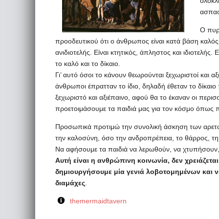
ολόκλ
ασπασ
Ο πυρ
προοδευτικού ότι ο άνθρωπος είναι κατά βάση καλός. 
ανιδιοτελής. Είναι κτητικός, άπληστος και ιδιοτελής
το καλό και το δίκαιο.
Γι’ αυτό όσοι το κάνουν θεωρούνται ξεχωριστοί και αξ
άνθρωποι έπρατταν το ίδιο, δηλαδή έθεταν το δίκαιο
ξεχωριστό και αξιέπαινο, αφού θα το έκαναν οι περισ
προετοιμάσουμε τα παιδιά μας για τον κόσμο όπως πρα
Προσωπικά προτιμώ την συνολική άσκηση των αρετών
την καλοσύνη, όσο την ανδροπρέπεια, το θάρρος, τη
Να αφήσουμε τα παιδιά να λερωθούν, να χτυπήσουν,
Αυτή είναι η ανθρώπινη κοινωνία, δεν χρειάζεται
δημιουργήσουμε μία γενιά λοβοτομημένων και 
διαμάχες
.
themermaidtavern