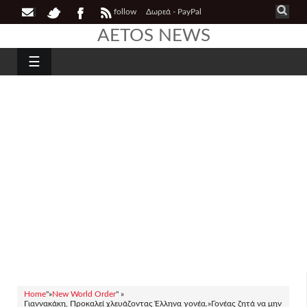
follow
Δωρεά - PayPal
AETOS NEWS
☰
Home
"»
New World Order
" »
Γιαννακάκη, Προκαλεί χλευάζοντας Έλληνα γονέα.»Γονέας ζητά να μην