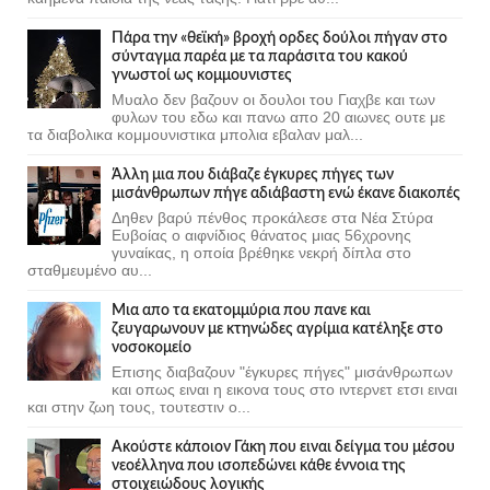
Πάρα την «θεϊκή» βροχή ορδες δούλοι πήγαν στο
σύνταγμα παρέα με τα παράσιτα του κακού
γνωστοί ως κομμουνιστες
Μυαλο δεν βαζουν οι δουλοι του Γιαχβε και των
φυλων του εδω και πανω απο 20 αιωνες ουτε με
τα διαβολικα κομμουνιστικα μπολια εβαλαν μαλ...
Άλλη μια που διάβαζε έγκυρες πήγες των
μισάνθρωπων πήγε αδιάβαστη ενώ έκανε διακοπές
Δηθεν βαρύ πένθος προκάλεσε στα Νέα Στύρα
Ευβοίας ο αιφνίδιος θάνατος μιας 56χρονης
γυναίκας, η οποία βρέθηκε νεκρή δίπλα στο
σταθμευμένο αυ...
Μια απο τα εκατομμύρια που πανε και
ζευγαρωνουν με κτηνώδες αγρίμια κατέληξε στο
νοσοκομείο
Επισης διαβαζουν "έγκυρες πήγες" μισάνθρωπων
και οπως ειναι η εικονα τους στο ιντερνετ ετσι ειναι
και στην ζωη τους, τουτεστιν ο...
Ακούστε κάποιον Γάκη που ειναι δείγμα του μέσου
νεοέλληνα που ισοπεδώνει κάθε έννοια της
στοιχειώδους λογικής