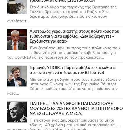
τρελαίνονταν ο ένας μετά τον άλλον
Στο δυτικό άκρο της περιοχής της Βρετάνης της
Γαλλίας βρίσκεται το στενό του Ραζ-ντε-Σεν,
διάσπαρτο βραχονησίδες που τις κτυπούν
ανελέητα τ...
Αυστραλός γερουσιαστής στους πολιτικούς που
ευθύνονται για τα εμβόλια: «Δεν θα ξεφύγετε –
Ερχόμαστε για εσάς»
Ένα ξεκάθαρο μήνυμα προς τους πολιτικούς που
ευθύνονται για τους μαζικούς εμβολιασμούς για
τον Covid-19 και τις παρενέργειες που προκάλεσαν...
Γερμανός ΥΠΟΙΚ: «Πάρτε ποδήλατο και καθίστε
στο σπίτι για να πιέσουμε τον Β.Πούτιν»!
Μια απίστευτη οδηγία προς τους πολίτες έδωσε ο
υπουργός Οικονομικών της Γερμανίας Ρόμπερτ
Χάμπεκ, καθώς τους ζήτησε να περιορίσουν την
κατα...
ΓΙΑΤΙ ΡΕ ....ΠΑΛΙΑΝΘΡΩΠΕ ΠΑΠΑΔΟΠΟΥΛΕ
ΜΟΥ ΕΔΩΣΕΣ 20ΕΤΕΣ ΔΑΝΕΙΟ ΓΙΑ ΣΠΙΤΙ ΜΕ ΟΡΟ
ΝΑ ΕΧΕΙ ...ΤΟΥΑΛΕΤΑ ΜΕΣΑ;
Η επιστολή ενός Δημοκράτη,διαβάστε το μέχρι
τέλους...40 χρόνια μετά και ακόμα τυραννάς τα ....
καημένα παιδιά της νέας τάξης. Γιατί βρε άθ...