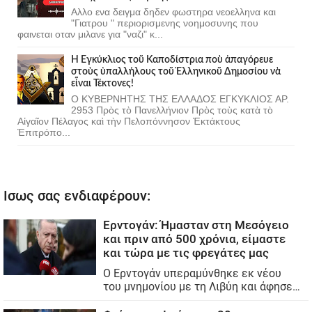
Αλλο ενα δειγμα δηδεν φωστηρα νεοελληνα και
"Γιατρου " περιορισμενης νοημοσυνης που
φαινεται οταν μιλανε για "ναζι" κ...
Ἡ Ἐγκύκλιος τοῦ Καποδίστρια ποὺ ἀπαγόρευε
στοὺς ὑπαλλήλους τοῦ Ἑλληνικοῦ Δημοσίου νὰ
εἶναι Τέκτονες!
Ο ΚΥΒΕΡΝΗΤΗΣ ΤΗΣ ΕΛΛΑΔΟΣ ΕΓΚΥΚΛΙΟΣ ΑΡ.
2953 Πρὸς τὸ Πανελλήνιον Πρὸς τοὺς κατὰ τὸ
Αἰγαῖον Πέλαγος καὶ τὴν Πελοπόννησον Ἐκτάκτους
Ἐπιτρόπο...