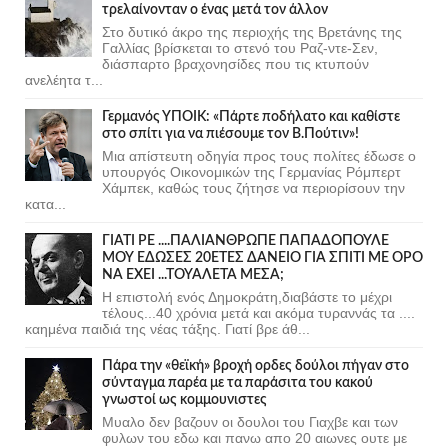
τρελαίνονταν ο ένας μετά τον άλλον
Στο δυτικό άκρο της περιοχής της Βρετάνης της
Γαλλίας βρίσκεται το στενό του Ραζ-ντε-Σεν,
διάσπαρτο βραχονησίδες που τις κτυπούν
ανελέητα τ...
Γερμανός ΥΠΟΙΚ: «Πάρτε ποδήλατο και καθίστε
στο σπίτι για να πιέσουμε τον Β.Πούτιν»!
Μια απίστευτη οδηγία προς τους πολίτες έδωσε ο
υπουργός Οικονομικών της Γερμανίας Ρόμπερτ
Χάμπεκ, καθώς τους ζήτησε να περιορίσουν την
κατα...
ΓΙΑΤΙ ΡΕ ....ΠΑΛΙΑΝΘΡΩΠΕ ΠΑΠΑΔΟΠΟΥΛΕ
ΜΟΥ ΕΔΩΣΕΣ 20ΕΤΕΣ ΔΑΝΕΙΟ ΓΙΑ ΣΠΙΤΙ ΜΕ ΟΡΟ
ΝΑ ΕΧΕΙ ...ΤΟΥΑΛΕΤΑ ΜΕΣΑ;
Η επιστολή ενός Δημοκράτη,διαβάστε το μέχρι
τέλους...40 χρόνια μετά και ακόμα τυραννάς τα ....
καημένα παιδιά της νέας τάξης. Γιατί βρε άθ...
Πάρα την «θεϊκή» βροχή ορδες δούλοι πήγαν στο
σύνταγμα παρέα με τα παράσιτα του κακού
γνωστοί ως κομμουνιστες
Μυαλο δεν βαζουν οι δουλοι του Γιαχβε και των
φυλων του εδω και πανω απο 20 αιωνες ουτε με