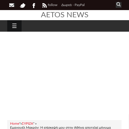
follow
Δωρεά - PayPal
AETOS NEWS
☰
Home
"»
ΣΥΡΙΖΑ
" »
Εμανουέλ Μακρόν: Η επίσκεψή μου στην Αθήνα αποτελεί μήνυμα