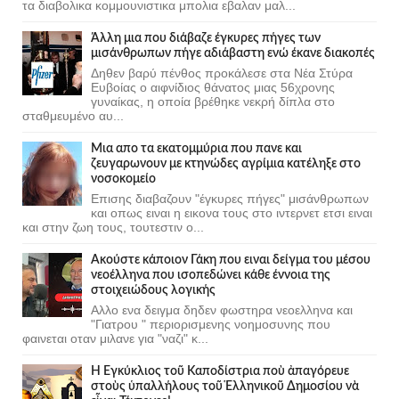
τα διαβολικα κομμουνιστικα μπολια εβαλαν μαλ...
Άλλη μια που διάβαζε έγκυρες πήγες των
μισάνθρωπων πήγε αδιάβαστη ενώ έκανε διακοπές
Δηθεν βαρύ πένθος προκάλεσε στα Νέα Στύρα
Ευβοίας ο αιφνίδιος θάνατος μιας 56χρονης
γυναίκας, η οποία βρέθηκε νεκρή δίπλα στο
σταθμευμένο αυ...
Μια απο τα εκατομμύρια που πανε και
ζευγαρωνουν με κτηνώδες αγρίμια κατέληξε στο
νοσοκομείο
Επισης διαβαζουν "έγκυρες πήγες" μισάνθρωπων
και οπως ειναι η εικονα τους στο ιντερνετ ετσι ειναι
και στην ζωη τους, τουτεστιν ο...
Ακούστε κάποιον Γάκη που ειναι δείγμα του μέσου
νεοέλληνα που ισοπεδώνει κάθε έννοια της
στοιχειώδους λογικής
Αλλο ενα δειγμα δηδεν φωστηρα νεοελληνα και
"Γιατρου " περιορισμενης νοημοσυνης που
φαινεται οταν μιλανε για "ναζι" κ...
Ἡ Ἐγκύκλιος τοῦ Καποδίστρια ποὺ ἀπαγόρευε
στοὺς ὑπαλλήλους τοῦ Ἑλληνικοῦ Δημοσίου νὰ