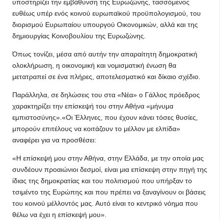
υποστηρίζει την εμβάθυνση της Ευρωζώνης, τασσόμενος
ευθέως υπέρ ενός κοινού ευρωπαϊκού προϋπολογισμού, του
διορισμού Ευρωπαίου υπουργού Οικονομικών, αλλά και της
δημιουργίας Κοινοβουλίου της Ευρωζώνης.
Όπως τονίζει, μέσα από αυτήν την απαραίτητη δημοκρατική
ολοκλήρωση, η οικονομική και νομισματική ένωση θα
μετατραπεί σε ένα πλήρες, αποτελεσματικό και δίκαιο σχέδιο.
Παράλληλα, σε δηλώσεις του στα «Νέα» ο Γάλλος πρόεδρος
χαρακτηρίζει την επίσκεψή του στην Αθήνα «μήνυμα
εμπιστοσύνης».«Οι Έλληνες, που έχουν κάνει τόσες θυσίες,
μπορούν επιτέλους να κοιτάζουν το μέλλον με ελπίδα»
αναφέρει για να προσθέσει:
«Η επίσκεψή μου στην Αθήνα, στην Ελλάδα, με την οποία μας
συνδέουν προαιώνιοι δεσμοί, είναι μια επίσκεψη στην πηγή της
ίδιας της δημοκρατίας και του πολιτισμού που υπήρξαν το
τσιμέντο της Ευρώπης και που πρέπει να ξαναγίνουν οι βάσεις
του κοινού μέλλοντός μας. Αυτό είναι το κεντρικό νόημα που
θέλω να έχει η επίσκεψή μου».