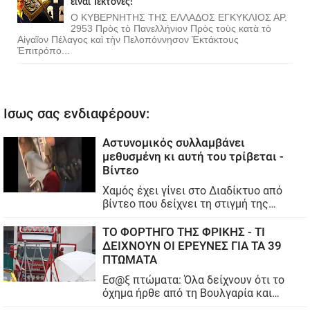
εἶναι Τέκτονες!
Ο ΚΥΒΕΡΝΗΤΗΣ ΤΗΣ ΕΛΛΑΔΟΣ ΕΓΚΥΚΛΙΟΣ ΑΡ.
2953 Πρὸς τὸ Πανελλήνιον Πρὸς τοὺς κατὰ τὸ
Αἰγαῖον Πέλαγος καὶ τὴν Πελοπόννησον Ἐκτάκτους
Ἐπιτρόπο...