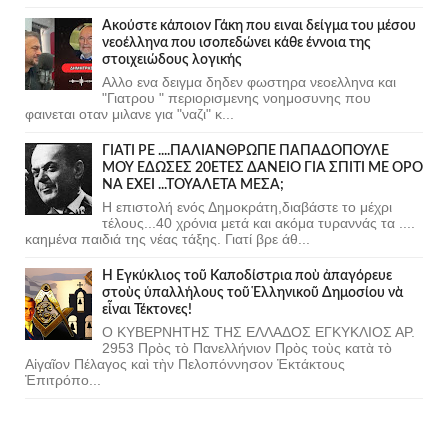
Ακούστε κάποιον Γάκη που ειναι δείγμα του μέσου
νεοέλληνα που ισοπεδώνει κάθε έννοια της
στοιχειώδους λογικής
Αλλο ενα δειγμα δηδεν φωστηρα νεοελληνα και
"Γιατρου " περιορισμενης νοημοσυνης που
φαινεται οταν μιλανε για "ναζι" κ...
ΓΙΑΤΙ ΡΕ ....ΠΑΛΙΑΝΘΡΩΠΕ ΠΑΠΑΔΟΠΟΥΛΕ
ΜΟΥ ΕΔΩΣΕΣ 20ΕΤΕΣ ΔΑΝΕΙΟ ΓΙΑ ΣΠΙΤΙ ΜΕ ΟΡΟ
ΝΑ ΕΧΕΙ ...ΤΟΥΑΛΕΤΑ ΜΕΣΑ;
Η επιστολή ενός Δημοκράτη,διαβάστε το μέχρι
τέλους...40 χρόνια μετά και ακόμα τυραννάς τα ....
καημένα παιδιά της νέας τάξης. Γιατί βρε άθ...
Ἡ Ἐγκύκλιος τοῦ Καποδίστρια ποὺ ἀπαγόρευε
στοὺς ὑπαλλήλους τοῦ Ἑλληνικοῦ Δημοσίου νὰ
εἶναι Τέκτονες!
Ο ΚΥΒΕΡΝΗΤΗΣ ΤΗΣ ΕΛΛΑΔΟΣ ΕΓΚΥΚΛΙΟΣ ΑΡ.
2953 Πρὸς τὸ Πανελλήνιον Πρὸς τοὺς κατὰ τὸ
Αἰγαῖον Πέλαγος καὶ τὴν Πελοπόννησον Ἐκτάκτους
Ἐπιτρόπο...