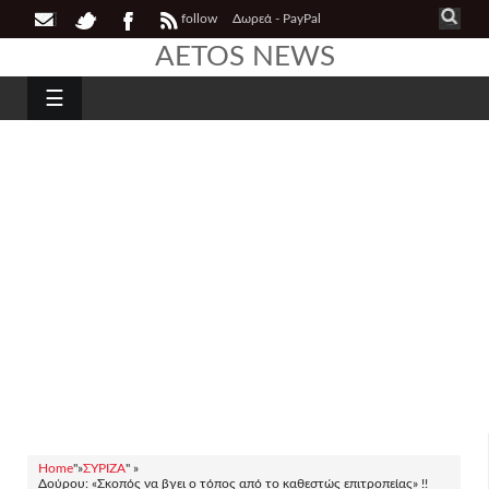
follow
Δωρεά - PayPal
AETOS NEWS
☰
Home
"»
ΣΥΡΙΖΑ
" »
Δούρου: «Σκοπός να βγει ο τόπος από το καθεστώς επιτροπείας» !!