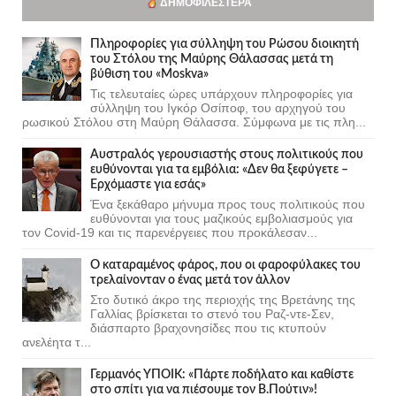
ΔΗΜΟΦΙΛΈΣΤΕΡΑ
Πληροφορίες για σύλληψη του Ρώσου διοικητή
του Στόλου της Mαύρης Θάλασσας μετά τη
βύθιση του «Moskva»
Τις τελευταίες ώρες υπάρχουν πληροφορίες για
σύλληψη του Ιγκόρ Οσίποφ, του αρχηγού του
ρωσικού Στόλου στη Μαύρη Θάλασσα. Σύμφωνα με τις πλη...
Αυστραλός γερουσιαστής στους πολιτικούς που
ευθύνονται για τα εμβόλια: «Δεν θα ξεφύγετε –
Ερχόμαστε για εσάς»
Ένα ξεκάθαρο μήνυμα προς τους πολιτικούς που
ευθύνονται για τους μαζικούς εμβολιασμούς για
τον Covid-19 και τις παρενέργειες που προκάλεσαν...
Ο καταραμένος φάρος, που οι φαροφύλακες του
τρελαίνονταν ο ένας μετά τον άλλον
Στο δυτικό άκρο της περιοχής της Βρετάνης της
Γαλλίας βρίσκεται το στενό του Ραζ-ντε-Σεν,
διάσπαρτο βραχονησίδες που τις κτυπούν
ανελέητα τ...
Γερμανός ΥΠΟΙΚ: «Πάρτε ποδήλατο και καθίστε
στο σπίτι για να πιέσουμε τον Β.Πούτιν»!