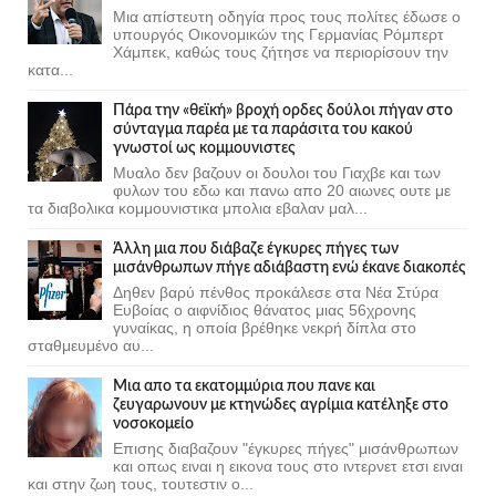
Μια απίστευτη οδηγία προς τους πολίτες έδωσε ο
υπουργός Οικονομικών της Γερμανίας Ρόμπερτ
Χάμπεκ, καθώς τους ζήτησε να περιορίσουν την
κατα...
Πάρα την «θεϊκή» βροχή ορδες δούλοι πήγαν στο
σύνταγμα παρέα με τα παράσιτα του κακού
γνωστοί ως κομμουνιστες
Μυαλο δεν βαζουν οι δουλοι του Γιαχβε και των
φυλων του εδω και πανω απο 20 αιωνες ουτε με
τα διαβολικα κομμουνιστικα μπολια εβαλαν μαλ...
Άλλη μια που διάβαζε έγκυρες πήγες των
μισάνθρωπων πήγε αδιάβαστη ενώ έκανε διακοπές
Δηθεν βαρύ πένθος προκάλεσε στα Νέα Στύρα
Ευβοίας ο αιφνίδιος θάνατος μιας 56χρονης
γυναίκας, η οποία βρέθηκε νεκρή δίπλα στο
σταθμευμένο αυ...
Μια απο τα εκατομμύρια που πανε και
ζευγαρωνουν με κτηνώδες αγρίμια κατέληξε στο
νοσοκομείο
Επισης διαβαζουν "έγκυρες πήγες" μισάνθρωπων
και οπως ειναι η εικονα τους στο ιντερνετ ετσι ειναι
και στην ζωη τους, τουτεστιν ο...