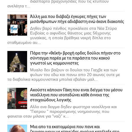
διάσπαρτο βραχονησίδες που τις κτυπούν
ανελέητα τ...
Άλλη μια που διάβαζε έγκυρες πήγες των
μισάνθρωπων πήγε αδιάβαστη ενώ έκανε διακοπές
Δηθεν βαρύ πένθος προκάλεσε στα Νέα Στύρα
Ευβοίας ο αιφνίδιος θάνατος μιας 56χρονης
γυναίκας, η οποία βρέθηκε νεκρή δίπλα στο
σταθμευμένο αυ...
Πάρα την «θεϊκή» βροχή ορδες δούλοι πήγαν στο
σύνταγμα παρέα με τα παράσιτα του κακού
γνωστοί ως κομμουνιστες
Μυαλο δεν βαζουν οι δουλοι του Γιαχβε και των
φυλων του εδω και πανω απο 20 αιωνες ουτε με
τα διαβολικα κομμουνιστικα μπολια εβαλαν μαλ...
Ακούστε κάποιον Γάκη που ειναι δείγμα του μέσου
νεοέλληνα που ισοπεδώνει κάθε έννοια της
στοιχειώδους λογικής
Αλλο ενα δειγμα δηδεν φωστηρα νεοελληνα και
"Γιατρου " περιορισμενης νοημοσυνης που
φαινεται οταν μιλανε για "ναζι" κ...
Μια απο τα εκατομμύρια που πανε και
ζευγαρωνουν με κτηνώδες αγρίμια κατέληξε στο