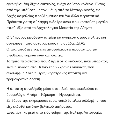
εγκλωβισμένη δίχως ευκαιρίες, ενέχει σοβαρό κίνδυνο. Εκτός
από την υπόθεση με τον ιμάμη από το Μπανγκλαντές, τις
Αρχές ασφαλείας προβλημάτισε και ένα άλλο περιστατικό.
Πρόκειται για τη σύλληψη ενός Ιρακινού που κρατούσε μεγάλο
σπαθί έξω από το Αρχαιολογικό Μουσείο της Αθήνας.
Ο 34χρονος κινούνταν απειλητικά ανάμεσα στους πολίτες και
συνελήφθη από αστυνομικούς της ομάδας ΔΙ.ΑΣ.
Όπως αποδείχθηκε, είχε αποφυλακιστεί προσφάτως για
υποθέσεις ναρκωτικών και κλοπές.
Το τρίτο περιστατικό που δείχνει ότι ο κίνδυνος είναι υπαρκτός
είναι η έκδοση στο Βέλγιο της 22xpovns γυναίκας που
συνελήφθη λίγες ημέρες νωρίτερα ως ύποπτη για
τρομοκρατική δράση.
Η ύποπτη συνελήφθη μέσα στο πλοίο που εκτελούσε το
δρομολόγιο Μπάρι – Κέρκυρα – Ηγουμενίτσα.
Σε βάρος της εκκρεμούσε ευρωπαϊκό ένταλμα σύλληψης που
είχε εκδοθεί κατόπιν βελγικού αιτήματος.
Εντοπίστηκε μετά από ειδοποίηση της Ιταλικής Αστυνομίας.