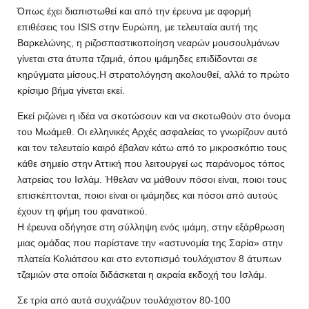
Όπως έχει διαπιστωθεί και από την έρευνα με αφορμή
επιθέσεις του ISIS στην Ευρώπη, με τελευταία αυτή της
Βαρκελώνης, η ριζοσπαστικοποίηση νεαρών μουσουλμάνων
γίνεται στα άτυπα τζαμιά, όπου ιμάμηδες επιδίδονται σε
κηρύγματα μίσους.Η στρατολόγηση ακολουθεί, αλλά το πρώτο
κρίσιμο βήμα γίνεται εκεί.
Εκεί ριζώνει η ιδέα να σκοτώσουν και να σκοτωθούν στο όνομα
του Μωάμεθ. Οι ελληνικές Αρχές ασφαλείας το γνωρίζουν αυτό
και τον τελευταίο καιρό έβαλαν κάτω από το μικροσκόπιο τους
κάθε σημείο στην Αττική που λειτουργεί ως παράνομος τόπος
λατρείας του Ισλάμ. Ήθελαν να μάθουν πόσοι είναι, ποιοι τους
επισκέπτονται, ποιοι είναι οι ιμάμηδες και πόσοι από αυτούς
έχουν τη φήμη του φανατικού.
Η έρευνα οδήγησε στη σύλληψη ενός ιμάμη, στην εξάρθρωση
μιας ομάδας που παρίστανε την «αστυνομία της Σαρία» στην
πλατεία Κολιάτσου και στο εντοπισμό τουλάχιστον 8 άτυπων
τζαμιών στα οποία διδάσκεται η ακραία εκδοχή του Ισλάμ.
Σε τρία από αυτά συχνάζουν τουλάχιστον 80-100