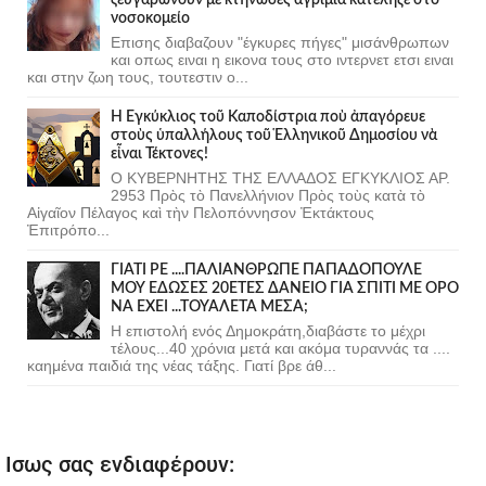
νοσοκομείο
Επισης διαβαζουν "έγκυρες πήγες" μισάνθρωπων
και οπως ειναι η εικονα τους στο ιντερνετ ετσι ειναι
και στην ζωη τους, τουτεστιν ο...
Ἡ Ἐγκύκλιος τοῦ Καποδίστρια ποὺ ἀπαγόρευε
στοὺς ὑπαλλήλους τοῦ Ἑλληνικοῦ Δημοσίου νὰ
εἶναι Τέκτονες!
Ο ΚΥΒΕΡΝΗΤΗΣ ΤΗΣ ΕΛΛΑΔΟΣ ΕΓΚΥΚΛΙΟΣ ΑΡ.
2953 Πρὸς τὸ Πανελλήνιον Πρὸς τοὺς κατὰ τὸ
Αἰγαῖον Πέλαγος καὶ τὴν Πελοπόννησον Ἐκτάκτους
Ἐπιτρόπο...
ΓΙΑΤΙ ΡΕ ....ΠΑΛΙΑΝΘΡΩΠΕ ΠΑΠΑΔΟΠΟΥΛΕ
ΜΟΥ ΕΔΩΣΕΣ 20ΕΤΕΣ ΔΑΝΕΙΟ ΓΙΑ ΣΠΙΤΙ ΜΕ ΟΡΟ
ΝΑ ΕΧΕΙ ...ΤΟΥΑΛΕΤΑ ΜΕΣΑ;
Η επιστολή ενός Δημοκράτη,διαβάστε το μέχρι
τέλους...40 χρόνια μετά και ακόμα τυραννάς τα ....
καημένα παιδιά της νέας τάξης. Γιατί βρε άθ...