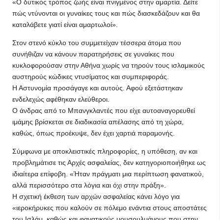
«Ο δυτικός τρόπος ζωής είναι πνιγμένος στην αμαρτία. Δείτε
πώς ντύνονται οι γυναίκες τους και πώς διασκεδάζουν και θα
καταλάβετε γιατί είναι αμαρτωλοί».
Στον στενό κύκλο του συμμετείχαν τέσσερα άτομα που
συνήθιζαν να κάνουν παρατηρήσεις σε γυναίκες που
κυκλοφορούσαν στην Αθήνα χωρίς να τηρούν τους ισλαμικούς
αυστηρούς κώδικες ντυσίματος και συμπεριφοράς.
Η Αστυνομία προσάγαγε και αυτούς. Αφού εξετάστηκαν
ενδελεχώς αφέθηκαν ελεύθεροι.
Ο άνδρας από το Μπανγκλαντές που είχε αυτοαναγορευθεί
ιμάμης βρίσκεται σε διαδικασία απέλασης από τη χώρα,
καθώς, όπως προέκυψε, δεν έχει χαρτιά παραμονής.
Σύμφωνα με αποκλειστικές πληροφορίες, η υπόθεση, αν και
προβλημάτισε τις Αρχές ασφαλείας, δεν κατηγοριοποιήθηκε ως
ιδιαίτερα επίφοβη. «Ήταν πράγματι μια περίπτωση φανατικού,
αλλά περισσότερο στα λόγια και όχι στην πράξη».
Η σχετική έκθεση των αρχών ασφαλείας κάνει λόγο για
«ιεροκήρυκες που καλούν σε πόλεμο ενάντια στους αποστάτες
του Ισλάμ, καθώς και φανατικούς μουσουλμάνους που στην