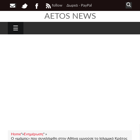
follow
Δωρεά - PayPal
AETOS NEWS
☰
Home
"»
Ενημέρωση
" »
Ο «ιμάμης» που συνελήφθη στην Αθήνα υμνούσε το Ισλαμικό Κράτος