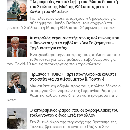
Πληροφορίες για σύλληψη του Ρώσου διοικητή
του Στόλου της Mαύρης Θάλασσας μετά τη
βύθιση του «Moskva»
Τις τελευταίες ώρες υπάρχουν πληροφορίες για
σύλληψη του Ιγκόρ Οσίποφ, του αρχηγού του
ρωσικού Στόλου στη Μαύρη Θάλασσα. Σύμφωνα με τις πλη...
Αυστραλός γερουσιαστής στους πολιτικούς που
ευθύνονται για τα εμβόλια: «Δεν θα ξεφύγετε –
Ερχόμαστε για εσάς»
Ένα ξεκάθαρο μήνυμα προς τους πολιτικούς που
ευθύνονται για τους μαζικούς εμβολιασμούς για
τον Covid-19 και τις παρενέργειες που προκάλεσαν...
Γερμανός ΥΠΟΙΚ: «Πάρτε ποδήλατο και καθίστε
στο σπίτι για να πιέσουμε τον Β.Πούτιν»!
Μια απίστευτη οδηγία προς τους πολίτες έδωσε ο
υπουργός Οικονομικών της Γερμανίας Ρόμπερτ
Χάμπεκ, καθώς τους ζήτησε να περιορίσουν την
κατα...
Ο καταραμένος φάρος, που οι φαροφύλακες του
τρελαίνονταν ο ένας μετά τον άλλον
Στο δυτικό άκρο της περιοχής της Βρετάνης της
Γαλλίας βρίσκεται το στενό του Ραζ-ντε-Σεν,