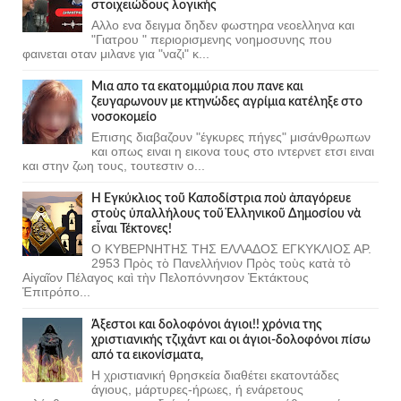
στοιχειώδους λογικής
Αλλο ενα δειγμα δηδεν φωστηρα νεοελληνα και
"Γιατρου " περιορισμενης νοημοσυνης που
φαινεται οταν μιλανε για "ναζι" κ...
Μια απο τα εκατομμύρια που πανε και
ζευγαρωνουν με κτηνώδες αγρίμια κατέληξε στο
νοσοκομείο
Επισης διαβαζουν "έγκυρες πήγες" μισάνθρωπων
και οπως ειναι η εικονα τους στο ιντερνετ ετσι ειναι
και στην ζωη τους, τουτεστιν ο...
Ἡ Ἐγκύκλιος τοῦ Καποδίστρια ποὺ ἀπαγόρευε
στοὺς ὑπαλλήλους τοῦ Ἑλληνικοῦ Δημοσίου νὰ
εἶναι Τέκτονες!
Ο ΚΥΒΕΡΝΗΤΗΣ ΤΗΣ ΕΛΛΑΔΟΣ ΕΓΚΥΚΛΙΟΣ ΑΡ.
2953 Πρὸς τὸ Πανελλήνιον Πρὸς τοὺς κατὰ τὸ
Αἰγαῖον Πέλαγος καὶ τὴν Πελοπόννησον Ἐκτάκτους
Ἐπιτρόπο...
Άξεστοι και δολοφόνοι άγιοι!! χρόνια της
χριστιανικής τζιχάντ και οι άγιοι-δολοφόνοι πίσω
από τα εικονίσματα,
Η χριστιανική θρησκεία διαθέτει εκατοντάδες
άγιους, μάρτυρες-ήρωες, ή ενάρετους