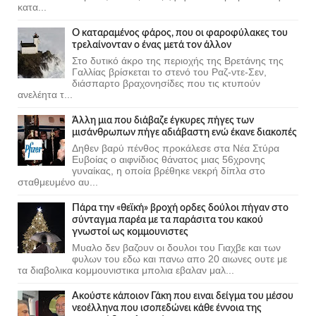
κατα...
Ο καταραμένος φάρος, που οι φαροφύλακες του
τρελαίνονταν ο ένας μετά τον άλλον
Στο δυτικό άκρο της περιοχής της Βρετάνης της
Γαλλίας βρίσκεται το στενό του Ραζ-ντε-Σεν,
διάσπαρτο βραχονησίδες που τις κτυπούν
ανελέητα τ...
Άλλη μια που διάβαζε έγκυρες πήγες των
μισάνθρωπων πήγε αδιάβαστη ενώ έκανε διακοπές
Δηθεν βαρύ πένθος προκάλεσε στα Νέα Στύρα
Ευβοίας ο αιφνίδιος θάνατος μιας 56χρονης
γυναίκας, η οποία βρέθηκε νεκρή δίπλα στο
σταθμευμένο αυ...
Πάρα την «θεϊκή» βροχή ορδες δούλοι πήγαν στο
σύνταγμα παρέα με τα παράσιτα του κακού
γνωστοί ως κομμουνιστες
Μυαλο δεν βαζουν οι δουλοι του Γιαχβε και των
φυλων του εδω και πανω απο 20 αιωνες ουτε με
τα διαβολικα κομμουνιστικα μπολια εβαλαν μαλ...
Ακούστε κάποιον Γάκη που ειναι δείγμα του μέσου
νεοέλληνα που ισοπεδώνει κάθε έννοια της