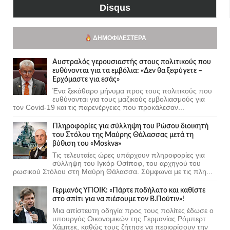
Disqus
ΔΗΜΟΦΙΛΈΣΤΕΡΑ
Αυστραλός γερουσιαστής στους πολιτικούς που
ευθύνονται για τα εμβόλια: «Δεν θα ξεφύγετε –
Ερχόμαστε για εσάς»
Ένα ξεκάθαρο μήνυμα προς τους πολιτικούς που
ευθύνονται για τους μαζικούς εμβολιασμούς για
τον Covid-19 και τις παρενέργειες που προκάλεσαν...
Πληροφορίες για σύλληψη του Ρώσου διοικητή
του Στόλου της Mαύρης Θάλασσας μετά τη
βύθιση του «Moskva»
Τις τελευταίες ώρες υπάρχουν πληροφορίες για
σύλληψη του Ιγκόρ Οσίποφ, του αρχηγού του
ρωσικού Στόλου στη Μαύρη Θάλασσα. Σύμφωνα με τις πλη...
Γερμανός ΥΠΟΙΚ: «Πάρτε ποδήλατο και καθίστε
στο σπίτι για να πιέσουμε τον Β.Πούτιν»!
Μια απίστευτη οδηγία προς τους πολίτες έδωσε ο
υπουργός Οικονομικών της Γερμανίας Ρόμπερτ
Χάμπεκ, καθώς τους ζήτησε να περιορίσουν την