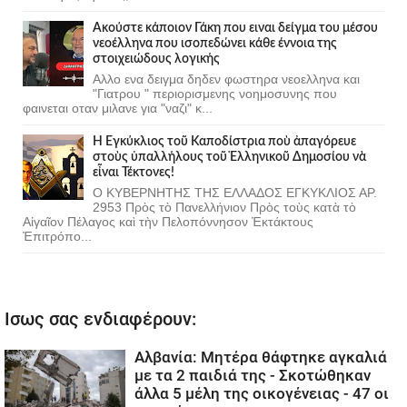
Ακούστε κάποιον Γάκη που ειναι δείγμα του μέσου
νεοέλληνα που ισοπεδώνει κάθε έννοια της
στοιχειώδους λογικής
Αλλο ενα δειγμα δηδεν φωστηρα νεοελληνα και
"Γιατρου " περιορισμενης νοημοσυνης που
φαινεται οταν μιλανε για "ναζι" κ...
Ἡ Ἐγκύκλιος τοῦ Καποδίστρια ποὺ ἀπαγόρευε
στοὺς ὑπαλλήλους τοῦ Ἑλληνικοῦ Δημοσίου νὰ
εἶναι Τέκτονες!
Ο ΚΥΒΕΡΝΗΤΗΣ ΤΗΣ ΕΛΛΑΔΟΣ ΕΓΚΥΚΛΙΟΣ ΑΡ.
2953 Πρὸς τὸ Πανελλήνιον Πρὸς τοὺς κατὰ τὸ
Αἰγαῖον Πέλαγος καὶ τὴν Πελοπόννησον Ἐκτάκτους
Ἐπιτρόπο...