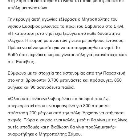
στη Σάμο και ειδικότερα στο Βαθύ το οποίο μετατρέπεται σε
«πόλη μεταναστών».
Την κραυγή αυτή αγωνίας εξέφρασε ο Μητροπολίτης του
νησιού Ευσέβιος μιλώντας το πρωί του Σαββάτου στο ΣΚΑΪ.
«Η κατάσταση στο νησί έχει ξεφύγει από κάθε δυνατότητα
ελέγχου. Η εισροή μεταναστών γίνεται με ρυθμούς έντονους.
Πρέπει να κάνουμε κάτι για να αποσυμφορηθεί το νησί. Το
Βαθύ όσο περνάει ο καιρός γίνεται πόλη για μετανάστες» είπε
ο κ. Ευσέβιος.
Σύμφωνα με τα στοιχεία της αστυνομίας από την Παρασκευή
στο νησί βρίσκονται 3.700 μετανάστες και πρόσφυγες, 850
ανήλικα και 90 ασυνόδευτα παιδιά.
«Όλοι αυτοί είναι εγκλωβισμένοι στο hotspot που έχει
υπερκορεστεί αφού είναι φτιαγμένο για 800 άτομα σε
απόσταση 200 μέτρων από την πόλη. Άρχισαν να στήνονται
σκηνές. Τώρα ο καιρός είναι καλός, μετά τι θα γίνει με τις λίγες
αυτές υποδομές και η διαβίωση θα γίνει προβληματική;»
αναρωτήθηκε ο Μητροπολίτης Σάμου.