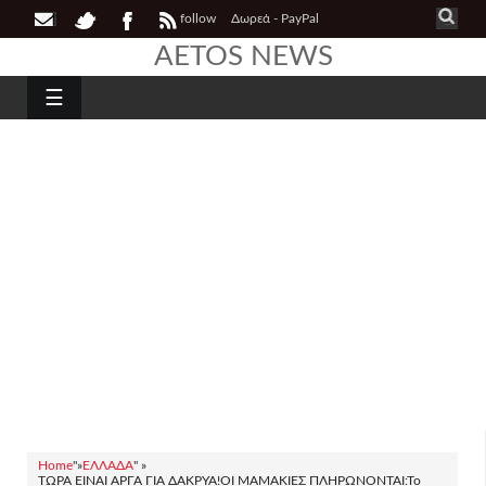
follow
Δωρεά - PayPal
AETOS NEWS
☰
Home
"»
ΕΛΛΑΔΑ
" »
ΤΏΡΑ ΕΊΝΑΙ ΑΡΓΆ ΓΙΑ ΔΆΚΡΥΑ!ΟΙ ΜΑΜΑΚΙΕΣ ΠΛΗΡΏΝΟΝΤΑΙ:Το