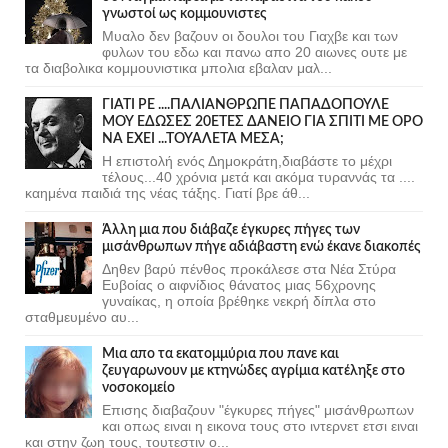
γνωστοί ως κομμουνιστες
Μυαλο δεν βαζουν οι δουλοι του Γιαχβε και των
φυλων του εδω και πανω απο 20 αιωνες ουτε με
τα διαβολικα κομμουνιστικα μπολια εβαλαν μαλ...
ΓΙΑΤΙ ΡΕ ....ΠΑΛΙΑΝΘΡΩΠΕ ΠΑΠΑΔΟΠΟΥΛΕ
ΜΟΥ ΕΔΩΣΕΣ 20ΕΤΕΣ ΔΑΝΕΙΟ ΓΙΑ ΣΠΙΤΙ ΜΕ ΟΡΟ
ΝΑ ΕΧΕΙ ...ΤΟΥΑΛΕΤΑ ΜΕΣΑ;
Η επιστολή ενός Δημοκράτη,διαβάστε το μέχρι
τέλους...40 χρόνια μετά και ακόμα τυραννάς τα ....
καημένα παιδιά της νέας τάξης. Γιατί βρε άθ...
Άλλη μια που διάβαζε έγκυρες πήγες των
μισάνθρωπων πήγε αδιάβαστη ενώ έκανε διακοπές
Δηθεν βαρύ πένθος προκάλεσε στα Νέα Στύρα
Ευβοίας ο αιφνίδιος θάνατος μιας 56χρονης
γυναίκας, η οποία βρέθηκε νεκρή δίπλα στο
σταθμευμένο αυ...
Μια απο τα εκατομμύρια που πανε και
ζευγαρωνουν με κτηνώδες αγρίμια κατέληξε στο
νοσοκομείο
Επισης διαβαζουν "έγκυρες πήγες" μισάνθρωπων
και οπως ειναι η εικονα τους στο ιντερνετ ετσι ειναι
και στην ζωη τους, τουτεστιν ο...