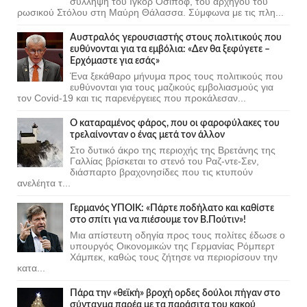
σύλληψη του Ιγκόρ Οσίποφ, του αρχηγού του
ρωσικού Στόλου στη Μαύρη Θάλασσα. Σύμφωνα με τις πλη...
Αυστραλός γερουσιαστής στους πολιτικούς που
ευθύνονται για τα εμβόλια: «Δεν θα ξεφύγετε –
Ερχόμαστε για εσάς»
Ένα ξεκάθαρο μήνυμα προς τους πολιτικούς που
ευθύνονται για τους μαζικούς εμβολιασμούς για
τον Covid-19 και τις παρενέργειες που προκάλεσαν...
Ο καταραμένος φάρος, που οι φαροφύλακες του
τρελαίνονταν ο ένας μετά τον άλλον
Στο δυτικό άκρο της περιοχής της Βρετάνης της
Γαλλίας βρίσκεται το στενό του Ραζ-ντε-Σεν,
διάσπαρτο βραχονησίδες που τις κτυπούν
ανελέητα τ...
Γερμανός ΥΠΟΙΚ: «Πάρτε ποδήλατο και καθίστε
στο σπίτι για να πιέσουμε τον Β.Πούτιν»!
Μια απίστευτη οδηγία προς τους πολίτες έδωσε ο
υπουργός Οικονομικών της Γερμανίας Ρόμπερτ
Χάμπεκ, καθώς τους ζήτησε να περιορίσουν την
κατα...
Πάρα την «θεϊκή» βροχή ορδες δούλοι πήγαν στο
σύνταγμα παρέα με τα παράσιτα του κακού