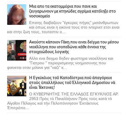
Μια απο τα εκατομμύρια που πανε και
ζευγαρωνουν με κτηνώδες αγρίμια κατέληξε στο
νοσοκομείο
Επισης διαβαζουν "έγκυρες πήγες" μισάνθρωπων
και οπως ειναι η εικονα τους στο ιντερνετ ετσι ειναι
και στην ζωη τους, τουτεστιν ο...
Ακούστε κάποιον Γάκη που ειναι δείγμα του μέσου
νεοέλληνα που ισοπεδώνει κάθε έννοια της
στοιχειώδους λογικής
Αλλο ενα δειγμα δηδεν φωστηρα νεοελληνα και
"Γιατρου " περιορισμενης νοημοσυνης που
φαινεται οταν μιλανε για "ναζι" κ...
Ἡ Ἐγκύκλιος τοῦ Καποδίστρια ποὺ ἀπαγόρευε
στοὺς ὑπαλλήλους τοῦ Ἑλληνικοῦ Δημοσίου νὰ
εἶναι Τέκτονες!
Ο ΚΥΒΕΡΝΗΤΗΣ ΤΗΣ ΕΛΛΑΔΟΣ ΕΓΚΥΚΛΙΟΣ ΑΡ.
2953 Πρὸς τὸ Πανελλήνιον Πρὸς τοὺς κατὰ τὸ
Αἰγαῖον Πέλαγος καὶ τὴν Πελοπόννησον Ἐκτάκτους
Ἐπιτρόπο...