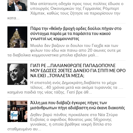
Μια απίστευτη οδηγία προς τους πολίτες έδωσε ο
υπουργός Οικονομικών της Γερμανίας Ρόμπερτ
Χάμπεκ, καθώς τους ζήτησε να περιορίσουν την
κατα...
Πάρα την «θεϊκή» βροχή ορδες δούλοι πήγαν στο
σύνταγμα παρέα με τα παράσιτα του κακού
γνωστοί ως κομμουνιστες
Μυαλο δεν βαζουν οι δουλοι του Γιαχβε και των
φυλων του εδω και πανω απο 20 αιωνες ουτε με
τα διαβολικα κομμουνιστικα μπολια εβαλαν μαλ...
ΓΙΑΤΙ ΡΕ ....ΠΑΛΙΑΝΘΡΩΠΕ ΠΑΠΑΔΟΠΟΥΛΕ
ΜΟΥ ΕΔΩΣΕΣ 20ΕΤΕΣ ΔΑΝΕΙΟ ΓΙΑ ΣΠΙΤΙ ΜΕ ΟΡΟ
ΝΑ ΕΧΕΙ ...ΤΟΥΑΛΕΤΑ ΜΕΣΑ;
Η επιστολή ενός Δημοκράτη,διαβάστε το μέχρι
τέλους...40 χρόνια μετά και ακόμα τυραννάς τα ....
καημένα παιδιά της νέας τάξης. Γιατί βρε άθ...
Άλλη μια που διάβαζε έγκυρες πήγες των
μισάνθρωπων πήγε αδιάβαστη ενώ έκανε διακοπές
Δηθεν βαρύ πένθος προκάλεσε στα Νέα Στύρα
Ευβοίας ο αιφνίδιος θάνατος μιας 56χρονης
γυναίκας, η οποία βρέθηκε νεκρή δίπλα στο
σταθμευμένο αυ...