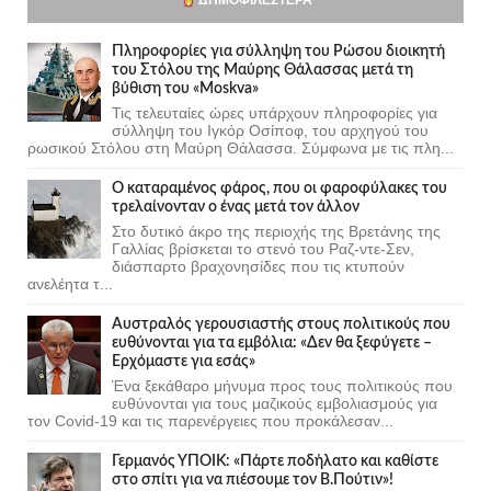
Πληροφορίες για σύλληψη του Ρώσου διοικητή
του Στόλου της Mαύρης Θάλασσας μετά τη
βύθιση του «Moskva»
Τις τελευταίες ώρες υπάρχουν πληροφορίες για
σύλληψη του Ιγκόρ Οσίποφ, του αρχηγού του
ρωσικού Στόλου στη Μαύρη Θάλασσα. Σύμφωνα με τις πλη...
Ο καταραμένος φάρος, που οι φαροφύλακες του
τρελαίνονταν ο ένας μετά τον άλλον
Στο δυτικό άκρο της περιοχής της Βρετάνης της
Γαλλίας βρίσκεται το στενό του Ραζ-ντε-Σεν,
διάσπαρτο βραχονησίδες που τις κτυπούν
ανελέητα τ...
Αυστραλός γερουσιαστής στους πολιτικούς που
ευθύνονται για τα εμβόλια: «Δεν θα ξεφύγετε –
Ερχόμαστε για εσάς»
Ένα ξεκάθαρο μήνυμα προς τους πολιτικούς που
ευθύνονται για τους μαζικούς εμβολιασμούς για
τον Covid-19 και τις παρενέργειες που προκάλεσαν...
Γερμανός ΥΠΟΙΚ: «Πάρτε ποδήλατο και καθίστε
στο σπίτι για να πιέσουμε τον Β.Πούτιν»!