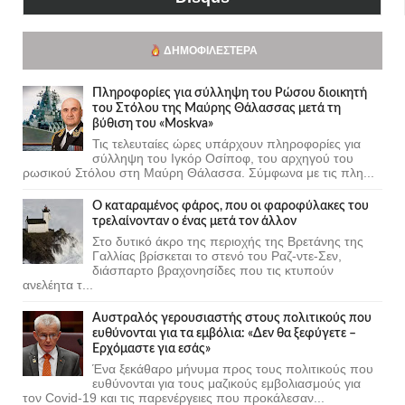
ΔΗΜΟΦΙΛΈΣΤΕΡΑ
Πληροφορίες για σύλληψη του Ρώσου διοικητή
του Στόλου της Mαύρης Θάλασσας μετά τη
βύθιση του «Moskva»
Τις τελευταίες ώρες υπάρχουν πληροφορίες για
σύλληψη του Ιγκόρ Οσίποφ, του αρχηγού του
ρωσικού Στόλου στη Μαύρη Θάλασσα. Σύμφωνα με τις πλη...
Ο καταραμένος φάρος, που οι φαροφύλακες του
τρελαίνονταν ο ένας μετά τον άλλον
Στο δυτικό άκρο της περιοχής της Βρετάνης της
Γαλλίας βρίσκεται το στενό του Ραζ-ντε-Σεν,
διάσπαρτο βραχονησίδες που τις κτυπούν
ανελέητα τ...
Αυστραλός γερουσιαστής στους πολιτικούς που
ευθύνονται για τα εμβόλια: «Δεν θα ξεφύγετε –
Ερχόμαστε για εσάς»
Ένα ξεκάθαρο μήνυμα προς τους πολιτικούς που
ευθύνονται για τους μαζικούς εμβολιασμούς για
τον Covid-19 και τις παρενέργειες που προκάλεσαν...