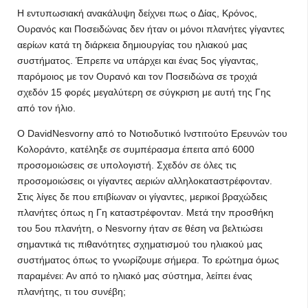
Η εντυπωσιακή ανακάλυψη δείχνει πως ο Δίας, Κρόνος,
Ουρανός και Ποσειδώνας δεν ήταν οι μόνοι πλανήτες γίγαντες
αερίων κατά τη διάρκεια δημιουργίας του ηλιακού μας
συστήματος. Έπρεπε να υπάρχει και ένας 5ος γίγαντας,
παρόμοιος με τον Ουρανό και τον Ποσειδώνα σε τροχιά
σχεδόν 15 φορές μεγαλύτερη σε σύγκριση με αυτή της Γης
από τον ήλιο.
Ο DavidNesvorny από το Νοτιοδυτικό Ινστιτούτο Ερευνών του
Κολοράντο, κατέληξε σε συμπέρασμα έπειτα από 6000
προσομοιώσεις σε υπολογιστή. Σχεδόν σε όλες τις
προσομοιώσεις οι γίγαντες αεριών αλληλοκαταστρέφονταν.
Στις λίγες δε που επιβίωναν οι γίγαντες, μερικοί βραχώδεις
πλανήτες όπως η Γη καταστρέφονταν. Μετά την προσθήκη
του 5ου πλανήτη, ο Nesvorny ήταν σε θέση να βελτιώσει
σημαντικά τις πιθανότητες σχηματισμού του ηλιακού μας
συστήματος όπως το γνωρίζουμε σήμερα. Το ερώτημα όμως
παραμένει: Αν από το ηλιακό μας σύστημα, λείπει ένας
πλανήτης, τι του συνέβη;