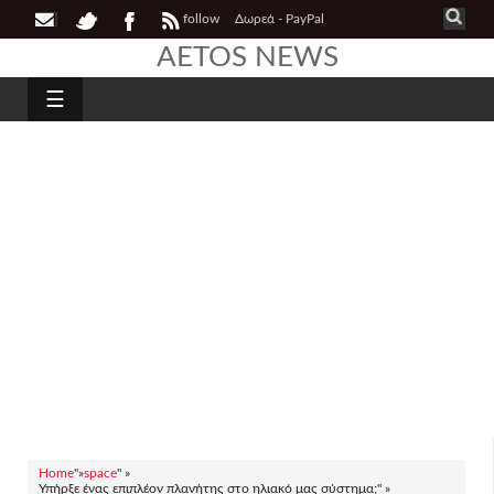
follow
Δωρεά - PayPal
AETOS NEWS
☰
Home
"»
space
" »
Υπήρξε ένας επιπλέον πλανήτης στο ηλιακό μας σύστημα;" »