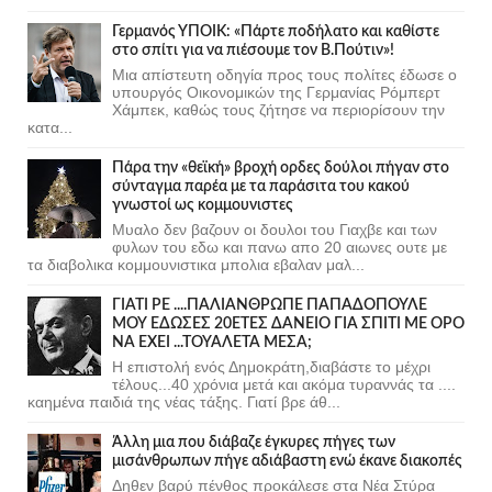
Γερμανός ΥΠΟΙΚ: «Πάρτε ποδήλατο και καθίστε
στο σπίτι για να πιέσουμε τον Β.Πούτιν»!
Μια απίστευτη οδηγία προς τους πολίτες έδωσε ο
υπουργός Οικονομικών της Γερμανίας Ρόμπερτ
Χάμπεκ, καθώς τους ζήτησε να περιορίσουν την
κατα...
Πάρα την «θεϊκή» βροχή ορδες δούλοι πήγαν στο
σύνταγμα παρέα με τα παράσιτα του κακού
γνωστοί ως κομμουνιστες
Μυαλο δεν βαζουν οι δουλοι του Γιαχβε και των
φυλων του εδω και πανω απο 20 αιωνες ουτε με
τα διαβολικα κομμουνιστικα μπολια εβαλαν μαλ...
ΓΙΑΤΙ ΡΕ ....ΠΑΛΙΑΝΘΡΩΠΕ ΠΑΠΑΔΟΠΟΥΛΕ
ΜΟΥ ΕΔΩΣΕΣ 20ΕΤΕΣ ΔΑΝΕΙΟ ΓΙΑ ΣΠΙΤΙ ΜΕ ΟΡΟ
ΝΑ ΕΧΕΙ ...ΤΟΥΑΛΕΤΑ ΜΕΣΑ;
Η επιστολή ενός Δημοκράτη,διαβάστε το μέχρι
τέλους...40 χρόνια μετά και ακόμα τυραννάς τα ....
καημένα παιδιά της νέας τάξης. Γιατί βρε άθ...
Άλλη μια που διάβαζε έγκυρες πήγες των
μισάνθρωπων πήγε αδιάβαστη ενώ έκανε διακοπές
Δηθεν βαρύ πένθος προκάλεσε στα Νέα Στύρα