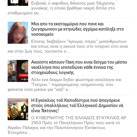
Ευβοίας ο αιφνίδιος θάνατος μιας 56χρονης
γυναίκας, η οποία βρέθηκε νεκρή δίπλα στο
σταθμευμένο αυ...
Μια απο τα εκατομμύρια που πανε και
ζευγαρωνουν με κτηνώδες αγρίμια κατέληξε στο
νοσοκομείο
Επισης διαβαζουν "έγκυρες πήγες" μισάνθρωπων
και οπως ειναι η εικονα τους στο ιντερνετ ετσι ειναι
και στην ζωη τους, τουτεστιν ο...
Ακούστε κάποιον Γάκη που ειναι δείγμα του μέσου
νεοέλληνα που ισοπεδώνει κάθε έννοια της
στοιχειώδους λογικής
Αλλο ενα δειγμα δηδεν φωστηρα νεοελληνα και
"Γιατρου " περιορισμενης νοημοσυνης που
φαινεται οταν μιλανε για "ναζι" κ...
Ἡ Ἐγκύκλιος τοῦ Καποδίστρια ποὺ ἀπαγόρευε
στοὺς ὑπαλλήλους τοῦ Ἑλληνικοῦ Δημοσίου νὰ
εἶναι Τέκτονες!
Ο ΚΥΒΕΡΝΗΤΗΣ ΤΗΣ ΕΛΛΑΔΟΣ ΕΓΚΥΚΛΙΟΣ ΑΡ.
2953 Πρὸς τὸ Πανελλήνιον Πρὸς τοὺς κατὰ τὸ
Αἰγαῖον Πέλαγος καὶ τὴν Πελοπόννησον Ἐκτάκτους
Ἐπιτρόπο...