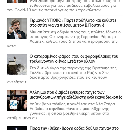
Ένα ξεκάθαρο μήνυμα προς τους πολιτικούς που
ευθύνονται για τους μαζικούς εμβολιασμούς για
τον Covid-19 και τις παρενέργειες που προκάλεσαν...
Γερμανός ΥΠΟΙΚ: «Πάρτε ποδήλατο και καθίστε
στο σπίτι για να πιέσουμε τον Β.Πούτιν»!
Μια απίστευτη οδηγία προς τους πολίτες έδωσε ο
υπουργός Οικονομικών της Γερμανίας Ρόμπερτ
Χάμπεκ, καθώς τους ζήτησε να περιορίσουν την
κατα...
Ο καταραμένος φάρος, που οι φαροφύλακες του
τρελαίνονταν ο ένας μετά τον άλλον
Στο δυτικό άκρο της περιοχής της Βρετάνης της
Γαλλίας βρίσκεται το στενό του Ραζ-ντε-Σεν,
διάσπαρτο βραχονησίδες που τις κτυπούν
ανελέητα τ...
Άλλη μια που διάβαζε έγκυρες πήγες των
μισάνθρωπων πήγε αδιάβαστη ενώ έκανε διακοπές
Δηθεν βαρύ πένθος προκάλεσε στα Νέα Στύρα
Ευβοίας ο αιφνίδιος θάνατος μιας 56χρονης
γυναίκας, η οποία βρέθηκε νεκρή δίπλα στο
σταθμευμένο αυ...
Πάρα την «θεϊκή» βροχή ορδες δούλοι πήγαν στο