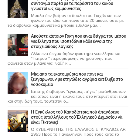
σύνταγμα παρέα με τα παράσιτα του κακού
γνωστοί ως κομμουνιστες
Μυαλο δεν βαζουν οι δουλοι του Γιαχβε και των
φυλων του εδω και πανω απο 20 αιωνες ουτε με
τα διαβολικα κομμουνιστικα μπολια εβαλαν μαλ...
Ακούστε κάποιον Γάκη που ειναι δείγμα του μέσου
νεοέλληνα που ισοπεδώνει κάθε έννοια της
στοιχειώδους λογικής
Αλλο ενα δειγμα δηδεν φωστηρα νεοελληνα και
"Γιατρου " περιορισμενης νοημοσυνης που
φαινεται οταν μιλανε για "ναζι" κ...
Μια απο τα εκατομμύρια που πανε και
ζευγαρωνουν με κτηνώδες αγρίμια κατέληξε στο
νοσοκομείο
Επισης διαβαζουν "έγκυρες πήγες" μισάνθρωπων
και οπως ειναι η εικονα τους στο ιντερνετ ετσι ειναι
και στην ζωη τους, τουτεστιν ο...
Ἡ Ἐγκύκλιος τοῦ Καποδίστρια ποὺ ἀπαγόρευε
στοὺς ὑπαλλήλους τοῦ Ἑλληνικοῦ Δημοσίου νὰ
εἶναι Τέκτονες!
Ο ΚΥΒΕΡΝΗΤΗΣ ΤΗΣ ΕΛΛΑΔΟΣ ΕΓΚΥΚΛΙΟΣ ΑΡ.
2953 Πρὸς τὸ Πανελλήνιον Πρὸς τοὺς κατὰ τὸ